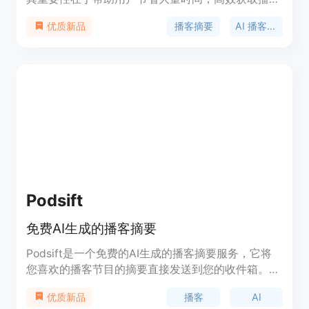
核心内容。主要优点包括能够快速生成摘要，提供多
播客摘要
AI 播客摘要
优质新品
种语音和语言选择，以及灵活的摘要时长。产品背景
是针对人们时间有限但想获取播客信息的需求而开
发。价格方面，文档未提及，推测可能有免费试用或
付费模式。它的定位是为广大播客爱好者提供便捷的
内容获取方式。
Podsift
免费AI生成的播客摘要
Podsift是一个免费的AI生成的播客摘要服务，它将
您喜欢的播客节目的摘要直接发送到您的收件箱。您
只需输入并验证电子邮件地址，选择您希望接收摘要
播客
AI
优质新品
的播客，然后每次发布新剧集时，您就会收到摘要。