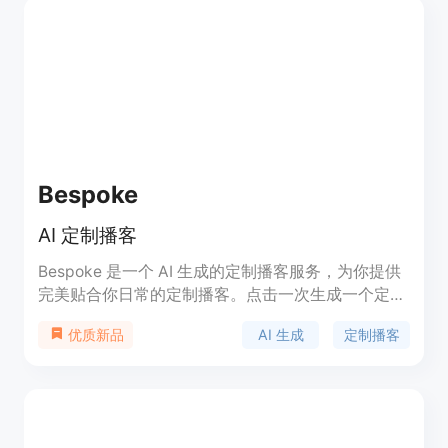
付1美元，还可以参与我们的推广计划，每个推荐可
以获得7美元的奖励。
Bespoke
AI 定制播客
Bespoke 是一个 AI 生成的定制播客服务，为你提供
完美贴合你日常的定制播客。点击一次生成一个定制
播客，让你随时随地获得你想听的内容。加入等待名
AI 生成
定制播客
优质新品
单，体验更多的定制化功能和更多的播客选择！