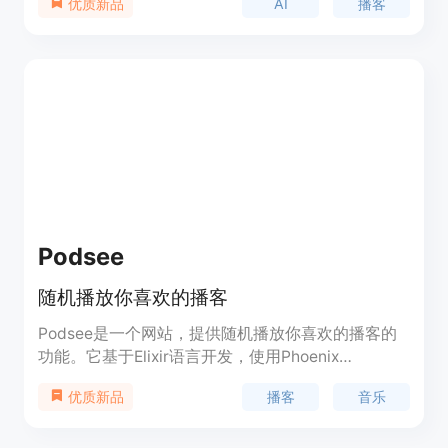
AI
播客
优质新品
Dexa帮助你解锁值得信赖的创作者的知识，让你更
好地了解你感兴趣的主题。
Podsee
随机播放你喜欢的播客
Podsee是一个网站，提供随机播放你喜欢的播客的
功能。它基于Elixir语言开发，使用Phoenix
LiveView框架构建。Podsee的优势在于可以帮助用
播客
音乐
优质新品
户发现新的播客内容，并提供便捷的随机播放功能。
Podsee是免费使用的。