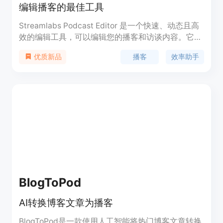
编辑播客的最佳工具
Streamlabs Podcast Editor 是一个快速、动态且高
效的编辑工具，可以编辑您的播客和访谈内容。它可
以将长篇播客转换为小段视频片段，并且可以添加图
播客
效率助手
优质新品
像和字幕，从而在各种社交媒体平台上推广您的节
目。这个工具非常易于上手，基于文本的编辑方式可
以帮助您快速转录视频并删除多余的语气词和停顿。
您还可以自定义视频，添加您的品牌标识和图像，并
优化和共享到不同的平台。Streamlabs Podcast
Editor 提供免费版和付费的 Ultra 版本，Ultra 版本
还包括其他专业级直播和编辑功能。
BlogToPod
AI转换博客文章为播客
BlogToPod是一款使用人工智能将热门博客文章转换