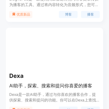
为播客的工具。通过将内容转化为音频形式，您可以
更快地推动内容发展并开拓新的受众群体。
博客
播客
优质新品
BlogToPod可以帮助您轻松将博客内容转换为播客，
让您的内容影响更广泛。价格分为三个层次，根据您
想要创建的播客数量而定。
Dexa
AI助手，探索、搜索和提问你喜爱的播客
Dexa是一款AI助手，通过与你喜欢的播客合作，提
供探索、搜索和提问的功能。你可以在Dexa上查找
和发现你感兴趣的问题，并直接向播客主提问。