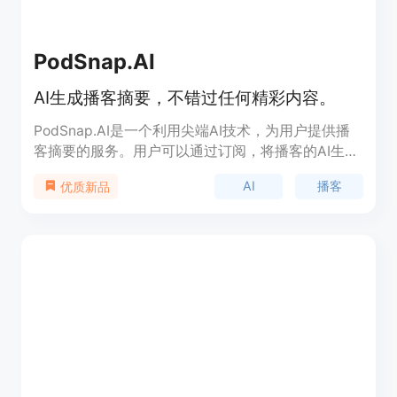
PodSnap.AI
AI生成播客摘要，不错过任何精彩内容。
PodSnap.AI是一个利用尖端AI技术，为用户提供播
客摘要的服务。用户可以通过订阅，将播客的AI生成
摘要直接发送到他们的邮箱。这项服务帮助用户节省
AI
播客
优质新品
时间，快速获取播客中的关键信息，特别适合忙碌的
专业人士和学习者。产品由拥有15年以上技术行业经
验的企业家Dr. Rok Strniša创建，他曾在剑桥大学获
得计算机科学博士学位，并在Citrix、Winton和
Improbable等知名公司担任重要职位。