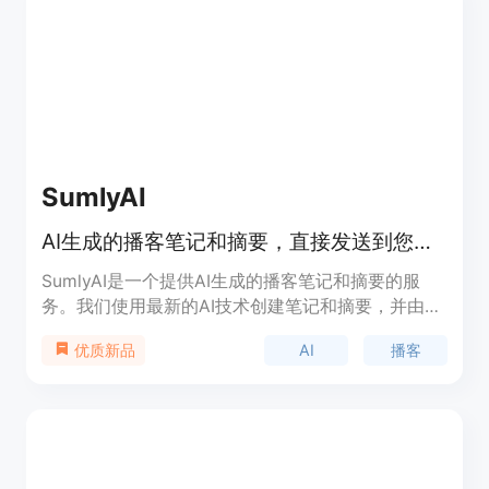
SumlyAI
AI生成的播客笔记和摘要，直接发送到您的收件箱。
SumlyAI是一个提供AI生成的播客笔记和摘要的服
务。我们使用最新的AI技术创建笔记和摘要，并由人
工审核以确保最高质量。订阅SumlyAI，您将获得下
AI
播客
优质新品
面提到的节目的播客笔记和摘要。每当有新的剧集发
布时，您将在不到24小时内收到AI生成的摘要。我们
提供7天免费试用期，试用期结束后，您将被收取每
月费用，以获得所有令人惊叹的功能。您可以随时取
消订阅。我们目前提供的播客包括：“Huberman
Lab”，“Lex Fridman Podcast”，“The Tim Ferriss