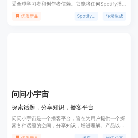
受全球学习者和创作者信赖。它能将任何Spotify播
客转化为文本，具备提取转录、生成AI摘要、互动聊
Spotify播客
转录生成
优质新品
天等功能。其重要性在于为用户节省时间、提高生产
力并解锁播客中的洞察。产品优点包括即时转录提
取、智能摘要、高精度转录等。价格方面有多种灵活
套餐，如Essential每月9.99美元、Growth每月14.99
美元、Pro每月24.99美元，还有免费试用套餐。定位
是满足不同用户群体（从学生到专业人士）的播客转
录需求。
问问小宇宙
探索话题，分享知识，播客平台
问问小宇宙是一个播客平台，旨在为用户提供一个探
索各种话题的空间，分享知识，增进理解。产品以轻
松有趣的方式，让听众在日常生活中也能接触到历
播客
知识分享
优质新品