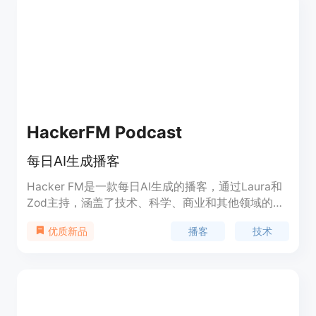
HackerFM Podcast
每日AI生成播客
Hacker FM是一款每日AI生成的播客，通过Laura和
Zod主持，涵盖了技术、科学、商业和其他领域的新
闻和趋势。我们提供丰富多样的内容，包括技术新
播客
技术
优质新品
闻、创新发现、趣味话题等，以满足用户的需求。无
论您是技术爱好者、创业者还是普通用户，Hacker
FM都能带给您有趣且有用的信息。