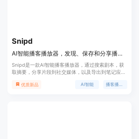
Snipd
AI智能播客播放器，发现、保存和分享播客精华
Snipd是一款AI智能播客播放器，通过搜索剧本，获
取摘要，分享片段到社交媒体，以及导出到笔记应用
程序，帮助用户发现、保存和分享播客中的精华内
AI智能
播客播放器
优质新品
容。它能够快速搜索和定位播客中的重要时刻，提供
摘要和笔记功能，方便用户保存和整理知识。此外，
它还支持将精彩片段分享到社交媒体上，帮助用户与
朋友和听众进行互动。Snipd提供免费和付费版本，
付费版本提供更多高级功能和个性化定制选项。