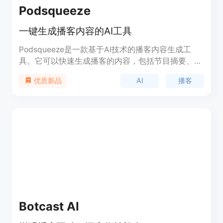
Podsqueeze
一键生成播客内容的AI工具
Podsqueeze是一款基于AI技术的播客内容生成工
具。它可以快速生成播客的内容，包括节目摘要、时
间戳、新闻简报等，并可根据需求进行编辑和优化。
AI
播客
优质新品
使用Podsqueeze，您可以轻松为播客创作内容，并
提升播客的影响力。免费注册使用。
Botcast AI