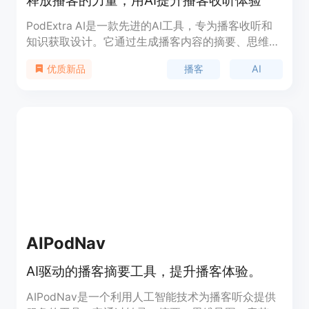
释放播客的力量，用AI提升播客收听体验
PodExtra AI是一款先进的AI工具，专为播客收听和
知识获取设计。它通过生成播客内容的摘要、思维导
图、大纲、亮点和要点，帮助用户快速把握播客的核
播客
AI
优质新品
心内容。产品背景信息显示，播客爱好者平均每周消
费超过8集，全球有超过400万的节目可供选择。
PodExtra AI通过AI技术，使得用户能够快速浏览内
容，节省时间，提高效率。产品定位于帮助用户从海
量播客内容中快速获取有价值的信息，特别适合时间
紧张但希望从播客中获取知识的人群。
AIPodNav
AI驱动的播客摘要工具，提升播客体验。
AIPodNav是一个利用人工智能技术为播客听众提供