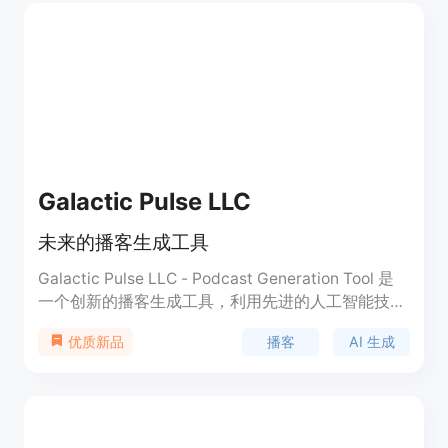
Galactic Pulse LLC
未来的播客生成工具
Galactic Pulse LLC - Podcast Generation Tool 是
一个创新的播客生成工具，利用先进的人工智能技
术，帮助用户创建自己的 AI 生成播客。只需发送邮
播客
AI 生成
优质新品
件申请，前 100 位用户将获得免费机会将他们的播客
梦想变成现实。该工具功能强大，使用简便，用户可
以通过邮箱申请后获得 AI 生成的播客链接，将自己
的想法转化为令人惊叹的听觉体验。该产品定位于为
用户提供创造独特播客的机会，帮助他们进入播客领