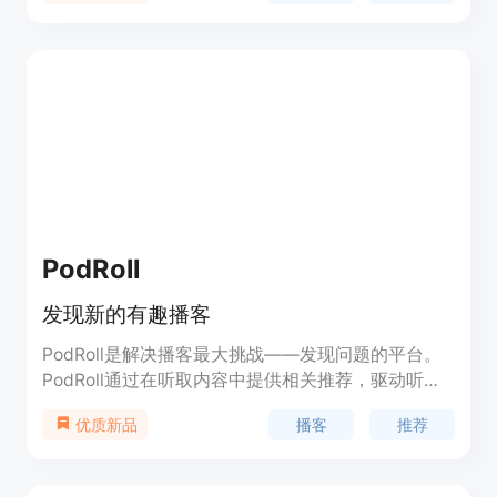
PodRedit登录后支持批量识别字幕。PodRedit以其
丰富的内容和便捷的用户体验，满足了用户对于高质
量音频内容的需求，成为了播客爱好者的重要聚集
地。
PodRoll
发现新的有趣播客
PodRoll是解决播客最大挑战——发现问题的平台。
PodRoll通过在听取内容中提供相关推荐，驱动听众
继续收听，从而增加播客的消费量。PodRoll提供有
播客
推荐
优质新品
针对性的推荐，帮助听众发现新的有趣播客。
PodRoll适用于卖家和买家，为他们提供了增长播客
受众的机会，并提供了新的收入来源。