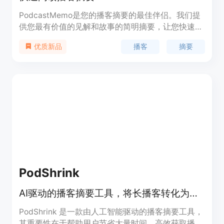
PodcastMemo是您的播客摘要的最佳伴侣。我们提
供您最有价值的见解和故事的简明摘要，让您快速获
取信息。随时收听，学习，并通过我们精心制作的播
播客
摘要
优质新品
客摘要保持信息更新。
PodShrink
AI驱动的播客摘要工具，将长播客转化为简短的有声摘要。
PodShrink 是一款由人工智能驱动的播客摘要工具，
其重要性在于帮助用户节省大量时间，高效获取播客