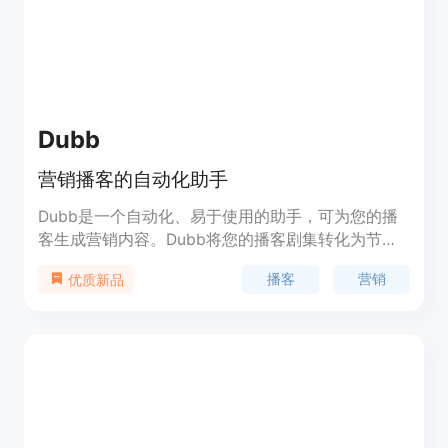
Dubb
营销播客的自动化助手
Dubb是一个自动化、易于使用的助手，可为您的播
客生成营销内容。Dubb将您的播客剧集转化为节目
摘要、社交媒体帖子、通讯内容、音频文字稿件等内
播客
营销
优质新品
容，助您在每个平台上进行营销。