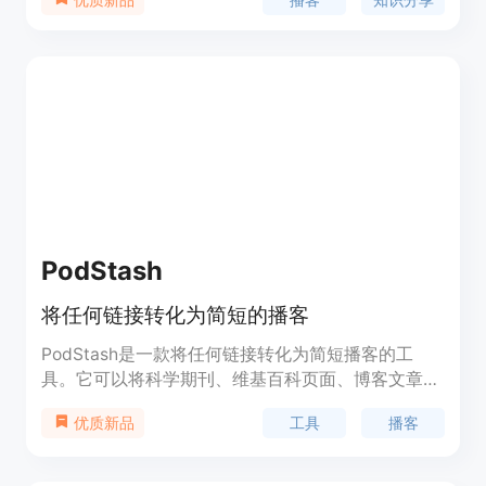
史、理财、体育等多元化内容。
PodStash
将任何链接转化为简短的播客
PodStash是一款将任何链接转化为简短播客的工
具。它可以将科学期刊、维基百科页面、博客文章等
内容转化为有声播客，让用户可以以听的方式获取信
工具
播客
优质新品
息。该产品通过AI技术生成播客脚本，然后生成约5
分钟的真实语音，用户可以在任何支持自定义RSS
URL的平台上收听。现在加入我们的Beta测试只需支