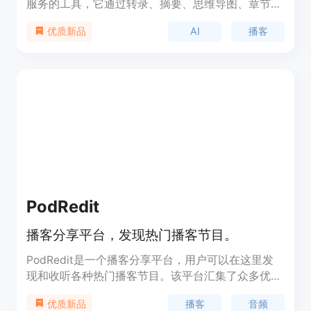
服务的工具，它通过转录、摘要、思维导图、章节、
高光和节目笔记等功能，帮助用户更高效地找到感兴
AI
播客
优质新品
趣的播客话题，选择性地听取感兴趣的部分，并以自
己的学习节奏来学习播客内容。AIPodNav通过AI技
术，为播客信息管理提供了全面的解决方案，使播客
内容更加易于访问。
PodRedit
播客分享平台，发现热门播客节目。
PodRedit是一个播客分享平台，用户可以在这里发
现和收听各种热门播客节目。该平台汇集了众多优质
的播客内容，覆盖了两性杂谈、文化、商业等多个领
播客
音频
优质新品
域，为用户提供了一个便捷的播客收听和分享渠道。