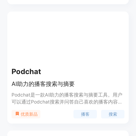
Podsift提供了广泛的热门播客，每天都有更多的播
客加入。加入Podsift，随时了解您最喜欢的播客节
目。
Podchat
AI助力的播客搜索与摘要
Podchat是一款AI助力的播客搜索与摘要工具。用户
可以通过Podchat搜索并问答自己喜欢的播客内容，
获取新鲜的见解。同时，用户还可以订阅Podchat，
播客
搜索
优质新品
及时收到最新的播客摘要。Podchat旨在帮助用户更
好地发现和理解播客内容，提升学习和知识获取的效
率。