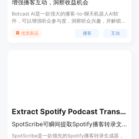
增强播客互动，洞察收益机会
Botcast AI是一款强大的播客-to-聊天机器人AI软
件，可以增强听众参与度，洞察听众兴趣，并解锁新
的变现机会。它与主流托管服务和目录兼容，提供与
播客
互动
优质新品
听众的互动问答，自动生成节目摘要和引用，以及提
供广告个性化定制和分析功能。
Extract Spotify Podcast Transcripts Instantly
SpotScribe可瞬间提取Spotify播客转录文本，还能生成摘要、支持互动聊天
SpotScribe是一款领先的Spotify播客转录生成器，