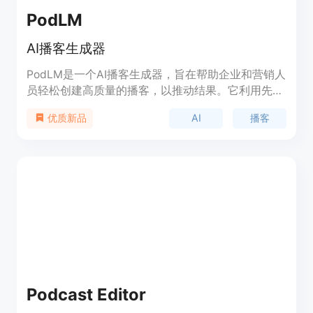
PodLM
AI播客生成器
PodLM是一个AI播客生成器，旨在帮助企业和营销人
员轻松创建高质量的播客，以推动结果。它利用先进
的AI技术，从URL和文本生成高质量播客，提供多样
AI
播客
优质新品
化的内容来源，并且是一个NotebookLM的替代品，
专门用于AI播客创作。
Podcast Editor