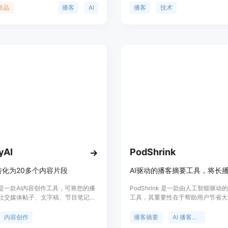
和超真实人声效果，使得用户能够随
的内容，包括技术新闻、创新发现、
新品
播客
AI
播客
技术
高品质的听觉体验。ListenHub 不
等，以满足用户的需求。无论您是技
内容生成的速度，还兼容移动端，便
者、创业者还是普通用户，Hacker 
不同场合使用。产品定位为高效的信
给您有趣且有用的信息。
具，适合广泛的听众需求。
yAI
PodShrink
转化为20多个内容片段
yAI是一款AI内容创作工具，可将您的播
PodShrink 是一款由人工智能驱动
社交媒体帖子、文字稿、节目笔记、
工具，其重要性在于帮助用户节省大
等20多种内容片段。通过自动生成摘
高效获取播客核心内容。主要优点包
、高精度转录和题目创意，让您快速
速生成摘要，提供多种语音和语言选
内容创作
播客摘要
AI 播客摘要
样的内容。ToastyAI简化了内容创
灵活的摘要时长。产品背景是针对人