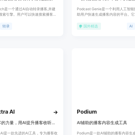
earch是一个通过AI自动转录播客,并建
Podcast Genie是一个利用人工智
搜索引擎。用户可以快速搜索播客内
助用户快速生成播客内容的平台。它
探索感兴趣的话题。支持下载自动转录
多种AI声音选择，允许用户上传自
文。
使用大型语言模型生成脚本，从而简
转录
国外精选
AI
的制作过程。这个平台特别适合那些
速、轻松地制作出专业级别播客内容
企业。Podcast Genie提供了不同
计划，满足从入门级到专业级用户的
tra AI
Podium
释放播客的力量，用AI提升播客收听体验
AI辅助的播客内容生成工具
tra AI是一款先进的AI工具，专为播客收
Podium是一款AI辅助的播客内容