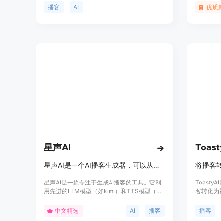
有价值的内容,包括嘉宾见解、联系方式、简介
自然对话
播客
AI
优质
脚本、讨论要点、节目笔记、博文、推文等,使
时随地享受
得用户可以轻松高效地制作出质量优异的播客
仅提升了
节目。
于用户在
息获取工
星声AI
Toast
星声AI是一个AI播客生成器，可以从任何内容生成AI博客。
将播客
星声AI是一款专注于生成AI播客的工具。它利
Toast
用先进的LLM模型（如kimi）和TTS模型（如
客转化为
Minimax Speech-01-Turbo），能够将文本
博客文章
内容快速转化为生动的播客。该技术的主要优
要、章节
中文精选
AI
播客
播客
点在于高效的内容生成能力，能够帮助创作者
创建丰富多