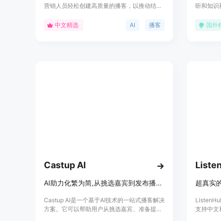
营销人员轻松创建高质量的播客，以推动结
听和知识
果。它利用先进的AI技术，从URL和文本生成
要、思维
高质量播客，提供多样化的内容来源，并且是
快速把握
中文精选
AI
播客
国外
一个NotebookLM的替代品，专门用于AI播客
示，播客
创作。
有超过40
过AI技
时间，提
播客内容
时间紧张
Castup AI
Liste
AI助力化繁为简,从挑选嘉宾到发布播客一站式解决方案
Castup AI是一个基于AI技术的一站式播客解决
Liste
方案。它可以帮助用户从挑选嘉宾、准备提
支持中文
纲、录制节目到发布播客的全流程,使用AI生成
生成用户