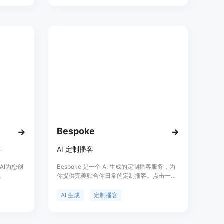
价格方
客。该项目展示了自动化内容生成和音频合成
用或付费
的强大能力，主要优点包括自动化新闻采集、
提供便捷
AI驱动的内容生成、文本到语音合成、现代
Web界面以及实时进度更新。
Bespoke
客
AI 定制播客
用AI为您创
Bespoke 是一个 AI 生成的定制播客服务，为
。
你提供完美贴合你日常的定制播客。点击一次
生成一个定制播客，让你随时随地获得你想听
的内容。加入等待名单，体验更多的定制化功
AI 生成
定制播客
能和更多的播客选择！