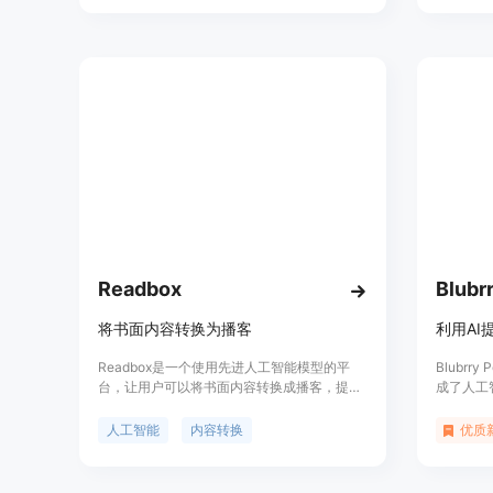
快速制作播客，节省时间和精力。星声AI适合
作的流程
内容创作者、播客爱好者以及需要快速生成音
频内容的用户。其定位是为用户提供便捷的播
客生成解决方案，目前暂无明确价格信息。
Readbox
将书面内容转换为播客
利用AI
Readbox是一个使用先进人工智能模型的平
Blubrry 
台，让用户可以将书面内容转换成播客，提供
成了人工
高质量的内容。用户可以通过提交网址或转发
通过AI
电子邮件至add@readbox.app来添加内容。在
字幕生成
人工智能
内容转换
优质
早期访问期间，该产品免费使用，提供广告支
简化工作
持、高级语音、自定义RSS订阅和无限提交。
力。Blu
同时，也提供付费的Pro版本，每月10美元，
计，旨在