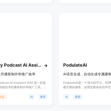
，让您专注于制作优质的播客节目。
限但想获取播客信息的需求而开发。
面，文档未提及，推测可能有免费试
模式。它的定位是为广大播客爱好者
的内容获取方式。
Blubrry Podcast AI Assistant
PodulateAI
提升播客制作和推广效率
AI语音合成，自动生成专属播
Podcast AI Assistant (PAI) 是一款集
PodulateAI是一个强大的平台，利
智能技术的播客制作和推广工具。它
建完整的播客，使用您最喜欢的声音
辅助的节目制作、播客规划、社交媒体
、剪辑创作等功能，帮助播客创作者
新品
AI
播客
AI
播客
流程，提升内容质量，并扩大影响
brry PAI 由播客创作者为播客创作者设
解决播客制作和推广中的挑战和痛