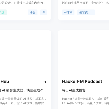
获取设计。它通过生成播客内容的摘
以自动生成节目摘要、章节划分、高
导图、大纲、亮点和要点，帮助用户
录、精彩片段、社交媒体帖子等，帮
播客的核心内容。产品背景信息显
省时间、提高效率。通过提供优质的
精选
播客
AI
AI辅助
播客内容生成
爱好者平均每周消费超过8集，全球
工具，Podium帮助用户简化播客制
0万的节目可供选择。PodExtra AI通
以更高质量的内容吸引更多的听众。
术，使得用户能够快速浏览内容，节省
请参考官方网站。
高效率。产品定位于帮助用户从海量
中快速获取有价值的信息，特别适合
但希望从播客中获取知识的人群。
nHub
HackerFM Podcast
超真实的 AI 播客生成器，快速生成个性化播客。
每日AI生成播客
nHub 是一款轻量级的 AI 播客生成工具，
Hacker FM是一款每日AI生成的播
和英语，基于前沿 AI 技术，能够快速
Laura和Zod主持，涵盖了技术、
感兴趣的播客内容。其主要优点包括
和其他领域的新闻和趋势。我们提供