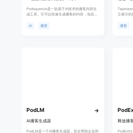
Podsqueeze是一款基于AI技术的播客内容生
Tapes
成工具。它可以快速生成播客的内容，包括节
立索引的
目摘要、时间戳、新闻简报等，并可根据需求
容,深入
进行编辑和优化。使用Podsqueeze，您可以
的播客全
AI
播客
播客
轻松为播客创作内容，并提升播客的影响力。
免费注册使用。
PodLM
PodEx
AI播客生成器
PodLM是一个AI播客生成器，旨在帮助企业和
PodEx