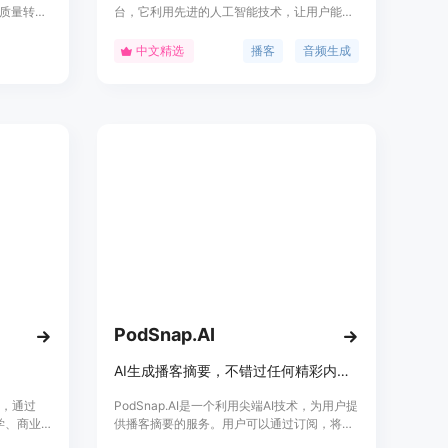
质量转
台，它利用先进的人工智能技术，让用户能够
助用户节
快速生成个性化的音频内容。用户只需上传
内容创作
PDF文件，选择问题、语气、时长和语言等参
中文精选
播客
音频生成
作流程，
数，即可生成一段高质量的音频播客。该产品
定价信息
背景信息强调了在快节奏的生活中，人们对于
快速获取信息和娱乐内容的需求，
PodCastLM通过简化音频内容的制作过程，
让用户能够轻松创建和分享自己的播客。目
前，PodCastLM提供免费试用，用户可以体
验其强大的功能和便捷的操作。
PodSnap.AI
AI生成播客摘要，不错过任何精彩内容。
客，通过
PodSnap.AI是一个利用尖端AI技术，为用户提
科学、商业
供播客摘要的服务。用户可以通过订阅，将播
丰富多样
客的AI生成摘要直接发送到他们的邮箱。这项