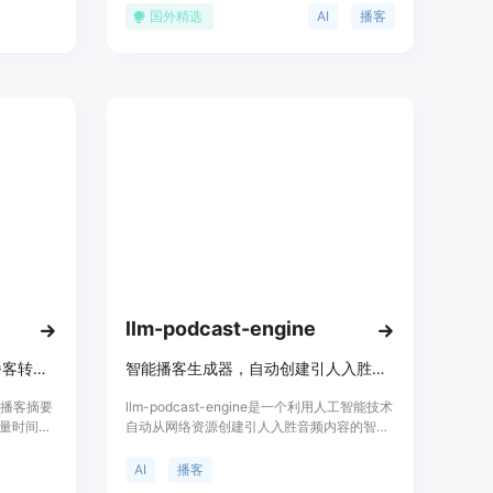
趣味话题
服务帮助用户节省时间，快速获取播客中的关
国外精选
AI
播客
术爱好
键信息，特别适合忙碌的专业人士和学习者。
FM都能带
产品由拥有15年以上技术行业经验的企业家Dr.
Rok Strniša创建，他曾在剑桥大学获得计算机
科学博士学位，并在Citrix、Winton和
Improbable等知名公司担任重要职位。
llm-podcast-engine
AI驱动的播客摘要工具，将长播客转化为简短的有声摘要。
智能播客生成器，自动创建引人入胜的音频内容。
的播客摘要
llm-podcast-engine是一个利用人工智能技术
量时间，
自动从网络资源创建引人入胜音频内容的智能
括能够快
播客生成器。该系统通过爬取新闻内容、使用
择，以及
Groq的语言模型生成自然叙述，并借助
AI
播客
们时间有
ElevenLabs的声音合成技术将其转换成音频播