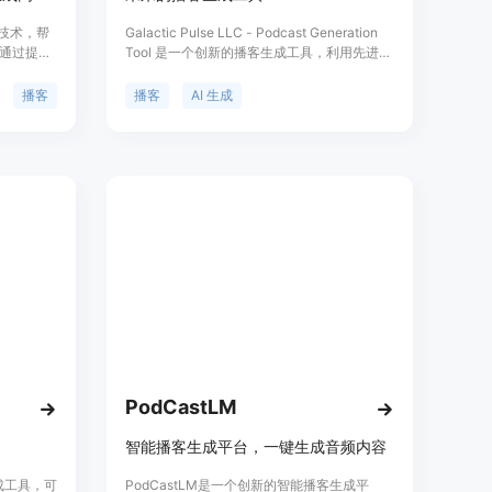
能技术，帮
Galactic Pulse LLC - Podcast Generation
通过提供
Tool 是一个创新的播客生成工具，利用先进的
己的脚本或
人工智能技术，帮助用户创建自己的 AI 生成播
化了播客
客。只需发送邮件申请，前 100 位用户将获得
播客
播客
AI 生成
希望快
免费机会将他们的播客梦想变成现实。该工具
的个人或
功能强大，使用简便，用户可以通过邮箱申请
级别的定价
后获得 AI 生成的播客链接，将自己的想法转化
需求。
为令人惊叹的听觉体验。该产品定位于为用户
提供创造独特播客的机会，帮助他们进入播客
领域，开启他们的播客旅程。
PodCastLM
智能播客生成平台，一键生成音频内容
生成工具，可
PodCastLM是一个创新的智能播客生成平