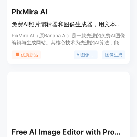
PixMira AI
免费AI照片编辑器和图像生成器，用文本提示秒出高质量成果。
PixMira AI（原Banana AI）是一款先进的免费AI图像
编辑与生成网站。其核心技术为先进的AI算法，能依
据文本提示快速处理图像。主要优点在于操作简单，
AI图像编辑
图像生成
优质新品
无需设计经验，通过文本提示即可在1 - 2秒内完成高
质量图像编辑，且能保证图像主体一致性。该产品定
位为满足普通用户和专业人士快速制作图像的需求，
适用于创建头像、品牌视觉和艺术风格转换等场景。
价格方面，登录后可免费使用部分功能，例如会员使
用特定分辨率需2个积分，Nano Banana 2模型有
90%的折扣优惠。
Free AI Image Editor with Prompt