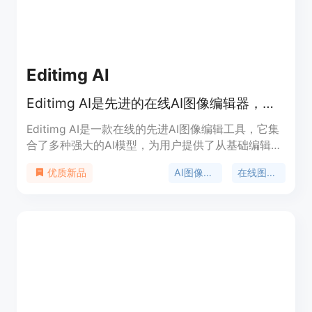
Editimg AI
Editimg AI是先进的在线AI图像编辑器，提供多样编辑工具和效果。
Editimg AI是一款在线的先进AI图像编辑工具，它集
合了多种强大的AI模型，为用户提供了从基础编辑到
复杂转换的全面功能。该产品的主要优点在于其丰富
AI图像编辑
在线图像编辑
优质新品
的功能、便捷的操作流程以及支持多种常见图像格
式。用户可以通过简单的步骤上传、编辑和下载图
像，并且能够直接分享到社交媒体。产品定位为面向
设计师、创作者等人群，帮助他们提升创意工作流程
的效率。目前页面未提及价格相关信息，推测可能有
免费使用的部分功能。