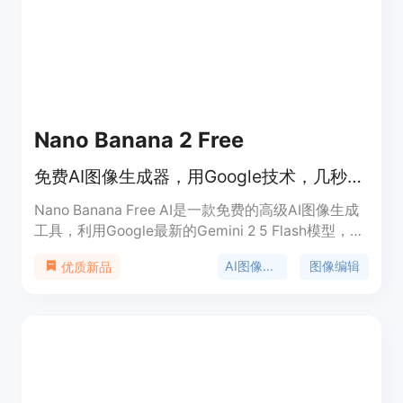
Nano Banana 2 Free
免费AI图像生成器，用Google技术，几秒生成高清独特图像
Nano Banana Free AI是一款免费的高级AI图像生成
工具，利用Google最新的Gemini 2 5 Flash模型，采
用先进的AI图像处理技术。产品优势在于能快速生成
AI图像生成
图像编辑
优质新品
高质量、4K图像，操作简单，功能丰富，可满足多
种创意需求。其定位是为广大创作者提供便捷、高
效、免费的图像生成与编辑服务。价格方面，永久免
费使用。