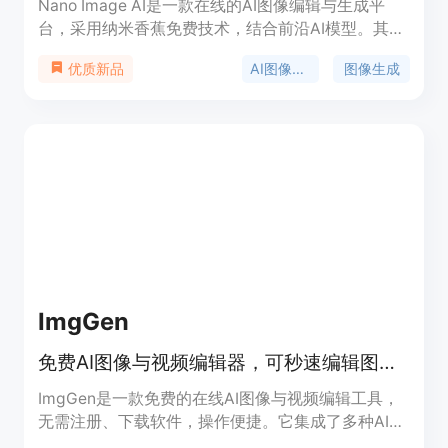
Nano Image AI是一款在线的AI图像编辑与生成平
台，采用纳米香蕉免费技术，结合前沿AI模型。其重
要性在于为用户提供便捷、高效、安全的图像创作体
AI图像编辑
图像生成
优质新品
验。主要优点包括：拥有强大AI编辑与生成能力，能
实现图像到图像、文本到图像转换；风格选择多样，
满足不同创意需求；处理速度快，多数转换在30秒
内完成；保护用户隐私，不存储上传照片和生成图
像。目前该产品免费使用，未来可能推出高级付费功
能，定位是为创作者、营销人员和艺术家等提供专业
图像创作解决方案。
ImgGen
免费AI图像与视频编辑器，可秒速编辑图像、转视频，功能丰富
ImgGen是一款免费的在线AI图像与视频编辑工具，
无需注册、下载软件，操作便捷。它集成了多种AI功
能，能帮助用户快速编辑、增强和转换图像与视频，