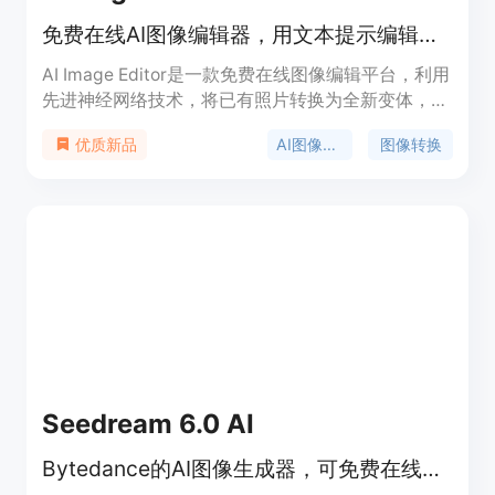
免费在线AI图像编辑器，用文本提示编辑、重塑和重新设计图片。
AI Image Editor是一款免费在线图像编辑平台，利用
先进神经网络技术，将已有照片转换为全新变体，同
时保留核心结构和组成。主要优点包括智能结构保
AI图像编辑
图像转换
优质新品
存、精确区域控制、多功能创意工具包和批量生成等
功能。产品定位为满足创作者在营销、设计和内容制
作等领域的图像编辑需求。价格方面，免费用户有每
月转换额度限制，付费计划提供更高额度并有灵活购
买选项。
Seedream 6.0 AI
Bytedance的AI图像生成器，可免费在线创建惊艳图像。