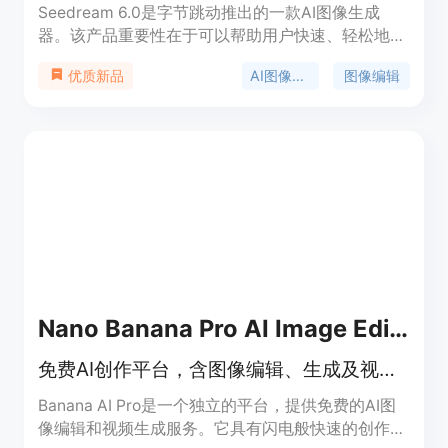
Seedream 6.0是字节跳动推出的一款AI图像生成
器。该产品重要性在于可以帮助用户快速、轻松地将
想法转化为高质量的图像，无需专业设计技能。其主
AI图像生成
图像编辑
优质新品
要优点包括理解用户需求、自动调整光照和色彩、可
快速切换风格、支持4K图像导出、输入方式灵活、
出图速度快以及定价透明等。产品提供免费使用，也
有付费的年度计划，适合有图像生成和编辑需求的个
人和企业。
Nano Banana Pro AI Image Editor
免费AI创作平台，含图像编辑、生成及视频创作功能
Banana AI Pro是一个独立的平台，提供免费的AI图
像编辑和视频生成服务。它具有闪电般快速的创作流