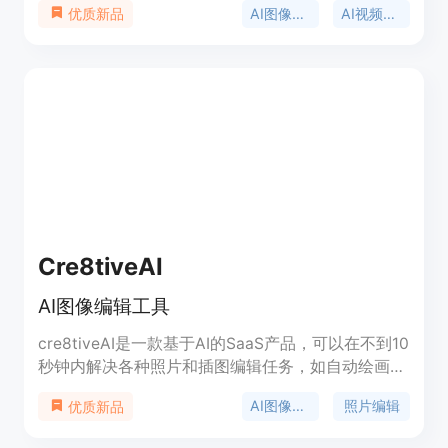
AI图像编辑
AI视频编辑
优质新品
满足不同场景需求。产品定位为为广大创作者提供简
单易用、功能强大的AI图像与视频编辑解决方案。价
格方面，大部分功能免费使用，部分可能有高级版本
或付费增值服务。其重要性在于降低了图像与视频编
辑的门槛，让普通用户也能轻松实现创意。
Cre8tiveAI
AI图像编辑工具
cre8tiveAI是一款基于AI的SaaS产品，可以在不到10
秒钟内解决各种照片和插图编辑任务，如自动绘画、
提高图像和视频的分辨率、剪辑、叠加和颜色校正
AI图像编辑
照片编辑
优质新品
等。