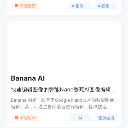
程，能输出4K高质量的视觉效果。平台拥有多种AI模
AI图像编辑
AI视频生成
优质新品
型，如Nano Banana、Nano Banana Pro和Nano
Banana 2等，可满足不同用户的需求。用户可以使
用自然语言编辑和创建高质量的视觉内容，适用于设
计、营销和社交媒体等领域。目前有限时优惠，注册
可享受50%的折扣。
Banana AI
快速编辑图像的智能Nano香蕉AI图像编辑器。
Banana AI是一款基于Google Nano技术的智能图像
编辑工具，可通过自然语言进行编辑，提供快速、专
业的结果。该产品旨在让图像编辑变得简单易用，适
AI
图像编辑
优质新品
合各种创意需求。