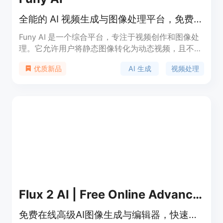
全能的 AI 视频生成与图像处理平台，免费试用！
Funy AI 是一个综合平台，专注于视频创作和图像处
理。它允许用户将静态图像转化为动态视频，且不需
要注册，提供自由、无限制的体验。该平台利用先进
AI 生成
视频处理
优质新品
的人工智能技术，提供图像到视频、文本到视频、背
景移除等多种功能，是创作者和设计师的理想选择。
所有功能均免费使用，无需注册，让用户可以轻松生
成高质量的视觉内容。
Flux 2 AI | Free Online Advanced Flux.2 AI Image Generator & Editor
免费在线高级AI图像生成与编辑器，快速生成逼真图像并编辑