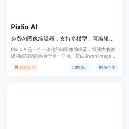
Pixlio AI
免费AI图像编辑器，支持多模型，可编辑、生成和转换图像。
Pixlio AI是一个一体化的AI图像编辑器，将强大的创
建和编辑功能融合于单一平台。它由Qwen Image
Edit、Nano Banana和Seedream 4等多种AI模型提
AI图像编辑
图像生成
优质新品
供支持，能让用户在数秒内获得专业级的图像处理结
果。其重要性在于为用户提供了便捷、高效且专业的
图像处理解决方案，无论是个人用户进行创意设计，
还是商业用户进行产品推广，都能满足需求。该产品
提供免费使用，并可注册获取免费额度，同时也有付
费定价方案。其定位是面向有图像编辑和生成需求的
广大用户群体，帮助他们轻松实现各种图像处理目
标。