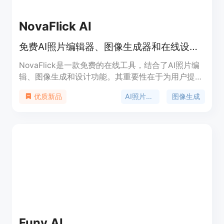
NovaFlick AI
免费AI照片编辑器、图像生成器和在线设计工具，轻松打造惊艳视觉效果
NovaFlick是一款免费的在线工具，结合了AI照片编
辑、图像生成和设计功能。其重要性在于为用户提供
了便捷、高效且功能强大的图像处理解决方案。主要
AI照片编辑
图像生成
优质新品
优点包括无需专业技能、节省时间和成本、保护用户
隐私等。该产品面向忙碌的妈妈、时尚爱好者、社交
媒体创作者等人群，无需信用卡即可免费试用，定位
为满足大众对专业照片处理的需求。
Funy AI