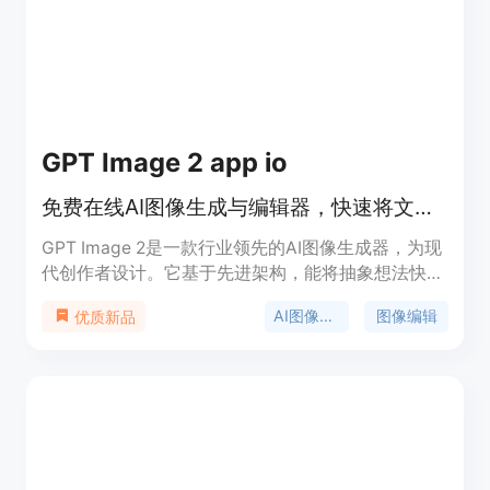
GPT Image 2 app io
免费在线AI图像生成与编辑器，快速将文本转高清图像
GPT Image 2是一款行业领先的AI图像生成器，为现
代创作者设计。它基于先进架构，能将抽象想法快速
准确转化为高清图像。其前身是GPT Images 2.0，
AI图像生成
图像编辑
优质新品
具备超逼真输出、精准文本到图像转换、高级图像到
图像编辑等多功能。产品免费使用，每日有免费额
度，适合专业人士和艺术爱好者，可用于多种创意场
景。