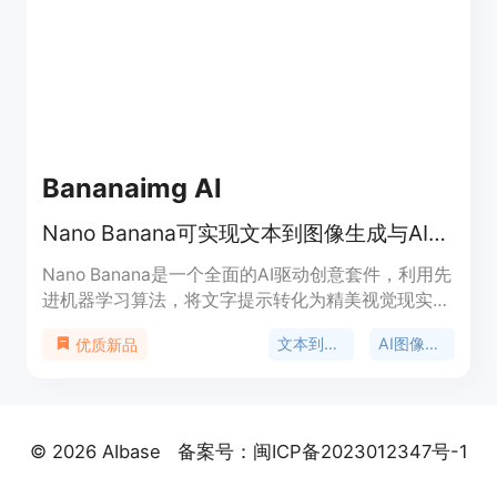
满足他们在图像编辑和创作方面的需求。
Bananaimg AI
Nano Banana可实现文本到图像生成与AI图像编辑，功能强大且操作便捷。
Nano Banana是一个全面的AI驱动创意套件，利用先
进机器学习算法，将文字提示转化为精美视觉现实。
其核心优势在于闪电般的生成速度、高保真细节以及
文本到图像
AI图像编辑
优质新品
用户友好界面。平台定位为赋能各类创作者，无论是
专业设计师还是业余爱好者，都能借助其轻松创作出
高质量图像。价格方面，有圣诞特惠使用优惠码
CHRISTMAS可享20%折扣，专属福利使用优惠码可
© 2026 AIbase
备案号：闽ICP备2023012347号-1
享50%折扣，支持微信支付（仅支持一次性付款购买
积分包），支付宝支付正在申请中。