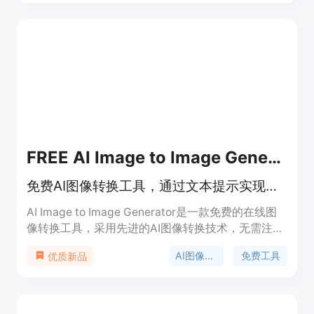
型编辑、彩色隐形眼镜等功能。它还支持根据草图生
成图像，并提供了美颜编辑和生成功能。用户可以根
据需求自定义编辑布局，支持文本引导编辑和对象分
割编辑等功能。Edit Anything 的应用场景广泛，可
以应用于设计、艺术创作、摄影后期处理等领域。
FREE AI Image to Image Generator
免费AI图像转换工具，通过文本提示实现专业编辑，无需注册
AI Image to Image Generator是一款免费的在线图
像转换工具，采用先进的AI图像转换技术，无需注册
和信用卡即可使用。其重要性在于为用户提供了高
AI图像转换
免费工具
优质新品
效、便捷的图像编辑解决方案，节省了大量时间和精
力。主要优点包括加速AI工作流程、保证图像一致
性、直观的文本控制、保护用户隐私、功能丰富、智
能保留细节等。该产品面向各类图像创作者，定位为