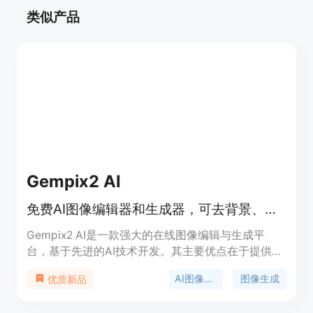
类似产品
Gempix2 AI
免费AI图像编辑器和生成器，可去背景、提升画质、生成AI艺术图像。
Gempix2 AI是一款强大的在线图像编辑与生成平
台，基于先进的AI技术开发。其主要优点在于提供丰
富多样的图像编辑功能，操作免费且具备专业特性，
AI图像编辑
图像生成
优质新品
还提供可选付费计划。平台定位为满足用户从简单到
专业的各类图像编辑需求，无论是个人用户进行日常