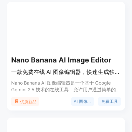
图片处理，还是专业人士进行复杂图像创作，都能在
该平台找到合适的工具。价格方面，基础功能免费使
用，高级功能可通过付费计划获取。
Nano Banana AI Image Editor
一款免费在线 AI 图像编辑器，快速生成独特视觉效果。
Nano Banana AI 图像编辑器是一个基于 Google
Gemini 2.5 技术的在线工具，允许用户通过简单的文
本提示生成或编辑图像。该工具适合各类用户，从初
AI 图像编辑
免费工具
优质新品
学者到专业人士都能轻松上手。由于其免费和易用
性，使其成为社交媒体和市场营销的理想选择，用户
无需专业设计技能即可创作出高质量的视觉内容。