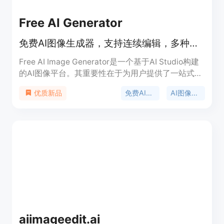
Free AI Generator
免费AI图像生成器，支持连续编辑，多种图像工具一站式使用
Free AI Image Generator是一个基于AI Studio构建
的AI图像平台。其重要性在于为用户提供了一站式的
图像创作和编辑解决方案，无需在多个工具间切换。
免费AI图像生成
AI图像工具
优质新品
主要优点包括可以在一个工作流程中连续编辑图像，
无需重新上传；部分工具免费使用，新用户注册还可
获得30个免费积分（7天后过期）。该平台定位为满
足用户多样化的图像创作需求，无论是专业设计师、
普通爱好者还是电商从业者都能从中受益。价格方
面，部分工具免费使用，部分功能需使用积分，可购
买积分套餐。
aiimageedit.ai