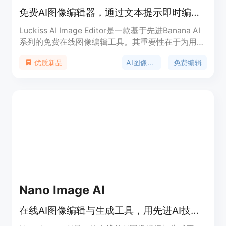
免费AI图像编辑器，通过文本提示即时编辑图像，无需注册
Luckiss AI Image Editor是一款基于先进Banana AI
系列的免费在线图像编辑工具。其重要性在于为用户
提供了一种便捷、高效且专业的图像编辑方式。主要
AI图像编辑
免费编辑
优质新品
优点包括无需注册即可免费在线编辑，利用高性能
GPU实现秒级编辑，集成世界最先进的指令跟随模
型，可实现像素级精准控制。产品背景是为满足不同
用户在图像编辑方面的需求，无论是电商卖家、内容
创作者还是个人用户都能轻松上手。价格方面，提供
免费使用，也有付费的高级版本。定位是一款简单易
用、功能强大的AI图像编辑工具，旨在简化专业工作
流程，保护用户数据安全。
Nano Image AI
在线AI图像编辑与生成工具，用先进AI技术秒速将想法变为艺术