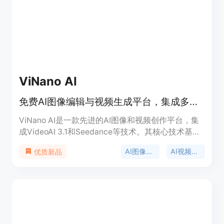
生成需求，从休闲创作者到专业团队都适用。
ViNano AI
免费AI图像编辑与视频生成平台，集成多种技术，快速生成高质量内容。
ViNano AI是一款先进的AI图像和视频创作平台，集
成VideoAI 3.1和Seedance等技术。其核心技术基于
先进的AI模型，能够理解自然语言命令，实现精确的
AI图像生成
AI视频生成
优质新品
图像和视频生成与编辑。产品的主要优点包括闪电般
的生成和编辑速度，支持多图像合并编辑，能够保持
角色一致性和场景融合等。平台定位为面向广大创作
者的一站式AI创作解决方案，提供免费试用，同时有
简单的定价方案，用户可升级到Pro版解锁更快的生
成速度和专属模型。