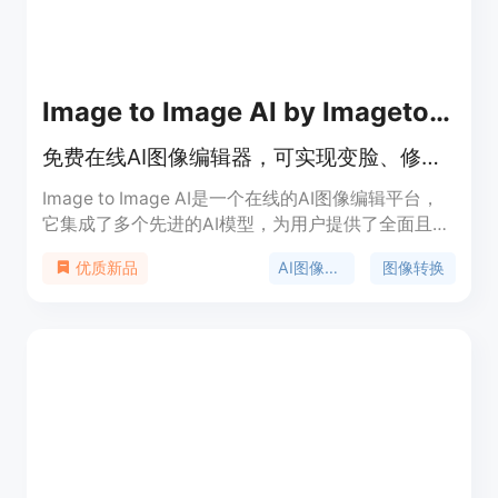
Image to Image AI by Imagetoimageai.ai
免费在线AI图像编辑器，可实现变脸、修复老照片、去背景等功能
Image to Image AI是一个在线的AI图像编辑平台，
它集成了多个先进的AI模型，为用户提供了全面且强
大的图像编辑功能。该平台定位为满足各类用户的图
AI图像编辑
图像转换
优质新品
像编辑需求，无论是普通用户用于社交媒体创作，还
是专业人士用于商业项目，都能借助其实现高效、精
准的图像转换。其重要性在于无需用户具备专业的技
术知识，即可通过简单的操作在短时间内获得高质量
的图像编辑效果。价格方面，用户可以免费试用平台
的所有功能。