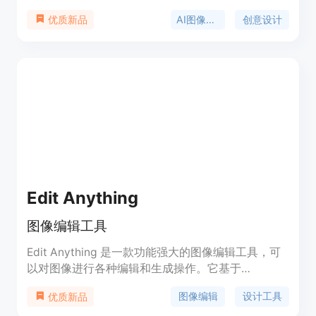
成高质量的图像。用户无需具备专业的设计技能，只
AI图像生成
创意设计
优质新品
需输入描述性文本，PicLumen的AI就能理解并创造
出相应的图像。这个工具特别适合需要快速生成创意
图像的个人和商业用户，无论是用于社交媒体内容创
作、广告设计还是个人项目。PicLumen提供了多种
图像风格，包括动漫、写实艺术、线条艺术和艺术风
格，满足不同用户的需求。此外，它还支持图像到图
像的个性化编辑，以及AI图像扩展功能，使用户能够
无缝扩展图像并智能填充扩展区域。PicLumen的AI
图像生成器是完全免费的，适用于个人和商业用途，
但用户在使用时需要遵守其使用条款和条件。
Edit Anything
图像编辑工具
Edit Anything 是一款功能强大的图像编辑工具，可
以对图像进行各种编辑和生成操作。它基于
Segment Anything、ControlNet、Stable Diffusion
图像编辑
设计工具
优质新品
等技术，支持跨图像区域拖拽和合并、服装编辑、发