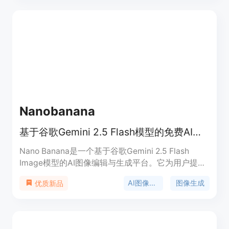
Nanobanana
基于谷歌Gemini 2.5 Flash模型的免费AI图像编辑与生成工具
Nano Banana是一个基于谷歌Gemini 2.5 Flash
Image模型的AI图像编辑与生成平台。它为用户提供
了自然语言编辑、字符一致性和4K输出等功能。该
AI图像编辑
图像生成
优质新品
平台的主要优点在于其先进的AI技术、用户友好的界
面以及灵活的定价策略。用户可以免费开始使用，有
每日信用额度，付费计划提供更多信用额度和更快的
生成速度。其定位是满足不同用户群体的图像编辑和