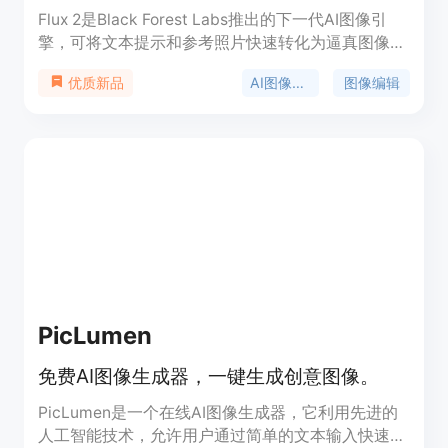
Flux 2是Black Forest Labs推出的下一代AI图像引
擎，可将文本提示和参考照片快速转化为逼真图像。
其优点包括保留原始构图、快速风格切换、精确调整
AI图像生成
图像编辑
优质新品
等，支持文本到图像和图像到图像的创作。产品定位
为为创作者提供便捷、高效的图像生成和编辑工具，
目前有免费使用的版本。
PicLumen
免费AI图像生成器，一键生成创意图像。
PicLumen是一个在线AI图像生成器，它利用先进的
人工智能技术，允许用户通过简单的文本输入快速生