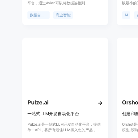
平台，通过Avian可以将数据连接到
以最小的
ChatGPT、Looker Studio和Google Sheets
的Cha
等工具上。Avian提供24/7客户服务，并提供
速响应客
数据自动化
商业智能
AI
14天免费试用，无需信用卡。
长。CX 
人能够自
本嵌入、
合。
Pulze.ai
Orsho
一站式LLM开发自动化平台
Pulze.ai是一站式LLM开发自动化平台，提供
Orsh
单一API，将所有最佳LLM插入您的产品，并
模生成和
在几分钟内简化您的LLM功能开发。Pulze.ai
的模板和