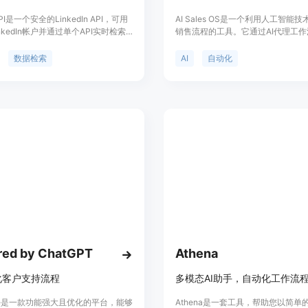
 API是一个安全的LinkedIn API，可用
AI Sales OS是一个利用人工智能
nkedIn帐户并通过单个API实时检索
销售流程的工具。它通过AI代理工
产品的主要优点包括灵活的自动化功
在客户生成到机会管理的每一步，帮
推广工具和便捷的数据收集能力。它
队提高效率和效果。该产品代表了现
数据检索
AI
自动化
nkedIn平台的稳定和安全性，定位于
术的一个重要方向，通过自动化和个
高效的LinkedIn数据管理和使用体
售策略，帮助企业提升销售业绩。
ed by ChatGPT
Athena
化客户支持流程
多模态AI助手，自动化工作流
nie是一款功能强大且优化的平台，能够
Athena是一套工具，帮助您以简单