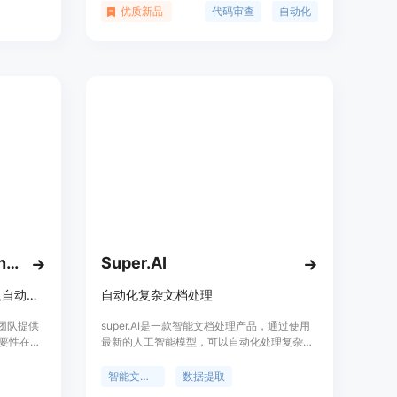
间和人力
供代码风格和潜在问题的反馈。它通过聚合变
优质新品
代码审查
自动化
沟通，适
更和总结更新，简化了代码审查流程，确保了
代码质量的一致性。Kypso还提供了灵活的自
定义设置，以满足不同工程团队的特定需求。
此外，Kypso注重数据安全和隐私保护，不存
储任何原始数据，确保用户信息的安全。
Clarm the AI DevRel Engineer
Super.AI
用AI为开发者、金融和技术团队自动化客户支持
自动化复杂文档处理
术团队提供
super.AI是一款智能文档处理产品，通过使用
重要性在于
最新的人工智能模型，可以自动化处理复杂文
程师的中
档。它可以快速提取文档中的数据，并实现端
。主要优
到端的业务流程自动化。super.AI提供保证结
智能文档处理
数据提取
、自动处
果的智能文档处理服务，可以处理各种复杂文