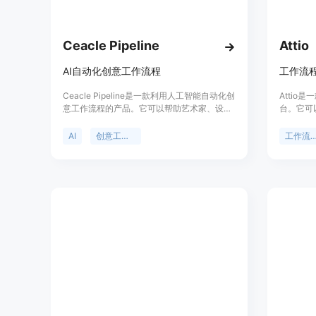
Ceacle Pipeline
Attio
AI自动化创意工作流程
工作流
Ceacle Pipeline是一款利用人工智能自动化创
Atti
意工作流程的产品。它可以帮助艺术家、设计
台。它可
师和创作者节省时间，让他们专注于创作，而
流程,实
不是在重复的任务中浪费时间。通过
自动化,
AI
创意工作流程
工作流程自
Pipeline，用户可以快速创建工作流程，并自
使用的可
动化他们的工作。Ceacle Pipeline具有简化任
块设计自
务流程、自动化工作流程、快速工具编辑、内
库,支持
容管理和团队管理等功能。它适用于各种创作
工具的集
场景，如效果制作、产品模拟、内容编辑等。
对非结构
Ceacle Pipeline的定价信息请查看官方网站。
无法自动
流程自动