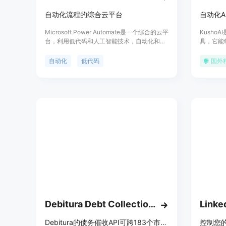
自动化流程的综合云平台
自动化A
Microsoft Power Automate是一个综合的云平
Kusho
台，利用低代码和人工智能技术，自动化和优
具，它能
化企业流程。它支持跨几乎无限的系统、桌面
套件，无缝
应用程序和网站进行自动化，并提供AI、数字
成的测试
自动化
低代码
国外
和机器人流程自动化功能。Power Automate
代码的时
还提供了强大的数据分析和监控功能，帮助用
软件测试
户发现和优化业务流程，提高效率和准确性。
定价根据不同的使用需求而定。
Debitura Debt Collection API
Linke
Debitura的债务催收API可跨183个市场自动化或嵌入债务回收，免费启动，成功收费。