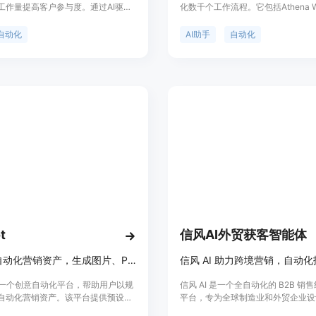
工作量提高客户参与度。通过AI驱动
化数千个工作流程。它包括Athena Wr
tGPT，让您的客户支持流程自动化，快
展，可以在浏览器中无缝自动化数千
户需求，提升客户体验，实现收入增
Athena浏览器工作流自动化器，可
自动化
AI助手
自动化
Genie支持多种数据源，智能聊天机器
化为自动化工作流程；Athena搜索
我改进，记住对话的上下文。支持脚
的引用快速进行AI驱动的搜索；Andr
API集成和SDK，与其他平台无缝整
最快、最有创造力、最可靠的语言模
Swarms，通过自主AI代理可靠地
个活动。
t
信风AI外贸获客智能体
创建和自动化营销资产，生成图片、PDF等，API和集成应用，您的整个创意工作流程，自动化并准备就绪。
ot是一个创意自动化平台，帮助用户以规
信风 AI 是一个全自动化的 B2B 销
自动化营销资产。该平台提供预设计
平台，专为全球制造业和外贸企业设
API集成，使用户能够快速生成图
过 AI 技术，实时搜索亿万企业数据