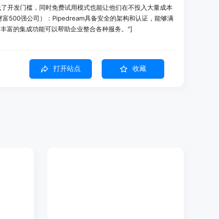
，降低了开发门槛，同时免费试用模式也能让他们在不投入大量成本
财富500强公司）：Pipedream具备安全的架构和认证，能够满
丰富的集成功能可以帮助企业整合各种服务。"]
ear问题，实现不同平台之间的工作流自动化。
打开站点
收藏
自动发送欢迎邮件等。
ck，方便团队及时了解品牌动态。
户可以在数秒内运行、编辑和部署AI代理，借助代码生成功能，针对任何
发效率。
为最快的自动化流程构建方式，能够连接各种API，帮助用户轻松自动化
：提供端到端的开发者工具包，可在几分钟内将任何集成添加到应用或代
n功能：支持跨3000个应用使用托管认证，用户可以轻松构建代理来解决各
。
rvices功能：通过内置队列、数据存储和一键式专用网络，用户能够快速创建