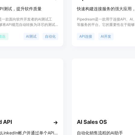
PI测试，提升软件质量
AI是一款面向软件开发者的AI测试工
Pipedream是一款用于连接API、A
够将API规范自动转换为详尽的测试
等服务的平台。它的重要性在于能够
集成到CI/CD流程中。它通过AI生
者快速构建强大的应用程序，连接各
用例，帮助开发者节省手动编写测试
主要优点包括提供代码级控制和无代
精选
AI测试
自动化
API连接
AI开发
间，提高测试覆盖率，实现更高效的
种方式，满足不同用户的需求；拥有
流程。
成应用和工具，可添加3000多个API
多个工具到应用或代理中；具备安全
有SOC 2 Type II、HIPAA和GDP
合处理敏感数据的现代开发团队。价
有免费试用，具体付费情况未详细提
位是为开发者提供一个高效、便捷的
台，连接各种服务，提高开发效率。
d API
AI Sales OS
控制您的LinkedIn帐户并通过单个API实时检索数据，适用于复杂的自动化、高级推广和数据收集。
自动化销售流程的AI助手