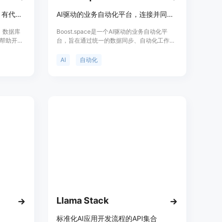
快速构建连接服务的强大应用，有代码和无代码方式可选
AI驱动的业务自动化平台，连接并同步数据。
I、数据库
Boost.space是一个AI驱动的业务自动化平
帮助开发
台，旨在通过统一的数据同步、自动化工作流
种服务。
程和AI增强功能，帮助企业实现业务流程的自
码操作两
动化和优化。该平台支持与2083种工具的无
AI
自动化
丰富的集
缝连接，使AI能够读取、分析和丰富数据集。
和10000
Boost.space通过提供内置的AI引擎，帮助企
的架构，
业构建主数据集，从而减少在不同工具间手动
R等认证，适
连接的时间和精力，提高工作效率和数据准确
格方面，
性。
及。其定
开发平
Llama Stack
标准化AI应用开发流程的API集合