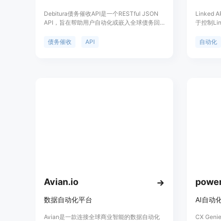
Debitura债务催收API是一个RESTful JSON
Linked
API，旨在帮助用户自动化或嵌入全球债务回
于控制Li
收流程。其重要性在于能跨越183个市场，提
数据。该
供高效、便捷的债务回收解决方案。产品背景
能、高级
债务催收
API
自动化
是Debitura从一开始就是以API优先的平台进
背后是Li
行开发。价格方面，免费启动，仅收取成功费
为用户提供
用。定位是面向企业、软件平台、催收机构
验。
等，提供定制化的债务回收集成方案。主要优
点包括支持API密钥认证、有沙盒环境用于安
全测试、提供实时网络钩子避免轮询，以及结
构化的错误响应等。
Avian.io
power
数据自动化平台
AI自动
Avian是一款连接全球商业智能的数据自动化
CX Ge