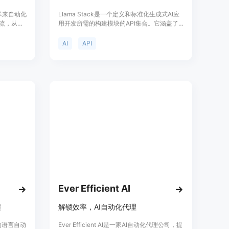
技术来自动化
Llama Stack是一个定义和标准化生成式AI应
作流，从潜
用开发所需的构建模块的API集合。它涵盖了
助销售团
从模型训练和微调，到产品评估，再到生产环
代销售技
境中构建和运行AI代理的整个开发生命周期。
AI
API
性化的销
Llama Stack旨在通过提供一致的、可互操作
的组件，加速AI领域的创新。
Ever Efficient AI
程
解锁效率，AI自动化代理
的语言自动
Ever Efficient AI是一家AI自动化代理公司，提