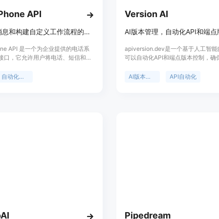
Phone API
Version AI
自动化消息和构建自定义工作流程的通信接口
AI版本管理，自动化API和端
hone API 是一个为企业提供的电话系
apiversion.dev是一个基于人工
接口，它允许用户将电话、短信和联
可以自动化API和端点版本控制，确
入地集成到他们的技术栈中。这个
标准化的版本号。它提供全面的版本
持自动化消息发送，保持联系人同步，
录、语义版本控制、日历版本控制、
自动化消息
AI版本管理
API自动化
M中的活动，并构建自定义集成。它使
控制等功能。同时，它还支持开发者
密钥进行身份验证，确保对账户数据和
通、更新监控、增强客户信心和提高
性访问。OpenPhone API 的主要
率。不同的定价计划适用于不同阶段
简化系统操作，通过单一工具替代多
司和企业。
以及提供以前通过Webhook无法访问
息。
AI
Pipedream