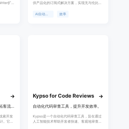
iter扩
供产品化的订阅式解决方案，实现无与伦比的
个任务；
效率。利用人工智能的力量自动化任务、优化
以将文本转
工作流程、简化业务流程。
AI自动化代理
效率
，使用可靠
omeda，
型；
自动化数千
Kypso for Code Reviews
信风 AI 助力跨境营销，自动化拓客流程。
自动化代码审查工具，提升开发效率。
售线索开发
Kypso是一个自动化代码审查工具，旨在通过
计。它通
人工智能技术帮助开发者快速、客观地审查代
，精准触达
码，发现潜在的bug和代码质量问题，同时提