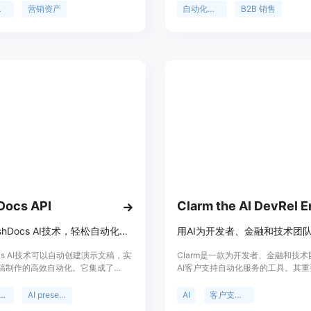
F等，从而节省时间和提高工作效率。
潜在客户。此产品的优势在于节省时
化
营销资产
自动化营销
B2B 销售
成本，提高销售效率，并支持多语种
合各种规模的企业。
Docs API
使用FlashDocs AI技术，轻松自动化您的演示文稿制作流程。
Docs AI技术可以自动创建演示文稿，实
Clarm是一款为开发者、金融和技
稿制作的高效自动化。它集成了
AI客户支持自动化服务的工具。其
lides和Microsoft PowerPoint，提
能够提高客户支持效率，减少高级工
接口，可用于数据集成和演示文稿自动
断次数，同时帮助企业生成销售线索
entation automation
AI presentations
AI
客户支持自动化
shDocs简化了演示文稿制作流程，节
点包括快速上手、提供交互式架构图