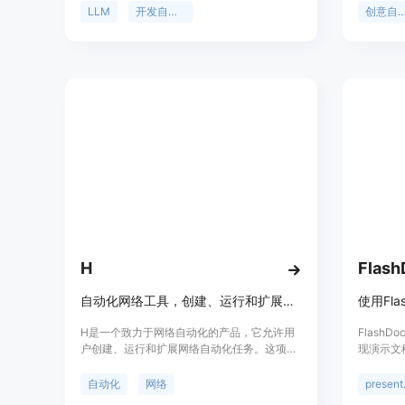
的API遵循LLMOps最佳实践，并使您的团队
片、PD
LLM
开发自动化
创意自动
轻松使用。Pulze.ai允许您一次测试所有最佳
模型，以加速开发。您可以在Pulze.ai内动态
控制预算和成本目标，并在扩展时保护您的利
润。Pulze.ai还提供企业级安全性，以管理所
有用户数据的数据隐私和安全性。Pulze.ai提
供了多个功能点，如上传数据源、优化结果、
一键部署、实时跟踪和版本控制等。
H
Flash
自动化网络工具，创建、运行和扩展网络自动化。
H是一个致力于网络自动化的产品，它允许用
Flash
户创建、运行和扩展网络自动化任务。这项技
现演示文
术的重要性在于它能够提高工作效率，减少重
Google S
复性劳动，让用户能够专注于更有创造性和战
供API
自动化
网络
pres
略性的任务。H的背景信息显示，它是一个API
化。Fla