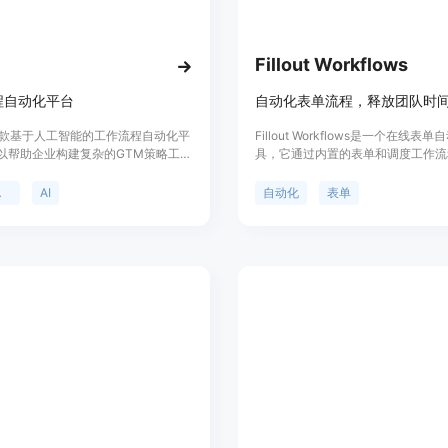
代理，减少开发时间和成本。
使用教程：
Fillout Workflows
1. 注册账号：访问Pipedream网站，点
程自动化平台
自动化表单流程，释放团队时
2. 选择功能：根据自己的需求选择AI Agent
3. 配置集成：在Pipedream Co
o是一款基于人工智能的工作流程自动化平
Fillout Workflows是一个在线表
4. 构建流程：利用所选功能和集成
以帮助企业构建复杂的GTM策略工作
具，它通过内置的表单和调度工作流
5. 测试和部署：完成流程构建后，
现营销、销售和客户成功等业务流程的
户将表单转化为强大的自动化流程，
从而提升工作效率。该平台提供了易于
团队时间。产品支持个性化电子邮件
动化
AI
自动化
表单
视化编辑界面,让用户可以通过拖放模
件提醒、Slack消息提醒、表单放
动化流程;同时也提供了强大的模块
等功能，并通过AI技术进行分类和
与CRM、邮件营销、即时通讯等外部
保用户能够及时收到最重要的提交信
成。平台还利用人工智能技术,实现了
化数据的处理,可以自动执行一些以前
化的工作。Attio适用于需要优化业务
化的企业。