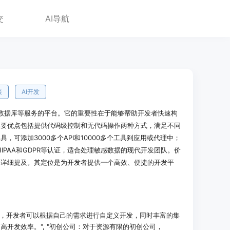
交
AI导航
接
AI开发
、AI、数据库等服务的平台。它的重要性在于能够帮助开发者快速构
主要优点包括提供代码级控制和无代码操作两种方式，满足不同
，可添加3000多个API和10000多个工具到应用或代理中；
II、HIPAA和GDPR等认证，适合处理敏感数据的现代开发团队。价
未详细提及。其定位是为开发者提供一个高效、便捷的开发平
码级控制，开发者可以根据自己的需求进行自定义开发，同时丰富的集
开发效率。", "初创公司：对于资源有限的初创公司，