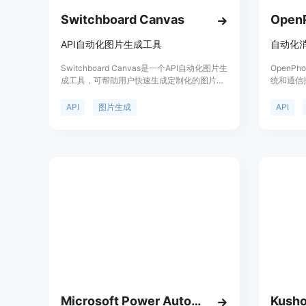
Switchboard Canvas
Open
API自动化图片生成工具
Switchboard Canvas是一个API自动化图片生
OpenP
成工具，可帮助用户快速生成定制化的图片。
统和通信
它提供了直观易用的模板设计工具，用户可以
系人更深
根据自己的需求设计和预览模板，并导入自定
API支
API
图片生成
API
义图片和字体。使用Switchboard Canvas的
记录CR
API，用户可以一次性创建多个不同尺寸的图
用API
片，并可以根据需要对模板数值进行个别修
功能的安全
改。此外，Switchboard Canvas还支持文本
优点包括
的实时翻译，支持超过70种语言。试用期为14
个平台，
天，无需信用卡，所有功能均可使用。
的关键信
Microsoft Power Automate
Kusho