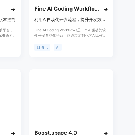
Fine AI Coding Workflows
点版本控制
利用AI自动化开发流程，提升开发效率。
智能的平台，
Fine AI Coding Workflows是一个AI驱动的软
保准确和
件开发自动化平台，它通过定制化的AI工作流
历史记
程来加速开发周期。该平台基于Atlas知识图
增量版本
谱，整合了团队使用的工具，为AI代理提供丰
自动化
AI
反馈、沟
富的上下文信息，以实现更精确的任务执行。
开发效
它支持与多种开发工具集成，比如OpenAI、
的创业公
Anthropic、Sentry、GitHub等，旨在提高开
发效率、代码质量和问题解决速度。
Boost.space 4.0