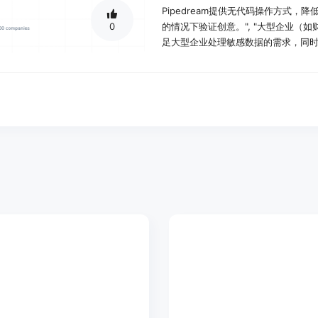
Pipedream提供无代码操作方式
0
的情况下验证创意。", "大型企业（如
足大型企业处理敏感数据的需求，同时
使用场景示例：
在GitHub问题创建时自动创建Lin
对新用户注册进行监控和处理，例如
进行品牌监测，将监测结果发送到Sla
产品特色：
AI Agent Builder功能：用
API实现快速开发，极大提高AI代理开
Workflow builder功能：作
任何流程，无需复杂的编程知识。
Pipedream Connect功能
理中，方便开发者扩展应用功能。
Managed authenticatio
种用例，确保应用的安全性和便捷性
One click built - in se