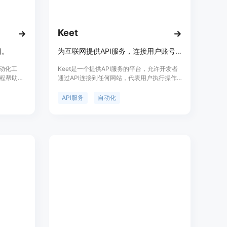
Keet
击“Sign up”进行注册。
间。
为互联网提供API服务，连接用户账号，实现自动化操作。
 Builder、Workflow builder等功能。
nnect中添加需要集成的API和工具，使用托管认证连接应用。
单自动化工
Keet是一个提供API服务的平台，允许开发者
的服务，构建自动化流程，可使用无代码操作或编写代码来实现。
程帮助用
通过API连接到任何网站，代表用户执行操作
进行测试确保其正常运行，然后部署到生产环境中。
从而节省
或获取数据。它支持与用户账号的链接，并提
发送、事
供RESTful API以集成到各种行业。Keet强调
API服务
自动化
弃后的跟进
无需安装Chrome扩展即可实现自动化，提供
路由，以确
稳定的自动化更新，并可为特定用例定制集
息。
成。此外，Keet还提供链接组件，使开发者能
够轻松地将用户账号连接到其集成服务。