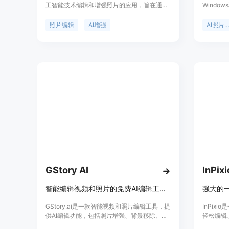
工智能技术编辑和增强照片的应用，旨在通过
Windo
先进的AI算法修复模糊照片、提高图片清晰
性在于能
度、美化图片，并为社交媒体分享提供更加艺
量。主要
照片编辑
AI增强
AI照片增
术化的照片。该应用由开发者双进林设计，支
率，快速
持多种语言，并且适用于iOS和iPadOS平台。
节，去除
它不仅提供免费功能，还通过应用内购买提供
本，也支
更多高级功能。
照片质量
是专业摄
GStory AI
InPixi
智能编辑视频和照片的免费AI编辑工具，支持翻译、照片增强、背景移除、图片放大及自动生成字幕。
强大的
GStory.ai是一款智能视频和照片编辑工具，提
InPix
供AI编辑功能，包括照片增强、背景移除、自
轻松编辑
动生成字幕等，为用户提供高效便捷的编辑体
图片。它