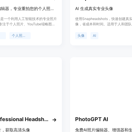
AI照片编辑器，专业重拍您的个人照片。
AI 生成真实专业头像
t AI是一个利用人工智能技术的专业照片
使用Snapheadshots，快速创建
专注于个人照片、YouTube缩略图等
像，省成本和时间。适用于人和团队
它通过AI技术，可以调整表情、面部
行实际的拍摄。通过我们的 AI 技术
线、背景等，帮助用户快速生成高质
实照片无法区分的高质量头像。可用于
辑
个人照片优化
头像
AI
片。Reshot AI提供了多种编辑选
电子邮件、社交媒体等。提供多种风
用户拥有编辑后照片的完全商业使用
景，价格相比传统拍摄低至一成。
品适合需要快速提升社交媒体形象和
用户，通过AI技术，Reshot AI能够
内提供多种优化方案，大大提高了编
AI Professional Headshots
PhotoGPT AI
片，获取高清头像