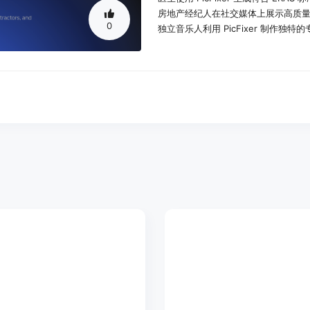
房地产经纪人在社交媒体上展示高质
0
独立音乐人利用 PicFixer 制作独特
产品特色：
生成专业头像：上传自拍照，即可获得符
照片增强：一键修复模糊和低分辨率
手写签名提取：将手写签名提取为透明 
创意艺术生成：根据文本描述生成电
光影修正：自动去除照片中的阴影和
定制化头像：为不同职业提供专门设
快速生成时间：所有功能在 30 秒内
满意度高：99% 的用户给出五 星好
使用教程：
访问 PicFixer 网站。
选择需要的功能，例如生成头像或照
上传你的照片或输入文本描述。
等待 AI 处理并生成所需的结果。
下载最终的高分辨率图片。