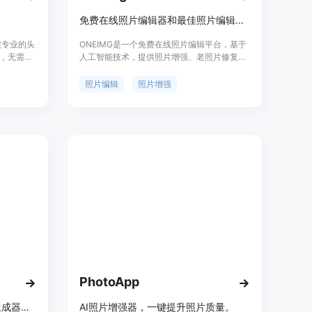
免费在线照片编辑器和最佳照片编辑工具
真实专业的头
ONEIMG是一个免费在线照片编辑平台，基于
，无需进
人工智能技术，提供照片增强、老照片修复等
，获得与真
功能，帮助用户优化照片，轻松实现一键操
 CV、
作。无论是日常生活还是工作，相信ONEIMG
照片编辑
照片增强
格和背
都能提高您的效率。更多功能即将推出。
PhotoApp
免费AI照片编辑器、增强器和生成器，秒速在线创作各类图像。
AI照片增强器，一键提升照片质量。