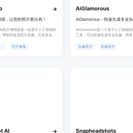
o
AiGlamorous
片增强，让您的照片更出色！
to - AI照片增强器是一款基于人工智能的
AiGlamorous是一个基于人工智能
，帮助您改进照片质量。它具有去除
工具，可以快速生成专业头像、商务
复模糊照片、降噪、美化面部特征等
等。它利用先进的人脸识别和图像修
您的照片更自然、更精美。同时，它
提供无需摄影师即可生成完美照片的
强
照片修复
头像照片
肖像照片
分离面部、图像上色、图像放大等功
户只需上传一张照片，AiGlamorou
您的创作可能性。快来体验Pixalto
处理并生成高质量的图像。该工具适
力吧！ 定价：免费使用，部
形象展示、社交媒体头像、企业品牌
能付费。 定位：适用于个人和专业摄
种场景。
需复杂的图片编辑技能。
t AI
Snapheadshots