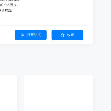
量的个人照片。
的专辑封面。
合行业标准的头像，适合 LinkedIn、医疗申请等场景。
照片，提升画质和细节。
打开站点
收藏
PNG 格式，方便数字文档使用。
影海报、专辑封面等创意设计。
不均匀光线，恢复自然肤色。
计的头像样式，符合行业要求。
完成，提升用户效率。
评，保证服务质量。
片增强。