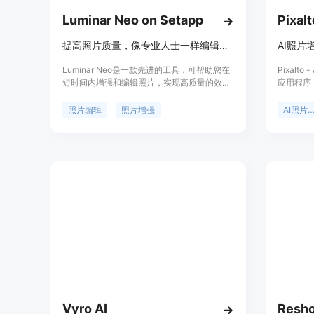
Luminar Neo on Setapp
Pixalt
提高照片质量，像专业人士一样编辑您的照片
AI照
Luminar Neo是一款先进的工具，可帮助您在
Pixal
短时间内增强和编辑照片，实现高质量的效
应用程序
果。它提供了一系列的人工智能工具，包括天
背景、修
空替换、光源调整、噪点去除等功能，让您的
功能，让
照片编辑
照片增强
AI照片增
照片从普通变得惊艳。Luminar Neo适用于专
还提供了
业摄影师和爱好者，提供了快速、简单、高效
能，扩大了
的编辑解决方案。您可以通过Setapp订阅来获
的强大图片编辑能
取Luminar Neo，并享受Setapp平台上240多
分高级功
个应用程序的其他功能。
影师，无
Vyro AI
Resho