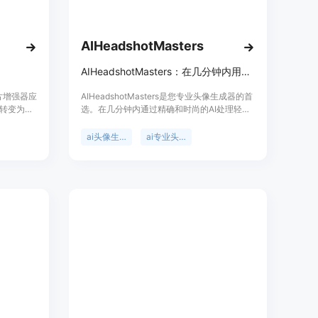
AIHeadshotMasters
AIHeadshotMasters：在几分钟内用专业头像照片改变您的形象。
照片增强器应
AIHeadshotMasters是您专业头像生成器的首
转变为令
选。在几分钟内通过精确和时尚的AI处理轻松
，包括照
改变您的照片。
I放大、照
ai头像生成器
ai专业头像
。用户可
26，无
效果。
象。