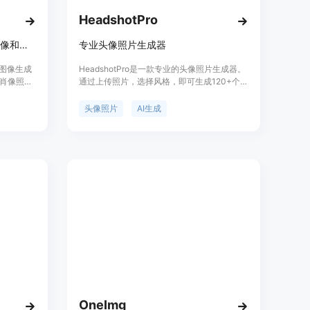
HeadshotPro
AiGlamorous - 快速生成专业头像和肖像照片
专业头像照片生成器
的图像生成
HeadshotPro是一款专业的头像照片生成器。
肖像照片
通过上传照片，选择风格，即可生成120+个专
饰技术，
业头像照片，非常适合个人或团队使用。已有
便利。用
20,691位用户使用并创建了3,439,182+个专
头像照片
AI生成
s就能自动
业头像照片。价格实惠，完全可以替代实地拍
用于个人
摄。特点包括：与真实照片难以区分、无需实
形象等多
地拍摄、无论在何地都能匹配照片。
OneImg