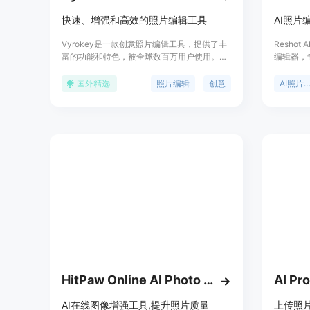
快速、增强和高效的照片编辑工具
Vyrokey是一款创意照片编辑工具，提供了丰
Resho
富的功能和特色，被全球数百万用户使用。我
编辑器，
们的产品受到用户的好评和推崇，致力于为用
的优化。
户提供更快、更好、更高效的照片编辑体验。
姿态、光
国外精选
照片编辑
创意
AI照片编
Vyrokey的产品定价合理，定位于个人和专业
量的专业照
用户。
项，并且
权。该产
专业形象的
在短时间
辑效率。
HitPaw Online AI Photo Enhancer
AI在线图像增强工具,提升照片质量
上传照