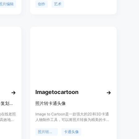
好的界面
以选择多种熟悉的艺术风格，如立体派、达利
照片编辑
创作
艺术
图片编辑流
风、合成波、蒸汽朋克等，也可以选择无风格
图像质
选项。您可以将使用AI图像精灵创作的独特原
平的用户，无
创艺术品与朋友分享，或者通过#AIPainting标
业摄影
签在社交媒体上走红。您还可以将使用AI图像
像处理能
精灵创作的图片作为您的锁屏，并个性化您的
手机。使用AI图像精灵测试您的创造力，释放
人工智能带来的惊人力量！立即下载AI图像精
灵，开始创作令人惊叹的艺术作品吧！
Imagetocartoon
免费在线AI修复老照片，秒级修复划痕、上色、人脸增强，无需注册。
照片转卡通头像
技术的在线老照
Image to Cartoon是一款强大的2D和3D卡通
高效地修
人物制作工具，可以将照片转换为精美的卡通
忆得以重
头像和角色。带动您的想象力！
专业技
照片转卡通
卡通头像
产品背景