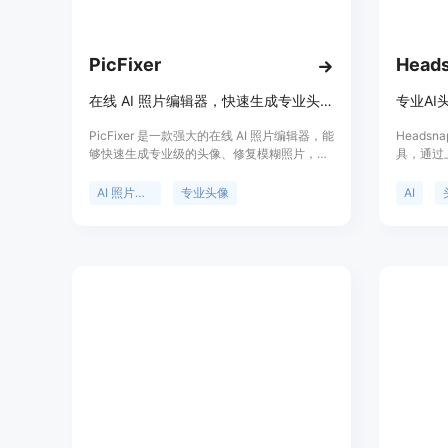
PicFixer
Head
在线 AI 照片编辑器，快速生成专业头像。
专业AI
PicFixer 是一款强大的在线 AI 照片编辑器，能
Heads
够快速生成专业级的头像、修复模糊照片，并
具，通过
创造艺术作品。它无须信用卡或注册即可试
钟内生成
用，适合各种行业的用户。该产品以低成本替
历和专业作
AI 照片编辑
专业头像
AI
代传统摄影工作室，满足个人和团队的需求。
Basic
人士的不同
Bithea