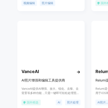
验。定位于为TikTok和YouTube视频创作者、
景、增强
视频编辑
照片编辑
国外
小型企业市场营销以及个人用户提供全方位的
人项目还是
AI编辑工具。
Photo
VanceAI
Relum
AI照片增强和编辑工具提供商
VanceAI提供AI增强、放大、锐化、去噪、去
Relum
背景等多种功能，只需一键即可轻松处理照
用于iO
片。所有AI工具都可在线或通过“免费下载”软
照片中的
件使用。VanceAI旨在通过有效的AI解决方案
恢复老旧
国外精选
AI
照片处理
AI照片编
提高照片处理效率。与传统的基于数学运算的
来，让每