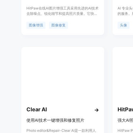
HitPaw在线AI图片增强工具采用先进的AI技术
AI 专
去除噪点、锐化细节和提高照片质量。它快速
的服务。
高效易于使用 - 无需下载任何软件!今天就来试
适合用于
试,看它能为你的照片带来什么不同。
精美头像
图像增强
图像修复
头像
团队三种
专业的头
Clear AI
HitPa
使用AI技术一键增强和修复照片
Photo editor&Repair-Clear AI是一款利用人
HitPaw