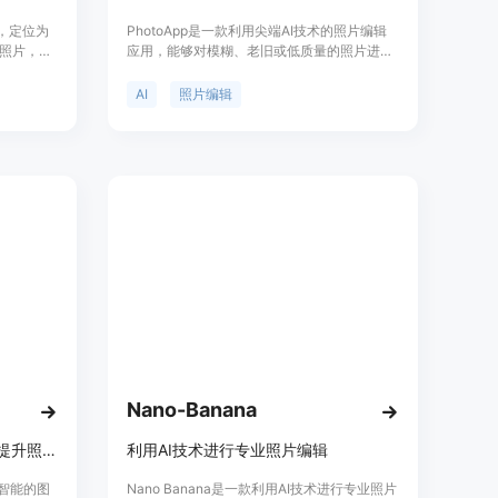
具，定位为
PhotoApp是一款利用尖端AI技术的照片编辑
照片，具
应用，能够对模糊、老旧或低质量的照片进行
其主要优
修复和增强，使其达到高清质量。它提供了一
输出无水
键式的解决方案，使用户能够轻松地改善照片
AI
照片编辑
摄影技巧
细节、颜色和清晰度，同时支持放大图片而不
辑和优
损失质量。PhotoApp适用于社交媒体发布、
品摄影、
社区内容分享、打印图像、电子商务产品展
户。
示、教育材料制作和杂志图片编辑等多种场
景。该应用以其快速、简单和一致的卓越成果
赢得了全球数百万用户的喜爱。
Nano-Banana
强大的 AI 图像增强工具，快速提升照片质量。
利用AI技术进行专业照片编辑
人工智能的图
Nano Banana是一款利用AI技术进行专业照片