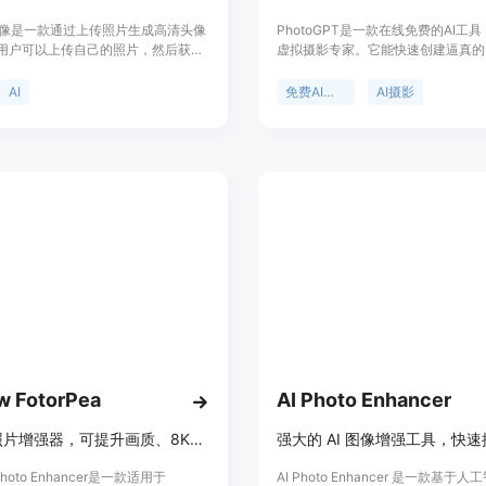
业头像是一款通过上传照片生成高清头像
PhotoGPT是一款在线免费的AI工
用户可以上传自己的照片，然后获取
虚拟摄影专家。它能快速创建逼真的
商业档案、简历、社交媒体等用途的
有自然光照、清晰细节和真实景深。
。AI 专业头像提供个人、月度订阅和
点包括生成工作室级别的逼真照片，
AI
免费AI照片编辑器
AI摄影
定价选项，让用户以较低的价格获得
印的超高清图像，且操作简单，无需
像服务。
和技术经验，一键即可完成生成、编
化。该工具适用于需要处理肖像、产
社交帖子和营销视觉等多种场景的用
w FotorPea
AI Photo Enhancer
强大AI照片增强器，可提升画质、8K放大、快速修复老照片或模糊照片
 Photo Enhancer是一款适用于
AI Photo Enhancer 是一款基于