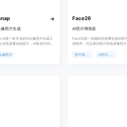
snap
Face26
头像照片生成
AI照片增强器
nap AI是一款专业的AI头像照片生成工
Face26是一款最好的免费在线AI
上传高质量自拍照片，AI将在约20分
用程序，可以将旧照片和低质量照片
高清头像照片，适用于社交资料、简
人惊叹的艺术作品。它具有多种功能
品集。产品定价分为Starter、
片去模糊、自动上色、高清人像、A
头像照片
照片增强器
AI照片编辑
和Premium三个套餐，满足个人和专业
片增强、照片真实艺术、动态照片等
需求。Headsnap AI由
以通过网页或移动应用程序使用Face
p.tech和Vercel提供技术支持。
需任何编辑技巧即可获得令人惊叹的
Face26将您的回忆焕发成全新的形