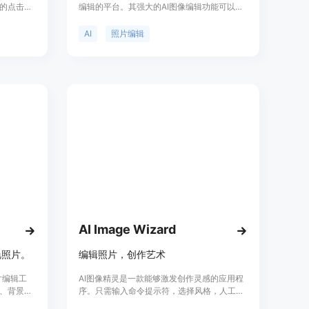
的点击快
编辑的平台。其强大的AI图像编辑功能可以帮
心技术在
助用户快速实现精准且创意十足的照片转换，
同时进行
适用于摄影师、设计师、内容创作者等。
AI
照片编辑
这款产品
专业用
的情况下
AI Image Wizard
艳照片。
编辑照片，创作艺术
图片编辑工
AI图像精灵是一款能够激发创作灵感的应用程
、背景去
序。只需输入命令提示符，选择风格，人工智
对照片进
能会在几秒钟内将您的想法转化为图片！您可