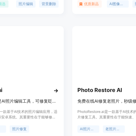
照片、设计拼贴画等功能。无论是个
行专业级别的编辑。该产品以用户友
精选
照片编辑
背景删除
优质新品
AI图像处理
商业活动，InPixio都是替代Adobe
和高效的AI技术为依托，旨在简化
shop的更简单选择。
程，提高编辑效率，同时保证输出的
量。Pic Pic AI编辑器适合各种水
论是社交媒体用户、电商卖家还是专
师，都能通过这个平台提升他们的图
力。
i
Photo Restore AI
Relumi是AI照片编辑工具，可修复眨眼、还原老照片并实现动画效果。
i是一款基于AI技术的照片编辑应用，适
PhotoRestore.ai是一款基于AI
S和安卓系统。其重要性在于能够修复
片修复工具。其重要性在于能快速、
瑕疵，如眨眼、不自然的笑容，还能
复受损、褪色的老照片，让珍贵的回
照片的色彩和清晰度，并使照片动起
现。主要优点包括处理速度快，无需
辑
照片修复
AI照片修复
老照片修复
一个瞬间都值得珍藏。该产品免费使
能，可批量处理，且修复效果自然。