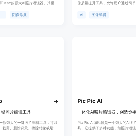
ws和Mac的强大AI照片增强器。其重要
像质量提升工具，允许用户通过简单
够帮助用户轻松提升各类照片的质
速增强照片的清晰度和分辨率。其核
优点包括可以将照片放大至8K分辨
于使用先进的算法，能在保持画质的
强
图像修复
AI
图像编辑
修复老照片和模糊照片，智能还原细
图像放大、降噪、颜色校正等处理。
图像噪音等。该产品有免费试用版
非常适合需要提升图片质量的个人和
持付费购买，定位为满足不同用户对
户，提供免费试用，让用户在无风险
提升的需求，无论是普通家庭用户还
体验其功能。
影师都能从中受益。
o
Pic Pic AI
一键照片编辑工具
一体化AI照片编辑器，创造惊
io是一款强大的一键照片编辑工具，可以
Pic Pic AI编辑器是一个强大的AI
、裁剪、删除背景、擦除对象或增强
具，它提供了多种功能，如照片增强
提供了自动校正、擦除对象、更换背
除、物体移除等，使用户能够轻松地