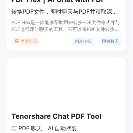
转换PDF文件，即时聊天与PDF并获取深度答案
PDF Flex是一款能够帮助用户转换PDF文件格式并与
PDF进行即时聊天的工具。它可以将PDF文件转换成
多种格式，并且可以向PDF提问问题并立即获得详细
PDF转换
即时聊天
优质新品
回答，提高研究效率。PDF Flex还提供了丰富的功能
和使用场景，适用于个人和企业用户。定价方案包括
免费和付费版本，用户可以根据自己的需求选择合适
的版本。
Tenorshare Chat PDF Tool
与 PDF 聊天，AI 自动摘要