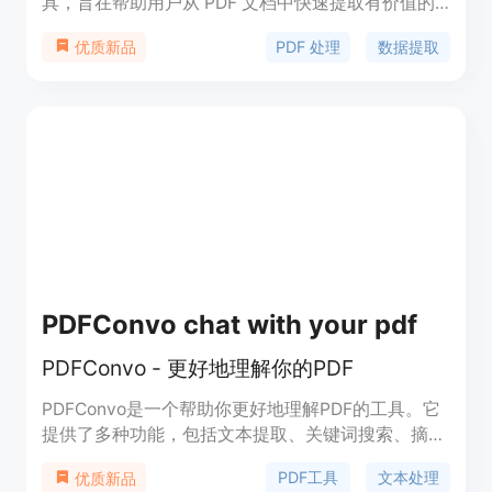
具，旨在帮助用户从 PDF 文档中快速提取有价值的
信息，并将其转换为可操作的结构化数据。该工具利
PDF 处理
数据提取
优质新品
用先进的 AI 技术，能够处理各种类型的 PDF 文件，
包括扫描图像、表格和报告。其主要优点是高准确
率、快速处理和数据安全性。PDF Dino 提供免费的
文本提取功能，并针对高级功能提供灵活的按需付费
模式，适合各种规模的企业和个人使用。
PDFConvo chat with your pdf
PDFConvo - 更好地理解你的PDF
PDFConvo是一个帮助你更好地理解PDF的工具。它
提供了多种功能，包括文本提取、关键词搜索、摘要
生成等。通过使用PDFConvo，你可以更轻松地处理
PDF工具
文本处理
优质新品
和分析PDF文档。定价信息请访问官方网站了解。