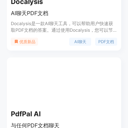
Docalysis
AI聊天PDF文档
Docalysis是一款AI聊天工具，可以帮助用户快速获
取PDF文档的答案。通过使用Docalysis，您可以节
省大量时间，无需手动阅读PDF文件，AI将在几秒内
AI聊天
PDF文档
优质新品
回答您的问题。Docalysis安全可靠，您的文件可以
随时删除。
PdfPal AI
与任何PDF文档聊天