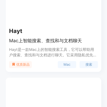
Hayt
Mac上智能搜索、查找和与文档聊天
Hayt是一款Mac上的智能搜索工具，它可以帮助用
户搜索、查找和与文档进行聊天。它采用隐私优先的
设计理念，所有文档都存储在用户的Mac本地，搜索
Mac
搜索
优质新品
操作也在本地进行，无需外部服务。该工具还支持内
容相似性搜索，可以根据文档的内容进行搜索。用户
可以通过与文档进行自然对话，实时提取信息和洞察
力。Hayt提供了一体化的搜索平台，支持多种文件
类型，如PDF、Word文档、Excel电子表格等。它简
化了文档管理流程，提高了工作效率。