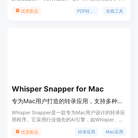
文件，也可以将PDF文件转换为其他格式。
PDF转换器
在线工具
优质新品
Whisper Snapper for Mac
专为Mac用户打造的转录应用，支持多种文件，准确快速，可本地或云端处理。
Whisper Snapper是一款专为Mac用户设计的转录应
用程序。它采用行业领先的AI引擎，如Whisper、
GPT 4o、Parakeet等，能实现快速、准确的转录。
转录应用
Mac应用
优质新品
重要性在于它满足了用户对音频、视频转录的需求，