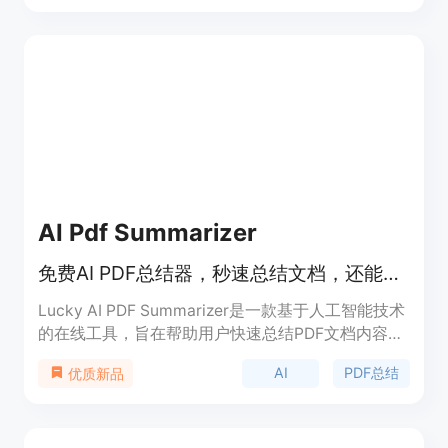
无需复杂设置，用户可直接拖放文件进行转录。主要
优点包括支持99种语言、6种导出格式，可选择本地
或云端AI处理，保护用户敏感数据；还具备说话人识
别等实用功能。产品背景是为解决Mac用户转录难题
而生。价格方面，可免费试用，升级Pro版只需一次
性支付9.99美元终身使用。定位是为创作者和专业人
士提供高效、安全的转录解决方案。
AI Pdf Summarizer
免费AI PDF总结器，秒速总结文档，还能与AI聊天理解要点。
Lucky AI PDF Summarizer是一款基于人工智能技术
的在线工具，旨在帮助用户快速总结PDF文档内容。
其重要性在于节省用户大量阅读时间，让用户快速获
AI
PDF总结
优质新品
取核心信息。主要优点包括：能快速生成准确总结、
支持多种文件格式、可与AI聊天互动深入理解内容、
处理大文件无延迟和限制。该产品免费使用，定位为