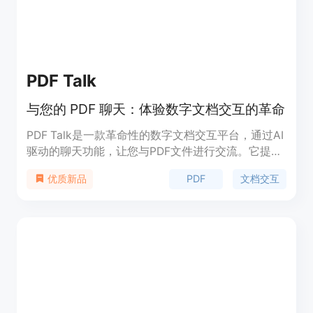
PDF Talk
与您的 PDF 聊天：体验数字文档交互的革命
PDF Talk是一款革命性的数字文档交互平台，通过AI
驱动的聊天功能，让您与PDF文件进行交流。它提供
了多种功能，包括AI驱动的PDF摘要、动态问答、多
PDF
文档交互
优质新品
PDF查询和智能文档交互。PDF Talk利用先进的人工
智能技术，帮助用户快速从文档中提取关键信息。无
论您是学术界、专业人士还是休闲读者，我们的应用
程序都可以以对话的方式帮助您从文档中获取有价值
的见解。加入我们，一起重新定义与书面知识互动的
界限。