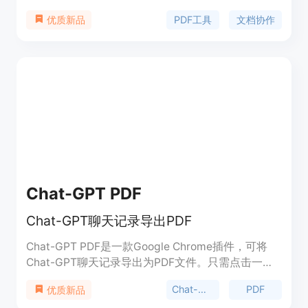
容摘要、表格图片和文本提取、直接在PDF上添加注
PDF工具
文档协作
优质新品
释等。适用于研究者、专业人士和学生，帮助提高工
作效率和学习成果。
Chat-GPT PDF
Chat-GPT聊天记录导出PDF
Chat-GPT PDF是一款Google Chrome插件，可将
Chat-GPT聊天记录导出为PDF文件。只需点击一
次，插件即可捕获整个聊天记录，适当格式化并生成
Chat-GPT
PDF
优质新品
可下载和共享的PDF文档。此工具可用于保留与