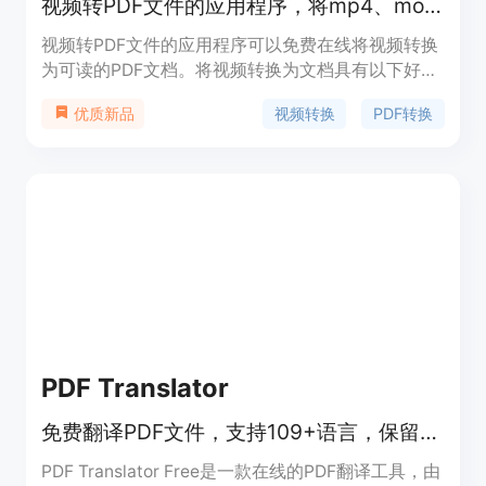
视频转PDF文件的应用程序，将mp4、mov、avi、flv转换为PDF文档
视频转PDF文件的应用程序可以免费在线将视频转换
为可读的PDF文档。将视频转换为文档具有以下好
处：1. 可访问性：视频对于所有人并不总是易于访
视频转换
PDF转换
优质新品
问，如具有视觉或听觉障碍的人。将其转换为文档可
让更多人访问。2. 可搜索性：文档比视频更易搜索，
便于查找特定信息。3. 可共享性：文档比视频更易共
享，使他人可以在不必观看整个视频的情况下访问信
息。4. 归档：文档比视频更易存档，使信息可以被保
存以备将来参考。5. 翻译：文档比视频更易翻译，使
信息可供更多人访问。6. 更容易做笔记：有些人可能
发现从文档而不是视频中做笔记更容易。7. 节约成
本：创建和分发文档通常比创建和分发视频成本更
低。如果你正在寻找一个好的mp4视频转PDF的在线
转换器，那么你可以试试这个应用程序，它会超出你
PDF Translator
的期望。我们提供5种不同的转换方法，包括自动转
换、基于时间转换、基于页面转换、手动转换和基于
免费翻译PDF文件，支持109+语言，保留格式，快速无需注册
字幕转换。
PDF Translator Free是一款在线的PDF翻译工具，由