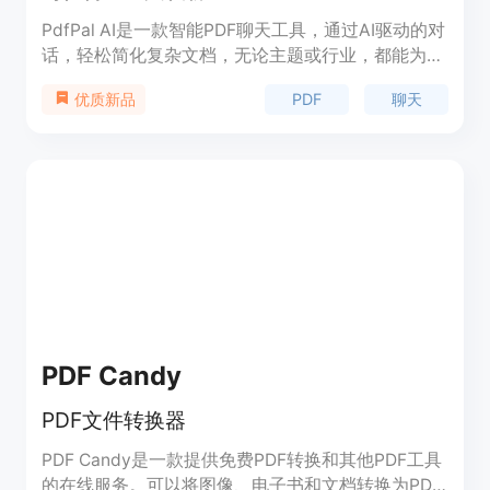
PdfPal AI是一款智能PDF聊天工具，通过AI驱动的对
话，轻松简化复杂文档，无论主题或行业，都能为您
提供内容和见解的指导。用户可以轻松上传PDF文
PDF
聊天
优质新品
档，获得即时答案、摘要和有价值的见解。PdfPal
AI已被100,000多人喜爱，是您解决PDF问题的最佳
选择。
PDF Candy
PDF文件转换器
PDF Candy是一款提供免费PDF转换和其他PDF工具
的在线服务。可以将图像、电子书和文档转换为PDF