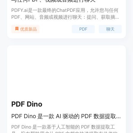
PDFY.ai是一款最终的ChatPDF应用，允许您与任何
PDF、网站、音频或视频进行聊天：提问、获取摘
要，找到您所需的一切！它提供智能搜索、实时问题
PDF
聊天
优质新品
解答、内容摘要、标注和笔记、价格比较等功能。它
能够帮助您更高效地处理大量文档，并轻松获取所需
信息。
PDF Dino
PDF Dino 是一款 AI 驱动的 PDF 数据提取工具，可将 PDF 内容快速转化为可操作的结构化数据。
PDF Dino 是一款基于人工智能的 PDF 数据提取工