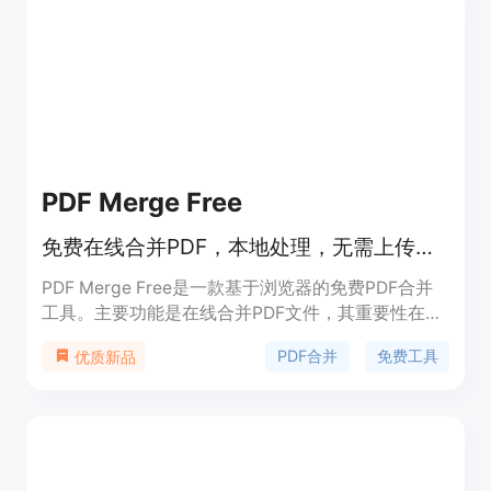
助他们快速提取关键信息、分析文档内容，并进行高
效协作。其价格和具体定位尚未明确，但通过官网的
注册页面可以推测可能采用订阅制或付费模式。
PDF Merge Free
免费在线合并PDF，本地处理，无需上传、注册和加水印
PDF Merge Free是一款基于浏览器的免费PDF合并
工具。主要功能是在线合并PDF文件，其重要性在于
为用户提供便捷、安全的PDF合并解决方案。该工具
PDF合并
免费工具
优质新品
的主要优点包括无需上传文件，确保文档隐私；无需
注册，操作简单；无水印，生成的合并文件干净可
用。产品背景是为满足用户在工作、学校和日常办公
中合并PDF文件的需求而开发。价格为免费，定位是
为需要合并PDF文件的用户提供高效、安全、便捷的
服务。