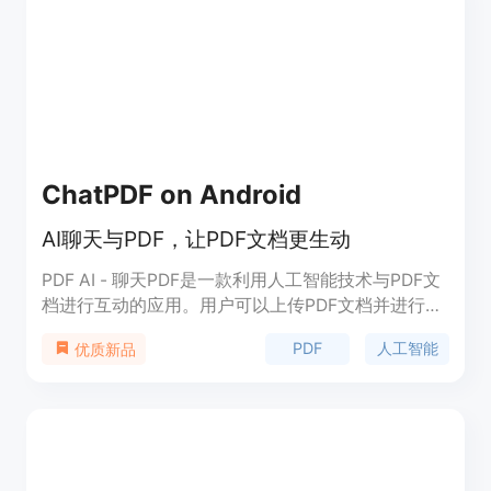
面向学生、专业人士、研究人员和内容创作者等，帮
助他们提高学习和工作效率。
ChatPDF on Android
AI聊天与PDF，让PDF文档更生动
PDF AI - 聊天PDF是一款利用人工智能技术与PDF文
档进行互动的应用。用户可以上传PDF文档并进行交
互式对话，实现从静态内容到动态交互的转变。用户
PDF
人工智能
优质新品
可以提问、提取信息，并获得即时回答。无论是学
习、工作还是探索，聊天PDF都能改变您与PDF文档
的互动方式。