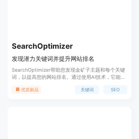
SearchOptimizer
发现潜力关键词并提升网站排名
SearchOptimizer帮助您发现金矿子主题和每个关键
词，以提高您的网站排名。通过使用AI技术，它能够
找到您的领域中的未开发关键词，为您的内容提供灵
关键词
SEO
优质新品
感和分类关键词。它还提供功能强大的关键词聚类和
排名跟踪功能，以帮助您优化网站的SEO效果。