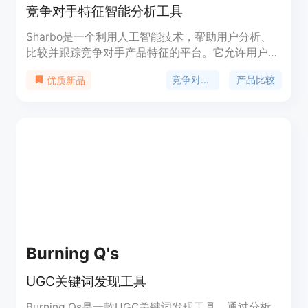
竞争对手特征智能分析工具
Sharbo是一个利用人工智能技术，帮助用户分析、
比较并跟踪竞争对手产品特征的平台。它允许用户通
过自动化的特征比较分析，定制化的产品比较页面，
竞争对手分析
产品比较
优质新品
以及实时同步的竞争对手情报，来捕捉市场份额并促
进业务增长。Sharbo的主要优点在于节省时间、提
供深度洞察以及优化转化率。产品背景信息显示，
Sharbo旨在通过自动化和定制化服务，让用户在激
烈的市场竞争中保持领先。
Burning Q's
UGC关键词发现工具
Burning Qs是一款UGC关键词发现工具，通过分析