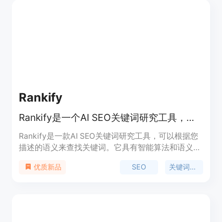
Rankify
Rankify是一个AI SEO关键词研究工具，可以根据您描述的语义来查找关键词。
Rankify是一款AI SEO关键词研究工具，可以根据您
描述的语义来查找关键词。它具有智能算法和语义搜
索功能，可以帮助您提高网站的排名。Rankify还提
SEO
关键词研究
优质新品
供详细的关键词分析和竞争对手分析，帮助您优化您
的SEO策略。它的主要优点是快速准确地找到关键
词，并提供相关的数据和建议。