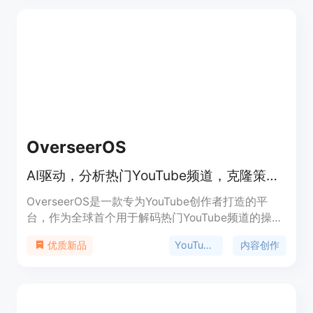
OverseerOS
AI驱动，分析热门YouTube频道，克隆策略，生成内容，助力频道增长
OverseerOS是一款专为YouTube创作者打造的平
台，作为全球首个用于解码热门YouTube频道的操作
系统，旨在帮助创作者分析竞争对手，借鉴成功策
YouTube分析
内容创作
优质新品
略，利用人工智能提高内容创作的效率和质量。其重
要性在于为创作者提供了强大的工具，使其在竞争激
烈的YouTube领域获得显著优势。主要优点包括能够
快速逆向工程任何YouTube频道，提前捕捉热门趋