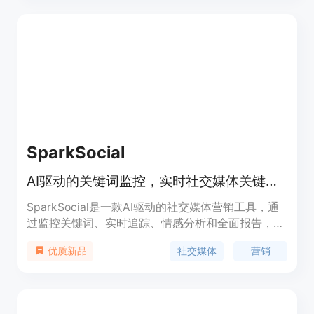
还能发现隐藏的SEO潜力，提高内容质量，最终实现
更好的搜索排名、增加有机流量和全面了解搜索意
图。
SparkSocial
AI驱动的关键词监控，实时社交媒体关键词跟踪，自动生成智能回复。
SparkSocial是一款AI驱动的社交媒体营销工具，通
过监控关键词、实时追踪、情感分析和全面报告，帮
助用户更接近受众。它提供自动生成回复、竞争分
社交媒体
营销
优质新品
析、受众发现等功能，帮助用户发现潜在客户、提升
品牌曝光、进行大规模冷外联等，同时提供数据驱动
的报告和分析。定价灵活，适用于企业、代理机构、
SaaS以及创作者。