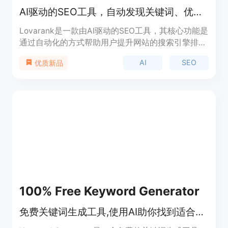
AI驱动的SEO工具，自动发现关键词、优化文章、每日发布，提升流量。
Lovarank是一款由AI驱动的SEO工具，其核心功能是
通过自动化的方式帮助用户提升网站的搜索引擎排名
和有机流量。该工具通过分析用户的网站领域和历史
AI
SEO
优质新品
数据，发现隐藏的低竞争关键词，然后基于这些关键
词生成优化后的文章，并按照内容日历自动发布到用
户的博客。重要性在于它能够节省用户大量的时间和
精力，让用户无需具备专业的SEO知识即可实现网站
的流量增长。产品的主要优点包括自动化操作、精准
的关键词发现、符合谷歌EEAT指南、支持多平台集
成等。产品背景信息暂未提及，提供免费试用，定位
为中小企业和博客主的SEO解决方案。
100% Free Keyword Generator
免费关键词生成工具,使用AI助你找到适合的关键词。