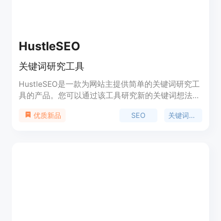
HustleSEO
关键词研究工具
HustleSEO是一款为网站主提供简单的关键词研究工
具的产品。您可以通过该工具研究新的关键词想法，
并跟踪历史搜索数据，了解哪些关键词和主题值得进
SEO
关键词研究
优质新品
行SEO优化。此外，AI会为您生成10个与关键词相关
的内容想法。