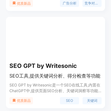
广告分析
竞争对手监测
优质新品
争对手的成功广告，从而节省用户在广告图书馆中搜
索的时间，减少盲目测试的广告支出，并提供可操作
的建议来提高广告的投资回报率(ROAS)。该平台由
位于加利福尼亚州旧金山的MadMen AI团队开发，
由Sesame Labs在2024年发布。
SEO GPT by Writesonic
SEO工具,提供关键词分析、得分检查等功能
SEO GPT by Writesonic是一个SEO在线工具,内置在
ChatGPT中,提供页面SEO分析、关键词洞察等功能,
帮助优化页面SEO。主要功能包括页面SEO评分检
SEO
关键词
优质新品
查、关键词优化建议、competitor分析等。定价免
费,定位页面SEO优化工具。