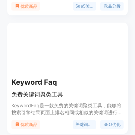
究。其重要性在于节省创业者大量时间，避免在繁杂
SaaS验证
竞品分析
优质新品
的研究工作中浪费精力。主要优点包括验证速度快，
能在数分钟内完成原本需数天的研究；功能集成度
高，将多项研究功能整合在一处。该产品提供免费、
Starter（10美元/月）、Pro（29美元/月）和
Scale（59美元/月）等不同价格套餐，定位为帮助创
业者更快验证想法、更明智地开展业务。
Keyword Faq
免费关键词聚类工具
KeywordFaq是一款免费的关键词聚类工具，能够将
搜索引擎结果页面上排名相同或相似的关键词进行分
组。通过将关键词聚类在一起，可以更好地理解搜索
关键词聚类
SEO优化
优质新品
者的需求和意图，并进行相应的内容优化。除了帮助
优化内容以适应多个相关的搜索查询外，关键词聚类