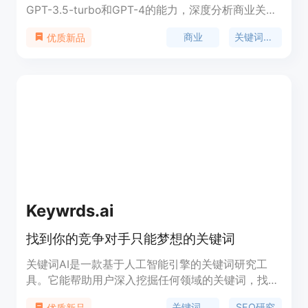
GPT-3.5-turbo和GPT-4的能力，深度分析商业关键
词和竞争对手，以满足EEAT标准的内容创作。通过
商业
关键词分析
优质新品
提供详细准确的分析数据，增加在竞争激烈市场条件
下取得成功的机会。产品提供免费版和独立版，独立
版一次性支付100美元，可分析100个Google结果，
使用GPT 3.5/GPT 4后端，无需服务器，提供全开源
代码，提供电报/邮件支持，30天100%退款保证和1
年支持和更新。适合企业、营销人员和分析师，希望
提高市场理解和加强竞争力的公司使用。
Keywrds.ai
找到你的竞争对手只能梦想的关键词
关键词AI是一款基于人工智能引擎的关键词研究工
具。它能帮助用户深入挖掘任何领域的关键词，找到
目标受众正在搜索的关键词。使用关键词AI，你可以
关键词研究
SEO研究
优质新品