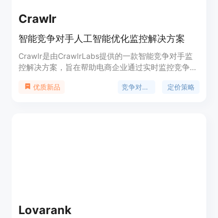
Crawlr
智能竞争对手人工智能优化监控解决方案
Crawlr是由CrawlrLabs提供的一款智能竞争对手监
控解决方案，旨在帮助电商企业通过实时监控竞争对
手的价格和产品策略来保持市场竞争力。该产品利用
竞争对手监控
定价策略
优质新品
先进的计算机视觉技术和自动化报告，为企业提供精
确的市场情报，从而优化定价策略，避免被市场低
估。
Lovarank