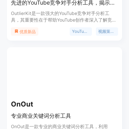
先进的YouTube竞争对手分析工具，揭示热门频道策略，助力快速增长。
OutlierKit是一款强大的YouTube竞争对手分析工
具，其重要性在于帮助YouTube创作者深入了解竞争
对手的策略，并发现内容差距。主要优点包括能够精
YouTube竞争对手分析
视频策略发现
优质新品
准分析竞争对手的成功策略、找到未被挖掘的关键
词、识别竞争对手忽略的内容空白等。产品背景是针
对YouTube创作者在寻找创作灵感和制定增长策略时
面临的困难而开发。价格方面，提供免费试用，具体
付费模式未提及，定位是为YouTube创作者提供数据
驱动的分析和策略支持。
OnOut
专业商业关键词分析工具
OnOut是一款专业的商业关键词分析工具，利用