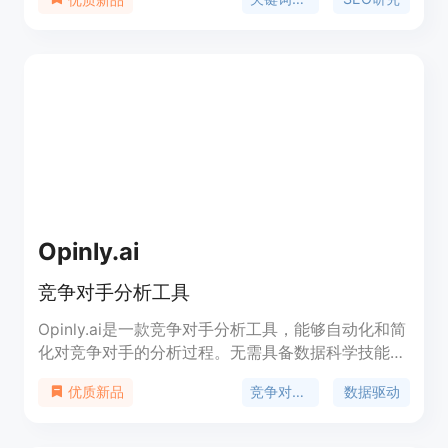
生成大量有用的关键词，并根据数据决策选择要针对
的关键词和创建博客文章大纲。此外，关键词AI还能
生成有深度相关性的问题、话题和博客文章大纲。通
过关键词AI，你能够建立起在你的领域内的权威性，
吸引更多的有针对性的流量。
Opinly.ai
竞争对手分析工具
Opinly.ai是一款竞争对手分析工具，能够自动化和简
化对竞争对手的分析过程。无需具备数据科学技能，
用户可以跟踪实时定价变化、分析功能发展，并获取
竞争对手分析
数据驱动
优质新品
深入的商业洞察。