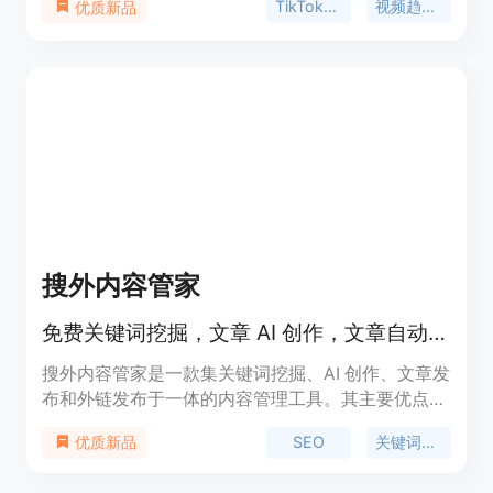
TikTok分析
视频趋势追踪
优质新品
还能分析YouTube Shorts和Reels。其重要性在于为
营销活动提供AI驱动的数据支持，帮助用户做出更明
智的决策。产品主要优点包括实时追踪、发现异常值
和模式、提供AI写作支持、支持多种集成等。目前可
免费开始追踪。
搜外内容管家
免费关键词挖掘，文章 AI 创作，文章自动发布，免费发布 1000 个外链。
搜外内容管家是一款集关键词挖掘、AI 创作、文章发
布和外链发布于一体的内容管理工具。其主要优点在
于自动化流程，帮助用户轻松实现关键词挖掘、文章
SEO
关键词挖掘
优质新品
创作和发布。产品背景信息为提高网站内容质量和
SEO 效果。价格免费。