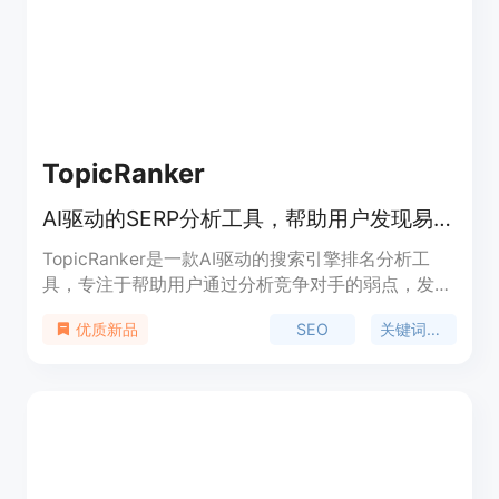
势，克隆成功频道的风格和策略，在短时间内生成大
量有数据支撑的内容等。该平台提供免费试用，无需
信用卡，适合各类YouTube创作者，无论是无脸频道
还是个人生活类博主。
TopicRanker
AI驱动的SERP分析工具，帮助用户发现易于排名的关键词。
TopicRanker是一款AI驱动的搜索引擎排名分析工
具，专注于帮助用户通过分析竞争对手的弱点，发现
在搜索引擎结果页面(SERP)中易于排名的关键词。它
SEO
关键词研究
优质新品
通过提供详尽的分析报告，AI生成的标题建议，内容
大纲，博客文章，以及增强型元描述，帮助用户优化
内容创作，提高SEO效果。产品背景信息包括它是由
CriminallyProlific.com开发的，并且已经帮助多个企
业在谷歌上排名第一。价格方面，TopicRanker提供
三种不同的订阅计划，满足不同用户的需求。