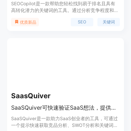
SEOCopilot是一款帮助您轻松找到易于排名且具有
高转化潜力的关键词的工具。通过分析竞争程度和预
估转化率，SEOCopilot能够推荐适合您网站的关键
SEO
关键词
优质新品
词，帮助您提高排名和转化率。此外，SEOCopilot
还提供关键词的搜索量、竞争程度和推广价格等数
据，助您制定有效的关键词策略。您可以根据不同的
场景和目标，生产有利于排名和转化的内容。
SaasQuiver
SaaSQuiver可快速验证SaaS想法，提供竞品分析、SWOT和关键词研究
SaaSQuiver是一款助力SaaS创业者的工具，可通过
一个提示快速获取竞品分析、SWOT分析和关键词研