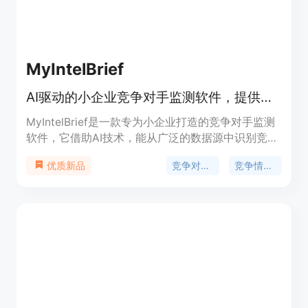
MyIntelBrief
AI驱动的小企业竞争对手监测软件，提供每日情报简报和免费7天试用。
MyIntelBrief是一款专为小企业打造的竞争对手监测
软件，它借助AI技术，能从广泛的数据源中识别竞争
对手，并提供有关他们的及时新闻。该软件不仅可以
竞争对手监测软件
竞争情报软件
优质新品
监测竞争对手的网站变化、定价更新、招聘信息、新
闻报道和社交信号，还能对企业自身的网站进行SEO
审计，提供优化建议。此外，它还能对企业的商业计
划进行分析，给出关键见解和评价。产品的主要优点
包括自动化监测、每日精准情报简报、银行级安全加
密、多订阅层级选择等。价格方面，有7天免费试
用，计划从79.99美元/月起，目前还有限时50%的终
身折扣优惠。其定位是为各类规模的企业和专业顾
问、经销商提供企业级的竞争情报服务。