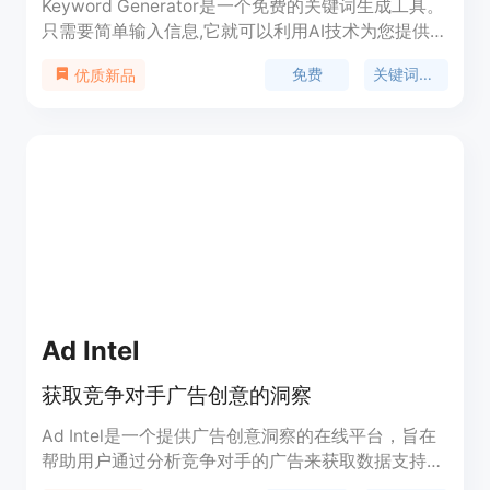
Keyword Generator是一个免费的关键词生成工具。
只需要简单输入信息,它就可以利用AI技术为您提供相
关的关键词建议。它可以生成确切匹配词、短语匹配
免费
关键词生成
优质新品
词以及广泛匹配词,方便您进行谷歌广告词的选择。
该工具简单实用,使用免费,可以帮助营销人员和广告
投放者快速找到高质量的关键词,以便更好地进行网
络营销。
Ad Intel
获取竞争对手广告创意的洞察
Ad Intel是一个提供广告创意洞察的在线平台，旨在
帮助用户通过分析竞争对手的广告来获取数据支持的
行动建议。它通过自动化的方式识别、跟踪和分析竞