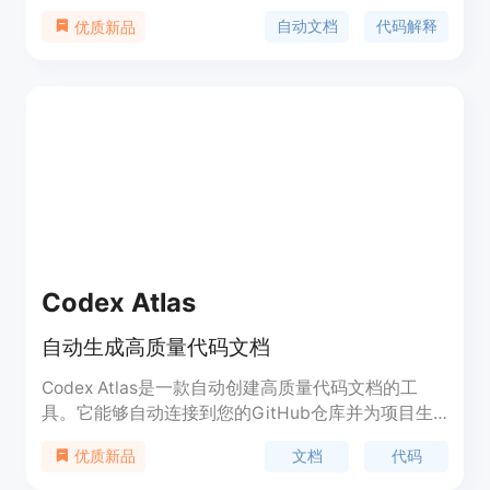
可以将代码转换为简单易懂的解释，同时支持自定
自动文档
代码解释
优质新品
义。此外，Stenography还整合了Stack Overflow
建议和相关文档，无需Google即可获取解决方案。
它支持各种扩展，保护用户隐私，每月提供250次免
费调用。
Codex Atlas
自动生成高质量代码文档
Codex Atlas是一款自动创建高质量代码文档的工
具。它能够自动连接到您的GitHub仓库并为项目生
成文档。当您向仓库推送新代码时，它会自动更新文
文档
代码
优质新品
档。Codex Atlas支持各种主要框架和语言，使用起
来非常方便快捷。欢迎购买并享受8月底的早期访问