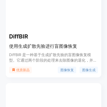
DiffBIR
使用生成扩散先验进行盲图像恢复
DiffBIR 是一种基于生成扩散先验的盲图像恢复模
型。它通过两个阶段的处理来去除图像的退化，并细
化图像的细节。DiffBIR 的优势在于提供高质量的图
图像恢复
图像生成
优质新品
像恢复结果，并且具有灵活的参数设置，可以在保真
度和质量之间进行权衡。该模型的使用是免费的。