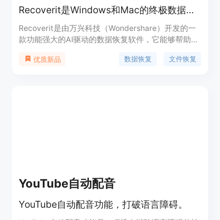
Recoverit是Windows和Mac的终极数据恢复软件，支持多种设备数据恢复。
Recoverit是由万兴科技（Wondershare）开发的一
款功能强大的AI驱动的数据恢复软件，它能够帮助用
户从硬盘、SD卡、USB驱动器、崩溃的PC和Mac设
数据恢复
文件恢复
优质新品
备中恢复删除的文件、照片、视频和文档等。其重要
性在于为用户提供了在数据丢失情况下恢复数据的可
靠手段，避免因数据丢失带来的损失。该软件具有操
作简单、恢复成功率高、支持多种文件类型和存储设
备等优点。价格方面提供免费下载版本，也有付费的
高级版本可供选择，适用于个人用户、企业用户等有
数据恢复需求的人群。
YouTube自动配音
YouTube自动配音功能，打破语言障碍。