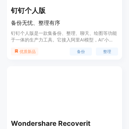
钉钉个人版
备份无忧、整理有序
钉钉个人版是一款集备份、整理、聊天、绘图等功能
于一体的生产力工具。它接入阿里AI模型，AI“小
二”可以帮助用户打工，随时提供灵感和绘图功能。
备份
整理
优质新品
用户可以使用钉钉斜杠+ 空间进行备份和整理文件，
保持工作有序。此外，它还提供清晰流畅的视频会议
功能，方便用户进行会议沟通。
Wondershare Recoverit