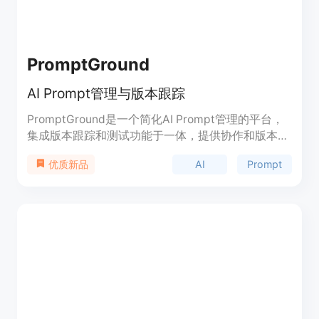
PromptGround
AI Prompt管理与版本跟踪
PromptGround是一个简化AI Prompt管理的平台，
集成版本跟踪和测试功能于一体，提供协作和版本控
制，让AI Prompt的管理更加简单高效。平台提供结
AI
Prompt
优质新品
构化的项目管理工具，可自定义Prompt变量，无缝
集成到现有项目中。通过详细的分析和洞察，帮助用
户了解Prompt的性能和用户参与度，以便不断改
进。平台适用于开发人员、Prompt工程师和团队，
旨在简化Prompt管理流程。