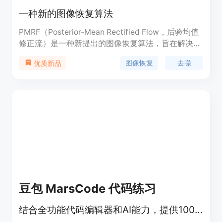
一种新的图像恢复算法
PMRF（Posterior-Mean Rectified Flow，后验均值
修正流）是一种新提出的图像恢复算法，旨在解决图
像恢复任务中的失真-感知质量权衡问题。它通过结
图像恢复
去噪
优质新品
合后验均值和修正流的方式，提出了一种新颖的图像
恢复框架，能够在降低图像失真同时保证图像的感知
质量。
豆包 MarsCode 代码练习
结合全功能代码编辑器和AI能力，提供100+大厂真题，助力高效掌握算法知识。