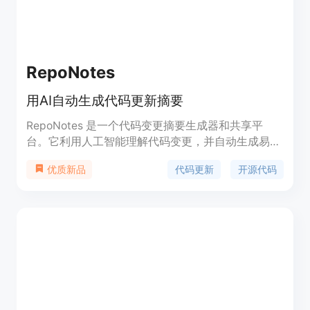
RepoNotes
用AI自动生成代码更新摘要
RepoNotes 是一个代码变更摘要生成器和共享平
台。它利用人工智能理解代码变更，并自动生成易于
理解的摘要，而无需提交信息。用户可以选择开放源
代码更新
开源代码
优质新品
代码库，也可以连接私有源代码库。然后，
RepoNotes 会分析代码变更，生成更新摘要，并通
过 Slack 帖子发送给用户，帮助开发人员更快地理解
代码变更。