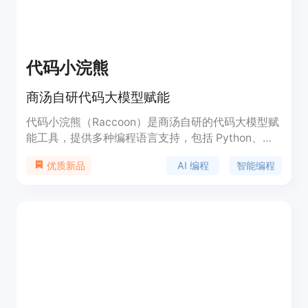
代码小浣熊
商汤自研代码大模型赋能
代码小浣熊（Raccoon）是商汤自研的代码大模型赋
能工具，提供多种编程语言支持，包括 Python、
C#、C/C++、Java、Go、JavaScript 等。它以 IDE
AI 编程
智能编程
优质新品
插件的形式为用户提供智能编程服务，帮助用户在日
常编程中随时随地开启 AI 编程。代码小浣熊能够快
速定位代码中的问题，提供自动补全、代码纠错、语
法优化等功能，大大提升编程效率。