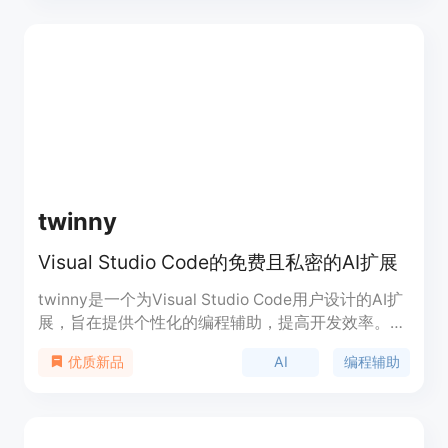
优惠。
twinny
Visual Studio Code的免费且私密的AI扩展
twinny是一个为Visual Studio Code用户设计的AI扩
展，旨在提供个性化的编程辅助，提高开发效率。它
通过集成先进的AI技术，帮助开发者在编码过程中快
AI
编程辅助
优质新品
速解决问题，优化代码，并提供智能提示。twinny的
背景是响应开发者对于更加智能和自动化编程工具的
需求，它通过简化开发流程，减少重复劳动，从而让
开发者能够专注于更有创造性的工作。