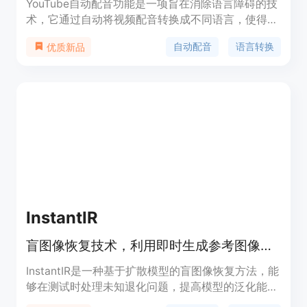
YouTube自动配音功能是一项旨在消除语言障碍的技
术，它通过自动将视频配音转换成不同语言，使得全
球用户能够无障碍地享受来自世界各地的内容。这项
自动配音
语言转换
优质新品
技术特别适用于教育、信息分享以及文化交流等领
域，它不仅提高了视频的可访问性，还促进了全球创
作者和观众之间的互动。YouTube自动配音目前对
YouTube合作伙伴计划中的数十万频道开放，并计划
很快扩展到其他类型的内容。
InstantIR
盲图像恢复技术，利用即时生成参考图像恢复破损图像
InstantIR是一种基于扩散模型的盲图像恢复方法，能
够在测试时处理未知退化问题，提高模型的泛化能
力。该技术通过动态调整生成条件，在推理过程中生