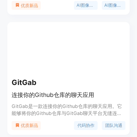
AI可以提供卓越的图像放大、图像增强和修复老照片
AI图像增强
AI图像恢复
优质新品
的能力。让您的图像更清晰！
GitGab
连接你的Github仓库的聊天应用
GitGab是一款连接你的Github仓库的聊天应用。它
能够将你的Github仓库与GitGab聊天平台无缝连
接，让你能够方便地与团队成员进行沟通、讨论和合
代码协作
团队沟通
优质新品
作。GitGab支持实时聊天、消息通知、代码分享和
版本控制等功能。无论是在开发过程中需要和团队成