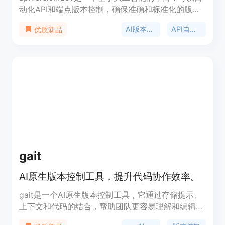
动化API和端点版本控制，确保准确和标准化的版本
号。它提供全面的版本历史记录、语义版本控制、日
AI版本管理
API自动化
优质新品
历版本控制、增量版本控制等功能。同时，它还支持
开发者反馈、沟通、更新监控、增强客户信心和提高
开发效率。不同的定价计划适用于不同阶段的创业公
司和企业。
gait
AI原生版本控制工具，提升代码协作效率。
gait是一个AI原生版本控制工具，它通过存储提示、
上下文和代码的结合，帮助团队更容易理解和编辑AI
生成的代码。gait自动保存AI代码生成对话，并通过