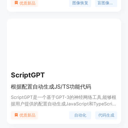
图像恢复
盲图像恢复
优质新品
成参考图像，从而提供稳健的生成条件。InstantIR的
主要优点包括：能够恢复极端退化的图像细节，提供
逼真的纹理，并且通过文本描述调节生成参考，实现
创造性的图像恢复。该技术由北京大学、InstantX团
队和香港中文大学的研究人员共同开发，得到了
HuggingFace和fal.ai的赞助支持。
ScriptGPT
根据配置自动生成JS/TS功能代码
ScriptGPT是一个基于GPT-3的神经网络工具,能够根
据用户提供的配置自动生成JavaScript和TypeScript
的功能代码。它利用自然语言处理技术,只需要用户
自动化
代码生成
优质新品
提供简单的代码功能描述,就可以生成对应的代码实
现。该工具可以极大地提高开发效率,用户只需关注