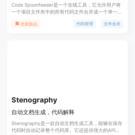
Code Spoonfeeder是一个在线工具，它允许用户将
一个项目文件夹中的所有代码文件合并成一个单一的
文本文件，方便代码的查看和管理。这个工具对于需
代码管理
文件合并
优质新品
要快速浏览整个项目代码或者进行代码备份的用户来
说非常有用。它强调了处理的安全性和隐私性，承诺
在处理完毕后立即删除所有文件。产品背景信息显
示，这是一个开源项目，用户可以在GitHub上查看
和贡献代码。
Stenography
自动文档生成，代码解释
Stenography是一款自动文档生成工具，能够在保存
代码时自动记录整个代码库。它还提供强大的API，