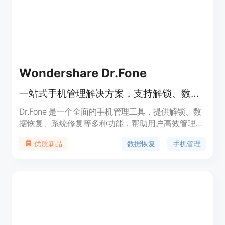
Wondershare Dr.Fone
一站式手机管理解决方案，支持解锁、数据恢复、系统修复等功能。
Dr.Fone 是一个全面的手机管理工具，提供解锁、数
据恢复、系统修复等多种功能，帮助用户高效管理手
机数据，保护隐私安全。它符合 GDPR 规定，并采用
数据恢复
手机管理
优质新品
AES-256 加密技术，确保用户数据安全。该产品定
位于家庭用户及中小型企业，提供强大的手机管理功
能，解决各种手机问题。价格根据功能模块不同而
异，用户可选择付费或免费试用。该产品背景深厚，
已获得多项奖项和业界认可。