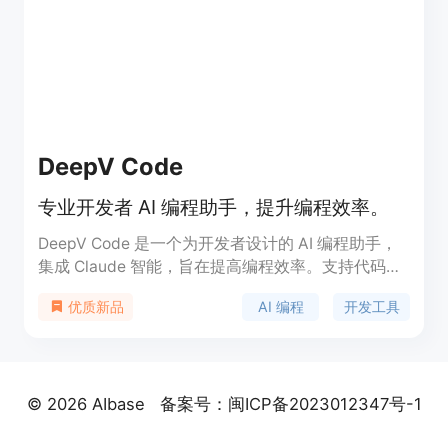
DeepV Code
专业开发者 AI 编程助手，提升编程效率。
DeepV Code 是一个为开发者设计的 AI 编程助手，
集成 Claude 智能，旨在提高编程效率。支持代码分
析、版本回滚和多设备同步，适合各种规模的开发项
AI 编程
开发工具
优质新品
目。基础版仅需 $9.9，专业版 $599，满足不同用户
的需求。
© 2026 AIbase
备案号：闽ICP备2023012347号-1