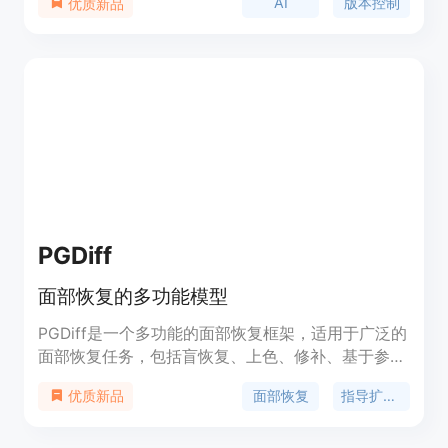
AI
版本控制
优质新品
版本控制与团队共享开发上下文。它支持GitHub
Copilot和Cursor，并且提供了包括AI Blame、
Codegen Analytics和Team Collaboration在内的多
种功能。gait旨在通过AI技术提高开发人员的生产
力，同时确保代码的版权和知识产权得到保护。
PGDiff
面部恢复的多功能模型
PGDiff是一个多功能的面部恢复框架，适用于广泛的
面部恢复任务，包括盲恢复、上色、修补、基于参考
的恢复、旧照片恢复等。它使用指导扩散模型，通过
面部恢复
指导扩散模型
优质新品
部分指导来实现面部恢复。PGDiff的优势在于它的多
功能性和适用性，可以应用于多种面部恢复任务。