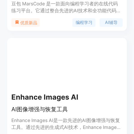
豆包 MarsCode 是一款面向编程学习者的在线代码
练习平台。它通过整合先进的AI技术和全功能代码编
辑器，为用户提供了一个高效、实用的学习环境。该
编程学习
AI辅导
优质新品
平台拥有100+道大厂真题，能够帮助用户精准掌握
编程知识点，提升算法能力，顺利获得心仪的工作机
会。其主要优点在于AI陪练功能，能够随时为用户解
答编程疑惑，提供详细的解题思路和方法。此外，原
生IDE体验让用户能够更加得心应手地进行代码练
习。产品由北京引力弹弓科技有限公司开发，定位为
编程学习领域的辅助工具，价格策略暂未明确，但提
供了免费试用的机会。
Enhance Images AI
AI图像增强与恢复工具
Enhance Images AI是一款先进的AI图像增强与恢复
工具。通过先进的生成式AI技术，Enhance Images