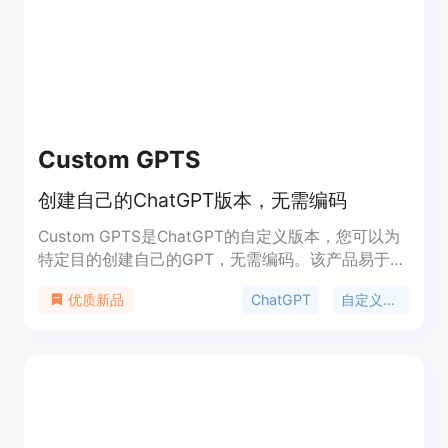
理账户、预算等。产品背景可能是为了解决AI软件工
程中信息管理和协作的难题。关于价格，页面未明确
提及，可能有免费试用或付费模式。产品定位是为AI
软件工程团队提供全面的工作管理和控制解决方案。
Custom GPTS
创建自己的ChatGPT版本，无需编码
Custom GPTS是ChatGPT的自定义版本，您可以为
特定目的创建自己的GPT，无需编码。该产品易于使
用，适合所有技能水平，可以用于娱乐等各种用途。
ChatGPT
自定义版本
优质新品
Custom GPTS是免费的，可以通过访问ChatGPT网
站来使用。