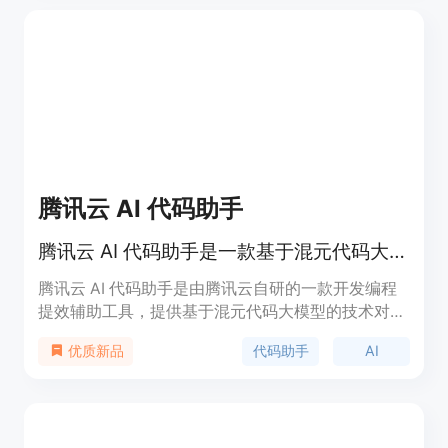
代码功能和业务逻辑,重复的代码编写工作就可以交
给ScriptGPT来完成。主要优势有:1. 提高代码开发速
度;2. 减少重复劳动;3. 自动添加测试用例;4. 自动安装
所需代码库;5. 生成的代码可直接使用。该产品以命
令行和API两种形式提供服务,开发者可以选择合适的
方式集成到自己的开发流程中。
腾讯云 AI 代码助手
腾讯云 AI 代码助手是一款基于混元代码大模型的开发编程提效辅助工具，提供自动补全、代码生成、技术对话等功能。
腾讯云 AI 代码助手是由腾讯云自研的一款开发编程
提效辅助工具，提供基于混元代码大模型的技术对
话、代码补全、代码诊断和优化等能力，帮助开发者
代码助手
AI
优质新品
生成优质代码、解决技术难题，提升编码效率。