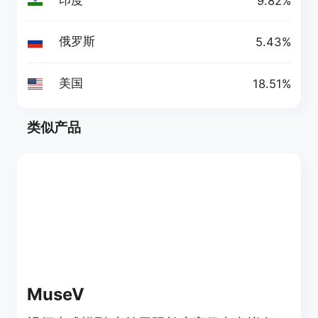
9.82%
俄罗斯
5.43%
美国
18.51%
类似产品
MuseV