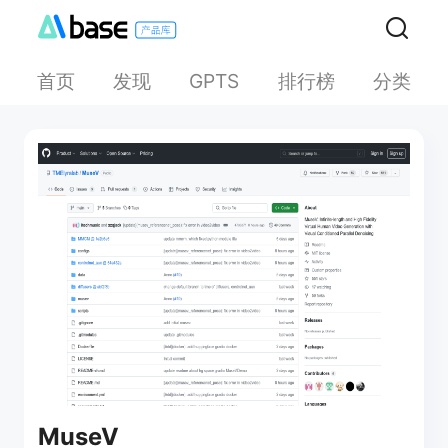
首页
发现
排行榜
分类
GPTS
MuseV