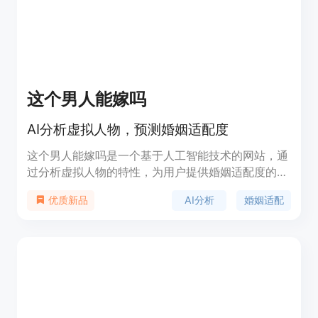
这个男人能嫁吗
AI分析虚拟人物，预测婚姻适配度
这个男人能嫁吗是一个基于人工智能技术的网站，通
过分析虚拟人物的特性，为用户提供婚姻适配度的预
测。它利用先进的算法和大数据分析，为用户提供娱
AI分析
婚姻适配
优质新品
乐性的参考。产品以轻松诙谐的方式呈现，适合寻求
娱乐和轻松互动的用户。