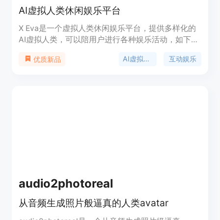
AI虚拟人类休闲娱乐平台
X Eva是一个虚拟人类休闲娱乐平台，提供多样化的
AI虚拟人类，可以陪用户进行各种娱乐活动，如下
棋、聊天、蹦迪等。平台支持用户抽盲盒获得或定制
AI虚拟人类
互动娱乐
优质新品
AI虚拟人类，满足个性化需求。
audio2photoreal
从音频生成照片般逼真的人类avatar