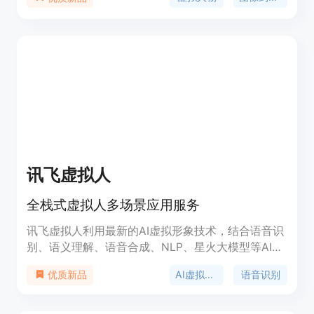
建块，与MuseV和MuseTalk一起，旨在推动社区向
生成具有全身运动和交互能力的虚拟人物的愿景迈
进。MusePose基于扩散模型和姿势引导，能够生成
参考图像中人物的舞蹈视频，并且结果质量超越了当
前几乎所有同一主题的开源模型。
讯飞虚拟人
全栈式虚拟人多场景应用服务
讯飞虚拟人利用最新的AI虚拟形象技术，结合语音识
别、语义理解、语音合成、NLP、星火大模型等AI核
心技术，提供虚拟人形象资产构建、AI驱动、多模态
AI虚拟形象
语音识别
优质新品
交互的多场景虚拟人产品服务。一站式虚拟人音视频
内容生产，AIGC助力创作灵活高效；在虚拟'AI演播
室'中输入文本或录音，一键完成音、视频作品的输