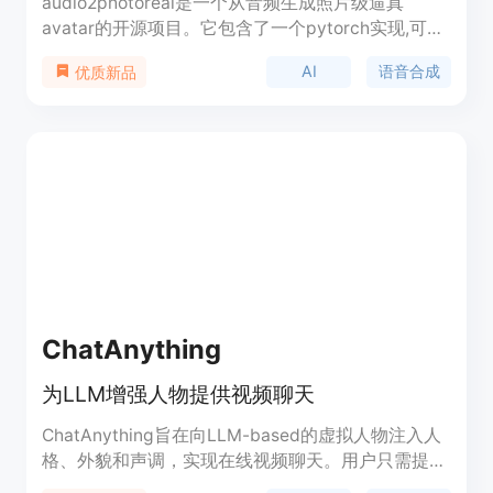
audio2photoreal是一个从音频生成照片级逼真
avatar的开源项目。它包含了一个pytorch实现,可以
从音频中合成交谈中的人类形象。该项目提供了训练
AI
语音合成
优质新品
代码、测试代码、预训练的运动模型以及数据集访
问。它的模型包括人脸扩散模型、人体扩散模型、人
体VQ VAE模型和人体引导变换器模型。该项目让研
究人员和开发者能够训练自己的模型,并基于语音合
成高质量的逼真avatar。
ChatAnything
为LLM增强人物提供视频聊天
ChatAnything旨在向LLM-based的虚拟人物注入人
格、外貌和声调，实现在线视频聊天。用户只需提供
文本描述，即可产生拥有具体外貌、个性和说话方式