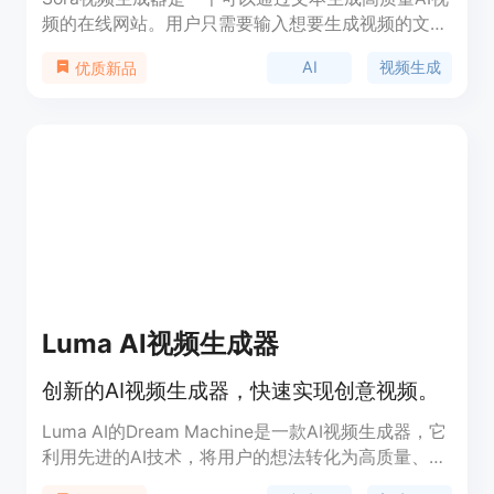
频的在线网站。用户只需要输入想要生成视频的文本
描述,它就可以使用OpenAI的Sora AI模型,转换成逼
AI
视频生成
优质新品
真的视频。网站还提供了丰富的视频样例,详细的使
用指南和定价方案等。
Luma AI视频生成器
创新的AI视频生成器，快速实现创意视频。
Luma AI的Dream Machine是一款AI视频生成器，它
利用先进的AI技术，将用户的想法转化为高质量、逼
真的视频。它支持从文字描述或图片开始生成视频，