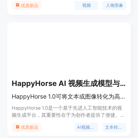
和用户体验，比其他竞争产品更出色。Spiritme帮助
视频
人物形象
优质新品
您以AI人物形象与客户进行互动，使您能够更便捷地
创建个人化视频内容，节省时间并提高效率。它是数
字明星或博主的完美助手，能够为他们的在线形象提
供更多内容，并解决人类因素所带来的问题。它还可
用于提升沟通效果，吸引观众的注意力，并用于个性
化视频广告、邮件列表和聊天机器人等场景。
Spiritme的优势在于简单、透明的定价，您始终清楚
自己要支付的费用。它可以在任何时间、任何场合为
您快速、廉价地生成视频内容。
HappyHorse AI 视频生成模型与创作平台
HappyHorse 1.0可将文本或图像转化为高清AI视频，有免费额度，免信用卡试用。
HappyHorse 1.0是一个基于先进人工智能技术的视
频生成平台，其重要性在于为创作者提供了便捷、高
效的视频创作途径。该平台的主要优点包括：支持文
AI视频生成
文本转视频
优质新品
本和图像转视频，输出高清视频，具备商业使用许
可，提供免费额度，无需信用卡即可试用。产品定位