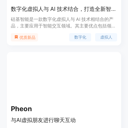
数字化虚拟人与 AI 技术结合，打造全新智能交互体验。
硅基智能是一款数字化虚拟人与 AI 技术相结合的产
品，主要应用于智能交互领域。其主要优点包括领先
的 AI 技术、智能交互体验、商业化场景应用等。
数字化
虚拟人
优质新品
Pheon
与AI虚拟朋友进行聊天互动