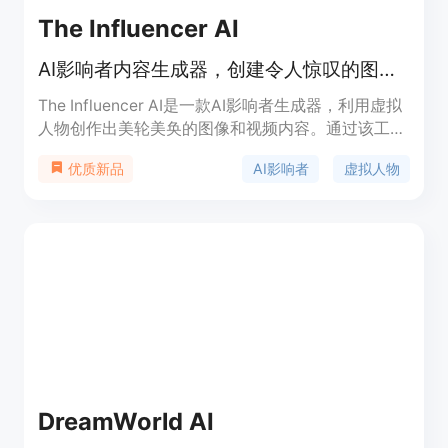
The Influencer AI
AI影响者内容生成器，创建令人惊叹的图像和视频，一致的虚拟人物，节省生产时间。
The Influencer AI是一款AI影响者生成器，利用虚拟
人物创作出美轮美奂的图像和视频内容。通过该工
具，用户可以轻松生成与品牌一致的AI影响者，节省
AI影响者
虚拟人物
优质新品
制作时间和成本，快速测试创意，优化广告效果。
DreamWorld AI