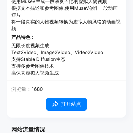
使用MuseV生成一段演奏吉他的虚拟人物视频
根据文本描述和参考图像,使用MuseV创作一段动画
短片
将一段真实的人物视频转换为虚拟人物风格的动画视
频
产品特色：
无限长度视频生成
Text2Video、Image2Video、Video2Video
支持Stable Diffusion生态
支持多参考图像技术
高保真虚拟人视频生成
浏览量：
1680
打开站点
网站流量情况