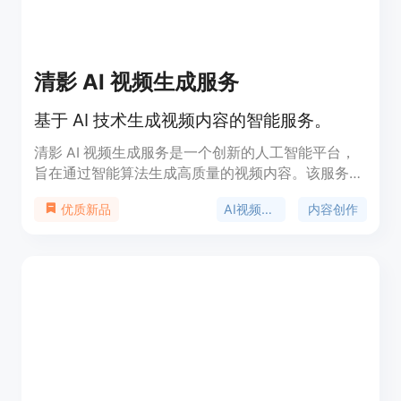
的视频制作解决方案。目前，该产品提供免费试用，
具体价格需要在网站上查询。
清影 AI 视频生成服务
基于 AI 技术生成视频内容的智能服务。
清影 AI 视频生成服务是一个创新的人工智能平台，
旨在通过智能算法生成高质量的视频内容。该服务适
合各种行业用户，能够快速便捷地生成富有创意的视
AI视频生成
内容创作
优质新品
觉内容。无论是商业广告、教育课程还是娱乐视频，
清影 AI 都能提供优质的解决方案。该产品依托于先
进的 GLM 大模型，确保生成内容的准确性与丰富
性，同时满足用户个性化需求。提供免费试用，鼓励
用户探索 AI 视频创作的无限可能。