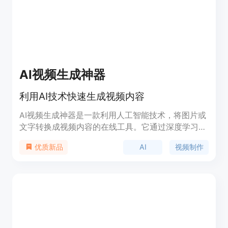
AI视频生成神器
利用AI技术快速生成视频内容
AI视频生成神器是一款利用人工智能技术，将图片或
文字转换成视频内容的在线工具。它通过深度学习算
法，能够理解图片和文字的含义，自动生成具有吸引
AI
视频制作
优质新品
力的视频内容。这种技术的应用，极大地降低了视频
制作的成本和门槛，使得普通用户也能轻松制作出专
业级别的视频。产品背景信息显示，随着社交媒体和
视频平台的兴起，用户对视频内容的需求日益增长，
而传统的视频制作方式成本高、耗时长，难以满足快
速变化的市场需求。AI视频生成神器的出现，正好填
补了这一市场空白，为用户提供了一种快速、低成本