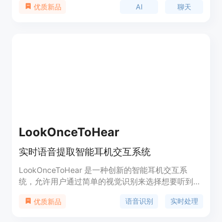
AI
聊天
优质新品
的媒体体验。Ogt.ai能够分析内容、提问问题并实时
获取洞见，使媒体交互更加有趣和信息丰富。它还可
以与PDF、文本、JSON、CSV、DOCX和PPTX等基
于文本的文档进行对话，提取关键信息或像与专家交
谈一样讨论内容。Ogt.ai能够识别各种媒体的细微差
别，并根据视频情绪、文档上下文或关键音频点调整
回答，提升媒体交互体验。
LookOnceToHear
实时语音提取智能耳机交互系统
LookOnceToHear 是一种创新的智能耳机交互系
统，允许用户通过简单的视觉识别来选择想要听到的
目标说话者。这项技术在 CHI 2024 上获得了最佳论
语音识别
实时处理
优质新品
文荣誉提名。它通过合成音频混合、头相关传输函数
(HRTFs)和双耳房间脉冲响应(BRIRs)来实现实时语音