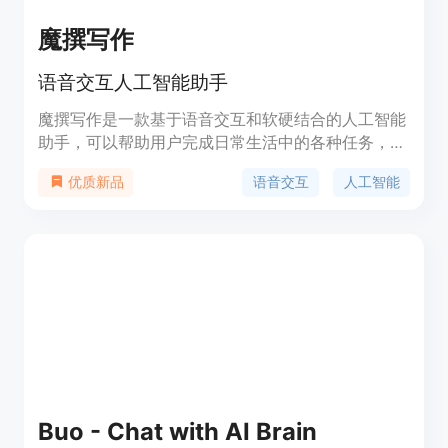
魔撰写作
语音交互人工智能助手
魔撰写作是一款基于语音交互和软硬结合的人工智能
助手，可以帮助用户完成日常生活中的各种任务，包
括语音助手、智能家居控制、语音翻译、语音记事本
语音交互
人工智能
优质新品
等功能。小问智能的优势在于准确率高、响应速度
快、支持多语言、可定制化等特点。定价方面，提供
免费版和付费版两种选择，付费版功能更加丰富，价
格合理。小问智能的定位是成为用户日常生活中的智
能助手。
Buo - Chat with AI Brain