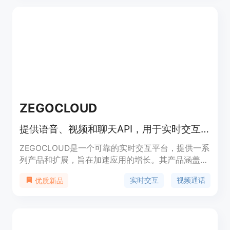
提取，为用户提供了一种新颖的交互方式。
ZEGOCLOUD
提供语音、视频和聊天API，用于实时交互，加速应用增长。
ZEGOCLOUD是一个可靠的实时交互平台，提供一系
列产品和扩展，旨在加速应用的增长。其产品涵盖视
频通话、语音通话、直播、应用内聊天、云录制、AI
实时交互
视频通话
优质新品
特效等多个领域。主要优点包括高度的灵活性和可定
制性，无论是使用SDK进行深度定制，还是使用
UIKits快速开发，都能满足不同开发者的需求。价格
采用灵活的按需计费模式，用户可以根据自己的使用