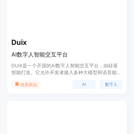
Duix
AI数字人智能交互平台
DUIX是一个开源的AI数字人智能交互平台，由硅基
智能打造。它允许开发者接入多种大模型和语音能
力，实现数字人实时交互，并支持在Android和iOS
AI
数字人
优质新品
多终端一键部署。DUIX适用于多种场景，包括地
铁、银行、政务等，具有低成本快速部署、小网络依
赖和功能多样化的特点。