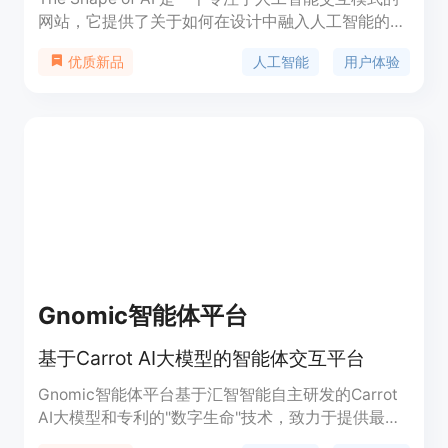
网站，它提供了关于如何在设计中融入人工智能的深
入见解。该网站强调了用户体验的重要性，并探讨了
人工智能
用户体验
优质新品
在AI驱动的世界中，如何通过设计来优化人机交互。
它包含了丰富的资源和工具，帮助设计师和开发者理
解AI的新兴模式，以及如何利用这些模式来提升他们
的产品和服务。
Gnomic智能体平台
基于Carrot AI大模型的智能体交互平台
Gnomic智能体平台基于汇智智能自主研发的Carrot
AI大模型和专利的"数字生命"技术，致力于提供最先
进的人工智能交互体验。面向企业、协会、组织等各