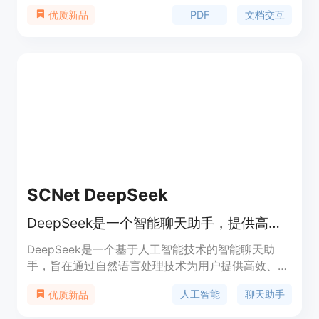
了多种功能，包括AI驱动的PDF摘要、动态问答、多
PDF
文档交互
优质新品
PDF查询和智能文档交互。PDF Talk利用先进的人工
智能技术，帮助用户快速从文档中提取关键信息。无
论您是学术界、专业人士还是休闲读者，我们的应用
程序都可以以对话的方式帮助您从文档中获取有价值
的见解。加入我们，一起重新定义与书面知识互动的
界限。
SCNet DeepSeek
DeepSeek是一个智能聊天助手，提供高效的人工智能对话服务。
DeepSeek是一个基于人工智能技术的智能聊天助
手，旨在通过自然语言处理技术为用户提供高效、智
能的对话体验。它能够理解用户的问题并提供准确的
人工智能
聊天助手
优质新品
回答，适用于多种场景，包括日常对话、信息查询和
问题解答。DeepSeek的核心优势在于其强大的语言