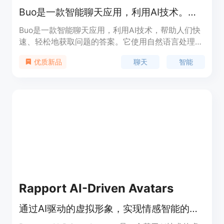
Buo是一款智能聊天应用，利用AI技术。与未来聊天！
Buo是一款智能聊天应用，利用AI技术，帮助人们快
速、轻松地获取问题的答案。它使用自然语言处理和
机器学习来理解用户的查询并提供准确及时的回答。
聊天
智能
优质新品
Buo设计用户友好，直观易用，能够帮助用户快速高
效地找到所需信息。它是企业和个人的强大工具，提
供了一种高效获取问题答案的方式。Buo可以帮助您
进行语言翻译、作业辅助、研究、考试准备、语言学
习、学习辅助和写作辅助等。现在就与Buo一起体验
人工智能聊天的未来吧！
Rapport AI-Driven Avatars
通过AI驱动的虚拟形象，实现情感智能的实时交互体验。