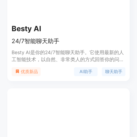
Besty AI
24/7智能聊天助手
Besty AI是你的24/7智能聊天助手。它使用最新的人
工智能技术，以自然、非常类人的方式回答你的问
题。无论你需要旅行、烹饪、科技、工作方面的建
AI助手
聊天助手
优质新品
议，还是只是想和一个AI最好的朋友聊天谈心，
Besty总是在你身边。