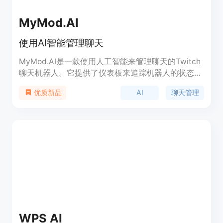
MyMod.AI
使用AI智能管理聊天
MyMod.AI是一款使用人工智能来管理聊天的Twitch
聊天机器人。它提供了仪表板来追踪机器人的状态、
使用情况、聊天统计和最近的封禁记录。通过自然语
AI
聊天管理
优质新品
言的AI命令，可以轻松地控制聊天，并对违规用户进
行超时处理。除了基本的AI命令外，还可以创建自定
义的AI命令，并使用AI生成的回复来使命令更加动态
和自然。同时，还可以保存长达180天的聊天记录和
封禁用户的记录。MyMod.AI提供了免费和付费的套
餐，以满足不同用户的需求。
WPS AI