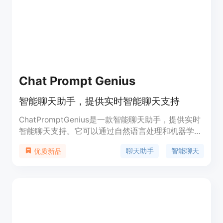
用户可以根据自己的需求选择是否购买。
Chat Prompt Genius
智能聊天助手，提供实时智能聊天支持
ChatPromptGenius是一款智能聊天助手，提供实时
智能聊天支持。它可以通过自然语言处理和机器学习
技术，快速理解用户的问题，并提供准确、及时的答
聊天助手
智能聊天
优质新品
案和建议。ChatPromptGenius具有高度灵活性和可
扩展性，可以应用于各种行业和领域，帮助企业提升
客户服务质量，提高工作效率。ChatPromptGenius
的主要功能包括自动回复、智能问答、实时语音识
别、多语言支持等。无论是电子商务、在线客服、教
育、医疗等领域，ChatPromptGenius都可以为用户
提供更好的聊天体验。