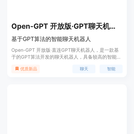
Open-GPT 开放版·GPT聊天机器人
基于GPT算法的智能聊天机器人
Open-GPT 开放版·直连GPT聊天机器人，是一款基
于的GPT算法开发的聊天机器人，具备较高的智能度
和语言理解能力，可以进行智能问答、闲聊、教育咨
聊天
智能
优质新品
询等多种交互，为用户提供更加便利和快捷的服务。
系统聊天记录不会被上传到第三方服务器，用户的隐
私得到了更好的保护。