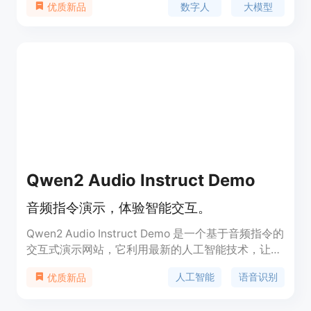
数字人
大模型
优质新品
类型B端用户，提供深度定制化的智能体解决方案。
该平台的Carrot AI大模型能够轻松实现爆款文案、信
息检索、创意绘图等功能，帮助用户告别昂贵的学习
成本，高效提升学习和工作效率。
Qwen2 Audio Instruct Demo
音频指令演示，体验智能交互。
Qwen2 Audio Instruct Demo 是一个基于音频指令的
交互式演示网站，它利用最新的人工智能技术，让用
户通过语音指令与网页进行互动。这种技术不仅增强
人工智能
语音识别
优质新品
了用户体验，还为残障人士提供了更便捷的访问方
式。产品背景信息包括其开发团队和技术支持，价格