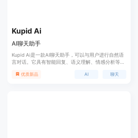
码高亮显示，以及黑暗模式。通过复制ChatGPT AI
生成的回答，您可以轻松保存和分享有价值的信息。
Kupid Ai
AI聊天助手
Kupid Ai是一款AI聊天助手，可以与用户进行自然语
言对话。它具有智能回复、语义理解、情感分析等功
能。Kupid Ai的优势在于能够实现流畅的对话交互，
AI
聊天
优质新品
提供准确的回答和建议。该产品定价灵活，可根据用
户需求选择不同的套餐。Kupid Ai的定位是为用户提
供智能、便捷的聊天解决方案。