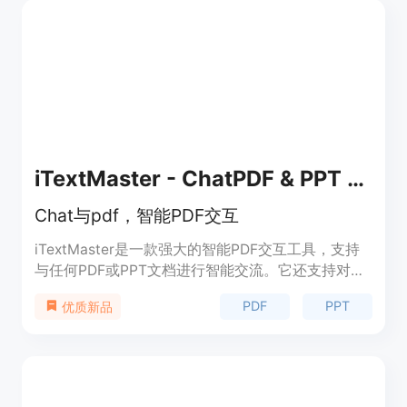
iTextMaster - ChatPDF & PPT AI with ChatGPT
Chat与pdf，智能PDF交互
iTextMaster是一款强大的智能PDF交互工具，支持
与任何PDF或PPT文档进行智能交流。它还支持对网
页进行摘要和提炼。无论您是学生、研究人员、专业
PDF
PPT
优质新品
人士还是处理PDF文档的任何人，iTextMaster都将
为您提供全面而智能的体验。