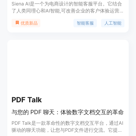
Siena AI是一个为电商设计的智能客服平台。它结合
了人类同理心和AI智能,可改善企业的客户体验运营。
主要功能包括商品知识库、社交媒体互动、短信和
智能客服
人工智能
优质新品
WhatsApp会话、订单跟踪、退货和换货等。可与多
种电商系统集成,大幅提升客服响应速度和解决问题
效率。
PDF Talk
与您的 PDF 聊天：体验数字文档交互的革命
PDF Talk是一款革命性的数字文档交互平台，通过AI
驱动的聊天功能，让您与PDF文件进行交流。它提供