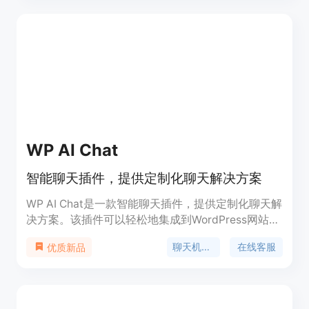
理解和生成能力，能够为用户提供流畅的交互体验。
该产品目前以网站形式提供服务，适合需要快速获取
信息和进行智能对话的用户。
WP AI Chat
智能聊天插件，提供定制化聊天解决方案
WP AI Chat是一款智能聊天插件，提供定制化聊天解
决方案。该插件可以轻松地集成到WordPress网站
中，支持多个网站的管理。用户可以根据自己的需求
聊天机器人
在线客服
优质新品
定制聊天机器人，提高客户服务效率。该插件的定价
分为三个档次，分别为297美元、497美元和997美
元，用户可以根据自己的需求选择不同的档次。同
时，该插件还提供一个月67美元的支持和更新服务，