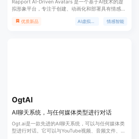
Rapport AI-Driven Avatars 是一个基于AI技术的虚
拟形象平台，专注于创建、动画化和部署具有情感智
能的交互式虚拟角色。该平台支持多语言实时交互，
AI虚拟形象
情感智能
优质新品
适用于各种设备和平台。其核心技术包括实时音频驱
动的面部动画和精准的唇部同步，通过与 Speech
Graphics 的合作，提供卓越的视觉效果。该产品主
要面向教育、企业培训、娱乐和营销等领域，旨在通
过沉浸式体验提升用户参与度和学习效果。平台提供
免费的探索者层级和付费的创作者层级，后者支持更
多高级功能和定制化选项。
OgtAI
AI聊天系统，与任何媒体类型进行对话
Ogt.ai是一款先进的AI聊天系统，可以与任何媒体类
型进行对话。它可以与YouTube视频、音频文件、文
本文档和链接进行交互式对话，提供更加智能、直观