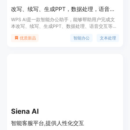
改写、续写、生成PPT，数据处理，语音交互，WPS AI助你智能办公
WPS AI是一款智能办公助手，能够帮助用户完成文
本改写、续写、生成PPT、数据处理、语音交互等多
项功能。WPS AI的优势在于能够快速提高用户的工
智能办公
文本处理
优质新品
作效率，让用户更轻松地完成各种办公任务。WPS
AI的定价分为免费版和付费版，用户可以根据自己的
需求选择不同的版本。WPS AI的定位是智能办公领
域的领先品牌。
Siena AI
智能客服平台,提供人性化交互