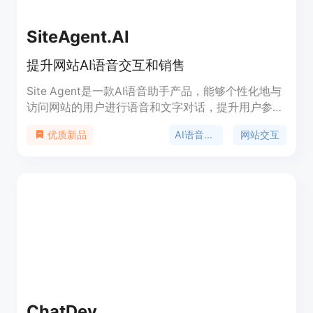
SiteAgent.AI
提升网站AI语音交互和销售
Site Agent是一款AI语音助手产品，能够个性化地与
访问网站的用户进行语音和文字对话，提升用户参与
度并促进销售。它结合了最新的AI技术和类似人类对
AI语音助手
网站交互
优质新品
话的细腻触感，为每个客户互动带来价值。Site
Agent提供个性化的对话和问答功能，帮助客户解决
问题、获取信息和进行购买。它还具备智能推荐和语
义理解功能，能够根据用户需求提供个性化建议。
Site Agent的定价根据企业需求定制，提供免费试用
和付费增值的选择。
ChatDev