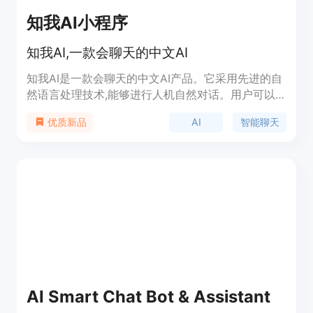
知我AI小程序
知我AI,一款会聊天的中文AI
知我AI是一款会聊天的中文AI产品。它采用先进的自
然语言处理技术,能够进行人机自然对话。用户可以
与知我AI进行日常闲聊、讨论时事热点、获得生活建
AI
智能聊天
优质新品
议等。知我AI还具有一定的情感和个性,会给用户带来
更丰富的交互体验。知我AI具有安全可靠的技术体系,
用户可以放心使用。
AI Smart Chat Bot & Assistant