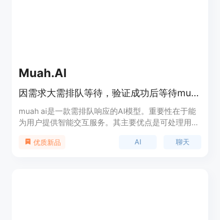
Muah.AI
因需求大需排队等待，验证成功后等待muah ai响应
muah ai是一款需排队响应的AI模型。重要性在于能
为用户提供智能交互服务。其主要优点是可处理用户
的各种问题，背景信息暂未明确，价格未知，定位可
AI
聊天
优质新品
能是面向大众的智能聊天工具。