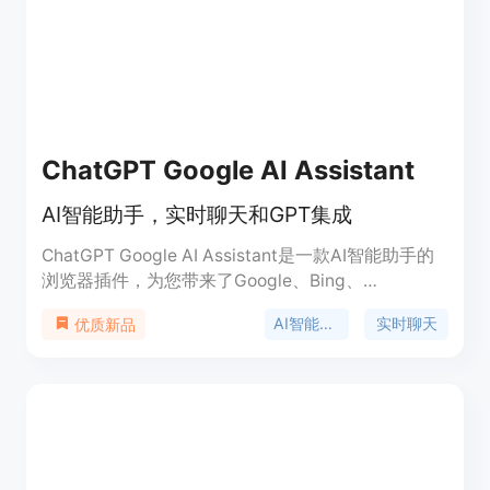
情况计算和估算成本。该平台适用于多种行业，如社
交、教育、远程医疗、电子商务和健身等。
ChatGPT Google AI Assistant
AI智能助手，实时聊天和GPT集成
ChatGPT Google AI Assistant是一款AI智能助手的
浏览器插件，为您带来了Google、Bing、
DuckDuckGo等流行搜索引擎的强大搜索能力，同时
AI智能助手
实时聊天
优质新品
结合了ChatGPT AI的智慧。它通过显示在搜索结果
旁边的ChatGPT AI生成的智能回答，为您提供全面
且富有上下文的信息。您还可以与ChatGPT AI进行
实时对话，进一步深入任何感兴趣的主题。插件还支
持ChatGPT Plus订阅，以及GPT-4的兼容性。您可
以直接从插件的弹出窗口启动ChatGPT对话，提供无
与伦比的便利性。插件还提供了Markdown渲染和代