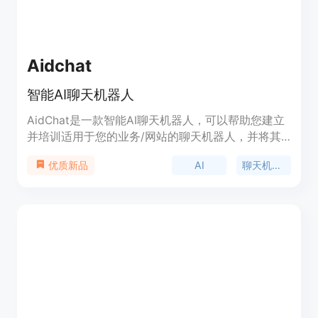
Aidchat
智能AI聊天机器人
AidChat是一款智能AI聊天机器人，可以帮助您建立
并培训适用于您的业务/网站的聊天机器人，并将其
发布给全世界使用。这些聊天机器人可以回答与您的
AI
聊天机器人
优质新品
业务相关的任何问题。通过使用AidChat，您可以转
变客户支持，提高效率，同时为客户提供更好的体
验。