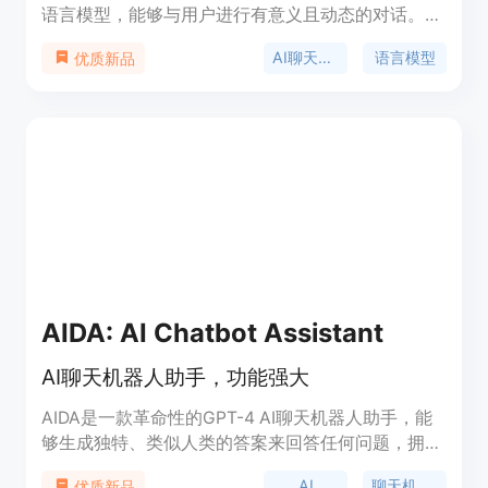
语言模型，能够与用户进行有意义且动态的对话。它
可以理解并回答各种主题和问题，是一个多功能且可
AI聊天机器人
语言模型
优质新品
靠的对话伙伴。
AIDA: AI Chatbot Assistant
AI聊天机器人助手，功能强大
AIDA是一款革命性的GPT-4 AI聊天机器人助手，能
够生成独特、类似人类的答案来回答任何问题，拥有
超过40个经过精细调整的模板。从撰写社交帖子到
AI
聊天机器人
优质新品