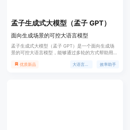
孟子生成式大模型（孟子 GPT）
面向生成场景的可控大语言模型
孟子生成式大模型（孟子 GPT）是一个面向生成场
景的可控大语言模型，能够通过多轮的方式帮助用户
完成特定场景中的多种工作任务。它支持知识问答、
大语言模型
效率助手
优质新品
多语言翻译、通用写作和金融场景任务等功能，具有
更可控、更灵活、更个性、更专业的优势。具体定价
和使用方式请咨询官方网站。