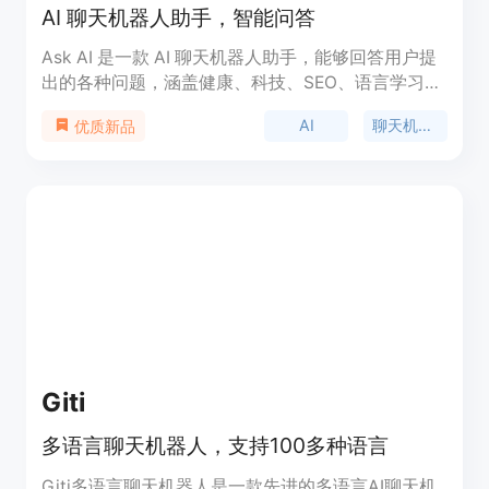
AI 聊天机器人助手，智能问答
Ask AI 是一款 AI 聊天机器人助手，能够回答用户提
出的各种问题，涵盖健康、科技、SEO、语言学习、
食谱、财务、内容管理、旅行、家庭、产品管理、教
AI
聊天机器人
优质新品
育等领域。用户可以通过 Ask AI 快速获取精准详细
的答案，享受无广告的交流体验，与之在 Whatsapp
中交流，以及通过付费会员获得更多高级功能和独家
内容。产品定位为为用户提供方便快捷的 AI 问答服
务。
Giti
多语言聊天机器人，支持100多种语言
Giti多语言聊天机器人是一款先进的多语言AI聊天机