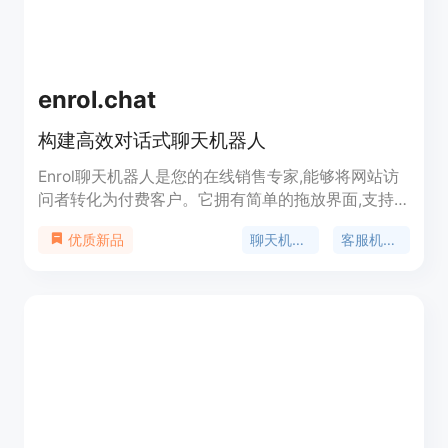
enrol.chat
构建高效对话式聊天机器人
Enrol聊天机器人是您的在线销售专家,能够将网站访
问者转化为付费客户。它拥有简单的拖放界面,支持
通过API与后端系统集成,可以通过网页、Facebook
聊天机器人
客服机器人
优质新品
Messenger以及Telegram进行全方位沟通,实现24小
时不间断的客户服务、销售渠道构建,大大节省人力
成本。