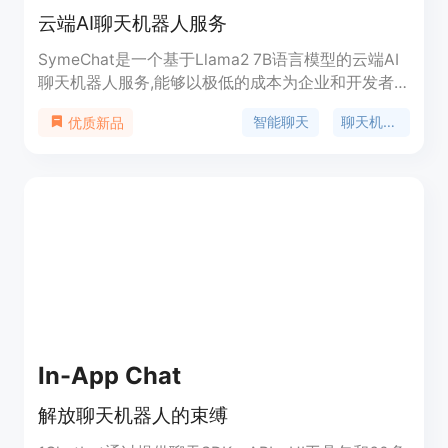
云端AI聊天机器人服务
SymeChat是一个基于Llama2 7B语言模型的云端AI
聊天机器人服务,能够以极低的成本为企业和开发者
提供会话式AI能力,无需自行托管大型语言模型的基础
智能聊天
聊天机器人
优质新品
设施成本。SymeChat利用Llama2 7B强大的自然语
言理解和生成能力,为聊天机器人、虚拟助手等AI应用
提供人类级别的对话技能。通过利用Llama2 7B云服
务,SymeChat消除了客户购买昂贵GPU硬件或者维护
升级神经网络的复杂性。客户只需根据每月使用情况
付费,没有任何前期基础设施成本。我们的目标是通
过经济实惠的选择普及AI访问,即使是小企业和非营利
组织也能够以合理的成本为客户和社区提供有用的虚
拟助手。
In-App Chat
解放聊天机器人的束缚