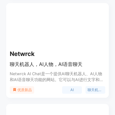
Netwrck
聊天机器人，AI人物，AI语音聊天
Netwrck AI Chat是一个提供AI聊天机器人、AI人物
和AI语音聊天功能的网站。它可以与AI进行文字和语
音交流，具有多种语音和字符生成模式。Netwrck AI
AI
聊天机器人
优质新品
Chat可以用于各种场景，如娱乐、学习、工作等。它
通过AI技术实现了智能对话和语音识别功能，让用户
可以与AI进行有趣和实用的交互。