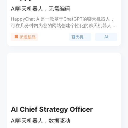
AI聊天机器人，无需编码
HappyChat AI是一款基于ChatGPT的聊天机器人，
可在几分钟内为您的网站创建个性化的聊天机器人，
无需编码。它具有多语言支持、可定制外观和感觉、
聊天机器人
AI
优质新品
24/7即时回答等功能。价格分为免费版和付费版，适
用于个人、小型企业和中大型企业。快来体验吧！
AI Chief Strategy Officer
AI聊天机器人，数据驱动