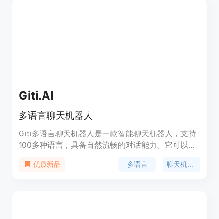
售效率。
Giti.AI
多语言聊天机器人
Giti多语言聊天机器人是一款智能聊天机器人，支持
100多种语言，具备自然流畅的对话能力。它可以理
解您的母语并与您进行智能对话。无论您想聊天、咨
多语言
聊天机器人
优质新品
询问题还是寻求娱乐，Giti都能为您提供准确、有趣
的回答。