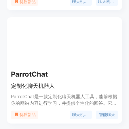
聊天机器人
聊天机器人API
优质新品
机器人可以根据您的数据进行训练，学习并提供最佳
答案。您可以定制聊天机器人的外观以匹配您的品
牌，并在80种语言中提供帮助。
ParrotChat
定制化聊天机器人
ParrotChat是一款定制化聊天机器人工具，能够根据
你的网站内容进行学习，并提供个性化的回答。它可
以用于客户支持、电子商务、员工支持等多种场景。
聊天机器人
智能聊天
优质新品
ParrotChat集成了Shopify、WordPress等主流平
台，使用简单方便。欢迎免费试用！