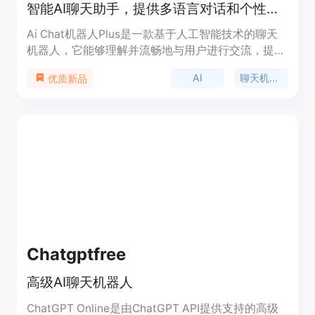
智能AI聊天助手，提供多语言对话和个性化服务。
Ai Chat机器人Plus是一款基于人工智能技术的聊天
机器人，它能够理解并流畅地与用户进行交流，提供
信息查询、日常咨询、技术支持等服务。这款产品通
AI
聊天机器人
优质新品
过模仿人类的对话方式，为用户提供了一个直观、便
捷的交互体验。它主要的优点包括快速响应、高准确
率的语义理解以及个性化的服务体验。Ai Chat机器
人Plus适用于需要快速、智能对话解决方案的个人和
企业用户。
Chatgptfree
高级AI聊天机器人
ChatGPT Online是由ChatGPT API提供支持的高级