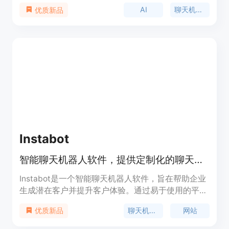
WordPress文档，提供直接、准确的回答，包括功能
AI
聊天机器人
优质新品
介绍、优势、定价和定位等信息。
Instabot
智能聊天机器人软件，提供定制化的聊天机器人服务
Instabot是一个智能聊天机器人软件，旨在帮助企业
生成潜在客户并提升客户体验。通过易于使用的平台
和强大的可定制性，用户可以在几分钟内搭建并部署
聊天机器人
网站
优质新品
自己的聊天机器人。Instabot可以回答常见问题，增
加客户参与度，预约会议，筛选潜在客户等。它还提