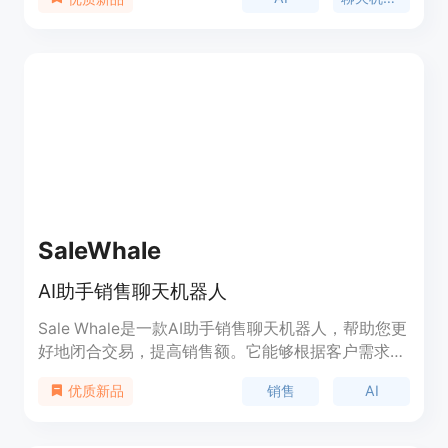
起草电子邮件，从撰写博客文章到产品描述，从寻找
事实到烹饪食谱，从语言翻译到诗歌创作等等。它还
能够根据几个词生成AI图像！AI不仅仅是提高生产力
的技巧，也不仅仅是教育技巧，而是一种适用于一切
的技巧。从节省时间，到享受乐趣，到帮助你在工作
中取得成功，它真的是未来。
SaleWhale
AI助手销售聊天机器人
Sale Whale是一款AI助手销售聊天机器人，帮助您更
好地闭合交易，提高销售额。它能够根据客户需求提
供个性化的销售建议和解决方案，提供实时的销售数
销售
AI
优质新品
据和分析报告，帮助您优化销售流程。定价灵活多
样，可根据用户需求定制。Sale Whale能够自动回复
客户的问题，提供产品信息，推荐相关产品，提高销