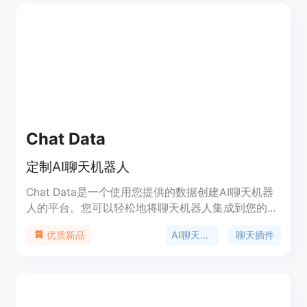
Chat Data
定制AI聊天机器人
Chat Data是一个使用您提供的数据创建AI聊天机器
人的平台。您可以轻松地将聊天机器人集成到您的网
站上，根据您提供的内容回答问题。上传文档或链接
AI聊天机器人
聊天插件
优质新品
到您的网站进行机器人训练。提供专业的医疗聊天模
型。自定义聊天机器人的个性和语言偏好。选择
GPT-3.5 Turbo和GPT-4。支持多语言。与其他人共
享您的聊天机器人。