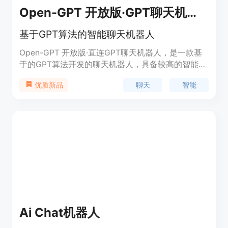
Open-GPT 开放版·GPT聊天机器人
基于GPT算法的智能聊天机器人
Open-GPT 开放版·直连GPT聊天机器人，是一款基
于的GPT算法开发的聊天机器人，具备较高的智能度
和语言理解能力，可以进行智能问答、闲聊、教育咨
聊天
智能
优质新品
询等多种交互，为用户提供更加便利和快捷的服务。
系统聊天记录不会被上传到第三方服务器，用户的隐
私得到了更好的保护。
Ai Chat机器人