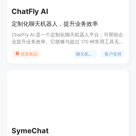
ChatFly AI
定制化聊天机器人，提升业务效率
ChatFly AI 是一个定制化聊天机器人平台，可帮助企
业提升业务效率。它能够与超过 170 种常用工具无缝
集成，实现自动化的客户支持、知识管理和教育等功
聊天机器人
客户支持
优质新品
能。ChatFly AI 具备快速解决问题的能力，有效减少
客户支持工作的时间。此外，ChatFly AI 不仅能作为
一级支持的人工智能助手，还可以为二级和三级支持
提供强大的支持能力。ChatFly AI 的安装和使用非常
简单，只需 57 秒即可完成。我们提供不同的定价方
案，供用户选择。用户可以根据自己的需求和预算选
择适合的套餐。
SymeChat