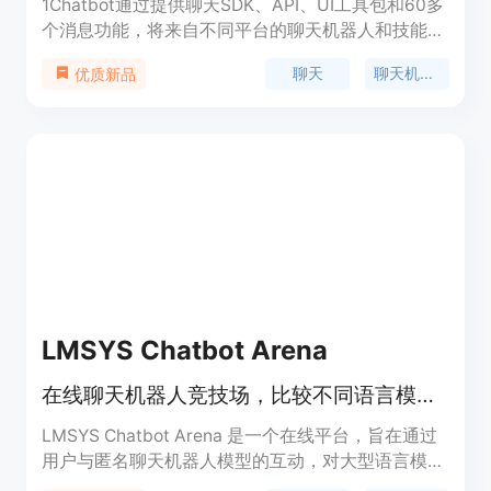
1Chatbot通过提供聊天SDK、API、UI工具包和60多
个消息功能，将来自不同平台的聊天机器人和技能融
合在一个界面中。无需为用户与机器人的交互构建前
聊天
聊天机器人
优质新品
端，也无需局限于使用单个自然语言理解（NLU）
库。1Chatbot能够结合多个NLUs，快速开发，保持
未来的可扩展性。价格从免费开始。
LMSYS Chatbot Arena
在线聊天机器人竞技场，比较不同语言模型的表现。
LMSYS Chatbot Arena 是一个在线平台，旨在通过
用户与匿名聊天机器人模型的互动，对大型语言模型
(Large Language Models, LLMs)进行基准测试。该