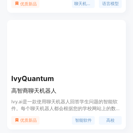
聊天机器人
语言模型
优质新品
平台收集了超过70万次人类投票，计算出LLM的Elo
排行榜，以确定谁是聊天机器人领域的冠军。平台提
供了一个研究预览，具有有限的安全措施，可能生成
不当内容，因此需要用户遵守特定的使用条款。
IvyQuantum
高智商聊天机器人
Ivy.ai是一款使用聊天机器人回答学生问题的智能软
件。每个聊天机器人都会根据您的学校网站上的数百
万个问题和答案进行个性化训练，提供个性化的结
智能软件
高校
优质新品
果。Ivy.ai帮助高校在学生接触人工客服之前解答他
们的问题。