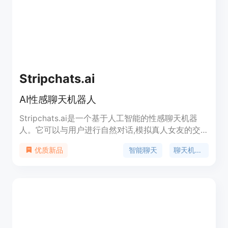
Stripchats.ai
AI性感聊天机器人
Stripchats.ai是一个基于人工智能的性感聊天机器
人。它可以与用户进行自然对话,模拟真人女友的交
流体验。主要功能包括沟通互动、情感交流、个性化
智能聊天
聊天机器人
优质新品
定制等。优势是 RESPONSE 24小时在线,支持文字和
语音交流,大量自定义个性化内容,多样情景和角色扮
演等。适合寻求在线娱乐和交流的用户。