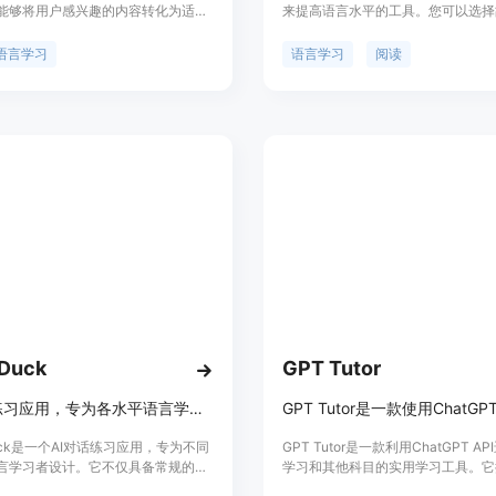
能够将用户感兴趣的内容转化为适合
来提高语言水平的工具。您可以选择
、视觉化的小课程，从而提供个性化
型、语言和分类来生成故事。通过阅
习体验。用户可以根据自己的兴趣选
文字和听故事的音频版本，可以练习
语言学习
语言学习
阅读
料，使得学习过程更加有趣和高效。
巧、学习新词汇和表达方式。通过生
ang AI通过AI技术，让用户在享受内容
事，您可以发现新的词汇和表达方式
提升语言能力，特别适合那些希望通
的词汇量。
兴趣的内容来学习新语言的用户。
lDuck
GPT Tutor
AI对话练习应用，专为各水平语言学习者设计。
Duck是一个AI对话练习应用，专为不同
GPT Tutor是一款利用ChatGPT A
言学习者设计。它不仅具备常规的AI
学习和其他科目的实用学习工具。它
，还提供了专为口语练习场景设计的
于ChatGPT的智能对话功能，帮助