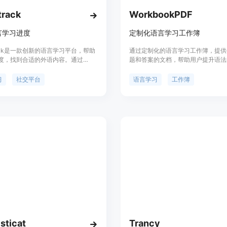
track
WorkbookPDF
言学习进度
定制化语言学习工作簿
track是一款创新的语言学习平台，帮助
通过定制化的语言学习工作簿，提供
度，找到合适的外语内容。通过
题和答案的文档，帮助用户提升语法
track，你可以轻松发现适合你水平的外
力。工作簿根据用户的水平和兴趣定
自动跟踪学习进度，与其他学习者交
插图和文化知识，学习变得有趣而有
习
社交平台
语言学习
工作簿
学习心得。平台提供自定义的学习目
的数据可视化，个性化的公共资料和
。Lingotrack为广大语言学习者提
综合的工具。
sticat
Trancy