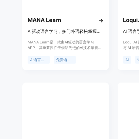
MANA Learn
Loqui
AI驱动语言学习，多门外语轻松掌握，免费且符合CEFR标准
AI 语
MANA Learn是一款由AI驱动的语言学习
Loqui
APP。其重要性在于借助先进的AI技术革新语
与 AI
言教育，让用户能更轻松、高效地学习多门外
言学习进
语。产品背景是为了实现让每个人都能免费获
日语、德
AI语言学习
免费语言学习
AI
得世界级语言教育的愿景。主要优点包括采用
言。产品
CEFR专业标准设计课程，科学有效；提供个
性化AI教学，智能匹配学习内容；能高效利用
碎片时间，每天3分钟稳步提升；采用场景化
实用教学，提升真实沟通能力；并且完全免
费，无任何隐性消费。产品定位是面向广大语
言学习爱好者，尤其是初学者，提供优质、便
捷、免费的语言学习服务。