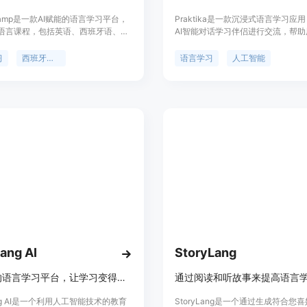
Champ是一款AI赋能的语言学习平台，
Praktika是一款沉浸式语言学习应
语言课程，包括英语、西班牙语、日
AI智能对话学习伴侣进行交流，帮
、德语和法语。用户可以根据自己的
学习英语。该应用提供丰富的功能，
和学习需求，通过个性化系统课程进
语言生成AI角色、语音识别和纠正
习
西班牙语学习
语言学习
人工智能
平台还提供商务英语课程，帮助职场
和即时翻译等。Praktika的优势在
应对各种工作场景。通过与AI老师的
种逼真的语言交流环境，使用户能够
升口语能力。平台还提供语聊社区，
话中提高语言能力。该应用定价灵活
可以与全球学习者练习口语。无论是
免费试用期。定位于广大英语学习者
音、出国旅游、与外国人轻松交流还
合需要提升口语和听力能力的用户。
议，LingoChamp都能满足学习者
ang AI
StoryLang
AI驱动的语言学习平台，让学习变得简单、有趣、个性化
ang AI是一个利用人工智能技术的教育
StoryLang是一个通过生成符合您