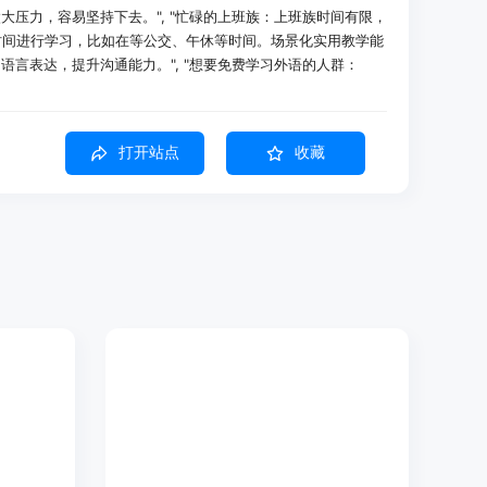
大压力，容易坚持下去。", "忙碌的上班族：上班族时间有限，
片化时间进行学习，比如在等公交、午休等时间。场景化实用教学能
言表达，提升沟通能力。", "想要免费学习外语的人群：
何隐藏费用或付费墙后的高级功能，对于那些希望获得优质语言教育
"]
打开站点
收藏
earn学习英语，通过个性化AI教学针对性地提升了自己的薄弱环
著提高。
Learn学习日语，场景化实用教学让他很快掌握了在工作场景中
成了一次重要的商务沟通。
NA Learn学习法语，每天3分钟的学习方式轻松无压力，他
地人交流，增加了旅行的乐趣。
格遵循欧洲语言共同参考框架（CEFR），确保学习内容科学有
的学习目标，逐步提升语言能力。
，根据学习者的进度和需求，自动精准匹配最适合的学习内容和路
学习更有针对性和效率。