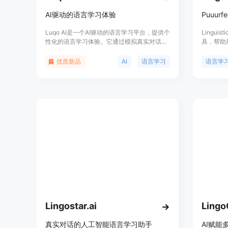
AI驱动的语言学习体验
Puuur
Luqo AI是一个AI驱动的语言学习平台，提供个
Lingu
性化的语言学习体验。它通过模拟真实对话和
具，帮助
情境，帮助用户提高语言技能，支持多种语言
的词汇。
学习，并提供多种学习模式以满足不同用户的
要替换的单
优质新品
AI
语言学习
语言学
需求。Luqo AI由Nexbend公司开发，利用
扩展程序
OpenAI技术，并得到Google和AWS等技术的
强化学习。
支持。
户能够在
Lingostar.ai
Ling
真实对话的人工智能语言学习助手
AI赋能