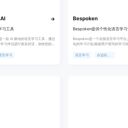
碎片时间高效利用：每天只需3分钟的
毫无压力地坚持学习，稳步提升语言
场景化实用教学：通过真实情境的互
.AI
Bespoken
地应对日常生活、旅行、工作等各种
游戏化学习体验：将语言学习与游戏
言学习工具
的学习动力和持久性，让学习不再枯
.AI 是一款 AI 驱动的语言学习工具，通过
Bespoken是一个在线语言学习平台
AI智能互动课程：AI能够洞悉学习
 语言学习伴侣进行真实对话，加快您的语
化的学习计划,根据用户填写的学习
者在轻松的氛围中实现更流利的语言
度。支持英语、法语、韩语、中文、
语言水平,自动生成适合用户的学习路
语、葡萄牙语和西班牙语等多种语
导用户学习新语言。该平台提供大量
语言学习
语言学习
自适应学习
使用教程：
定价灵活合理，适用于个人和学校。
对话和范例,用户可以随时练习听说读
到即时反馈。平台还提供词汇记忆功
1. 下载APP：在应用商店搜索“MANA
助用户快速掌握新词汇。整个学习过
2. 注册登录：打开APP，按照提示
AIAdaptive Learning驱动,随着
3. 设定学习目标：登录后，根据自
不断调整学习内容,最大化学习效果
全免费,提供简单便捷的语言学习解
4. 开始学习：系统会根据您的设定
程、趣味练习和对话等。
5. 持续学习：坚持每天学习，利用
内容。