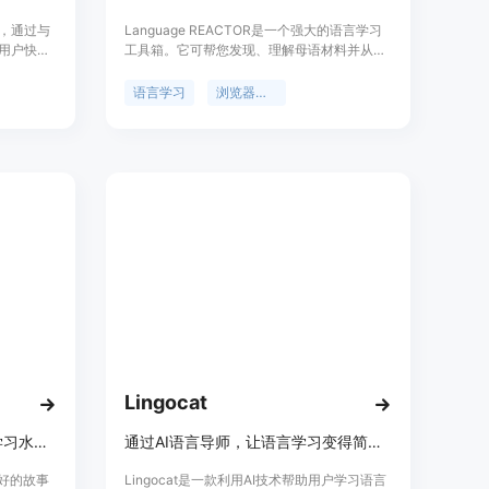
用，通过与
Language REACTOR是一个强大的语言学习
助用户快速
工具箱。它可帮您发现、理解母语材料并从中
包括自然
学习。学习将会更有效、更有趣、更快乐！安
、实时对话
装浏览器扩展程序后，您可以在Netflix、
语言学习
浏览器插件
于创造了一
YouTube等网站观看影片和系列剧时添加双语
在真实对
字幕、弹出式词典、精确的视频回放控制等功
，并提供
能。您还可以导入文本进行阅读，Language
，尤其适
REACTOR会添加机器翻译和文本语音转换功
能。它还可以建议需要关注哪些词汇，可以跳
过哪些内容，以加快学习进度。专业版模式提
供额外功能，如储存单字和片语、为配音电影
加入字幕、机器翻译、协助开发人员等。
Lingocat
通过阅读和听故事来提高语言学习水平。
通过AI语言导师，让语言学习变得简单，快速提升口语能力。
喜好的故事
Lingocat是一款利用AI技术帮助用户学习语言