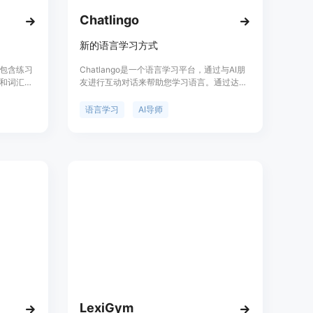
Chatlingo
新的语言学习方式
包含练习
Chatlango是一个语言学习平台，通过与AI朋
和词汇能
友进行互动对话来帮助您学习语言。通过达到
制，包含
实际口语目标，比以往学得更快。无需进行语
效！
法练习，与您正在学习的语言进行真实对话。
语言学习
AI导师
谈论您关心的事情，而不仅仅是课本上的内
容。您还可以获得AI导师的帮助，帮助您解决
任何问题。使用沉浸和持续性，您可以在任何
语言中迈向流利之路。我们帮助您实现真正口
语目标。
LexiGym