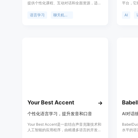
提供个性化课程、互动对话和全面资源，适用
平台，它
于初学者到高级学习者。它能够提供真实的语
其母语的
言练习和个性化反馈，帮助用户轻松掌握新语
的语言学
语言学习
聊天机器人
AI
言。LangMob还提供无限量的学习材料，包括
择学习材
商务词汇、医学术语和旅行常用语等，以深入
EasyL
了解特定领域知识。用户可以通过与AI聊天机
的同时，
器人进行互动对话，练习和提高语言技能。
过日常感
LangMob还提供即时的语言问题解答服务。
Your Best Accent
Babe
个性化语言学习，提升发音和口音
Your Best Accent是一款结合声音克隆技术和
Babel
人工智能的应用程序，由精通多语言的开发者
水平的语
Kamil和Sébastien创造。它通过模仿用户自己
聊天功能