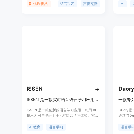
的声音来帮助学习者更自然、更沉浸地学习语
工具套件
优质新品
语言学习
声音克隆
AI
言，同时注重数据安全和用户隐私。
景，帮助
能力。产品
过AI技
言学习平
体价格和
ISSEN
Duor
ISSEN 是一款实时语音语言学习应用，通过 AI 导师帮助用户学习多种语言。
ISSEN 是一款创新的语言学习应用，利用 AI
Duor
技术为用户提供个性化的语言学习体验。它能
通过与Du
够根据用户的学习风格、兴趣和目标进行实时
记录和复
调整，支持多种语言的学习，包括但不限于西
翻译、罗
AI 教育
语言学习
语言学
班牙语、英语、日语、法语、中文等。该产品
习者在移