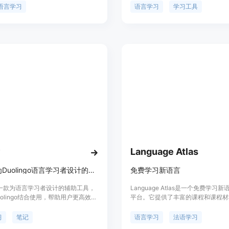
。这个应用通过模拟真实的对话场
言学习、问题解答等。该工具易于安
语言学习
语言学习
学习工具
用户提高语言能力，尤其是口语表达
用，是一种高效、方便的学习方法。
背景信息显示，BabelDuck旨在通
术，提供一个互动性强、反馈及时的语
台。目前，该产品提供免费试用，具
定位信息未在页面中提供。
y
Language Atlas
一款专为Duolingo语言学习者设计的笔记应用，帮助用户更好地记忆和复习语言课程。
免费学习新语言
y是一款为语言学习者设计的辅助工具，
Language Atlas是一个免费学习
olingo结合使用，帮助用户更高效地
平台。它提供了丰富的课程和课程材
习语言学习内容。它支持多种语言的
学习者的行为进行个性化适应。使用
马化和假名支持等功能，适合语言学
Language Atlas，您可以每天只花
习
笔记
语言学习
法语学习
动设备上随时随地进行学习。该应用
习法语或西班牙语，快速而智能地掌