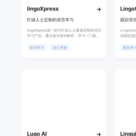
lingoXpress
Lingo
忙碌人士定制的语言学习
跟踪语
lingoXpress是一款为忙碌人士量身定制的语言
Lingo
学习产品。通过每天收到邮件，学习一门新的
你跟踪进
词汇和短语，逐步扩大词汇量。提供构造语
Lingo
言、异国语言和灭绝语言的课程，以及主流语
语内容，
语言学习
词汇开发
语言学
言的课程。用户可以选择每天投入5分钟学
流并分享
习，使用AI语言导师Luther，或者自主学习课
标，详细
程。
活跃的社区
供了一个
Luqo AI
Lingui