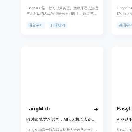
Lingostar是一款可以用英语、西班牙语或法语
Lingo
与之对话的人工智能语言学习助手。通过与
提供多种
Lingostar进行真实对话，提高发音、词汇和理
语、韩语
解能力，达到流利的口语表达。无需导师，随
语言能力
语言学习
口语练习
英语学
时随地与Lingostar聊天，它会根据你的错误构
行学习。
建个性化学习计划。免费试用。
人士轻松
对话，提
让学习者
想提高发
是开国际会
的需求。
LangMob
EasyL
随时随地学习语言，AI聊天机器人语言学习应用
LangMob是一款AI聊天机器人语言学习应用，
EasyL