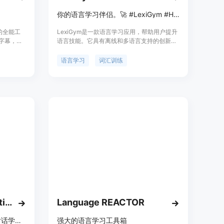
你的语言学习伴侣。🚀 #LexiGym #HinkouLabs
计的全能工
LexiGym是一款语言学习应用，帮助用户提升
双语字幕，
语言技能。它具有离线和多语言支持的创新功
tGPT 划词
能，是最强大的语言学习伴侣。用户可以根据
地将内容
自己的预算选择免费使用或付费订阅，灵活选
语言学习
词汇训练
ancy，
择学习方式。LexiGym还提供易于创建字典和
学习。
智能学习等功能，以及详细的训练统计数据。
页 AI 划
等。
地理解和学
rancy
价计划供
工具。
ChatGPT English Praktika App
Language REACTOR
沉浸式语言学习应用，AI智能对话学习伴侣
强大的语言学习工具箱