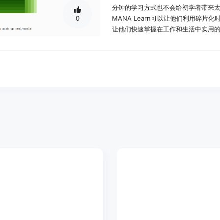
分钟的学习方式也不会给初学者带来太
0
MANA Learn可以让他们利用碎
让他们快速掌握在工作和生活中实用的语
MANA Learn完全免费，没有任
但又不想花费金钱的人来说是绝佳选择。
使用场景示例：
学生小李利用课余时间使用MANA L
节，在学校的英语考试中成绩有了显
上班族小张在上下班的路上用MANA 
与日本客户交流的常用表达，成功完
退休老人王大爷为了出国旅游，使用MA
在旅游过程中能够用简单的法语与当
产品特色：
CEFR专业标准课程设计：课程设计严
效、专业可靠，帮助学习者建立明确
个性化AI教学：利用先进的AI技术
径，实现真正个性化的学习体验，让