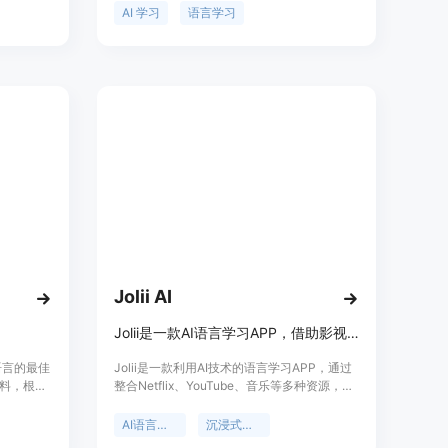
装和使
应学习系统，能够根据用户的学习风格和进度
AI 学习
语言学习
调整课程内容，提高学习效率。该产品定位为
高效、便捷的语言学习工具，适合各类语言学
习者，尤其是希望通过科技手段提升学习效果
的用户。目前，FluentFox 提供免费试用服
务，用户可以在不提供信用卡信息的情况下体
验其核心功能。
Jolii AI
Jolii是一款AI语言学习APP，借助影视音乐，个性化教学助你轻松学语言。
新语言的最佳
Jolii是一款利用AI技术的语言学习APP，通过
料，根据
整合Netflix、YouTube、音乐等多种资源，为
用户提供沉浸式的语言学习体验。其重要性在
30分钟学
于打破了传统语言学习的枯燥和局限性，让用
AI语言学习
沉浸式学习
握新语
户在真实的语境中掌握语言。主要优点包括个