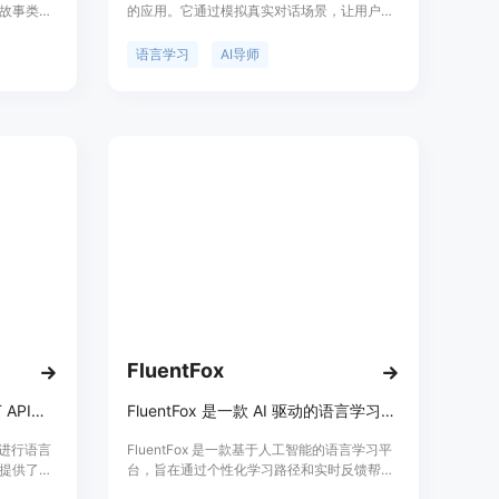
故事类
的应用。它通过模拟真实对话场景，让用户在
读故事的
与AI导师的互动中提升语言能力。其主要优点
听力技
是提供了一个无压力的练习环境，用户可以随
语言学习
AI导师
成的故
时随地进行口语练习。产品定位为语言学习爱
，扩展您
好者和需要提升语言能力的人群，目前可在
iOS平台下载使用，价格未明确说明，但通常
此类应用会有免费试用或付费版本。
FluentFox
GPT Tutor是一款使用ChatGPT API进行语言学习的扩展工具
FluentFox 是一款 AI 驱动的语言学习平台，提供个性化学习体验。
PI进行语言
FluentFox 是一款基于人工智能的语言学习平
提供了基
台，旨在通过个性化学习路径和实时反馈帮助
用户进行语
用户快速掌握语言技能。其技术核心是 AI 自适