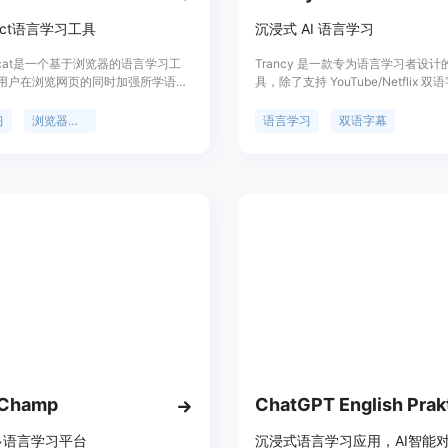
fect语言学习工具
沉浸式 AI 语言学习
isticat是一个基于浏览器的语言学习工
Trancy 是一款专为语言学习者设
用户在浏览网页的同时加强所学语言
具，除了支持 YouTube/Netflix 
用户可以选择学习的语言，并添加需
Trancy 还提供了网页 OpenAI/Cha
词，然后在Safari浏览器中启用该
翻译和全文翻译等功能，你可以巧妙
习
浏览器扩展
语言学习
双语字幕
，在正常浏览网页的过程中进行词汇
转化为自己的语言学习资料。借助 Tr
Linguisticat提供多语言支持，让用
你可以体验高效且有趣的沉浸式语言
浏览网页的同时学习多种语言。
Trancy 的功能包括视频双语字幕、网
词翻译、划句翻译、听力 / 口语练习
Trancy 可以帮助语言学习者更好
习外语，提升听力、口语和阅读能力。T
提供免费注册体验，并提供不同的定
用户选择。定位于语言学习者的全能
oChamp
多语言学习平台