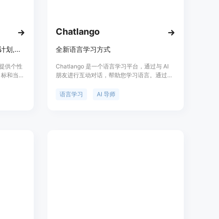
学习时间，让学习者能在忙碌的生活中充分利用碎片化时间，
水平。
动学习，让学习者在实际场景中掌握实用的语言沟通能力，更好
Chatlango
交流场景。
元素相结合，使学习过程变得愉快和引人入胜，有效提高学习者
Bespoken提供个性化语言学习计划,帮助快速掌握新语言
全新语言学习方式
燥乏味。
,提供个性
Chatlango 是一个语言学习平台，通过与 AI
者的学习节奏，即刻生成互动课程，包含趣味练习与对话，让学习
目标和当前
朋友进行互动对话，帮助您学习语言。通过达
表达。
线图,指
到实际会话的目标，比以往更快地学习语言。
真实场景
不再是语法练习，而是与您学习的语言进行真
语言学习
AI 导师
写,并得
实对话。与 AI 导师一起引导您的学习旅程，并
能,可以帮
获得 24/7 的答疑帮助。通过沉浸和坚持，您
 Learn”并下载安装到您的移动设备上。
程由
可以在任何语言中实现流利。提供基础版和高
进行注册并登录您的账号。
用户的学习会
级版，价格简单透明。基础版免费，高级版每
己的需求和水平设定学习目标和偏好。
。该产品完
月 15 美元，提供更多功能和消息数量。
决方案。
自动生成学习内容，您可以开始每天3分钟的学习，参与互动课
碎片化时间不断提升语言能力，系统会根据您的学习进度调整学习