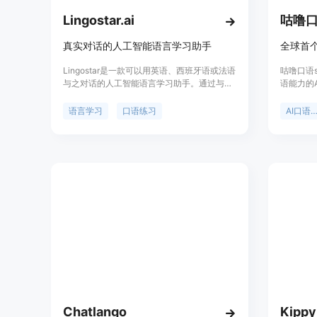
Lingostar.ai
咕噜口语
真实对话的人工智能语言学习助手
Lingostar是一款可以用英语、西班牙语或法语
咕噜口语s
与之对话的人工智能语言学习助手。通过与
语能力的A
Lingostar进行真实对话，提高发音、词汇和理
对话场景
解能力，达到流利的口语表达。无需导师，随
境。重要
语言学习
口语练习
AI口语学
时随地与Lingostar聊天，它会根据你的错误构
地点和师
建个性化学习计划。免费试用。
练习口语
私教一样
出针对性
捷、高效
相关信息
Chatlango
Kippy