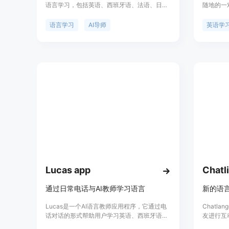
语言学习，包括英语、西班牙语、法语、日语
随地的一
等。通过练习口语，您可以获得关于语法和词
话题,系
汇的即时反馈。Univerbal提供可定制的话
议,可以
语言学习
AI导师
英语学
题，还可以根据自己的兴趣构建对话场景。通
虑,用户
过解决实际情景中的语言任务，您可以练习和
应用所学技能。Univerbal致力于帮助用户在
随时随地的情境中学习语言。
Lucas app
Chatl
通过日常电话与AI教师学习语言
新的语
Lucas是一个AI语言教师应用程序，它通过电
Chatl
话对话的形式帮助用户学习英语、西班牙语、
友进行互
德语、意大利语、葡萄牙语或法语。该应用程
实际口语