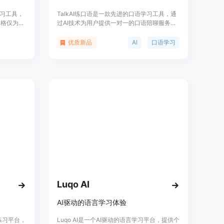
练习工具，
TalkAI练口语是一款先进的口语学习工具，通
价格仅为人
过AI技术为用户提供一对一的口语陪聊服务，
错误并解
支持超过60种语言。其重要性在于帮助用户突
您可以和
破语言障碍，提升口语水平，无论是初学者还
优质新品
AI
口语学习
的问题。我
是希望提升口语能力的学习者都能从中受益。
到提高。
该产品由深圳市惊叹科技有限公司开发，于
语言学习者
2021年12月03日成立，注册地位于深圳市宝
使用。加
安区。其服务对象广泛，包括学校、企业和个
I老师的机
人用户，致力于通过技术创新推动语言学习的
普及和发展。目前暂无明确公开的价格信息，
但根据其功能和服务范围，推测其可能采用付
费模式或提供部分免费试用服务。
Luqo AI
AI驱动的语言学习体验
语练习平台，
Luqo AI是一个AI驱动的语言学习平台，提供个