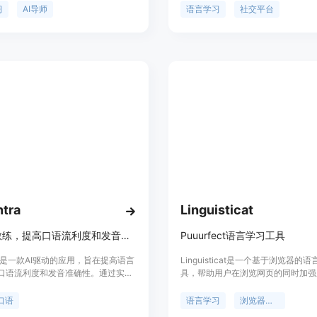
与您正在学习的语言进行真实对话。
语内容，自动跟踪学习进度，与其他
习
AI导师
语言学习
社交平台
心的事情，而不仅仅是课本上的内
流并分享学习心得。平台提供自定义
可以获得AI导师的帮助，帮助您解决
标，详细的数据可视化，个性化的公
。使用沉浸和持续性，您可以在任何
活跃的社区。Lingotrack为广大语
向流利之路。我们帮助您实现真正口
供了一个综合的工具。
tra
Linguisticat
AI语音教练，提高口语流利度和发音准确性
Puuurfect语言学习工具
tra是一款AI驱动的应用，旨在提高语言
Linguisticat是一个基于浏览器的
口语流利度和发音准确性。通过实时
具，帮助用户在浏览网页的同时加强
性化练习，帮助用户发展自信地说
的词汇。用户可以选择学习的语言，
像是以英语为母语的说话者。功能包
要替换的单词，然后在Safari浏览
口语
语言学习
浏览器扩展
反馈、听母语人士发音、定制建议
扩展程序，在正常浏览网页的过程中