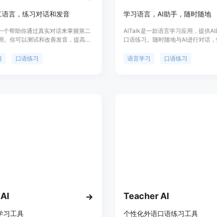
二语言，练习对话和发音
学习语言，AI助手，随时随地
 是一个帮助你通过真实对话来掌握第二
AITalk是一款语言学习应用，提供A
用。你可以测试和改善发音，提高口
口语练习。随时随地与AI进行对话
语言流利度。应用中提供AI角色、A
IELTS口语练习、语法纠正等功能。AI
习
口语练习
语言学习
口语练习
支持10种语言学习，用户可自由选
过对话的方式逐步掌握任何一门语言
通过与AI对话，提高英语口语流利度。A
通过AI驱动的对话、写作辅助、创
法纠正等功能，帮助用户提升雅思口
力。用户可以与AI角色进行对话，
富有趣味的AI助手交流。通过AITal
以轻松进行日常对话的模拟练习。持
练习，每次都有新的提示，帮助用户
尬。用户可以随时随地通过手机进行
.AI
Teacher AI
言学习工具
个性化外语口语练习工具