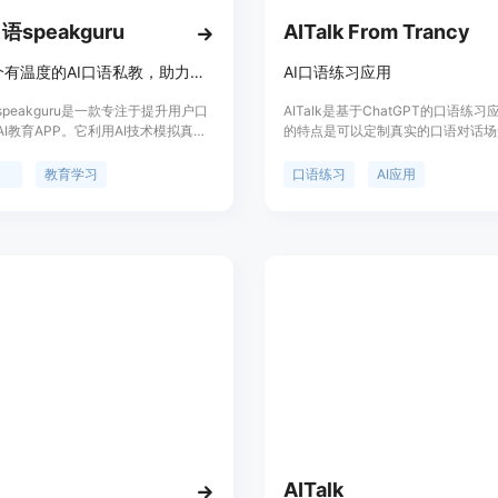
speakguru
AITalk From Trancy
全球首个有温度的AI口语私教，助力提升口语能力
AI口语练习应用
peakguru是一款专注于提升用户口
AITalk是基于ChatGPT的口语练
I教育APP。它利用AI技术模拟真实
的特点是可以定制真实的口语对话场
，为用户提供一对一的口语练习环
固定的口语对话内容，告别紧张和尴
性在于打破了传统口语学习受时间、
自信地说话30天。定价：免费试用。
习
教育学习
口语练习
AI应用
资限制的困境，让用户随时随地都能
口语练习应用。
。主要优点是具有“温度”，能像真实
与用户互动交流，理解用户意图并给
反馈。该产品定位为全球用户提供便
的口语学习工具，目前暂未提及价格
。
AITalk