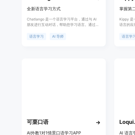
全新语言学习方式
掌握第
Chatlango 是一个语言学习平台，通过与 AI
Kippy
朋友进行互动对话，帮助您学习语言。通过达
语言的应
到实际会话的目标，比以往更快地学习语言。
语自信。
不再是语法练习，而是与您学习的语言进行真
语言学习
AI 导师
语言学
实对话。与 AI 导师一起引导您的学习旅程，并
获得 24/7 的答疑帮助。通过沉浸和坚持，您
可以在任何语言中实现流利。提供基础版和高
级版，价格简单透明。基础版免费，高级版每
月 15 美元，提供更多功能和消息数量。
可栗口语
Loqui
AI外教1对1情景口语学习APP
AI 语