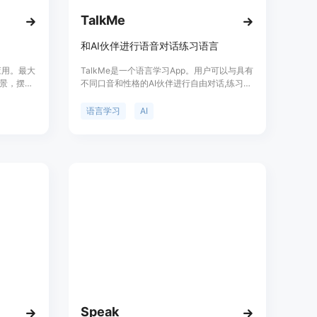
TalkMe
和AI伙伴进行语音对话练习语言
习应用。最大
TalkMe是一个语言学习App。用户可以与具有
景，摆脱
不同口音和性格的AI伙伴进行自由对话,练习听
尬，坚持
说能力。App提供实时语法纠错、词汇学习、
定位：AI
语言翻译等功能,科学的语言学习模型帮助用户
语言学习
AI
快速掌握语言。
Speak