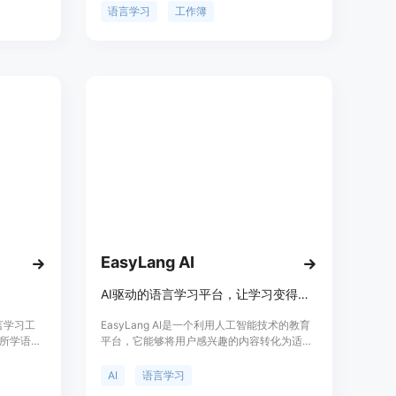
学习者交
插图和文化知识，学习变得有趣而有效！
语言学习
工作簿
的学习目
共资料和
言学习者提
EasyLang AI
AI驱动的语言学习平台，让学习变得简单、有趣、个性化
语言学习工
EasyLang AI是一个利用人工智能技术的教育
所学语言
平台，它能够将用户感兴趣的内容转化为适合
并添加需
其母语的、视觉化的小课程，从而提供个性化
器中启用该
的语言学习体验。用户可以根据自己的兴趣选
AI
语言学习
进行词汇
择学习材料，使得学习过程更加有趣和高效。