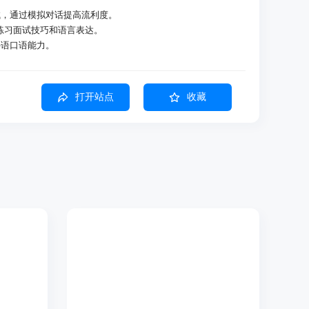
考试，通过模拟对话提高流利度。
功能，练习面试技巧和语言表达。
外语口语能力。
打开站点
收藏
模拟真实交流场景。
具，帮助用户练习和提高口语能力。
e：针对雅思口语考试的专项练习。
景，帮助用户准备面试。
入与AI进行交流。
户快速上手。
的对话练习。
了解关于应用的更多信息。
ing Practice或Mock Interview。
功能。
。