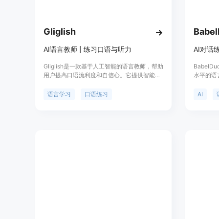
Gliglish
Babe
AI语言教师 | 练习口语与听力
Gliglish是一款基于人工智能的语言教师，帮助
Babel
用户提高口语流利度和自信心。它提供智能AI
水平的语
辅助教学，节省学习时间和金钱成本。用户可
聊天功能
以随时随地练习，无需安排课程。Gliglish支持
工具套件
语言学习
口语练习
AI
多种语言，提供个性化建议和反馈，使学习更
景，帮助
加高效。
能力。产品
过AI技
言学习平
体价格和