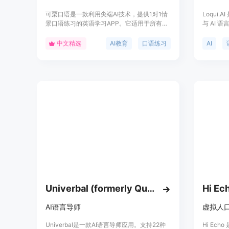
可栗口语是一款利用尖端AI技术，提供1对1情
Loqui
景口语练习的英语学习APP。它适用于所有水
与 AI
平的学习者，通过AI虚拟外教进行实时语法和
言学习进
发音纠正，提供多种风格和场景的对话练习，
日语、德
中文精选
AI教育
口语练习
AI
帮助用户全面提升听说读写能力。可栗口语专
言。产品
为移动端设计，同时支持安卓、iPhone和
Mac，覆盖了日常生活、留学、职场等多种实
用场景，并且提供雅思模考和KET/PET备考功
能。产品的主要优点包括个性化学习内容定
制、24小时在线的AI外教、以及雅思真题和智
能评分系统。
Univerbal (formerly Quazel)
Hi Ec
AI语言导师
虚拟人
Univerbal是一款AI语言导师应用。支持22种
Hi Ec