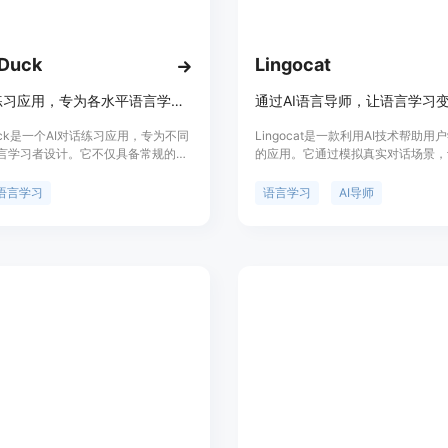
5. 使用文本或语音输入与AI进行互动
6. 在对话过程中，根据需要调整设置
7. 完成练习后，可以回顾对话记录，
lDuck
Lingocat
8. 多次练习，持续提高语言能力。
AI对话练习应用，专为各水平语言学习者设计。
Duck是一个AI对话练习应用，专为不同
Lingocat是一款利用AI技术帮助用
言学习者设计。它不仅具备常规的AI
的应用。它通过模拟真实对话场景，
，还提供了专为口语练习场景设计的
与AI导师的互动中提升语言能力。
。这个应用通过模拟真实的对话场
是提供了一个无压力的练习环境，用
语言学习
语言学习
AI导师
用户提高语言能力，尤其是口语表达
时随地进行口语练习。产品定位为语
背景信息显示，BabelDuck旨在通
好者和需要提升语言能力的人群，目
术，提供一个互动性强、反馈及时的语
iOS平台下载使用，价格未明确说明
台。目前，该产品提供免费试用，具
此类应用会有免费试用或付费版本。
定位信息未在页面中提供。