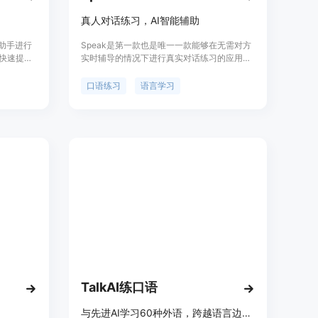
真人对话练习，AI智能辅助
I助手进行
Speak是第一款也是唯一一款能够在无需对方
，快速提高
实时辅导的情况下进行真实对话练习的应用程
I工具、
序。我们采用了先进的AI技术，使这一切成为
Talk可
可能。Speak通过对话模拟器和实时反馈，帮
口语练习
语言学习
择话题，通
助用户提高口语能力，并提供了各种语言学习
。用户可
的功能和内容。定价方面，请在官网上查看详
ITalk
细信息。
意命名和语
语等能
与有见地且
k，用户可
续的对话
避免尴
练习。
TalkAI练口语
与先进AI学习60种外语，跨越语言边界，提升口语能力。