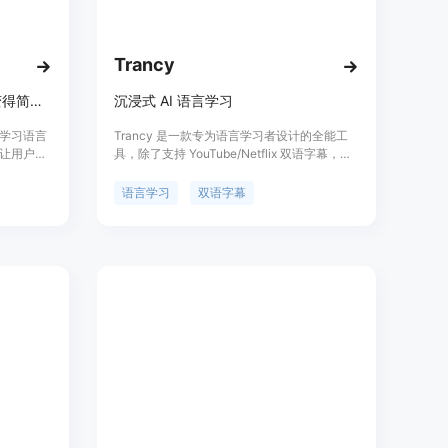
。
或查看帮助信息。
评估自己的口语表现。
Trancy
通过AI语言导师，让语言学习变得简单，快速提升口语能力。
沉浸式 AI 语言学习
户学习语言
Trancy 是一款专为语言学习者设计的全能工
让用户在
具，除了支持 YouTube/Netflix 双语字幕，
其主要优点
Trancy 还提供了网页 OpenAI/ChatGPT 划词
户可以随
翻译和全文翻译等功能，你可以巧妙地将内容
语言学习
双语字幕
言学习爱
转化为自己的语言学习资料。借助 Trancy，
前可在
你可以体验高效且有趣的沉浸式语言学习。
，但通常
Trancy 的功能包括视频双语字幕、网页 AI 划
词翻译、划句翻译、听力 / 口语练习等。
Trancy 可以帮助语言学习者更好地理解和学
习外语，提升听力、口语和阅读能力。Trancy
提供免费注册体验，并提供不同的定价计划供
用户选择。定位于语言学习者的全能工具。