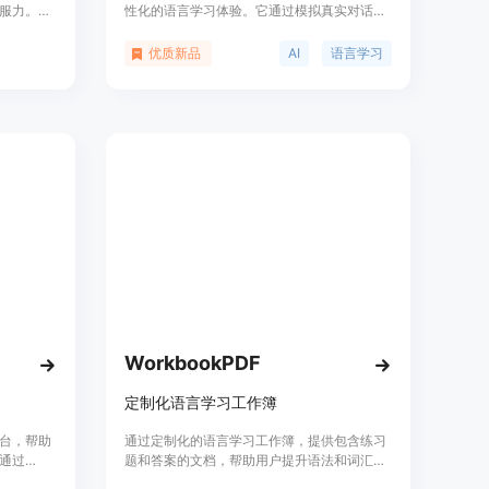
服力。通
性化的语言学习体验。它通过模拟真实对话和
户更好地
情境，帮助用户提高语言技能，支持多种语言
新鲜的话
学习，并提供多种学习模式以满足不同用户的
优质新品
AI
语言学习
、随机短
需求。Luqo AI由Nexbend公司开发，利用
用户在职
OpenAI技术，并得到Google和AWS等技术的
支持。
WorkbookPDF
定制化语言学习工作簿
平台，帮助
通过定制化的语言学习工作簿，提供包含练习
通过
题和答案的文档，帮助用户提升语法和词汇能
你水平的外
力。工作簿根据用户的水平和兴趣定制，包含