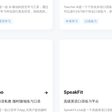
.AI 是一款 AI 驱动的语言学习工具，通过
Teacher AI是一个个性化外语口语
 语言学习伴侣进行真实对话，加快您的语
可以进行24/7的个性化口语练习，
度。支持英语、法语、韩语、中文、
类教师的一小部分。它可以纠正您的
语、葡萄牙语和西班牙语等多种语
释语法，还可以了解您的学习方式。
语言学习
外语学习
口语练习
定价灵活合理，适用于个人和学校。
AI老师用英语交流，它也会回答您
们可以跟踪您的进度，让您的成绩得
Teacher AI是由世界上最有经验的
和教师创建的，不建议给完全初学者
入我们，获得即时访问所有语言和A
会。
ho
SpeakFit
口语私教 随时随地练习口语
高级英语口语练习平台
ho 是一款口语学习App,为用户提供随时
SpeakFit.club是一个高级英语口