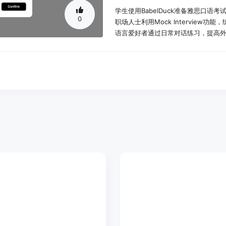
学生使用BabelDuck准备雅思口语
0
职场人士利用Mock Interview
语言爱好者通过日常对话练习，提高
产品特色：
- AI聊天功能：与AI进行实时对话，
- 口语练习工具：提供专门设计的工
- IELTS Speaking Practic
- Mock Interview：模拟面试场
- 语音输入功能：用户可以通过语音输
- 教程指导：提供使用教程，帮助用
- 新聊天功能：用户可以随时开始新
- 设置与帮助：用户可以调整设置或
使用教程：
1. 访问BabelDuck网站并注册账号。
2. 选择感兴趣的练习模块，如IELTS Speak
3. 根据教程指导，了解如何使用各项
4. 点击'New Chat'开始新的对话练习