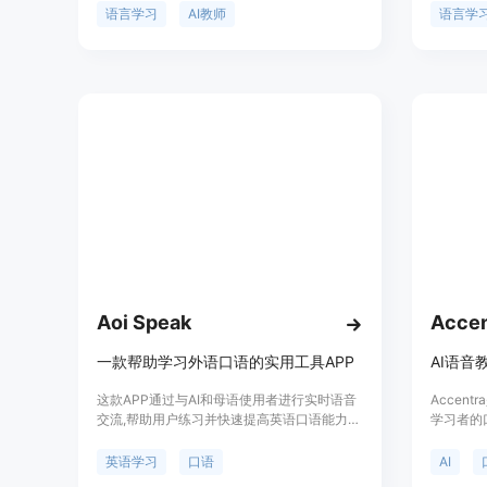
序提供个性化的学习计划，适合所有水平的用
法练习，
语言学习
AI教师
语言学
户，从初学者到专业人士。Lucas强调口语实
谈论您关
践，每天仅需5分钟，就能显著提高语言能
容。您还
力。它通过模拟真实对话环境，增强学习者的
任何问题
语言运用自信，同时提供个性化反馈和指导。
语言中迈
语目标。
Aoi Speak
Accen
一款帮助学习外语口语的实用工具APP
这款APP通过与AI和母语使用者进行实时语音
Accen
交流,帮助用户练习并快速提高英语口语能力。
学习者的
它能打破语言障碍,让用户一对一地与AI和真人
反馈和个
语伴进行实时对话,以提高发音和流利度。用户
话，并更
英语学习
口语
AI
可以下载APP,开始口语训练之旅。
括：实时