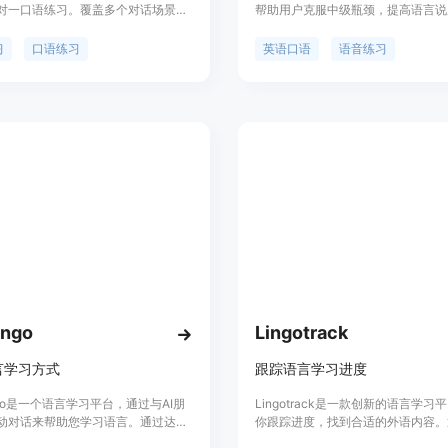
对一口语练习。覆盖多个对话场景和
帮助用户克服中级瓶颈，提高语言说
统会根据用户的语音进行评测和提升建
过每天的话题讨论和语音纠错，让用
快速提高口语能力。无须在意社交焦
思考外语并进行口语实践。平台提供
习
口语练习
英语口语
语音练习
可以随时随地进行口语练习。
题、精确的语音识别、两种纠错模式
语练习以及个性化的进度追踪，帮助
业目标中取得进步。
ingo
Lingotrack
言学习方式
跟踪语言学习进度
ango是一个语言学习平台，通过与AI朋
Lingotrack是一款创新的语言学习
动对话来帮助您学习语言。通过达到
你跟踪进度，找到合适的外语内容。
目标，比以往学得更快。无需进行语
Lingotrack，你可以轻松发现适合