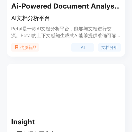
Ai-Powered Document Analysis Platform
AI文档分析平台
Petal是一款AI文档分析平台，能够与文档进行交
流。Petal的上下文感知生成式AI能够提供准确可靠
的答案，直接从您信任的文档中获取。快速无痛地理
AI
文档分析
优质新品
解复杂和技术性的主题。使用内置笔记本功能进行摘
要、翻译，甚至草拟新内容。与团队合作，共享文
档、批注和评论。使用多文档AI表格比较文档，并使
用对话式自然语言设置过滤条件。工作更智能，更高
效！
Insight