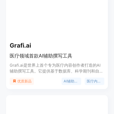
Grafi.ai
医疗领域首款AI辅助撰写工具
Grafi.ai是世界上首个专为医疗内容创作者打造的AI
辅助撰写工具。它提供基于数据库、科学期刊和自己
收集或核查的内容的高质量长文内容。Grafi.ai的功
AI辅助撰写
医疗内容创作
优质新品
能包括：通过头条或标题生成大纲建议，从您自己收
集的内容中生成新的原创内容，利用认证的医疗数据
库发布SEO友好的内容，从您的研究成果中训练
AI/ML算法等。适用于医疗市场营销、医疗自由撰稿
人和内部市场营销团队。