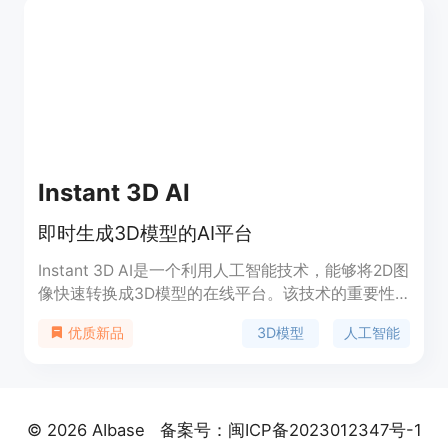
业，特别是在快速迭代和高效产出方面表现优异。该
产品提供免费试用，适合个人和团队使用。
Instant 3D AI
即时生成3D模型的AI平台
Instant 3D AI是一个利用人工智能技术，能够将2D图
像快速转换成3D模型的在线平台。该技术的重要性
在于它极大地简化了3D模型的创建过程，使得非专
3D模型
人工智能
优质新品
业人士也能轻松创建高质量的3D模型。产品背景信
息显示，Instant 3D AI已经获得了1400多位创作者
的信任，并获得了4.8/5的优秀评分。产品的主要优
点包括快速生成3D模型、用户友好的操作界面以及
© 2026 AIbase
备案号：闽ICP备2023012347号-1
高用户满意度。价格方面，Instant 3D AI提供免费试