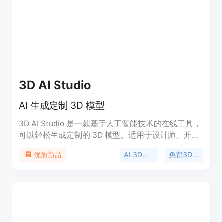
具有丰富的模型编辑功能，如网格变化、纹理变化
等；还能实现一键绑定和动画制作。产品定位为面向
广大3D创作爱好者、专业艺术家以及游戏开发者等
群体，助力他们更高效地完成3D内容创作。关于价
格，文档未提及。
3D AI Studio
AI 生成定制 3D 模型
3D AI Studio 是一款基于人工智能技术的在线工具，
可以轻松生成定制的 3D 模型。适用于设计师、开发
者和创意人士，提供高质量的数字资产。用户可以通
AI 3D模型生成
免费3D模型
优质新品
过AI生成器快速创建3D模型，并以FBX、GLB或
USDZ格式导出。3D AI Studio具有高性能、用户友
好的界面、自动生成真实纹理等特点，可大幅缩短建
模时间和降低成本。