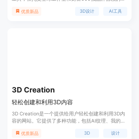
业知识构建。它是唯一专为专业3D艺术家设计的AI
3D设计
AI工具
优质新品
工具，可加速3D生产流程，避免生产过程中因重复
任务导致的效率低下。产品提供3天免费试用的
Creator计划，用户可以随时取消订阅。该工具定位
为专业3D艺术家的生产力助手，适合游戏、电影、
电商等行业的3D创作。
3D Creation
轻松创建和利用3D内容
3D Creation是一个提供给用户轻松创建和利用3D内
容的网站。它提供了多种功能，包括AI纹理、我的模
型、API等。用户可以使用AI纹理功能将图片转换为
3D
设计
优质新品
纹理，也可以使用文本转3D功能将文字描述转换为