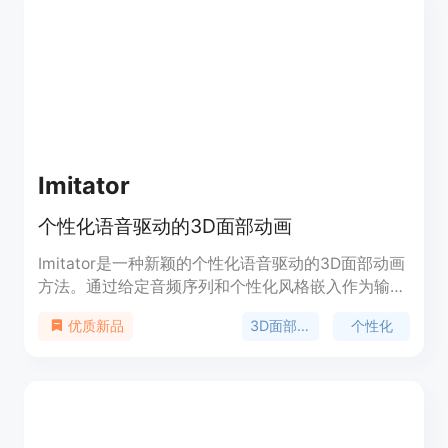
兼容；生成的模型质量高，具有优化的拓扑结构和
PBR纹理。产品背景信息暂未提及价格相关内容，其
定位是为开发者、设计师、艺术家等专业人士提供高
效的3D模型创建解决方案。
Imitator
个性化语音驱动的3D面部动画
Imitator是一种新颖的个性化语音驱动的3D面部动画
方法。通过给定音频序列和个性化风格嵌入作为输
入，我们生成具有准确唇部闭合的个人特定运动序
3D面部动画
个性化
优质新品
列，用于双唇辅音（'m'，'b'，'p'）。可以通过短参
考视频（例如5秒）计算主体的风格嵌入。