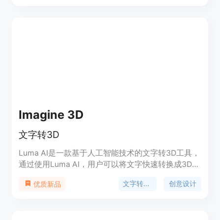
3D模型。此外，用户还可以使用Sketch to 3D功能
将手绘草图转换为3D模型。3D Creation适用于各种
场景，如设计、图像处理、视频制作等。该产品定位
于提供简单易用的3D内容创作工具，并提供合理的
定价策略。
Imagine 3D
文字转3D
Luma AI是一款基于人工智能技术的文字转3D工具，
通过使用Luma AI，用户可以将文字快速转换成3D模
型，并进行编辑和渲染，实现独特的视觉效果。
文字转3D
创意设计
优质新品
Luma AI具有高效、易用和灵活的特点，适用于各种
创意设计、广告制作和数字媒体项目。定价详细请参
考官方网站。