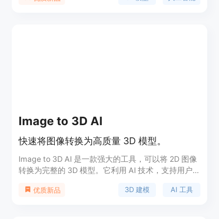
模型。这项技术的重要性在于它极大地简化了3D模
型的创建过程，使得没有专业3D建模技能的用户也
能轻松创建出高质量的3D内容。产品背景信息显
示，Anything World致力于通过其平台提供创新的
3D内容创建解决方案，而3D Mesh Generation是其
产品线中的重要组成部分。关于价格，用户可以在注
册后查看具体的定价方案。
Image to 3D AI
快速将图像转换为高质量 3D 模型。
Image to 3D AI 是一款强大的工具，可以将 2D 图像
转换为完整的 3D 模型。它利用 AI 技术，支持用户
快速生成可用于游戏开发、3D 打印、室内设计和教
3D 建模
AI 工具
优质新品
育的 3D 模型。该产品的主要优点在于其简化的工作
流程，用户无需掌握复杂的 3D 建模技能，便能在短
时间内获得高质量的 3D 资产。它适用于各种创意行