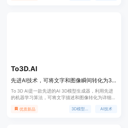
学者和专业设计师使用。它的定价包括基础版和专业
版，用户可以根据自己的需求选择合适的版本。
To3D.AI
先进AI技术，可将文字和图像瞬间转化为3D模型，无需3D建模经验。
To 3D AI是一款先进的AI 3D模型生成器，利用先进
的机器学习算法，可将文字描述和图像转化为详细的
3D模型。其重要性在于极大地简化了3D模型的创建
3D模型生成
AI技术
优质新品
过程，无需专业的3D建模经验。主要优点包括生成
速度快，相比传统3D建模工作流程快10 - 100倍；支
持多种格式导出，与主流3D软件和3D打印工作流程