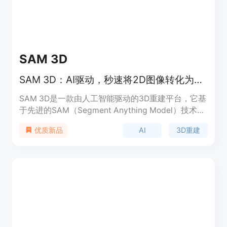
SAM 3D
SAM 3D：AI驱动，秒速将2D图像转化为专业级3D模型
SAM 3D是一款由人工智能驱动的3D重建平台，它基
于先进的SAM（Segment Anything Model）技术，
实现了将单张2D照片转化为精确、全纹理3D模型的
AI
3D重建
优质新品
突破。该平台打破了传统3D建模的壁垒，无需昂贵
设备和专业技术知识，为全球开发者、设计师、研究
人员和内容创作者提供了企业级的3D重建能力。其
重要性在于降低了3D建模的门槛，使更多人能够轻
松获得高质量的3D模型。价格方面，提供免费使
用，无需信用卡信息。产品定位是为各行业提供便
捷、高效的3D重建解决方案。