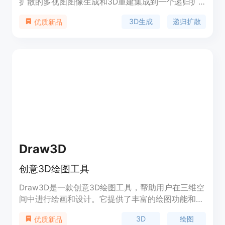
扩散的多视图图像生成和3D重建集成到一个递归扩
散过程中。该框架通过自条件机制联合训练这两个模
3D生成
递归扩散
优质新品
块，使它们能够相互适应，以实现鲁棒的推理。在多
视图去噪过程中，多视图扩散模型使用由重建模块在
前一时间步渲染的3D感知图作为附加条件。递归扩
散框架与3D感知反馈相结合，提高了整个过程的几
何一致性。实验表明，Ouroboros3D框架在性能上优
于将这两个阶段分开训练的方法，以及在推理阶段将
它们结合起来的现有方法。
Draw3D
创意3D绘图工具
Draw3D是一款创意3D绘图工具，帮助用户在三维空
间中进行绘画和设计。它提供了丰富的绘图功能和工
具，使用户可以轻松创建令人惊叹的3D作品。
3D
绘图
优质新品
Draw3D具有直观的界面和简单易用的操作，适合初