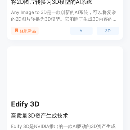
将2D图片转换为3D模型的AI系统
Any Image to 3D是一款创新的AI系统，可以将复杂
的2D图片转换为3D模型。它消除了生成3D内容的技
术难题，使得任何人都可以轻松地生成3D模型。它
AI
3D
优质新品
适用于游戏、机器人、混合现实、视觉特效和电子商
务等领域。通过简单的可视化，用户可以将想法转化
为详细的3D模型。
Edify 3D
高质量3D资产生成技术
Edify 3D是NVIDIA推出的一款AI驱动的3D资产生成