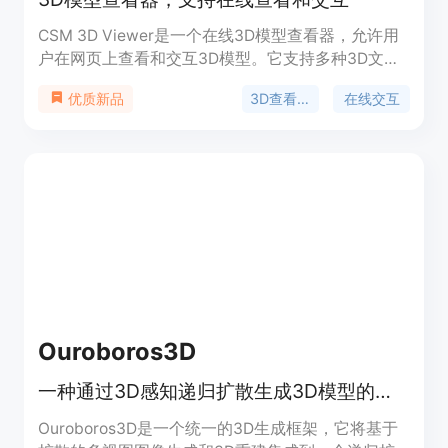
CSM 3D Viewer是一个在线3D模型查看器，允许用
户在网页上查看和交互3D模型。它支持多种3D文件
格式，提供了旋转、缩放等基本操作，以及更高级的
3D查看器
在线交互
优质新品
查看功能。CSM 3D Viewer适用于设计师、工程师
和3D爱好者，帮助他们更直观地展示和分享3D作
品。
Ouroboros3D
一种通过3D感知递归扩散生成3D模型的框架
Ouroboros3D是一个统一的3D生成框架，它将基于