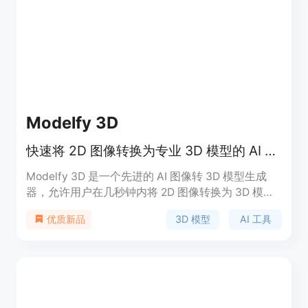
Modelfy 3D
快速将 2D 图像转换为专业 3D 模型的 AI 工具。
Modelfy 3D 是一个先进的 AI 图像转 3D 模型生成
器，允许用户在几秒钟内将 2D 图像转换为 3D 模
型，支持高达 30 万多边形的精度，非常适合 3D 打
3D 模型
AI 工具
优质新品
印、游戏开发和专业项目。该平台采用自研的 AI 算
法和企业级基础设施，提供高效、可靠的 3D 模型生
成服务，用户可以按需选择不同的质量级别进行下
载，满足多种需求。价格体系灵活，支持免费试用和
付费订阅，适合从个人创作者到企业用户的广泛使
用。