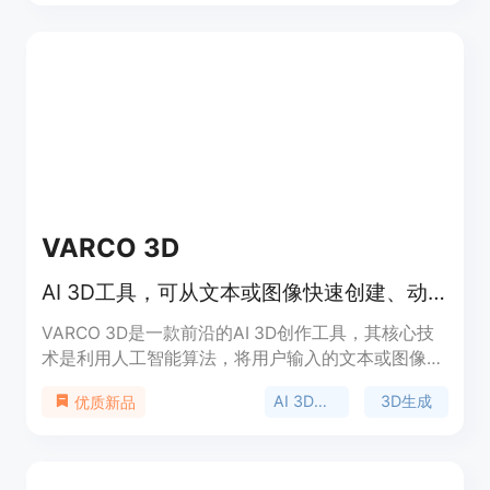
度快，能在短时间内从文本或图像生成具有完整PBR
材质的3D模型；支持多种格式导出，方便在不同的
3D软件和平台中使用；用户可以同时运行两个模型
并选择最佳输出。价格方面，生成模型需要消耗积
分，比如生成一次需要20积分，但也提供免费使用的
机会。产品定位是为广大需要3D模型的用户提供便
捷、高效的3D模型生成服务。
VARCO 3D
AI 3D工具，可从文本或图像快速创建、动画高质量3D模型
VARCO 3D是一款前沿的AI 3D创作工具，其核心技
术是利用人工智能算法，将用户输入的文本或图像转
化为高质量的3D模型。该产品的重要性在于极大地
AI 3D模型
3D生成
优质新品
降低了3D建模的门槛，让不同技能水平的创作者都
能轻松参与到3D内容创作中。主要优点包括速度极
快，能在短时间内生成3D模型，显著缩短从概念到
成品的时间；支持多语言输入，方便全球用户使用；