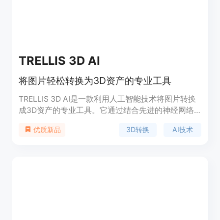
TRELLIS 3D AI
将图片轻松转换为3D资产的专业工具
TRELLIS 3D AI是一款利用人工智能技术将图片转换
成3D资产的专业工具。它通过结合先进的神经网络
和结构化潜在技术（Structured LATents, SLAT），
3D转换
AI技术
优质新品
能够保持输入图片的结构完整性和视觉细节，生成高
质量的3D资产。产品背景信息显示，TRELLIS 3D AI
被全球专业人士信赖，用于可靠的图像到3D资产的
转换。与传统的3D建模工具不同，TRELLIS 3D AI提
供了一个无需复杂操作的图像到3D资产的转换过
程。产品价格为免费，适合需要快速、高效生成3D
资产的用户。