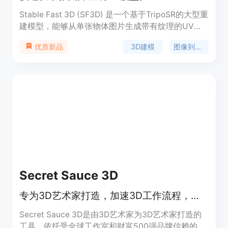
Stable Fast 3D (SF3D) 是一个基于TripoSR的大型重
建模型，能够从单张物体图片生成带有纹理的UV展
开3D网格资产。该模型训练有素，能在不到一秒的
3D建模
图像到3D
优质新品
时间内创建3D模型，具有较低的多边形计数，并且
进行了UV展开和纹理处理，使得模型在下游应用如
游戏引擎或渲染工作中更易于使用。此外，模型还能
预测每个物体的材料参数（粗糙度、金属感），在渲
染过程中增强反射行为。SF3D适用于需要快速3D建
模的领域，如游戏开发、电影特效制作等。
Secret Sauce 3D
专为3D艺术家打造，加速3D工作流程，让创作更高效。
Secret Sauce 3D是由3D艺术家为3D艺术家打造的
工具，依托受全球工作室和财富500强品牌信赖的专