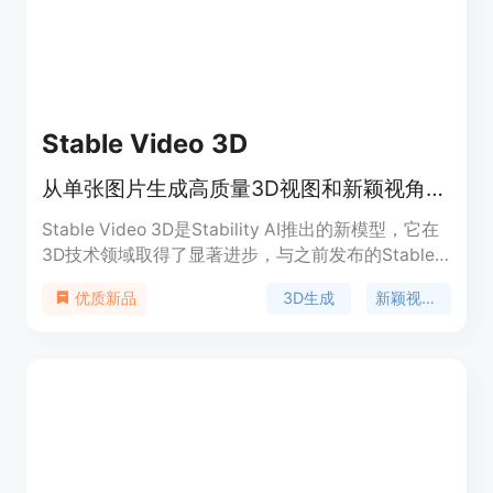
Stable Video 3D
从单张图片生成高质量3D视图和新颖视角的3D生成技术
Stable Video 3D是Stability AI推出的新模型，它在
3D技术领域取得了显著进步，与之前发布的Stable
Zero123相比，提供了大幅改进的质量和多视角支
3D生成
新颖视角合成
优质新品
持。该模型能够在没有相机条件的情况下，基于单张
图片输入生成轨道视频，并且能够沿着指定的相机路
径创建3D视频。