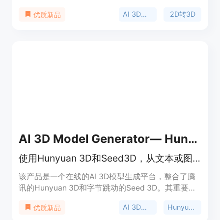
自然语言和视觉参考，将文本描述和图像转化为高质
AI 3D生成器
2D转3D
优质新品
量3D模型。与传统3D建模软件不同，它无需专业经
验，即可在几分钟内创建出专业的3D资产。该平台
提供免费的基础计划，也有每月24.99美元的Plus计
划，适用于需要快速创建3D模型的个人和企业。
AI 3D Model Generator— Hunyuan 3D &amp; Seed 3D
使用Hunyuan 3D和Seed3D，从文本或图像生成AI 3D模型，免费在线生成。
该产品是一个在线的AI 3D模型生成平台，整合了腾
讯的Hunyuan 3D和字节跳动的Seed 3D。其重要性
在于打破了传统3D建模的技术门槛，让没有3D技能
AI 3D模型生成
Hunyuan 3D
优质新品
的用户也能轻松生成3D模型。主要优点包括生成速