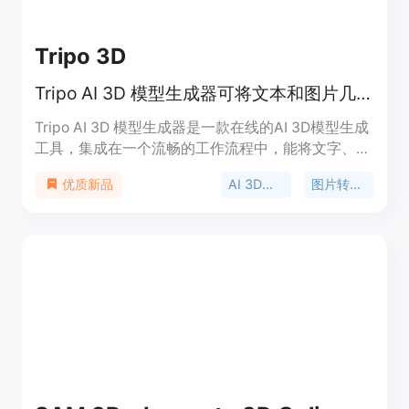
Tripo 3D
Tripo AI 3D 模型生成器可将文本和图片几秒内转为可用于生产的3D模型。
Tripo AI 3D 模型生成器是一款在线的AI 3D模型生成
工具，集成在一个流畅的工作流程中，能将文字、图
片或草图快速转化为可用于生产的3D资产。其主要
AI 3D模型生成
图片转3D模型
优质新品
优点在于速度快，能将数小时的人工3D作业缩短至
秒级完成；成本低，借助智能算法提高效率从而降低
成本；功能强大，具备文字和图片生成3D模型、智
能分割、AI纹理、绑骨与动画等多种功能。产品背景
是为了满足创意行业对于高效3D建模的需求。该产
品提供免费试用，无需注册，支持导出
GLB/STL/OBJ格式，用于游戏和3D打印等领域，定
位是为全球创作者提供更智能、更简化的3D建模解
决方案。