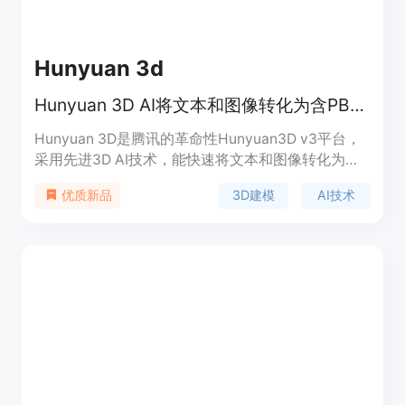
Hunyuan 3d
Hunyuan 3D AI将文本和图像转化为含PBR纹理的高质量3D模型，无需建模经验。
Hunyuan 3D是腾讯的革命性Hunyuan3D v3平台，
采用先进3D AI技术，能快速将文本和图像转化为专
业3D模型。其重要性在于降低了3D建模门槛，让非
3D建模
AI技术
优质新品
专业人士也能参与创作。主要优点是速度快、精度
高、纹理质量好，使用100亿参数模型。产品定位为
面向广泛用户的3D建模平台。价格方面，有免费的
基础计划和每月24.99美元的Plus计划。