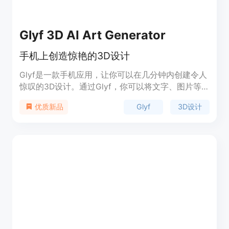
Glyf 3D AI Art Generator
手机上创造惊艳的3D设计
Glyf是一款手机应用，让你可以在几分钟内创建令人
惊叹的3D设计。通过Glyf，你可以将文字、图片等
转换成精美的3D艺术品，并且利用强大的人工智能
Glyf
3D设计
优质新品
功能，通过几句话创造出令人惊艳的AI艺术。Glyf将
很快上线于Google Play Store和Apple App Store。