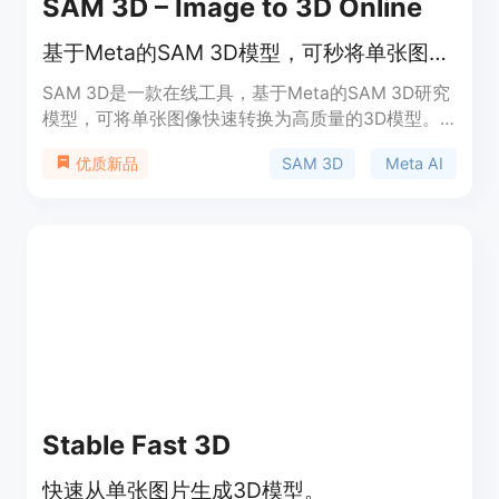
SAM 3D – Image to 3D Online
基于Meta的SAM 3D模型，可秒将单张图像转换成高质量3D模型。
SAM 3D是一款在线工具，基于Meta的SAM 3D研究
模型，可将单张图像快速转换为高质量的3D模型。
其重要性在于打破了传统摄影测量和仅使用合成数据
SAM 3D
Meta AI
优质新品
训练的限制，为3D重建带来了语义理解。主要优点
包括在复杂真实场景下的高鲁棒性、快速推理、支持
标准3D格式导出等。产品背景是Meta在计算机视觉
领域的研究成果，页面未提及价格信息，定位是为用
户提供便捷的3D重建服务。
Stable Fast 3D
快速从单张图片生成3D模型。