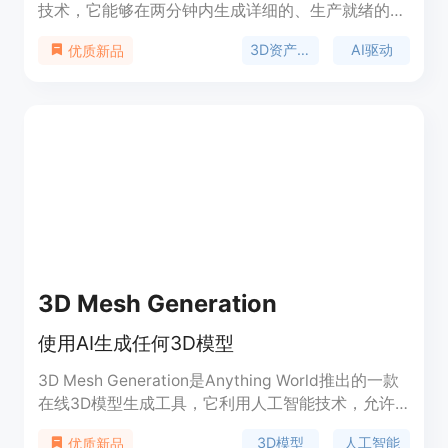
技术，它能够在两分钟内生成详细的、生产就绪的
3D资产，包括组织良好的UV贴图、4K纹理和PBR材
3D资产生成
AI驱动
优质新品
料。这项技术使用多视图扩散模型和基于
Transformer的重建，能够从文本提示或参考图像合
成高质量的3D资产，实现卓越的效率和可扩展性。
Edify 3D对于视频游戏设计、扩展现实、电影制作和
仿真等需要严格生产标准的行业至关重要。
3D Mesh Generation
使用AI生成任何3D模型
3D Mesh Generation是Anything World推出的一款
在线3D模型生成工具，它利用人工智能技术，允许
用户通过简单的文字描述或上传图片来快速生成3D
3D模型
人工智能
优质新品