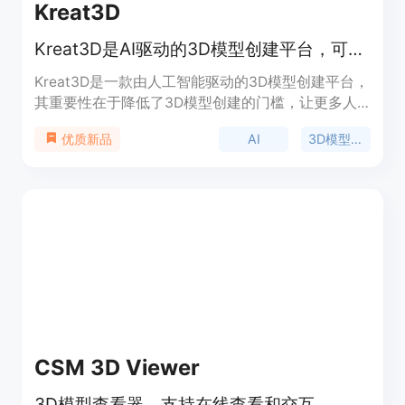
Kreat3D
Kreat3D是AI驱动的3D模型创建平台，可快速将图像和文本转化为3D模型。
Kreat3D是一款由人工智能驱动的3D模型创建平台，
其重要性在于降低了3D模型创建的门槛，让更多人
能够轻松参与到3D内容的创作中。主要优点包括：
AI
3D模型创建
优质新品
能够快速将图像和文本转化为3D模型，无需复杂的
建模工具；支持多种输入方式和输出格式，适用于不
同的使用场景；集成了多个先进的生成模型，具备灵
活和不断进化的能力。产品背景是为了满足设计师、
开发者和创作者对于高效创建3D模型的需求。价格
方面，提供免费试用，付费计划则解锁更高的生成限
制、高级参数、更快的处理优先级和商业使用权。定
位是面向广大3D内容创作者，提供便捷、高效、高
质量的3D模型创建解决方案。
CSM 3D Viewer
3D模型查看器，支持在线查看和交互