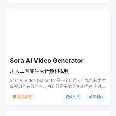
用指南和定价方案等。
Sora AI Video Generator
用人工智能生成音频和视频
Sora AI Video Generator是一个使用人工智能技术生
成视频的在线平台。用户只需要输入文本描述,它就
可以自动生成高质量的视频动画。该平台提供强大的
视频生成
动画制作
优质新品
创意工具,使用户无需专业技术就可以创作出精美的
视频内容。关键功能包括:支持多种视觉风格选择,视
频分辨率高达4K,支持添加背景音乐和文字,一键生成