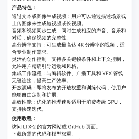
产品特色：
通过文本或图像生成视频：用户可以通过描述场景或
上传图像来生成短视频或长视频。
音频和视频同步生成：同时生成相应的声音、音乐和
对话，确保视频的完整性。
高分辨率支持：可生成最高达 4K 分辨率的视频，适
合专业制作需求。
灵活的创作控制：支持多关键帧条件和上下文控制，
允许用户精确引导运动和风格。
集成工作流程：与编辑软件、广播工具和 VFX 管线
无缝连接，提高生产效率。
开放源码：即将发布的开放权重和训练代码，使用户
能够自由定制和扩展。
高效性能：优化的推理速度适用于消费者级 GPU，
支持快速迭代。
使用教程：
访问 LTX-2 的官方网站或 GitHub 页面。
下载所需的代码和模型权重。