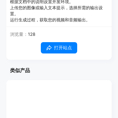
根据文档中的说明设置开发环境。
上传您的图像或输入文本提示，选择所需的输出设
置。
运行生成过程，获取您的视频和音频输出。
浏览量：
128
打开站点
类似产品