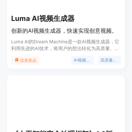
Luma AI视频生成器
创新的AI视频生成器，快速实现创意视频。
Luma AI的Dream Machine是一款AI视频生成器，它
利用先进的AI技术，将用户的想法转化为高质量、逼
真的视频。它支持从文字描述或图片开始生成视频，
AI视频生成
高质量输出
优质新品
具有高度的可扩展性、快速生成能力和实时访问功
能。产品界面用户友好，适合专业人士和创意爱好者
使用。Luma AI的Dream Machine不断更新，以保持
技术领先，为用户提供持续改进的视频生成体验。