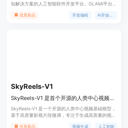
知解决方案的人工智能软件开发平台。OLAMI平台具
有语音识别、自然语言理解、对话管理、语音合成等
开发编程
Ai开放平台
优质新品
语音AI技术,以及图像识别、语义理解等视觉AI技术,
可以轻松地为产品加入人工智能,提升用户体验。
SkyReels-V1
SkyReels-V1 是首个开源的人类中心视频基础模型，专注于高质量视频生成。
SkyReels-V1 是一个开源的人类中心视频基础模型，
基于高质量影视片段微调，专注于生成高质量的视频
内容。该模型在开源领域达到了顶尖水平，与商业模
视频生成
人工智能
优质新品