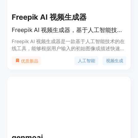
Freepik AI 视频生成器
Freepik AI 视频生成器，基于人工智能技术快速生成高质量视频内容。
Freepik AI 视频生成器是一款基于人工智能技术的在
线工具，能够根据用户输入的初始图像或描述快速生
成视频。该技术利用先进的 AI 算法，实现视频内容
人工智能
视频生成
优质新品
的自动化生成，极大地提高了视频创作的效率。产品
定位为创意设计人员和视频制作者提供快速、高效的
视频生成解决方案，帮助用户节省时间和精力。目前
该工具处于 Beta 测试阶段，用户可以免费试用其功
能。
genmoai