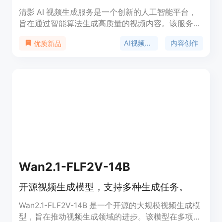
清影 AI 视频生成服务是一个创新的人工智能平台，
旨在通过智能算法生成高质量的视频内容。该服务适
合各种行业用户，能够快速便捷地生成富有创意的视
AI视频生成
内容创作
优质新品
觉内容。无论是商业广告、教育课程还是娱乐视频，
清影 AI 都能提供优质的解决方案。该产品依托于先
进的 GLM 大模型，确保生成内容的准确性与丰富
性，同时满足用户个性化需求。提供免费试用，鼓励
用户探索 AI 视频创作的无限可能。
Wan2.1-FLF2V-14B
开源视频生成模型，支持多种生成任务。
Wan2.1-FLF2V-14B 是一个开源的大规模视频生成模
型，旨在推动视频生成领域的进步。该模型在多项基