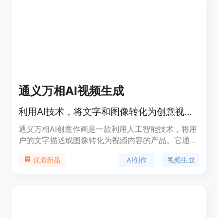
整理和创新需求，也能为商业用户提供一种新颖的营
销和宣传方式。目前，该产品提供免费试用，具体价
格和定位信息需进一步了解。
通义万相AI视频生成
利用AI技术，将文字和图像转化为创意视频。
通义万相AI创意作画是一款利用人工智能技术，将用
户的文字描述或图像转化为视频内容的产品。它通过
先进的AI算法，能够理解用户的创意意图，自动生成
AI创作
视频生成
优质新品
具有艺术感的视频。该产品不仅能够提升内容创作的
效率，还能激发用户的创造力，适用于广告、教育、
娱乐等多个领域。