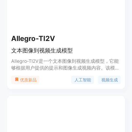
Allegro-TI2V
文本图像到视频生成模型
Allegro-TI2V是一个文本图像到视频生成模型，它能
够根据用户提供的提示和图像生成视频内容。该模型
以其开源性、多样化的内容创作能力、高质量的输
人工智能
视频生成
优质新品
出、小巧高效的模型参数以及支持多种精度和GPU内
存优化而受到关注。它代表了当前人工智能技术在视
频生成领域的前沿进展，具有重要的技术价值和商业
应用潜力。Allegro-TI2V模型在Hugging Face平台
上提供，遵循Apache 2.0开源协议，用户可以免费
下载和使用。