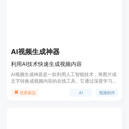
高质量视频等。适用于视频创作者、广告公司、游戏
开发者等创意行业,以及个人用户的视频内容生产。
AI视频生成神器
利用AI技术快速生成视频内容
AI视频生成神器是一款利用人工智能技术，将图片或
文字转换成视频内容的在线工具。它通过深度学习算
法，能够理解图片和文字的含义，自动生成具有吸引
AI
视频制作
优质新品
力的视频内容。这种技术的应用，极大地降低了视频
制作的成本和门槛，使得普通用户也能轻松制作出专
业级别的视频。产品背景信息显示，随着社交媒体和
视频平台的兴起，用户对视频内容的需求日益增长，
而传统的视频制作方式成本高、耗时长，难以满足快
速变化的市场需求。AI视频生成神器的出现，正好填