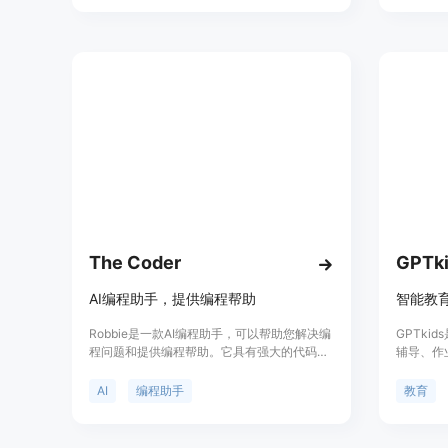
改变您的
The Coder
GPTki
AI编程助手，提供编程帮助
智能教
Robbie是一款AI编程助手，可以帮助您解决编
GPTk
程问题和提供编程帮助。它具有强大的代码解
辅导、作
释和执行能力，可以解释和执行Python代码，
大的语言
并提供实时反馈。Robbie还提供了丰富的编程
学习难题
AI
编程助手
教育
教程和示例代码，帮助您学习和提升编程技
能。无论您是初学者还是有经验的开发者，
Robbie都可以成为您的最佳编程伙伴。