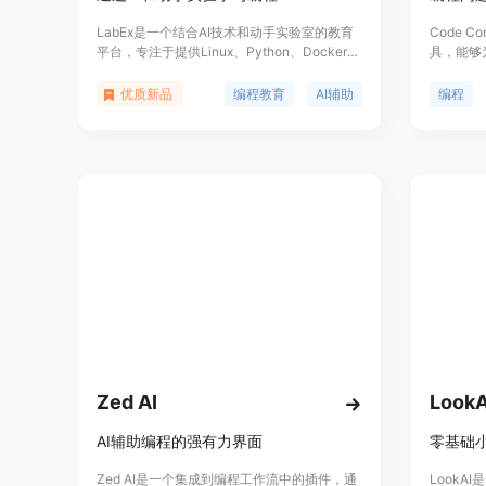
LabEx是一个结合AI技术和动手实验室的教育
Code 
平台，专注于提供Linux、Python、Docker、
具，能够
Kubernetes、机器学习等技术的实战学习体
馈。你可
验。通过互动式的学习环境和结构化的技能
反馈，解
优质新品
编程教育
AI辅助
编程
树，用户可以逐步掌握技术技能，并在完成技
Code 
能树后参与真实世界项目，巩固所学知识。
你掌握难
LabEx还拥有AI助手Labby，为用户提供实时
的编程帮助和答疑。此外，LabEx承诺每完成
一个技能树，就会种植一棵真实的树，让学习
之旅也能为地球做出贡献。
Zed AI
LookA
AI辅助编程的强有力界面
零基础小
Zed AI是一个集成到编程工作流中的插件，通
LookA