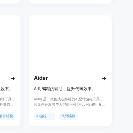
等任务。
户。定位于提升编程效率，减少编程错误。
方面进行了改
快约2
者，尤其
包括高效
多种编程
效率具有
过
作伙伴向全球
足企业对
Aider
互效率。
AI对编程的辅助，提升代码效率。
的网站工具，
aider 是一款集成在终端的AI配对编程工具，
件夹或
它允许开发者与大型语言模型(LLMs)进行配对
键复制功
编程，以编辑本地Git仓库中的代码。aider 与
为AI友好
GPT-4o 和 Claude 3 Opus 等模型配合使用效
项目结构
AI编程辅助
代码编辑
现更智能、
果最佳，并且可以连接到几乎所有的LLM。它
AI辅助开
通过自动提交代码变更，并使用合理的提交信
要与AI工
息来帮助开发者提高编程效率。aider 支持多