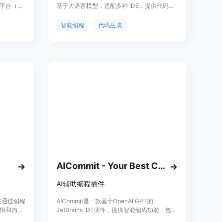
平台（如
基于大语言模型，适配多种 IDE，提供代码预
e）直接集成，
测、智能问答等功能。它能够提升开发人员的
I的AI模
编程效率和代码质量，减少编程错误，降低修
智能编程
代码生成
，使用得
复问题的频率。该产品适合各种开发者使用，
s、
特别是在快速开发和测试需求中。随着智能编
支持弹出式聊
程的兴起，JoyCoder 为开发者提供了一个高
以使用。
效、流畅的编程环境，满足其多样化需求。产
品定价方面，具体信息请联系售前顾问。
AICommit - Your Best Commit Generator
AI辅助编程插件
旨在通过编程
AICommit是一款基于OpenAI GPT的
辑和内联
JetBrains IDE插件，提供智能编码功能，包括
or这样的
自动生成提交信息、代码优化、代码解释、文