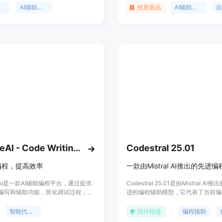
机器人一起制定教育目标，您将获得
闭源AI辅助编程工具的核心能力。
习
AI辅助教育
优质新品
AI辅助编程
合您需求的课程。Chat2Course是
开源社区的力量，推动了AI在编程领
打造的教育革命。
用，使得开发者能够更加高效地编写
码。目前该项目处于早期阶段，但已
其在提高编程效率和辅助代码生成方
力。
CoableAI - Code Writing & Debugging
Codestral 25.01
编程，提高效率
leAI是一款AI辅助编程平台，通过提供
Codestral 25.01是由Mistral A
编写和辅助功能，简化调试过程，优
进的编程辅助模型，它代表了当前编
增强协作能力，提高编码效率。无需
域的前沿技术。该模型具有轻量级、
，用户可通过免费的计算积分体验我
精通80多种编程语言的特点，专为
智能代码编写
国外精选
编程辅助
。欢迎注册我们的私人测试版，彻底
频率的使用场景进行了优化，并支持