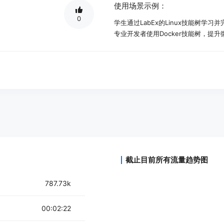
使用场景示例：
0
学生通过LabEx的Linux技能树学
专业开发者使用Docker技能树，提
数据科学家在LabEx上通过机器学习
产品特色：
提供Linux、Python、Docker等技
AI助手Labby提供编程帮助
动手在线实验室，无视频，100%实践
完成技能树后参与真实世界项目
结构化学习路径，系统掌握技术技能
每完成一个技能树，种植一棵真实的
截止目前所有流量趋势图
787.73k
00:02:22