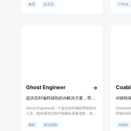
界。
们的聊天
教育
多语言
个性化学
一个真正适
为您量身
Ghost Engineer
提供实时编程辅助的AI解决方案，帮助应对Leetcode风格的面试。
AI辅助
Ghost Engineer是一个提供实时编程帮助的AI
Codab
工具，能在面试过程中隐藏在屏幕顶部，实时
智能代码
解决算法和系统设计问题。其优点包括无需切
化算法，
换窗口标签、无眼动或反光干扰、支持多种编
预付费用
编程
面试辅助
AI辅助
程语言等。
们的服务