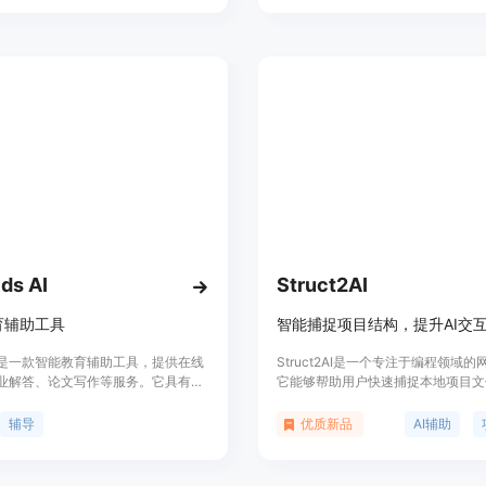
编码体验！
填充（FIM）、代码纠正和测试生成
Codestral 25.01在架构和分词器
进，代码生成和补全速度比前代产品
倍，成为了同级别中编程任务的领导
在FIM用例中表现突出。其主要优点
的架构、快速的代码生成能力以及对
语言的精通，对于提升开发者的编程
重要意义。Codestral 25.01目前通
Continue.dev等IDE/IDE插件合
开发者推出，并支持本地部署，以满
于数据和模型驻留的需求。
ds AI
Struct2AI
育辅助工具
智能捕捉项目结构，提升AI交
ids是一款智能教育辅助工具，提供在线
Struct2AI是一个专注于编程领域
业解答、论文写作等服务。它具有强
它能够帮助用户快速捕捉本地项目文
理解和生成能力，可以帮助学生解决
GitHub仓库的项目结构，并通过一
。
能，将项目结构或选定文件内容转化
辅导
优质新品
AI辅助
的格式，直接粘贴到AI工具中，实
上下文感知的辅助。该工具通过简化
发流程，提高开发效率，尤其适合需