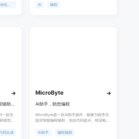
该项目通过
档生成、代码转换和翻译等。让你的编码过程
自动化编辑
AI
编程
域的应
更高效便捷。
和编辑代
经展示了
面的潜
MicroByte
一款由Mistral AI推出的先进编程辅助模型。
AI助手，助您编程
I推出的一款先
MicroByte是一款AI助手插件，能够为程序员
程模型领
提供智能编程辅助，包括代码提示、错误检
快速以及
查、自动补全等功能。其优势在于通过深度学
低延迟、高
习算法不断优化，能够提高编程效率，减少错
代码生成
AI助手
编程辅助
诸如代码
误。定价灵活多样，适合个人开发者和企业用