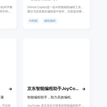
计算机科学教
GitHub Copilot是一款AI智能辅助编程工具，
至高中的编
通过与您直接在编辑器中协作，为您提供整行
人工智能
代码或整个函数的建议。它能够帮助您编写更
验室和个
好的代码，提高开发效率。GitHub Copilot已
AI智能
辅助编程
举办数字节，
被广泛采用并获得了全球的信赖。它支持多种
以上的经
编程语言，包括JavaScript、Python、
优势。
TypeScript等。GitHub Copilot提供了丰富的
功能，如自动补全、代码生成、语法检查等，
帮助您更轻松地完成编程任务。GitHub
Copilot还提供了各种使用场景，包括开发新项
目、改善现有代码、解决编程难题等。定价方
面，请参考官方网站获取详细信息。
京东智能编程助手JoyCoder
答案
智能编程助手，助力高效编程。
具，可以快
JoyCoder 是京东自主研发的智能编程助手，