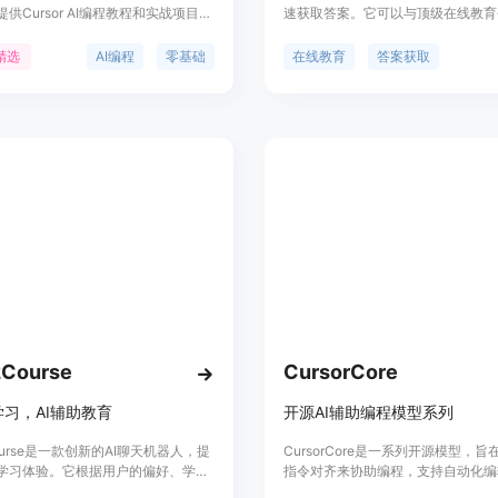
供Cursor AI编程教程和实战项目，
速获取答案。它可以与顶级在线教育
认识、学会使用Cursor，落地创意和
Canvas、Blackboard和Moodl
平台以视频教程、实战项目和AI资源
利用AI技术回答任何问题。Studied A
精选
AI编程
零基础
在线教育
答案获取
色，旨在赋能每一个普通人，让他们
型会随着每个问题的回答而不断提高
代中能够更好地发挥自己的创造力。
越多效果越好。它可以嵌入到Canva
I平台免费提供资源，适合所有对AI编程
Moodle和Blackboard中，并且
初学者。
天窗口，在任何不支持的网站上都可
如果需要支持，请发送电子邮件至
support@studied.ai。
2Course
CursorCore
习，AI辅助教育
开源AI辅助编程模型系列
Course是一款创新的AI聊天机器人，提
CursorCore是一系列开源模型，
学习体验。它根据用户的偏好、学习
指令对齐来协助编程，支持自动化编
标，定制独特的学习课程。通过与我
聊天等功能。这些功能模仿了如Curs