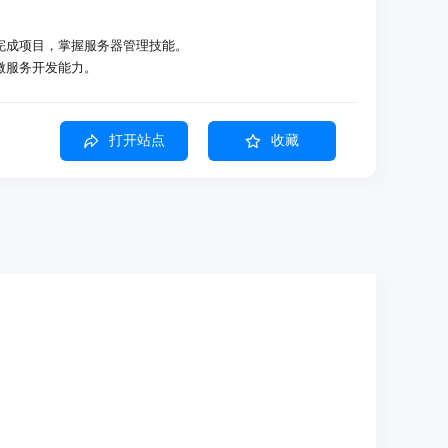
习并完成项目，掌握服务器管理技能。
升微服务开发能力。
技能树进行模型训练和优化。
打开站点
收藏
能树学习
学习
树