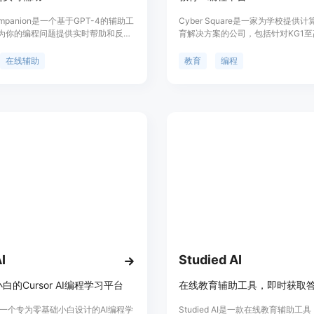
Companion是一个基于GPT-4的辅助工
Cyber Square是一家为学校提供
为你的编程问题提供实时帮助和反
育解决方案的公司，包括针对KG1
以在我们的在线编程环境中获得即时
程和人工智能课程。他们的平台利用
决问题或提出问题。你还可以使用
为教师提供便利，提供云端计算机实
在线辅助
教育
编程
Companion生成新的问题或示例，帮助
人登录。此外，Cyber Square还
以理解的概念。
展示学生的科技成果，并提供10年
验、风险免费的实施以及国际合作等
I
Studied AI
白的Cursor AI编程学习平台
在线教育辅助工具，即时获取
I是一个专为零基础小白设计的AI编程学
Studied AI是一款在线教育辅助工