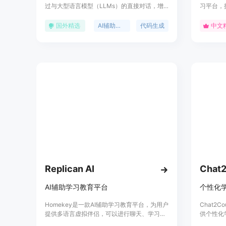
过与大型语言模型（LLMs）的直接对话，增
习平台，提
强了代码生成、转换和分析的能力。它提供了
帮助用户
多种交互方式，包括助手面板、斜杠命令、内
想法。该
国外精选
AI辅助编程
代码生成
中文
联助手和提示库，以提高开发效率。Zed AI还
集合为特
支持多种LLMs提供商，允许开发者根据需要
在AI时
选择不同的模型来提高开发效能。此外，Zed
LookA
AI提供了一个全新的托管服务，第一个月免费
感兴趣的
使用，并配备了Anthropic API，专为快速转换
现有文本而设计。
Replican AI
Chat
AI辅助学习教育平台
个性化学
Homekey是一款AI辅助学习教育平台，为用户
Chat2
提供多语言虚拟伴侣，可以进行聊天、学习、
供个性化
实时翻译等多种功能，助力用户跨越语言和边
风格和目