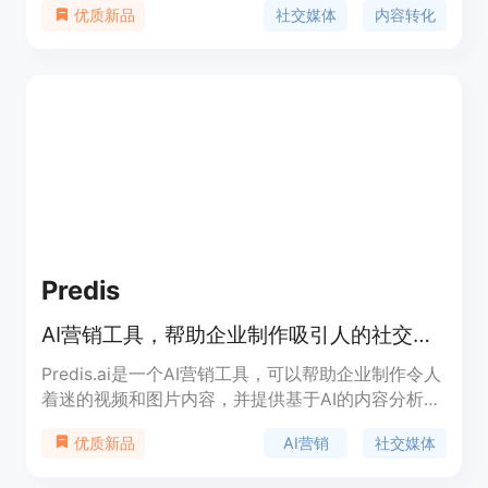
社交媒体
内容转化
优质新品
费力，让您的信息更好地传达给目标受众。快速试用
免费版或选择付费计划。
Predis
AI营销工具，帮助企业制作吸引人的社交媒体内容
Predis.ai是一个AI营销工具，可以帮助企业制作令人
着迷的视频和图片内容，并提供基于AI的内容分析。
它提供视频生成、创意生成、发布和分析、文案生
AI营销
社交媒体
优质新品
成、AI Meme制作等一系列功能。无需专业设计师，
您可以使用ChatGPT、Canva和Hootsuite的组合，