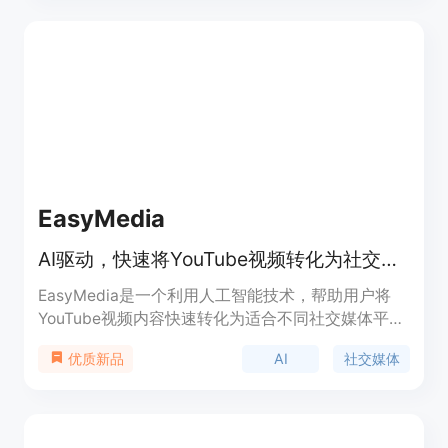
EasyMedia
AI驱动，快速将YouTube视频转化为社交媒体内容。
EasyMedia是一个利用人工智能技术，帮助用户将
YouTube视频内容快速转化为适合不同社交媒体平台
的帖子、推文等。它支持Facebook、Instagram、
AI
社交媒体
优质新品
Twitter、LinkedIn等多个平台，能够根据平台特点
自动调整内容格式，提高内容的吸引力和传播力。产
品背景在于帮助用户节省内容创作时间，同时增加其
在数字世界中的影响力。