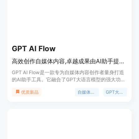
GPT AI Flow
高效创作自媒体内容,卓越成果由AI助手提供支持
GPT AI Flow是一款专为自媒体内容创作者量身打造
的AI助手工具。它融合了GPT大语言模型的强大功能,
可以助力内容创作的方方面面,包括构思主题、撰写
自媒体内容创作
GPT大语言模型
优质新品
草稿、优化语言、分析受众反馈,以及提升内容在搜
索引擎的曝光率。无论您是新手博主还是经验丰富的
自媒体大V,GPT AI Flow都能成为您得力的创作助手,
帮助您高效创作出高质量的内容。