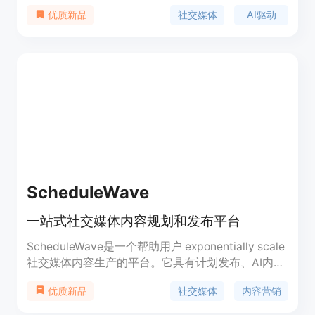
媒体内容。它提供了排程、社交收件箱、AI写作助
社交媒体
AI驱动
优质新品
手、分析等功能，并支持团队协作和白标服务。
FeedHive可应用于Facebook、Instagram、
YouTube、TikTok、LinkedIn、Pinterest和Google
Business等社交平台。
ScheduleWave
一站式社交媒体内容规划和发布平台
ScheduleWave是一个帮助用户 exponentially scale
社交媒体内容生产的平台。它具有计划发布、AI内容
生成、数据分析等全方位的社交媒体管理功能,可以
社交媒体
内容营销
优质新品
帮助用户提高线上影响力、吸引客户、达成社交媒体
目标。