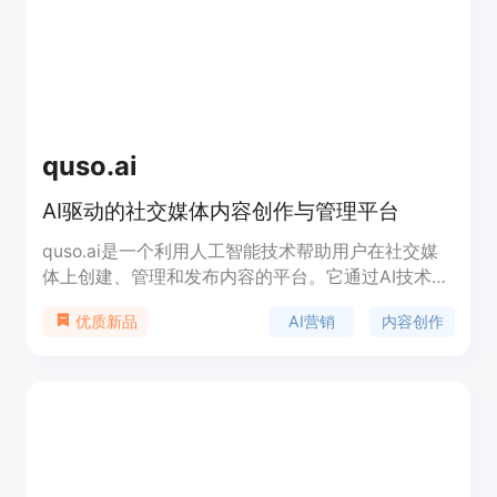
quso.ai
AI驱动的社交媒体内容创作与管理平台
quso.ai是一个利用人工智能技术帮助用户在社交媒
体上创建、管理和发布内容的平台。它通过AI技术简
化了内容创作流程，提供了从视频剪辑到社交媒体管
AI营销
内容创作
优质新品
理的一系列工具，帮助用户提升内容的吸引力和参与
度。产品背景信息显示，quso.ai旨在为内容创作者
和品牌提供全面的AI营销解决方案，通过自动化和智
能化的工具，实现社交媒体成功。价格方面，
quso.ai提供了免费试用和付费订阅的选项，以满足
不同用户的需求。