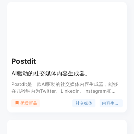
作和发布内容。其主要优点包括能够学习品牌的声
音、视觉和价值观，创建一致、真实且量身定制的内
容；自动在受众最活跃时发布内容；提供全面的功能
集，如内容生成、再利用、自动调度、分析等。产品
背景是为满足小企业主在社交媒体营销方面的需求而
开发。价格方面，提供免费试用。定位是帮助小企业
主简化社交媒体内容工作流程，在各平台保持一致
性，快速轻松地扩大受众群体。
Postdit
AI驱动的社交媒体内容生成器。
Postdit是一款AI驱动的社交媒体内容生成器，能够
在几秒钟内为Twitter、LinkedIn、Instagram和
Facebook创建引人注目的社交媒体帖子。其主要优
社交媒体
内容生成器
优质新品
点包括多平台优化、智能AI技术、快速生成以及适合
各类社交媒体使用者。