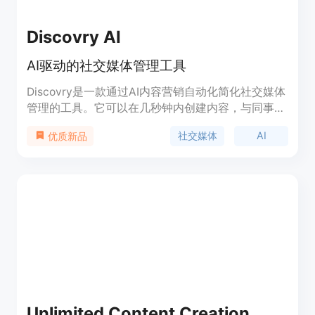
Discovry AI
AI驱动的社交媒体管理工具
Discovry是一款通过AI内容营销自动化简化社交媒体
管理的工具。它可以在几秒钟内创建内容，与同事进
行审核和协作，并计划发布到社交媒体。将所有营销
社交媒体
AI
优质新品
流程集中到一个地方。
Unlimited Content Creation