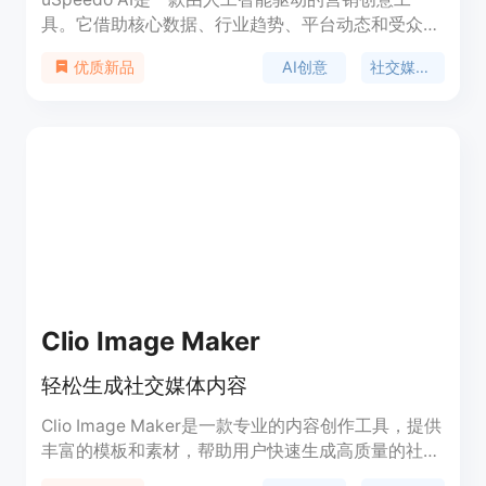
具。它借助核心数据、行业趋势、平台动态和受众行
为，为用户提供精准的营销内容。其重要性在于能够
AI创意
社交媒体内容
优质新品
极大地提高营销内容的创作效率和质量，帮助企业和
个人节省时间和精力。该产品的主要优点包括数据驱
动、从文本到多媒体的全类型内容生成、智能洞察、
一键发布等。产品背景信息暂未提及。价格方面，提
供免费试用，用户还可通过加入Discord社区获得5个
额外积分。其定位是为营销人员、代理商和个体创业
者等提供一站式的营销内容创作解决方案。
Clio Image Maker
轻松生成社交媒体内容
Clio Image Maker是一款专业的内容创作工具，提供
丰富的模板和素材，帮助用户快速生成高质量的社交
媒体内容。无需专业设计技能，轻松实现内容创作。