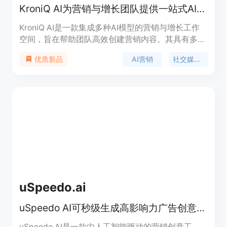
KroniQ AI为营销与增长团队提供一站式AI工作空间，支持多平台内容创作。
KroniQ AI是一款集成多种AI模型的营销与增长工作
空间，旨在帮助团队高效创建营销内容。其具有多模
型AI能力，可自动根据用户需求选择最佳模型进行内
AI营销
社交媒体内容
优质新品
容生成。产品的主要优点包括一站式解决营销内容创
作需求，无需在多个工具间切换；支持多种内容形
式，如长文、社交媒体创意和视频；提供慷慨的付费
计划使用限制，适合开展营销活动。产品背景是满足
市场对高效、集成化AI营销工具的需求。价格方面，
提供免费试用，付费计划根据不同需求而定，具有较
高的性价比。产品定位为面向营销和增长团队的专业
AI平台。
uSpeedo.ai
uSpeedo AI可秒级生成高影响力广告创意与社交媒体内容
uSpeedo AI是一款由人工智能驱动的营销创意工