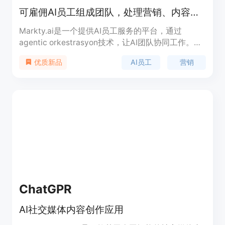
可雇佣AI员工组成团队，处理营销、内容、SEO和社交媒体工作
Markty.ai是一个提供AI员工服务的平台，通过
agentic orkestrasyon技术，让AI团队协同工作。其
重要性在于为企业提供专业、高效的营销解决方案，
AI员工
营销
优质新品
节省人力成本。主要优点包括提高工作流程效率、保
证内容持续性、增强潜在客户互动等。产品背景是满
足企业在数字化营销方面的需求。价格方面提供7天
免费试用。定位是帮助企业提升营销效果和管理效
率。
ChatGPR
AI社交媒体内容创作应用