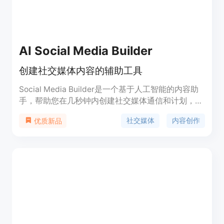
AI Social Media Builder
创建社交媒体内容的辅助工具
Social Media Builder是一个基于人工智能的内容助
手，帮助您在几秒钟内创建社交媒体通信和计划，节
省您的时间和金钱。它可以帮助您创建社交媒体帖
社交媒体
内容创作
优质新品
子、重写文章为吸引人的帖子、生成多触点的社交媒
体计划、发现增加您影响力的标签，并帮助您节省社
交媒体计划的时间。它还可以帮助您发现趋势和主题
关键词，以及在几秒钟内为所有社交渠道创建内容。