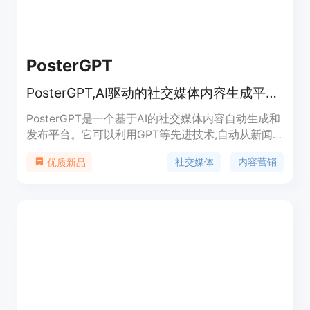
PosterGPT
PosterGPT,AI驱动的社交媒体内容生成平台。
PosterGPT是一个基于AI的社交媒体内容自动生成和
发布平台。它可以利用GPT等先进技术,自动从新闻
及提要源抓取内容,生成适合社交媒体发布的帖子,支
社交媒体
内容营销
优质新品
持自动发布到Twitter、Facebook等平台。优势是节
省时间,内容新颖,可以批量高效地产出大量内容。提
供多种订阅计划。定位于需要大量社交媒体内容的企
业、机构或创作者。