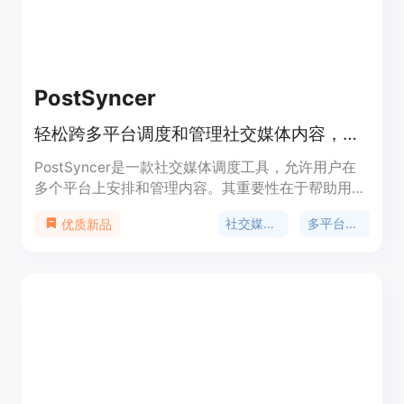
PostSyncer
轻松跨多平台调度和管理社交媒体内容，功能强大且价格实惠
PostSyncer是一款社交媒体调度工具，允许用户在
多个平台上安排和管理内容。其重要性在于帮助用户
节省时间、提高发布效率，保持内容发布的一致性。
社交媒体调度
多平台管理
优质新品
主要优点包括支持多平台发布、可创建AI视频和图
像、价格实惠（每月仅7美元）、拥有内置分析仪表
盘等。该产品由tibo maker团队开发，受到众多用户
的好评。