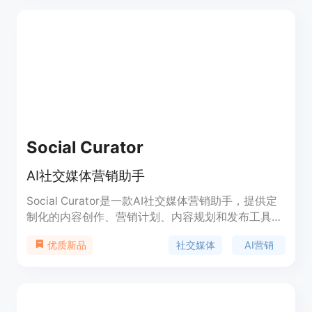
快速生成符合品牌语言的视频、轮播图和单张图片的
社交媒体帖子。Predis.ai还提供AI Reel制作、电商产
品视频生成、博客转视频等功能。不论您是需要制作
社交媒体内容，还是想提升产品的推广效果，
Predis.ai都能帮助您在短时间内生成数月的社交媒体
内容。
Social Curator
AI社交媒体营销助手
Social Curator是一款AI社交媒体营销助手，提供定
制化的内容创作、营销计划、内容规划和发布工具，
以及支持性社群等功能。通过Social Curator，您可
社交媒体
AI营销
优质新品
以轻松创建适合您业务的内容，并使用营销计划增加
销售。定价方案灵活，支持年费和月费。