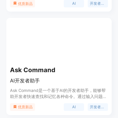
AI
开发者工具
优质新品
供丰富的代码示例和使用场景，帮助开发者更好地理
解和应用 AI 技术。
Ask Command
AI开发者助手
Ask Command是一个基于AI的开发者助手，能够帮
助开发者快速查找和记忆各种命令。通过输入问题，
应用会使用Open AI的GPT-3模型返回最佳的命令，
AI
开发者工具
优质新品
并提供简洁明了的使用示例。用户可以根据需要自定
义查询和记录命令，提高开发效率。