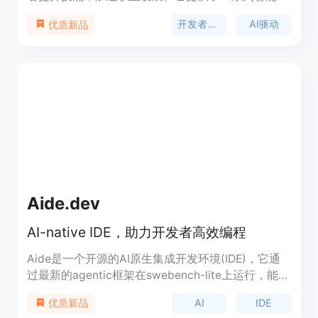
决方案，使用AI驱动的框架，让开发者能够更高效地
开发者工具
AI驱动
优质新品
学习新知识、准备面试、制定职业规划，并找到适合
自己的项目。Boostio将助你更自信、更有决心地前
进，解锁你的潜力。
Aide.dev
AI-native IDE，助力开发者高效编程
Aide是一个开源的AI原生集成开发环境(IDE)，它通
过最新的agentic框架在swebench-lite上运行，能够
提出代码修复建议或询问是否包含可能缺失的文件。
AI
IDE
优质新品
Aide通过迭代linter错误并使用LSP工具（如“Go to