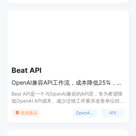
references”）来拉取相关上下文，实现了这一点。
Aide的主要优点包括：开发者控制、与真实工程师配
对编程的体验、快速调用、本地优先的智能处理等。
Aide旨在解决大型代码库中AI编辑的可维护性和准确
性问题，通过SWE-Bench Lite测试，解决了43%的
问题，成为当前最佳解决方案。
Beat API
OpenAI兼容API工作流，成本降低25%，助力开发者高效开发。
Best API是一个与OpenAI兼容的API层，专为希望降
低OpenAI API成本、减少迁移工作量并改善单位经
济效益的开发者设计。其主要优点在于使用开发者熟
OpenAI兼容
API
优质新品
悉的OpenAI API格式，只需更改基础URL即可快速切
换，成本比直接使用OpenAI降低25%。该产品适用
于独立开发者、AI初创公司和内容密集型应用，可帮
助他们在不改变开发方式的前提下，有效控制成本。