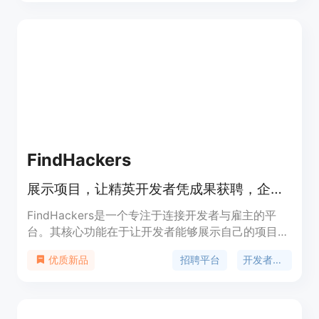
FindHackers
展示项目，让精英开发者凭成果获聘，企业可按需雇佣
FindHackers是一个专注于连接开发者与雇主的平
台。其核心功能在于让开发者能够展示自己的项目成
果，凭借实际的工作成果来获得工作机会，而雇主则
招聘平台
开发者展示
优质新品
可以根据开发者的项目作品来进行招聘。产品重要性
在于打破传统招聘中过于看重学历和工作经历的局
限，更注重实际能力和产出。主要优点是为开发者提
供了一个公平竞争的环境，也为雇主精准找到合适的