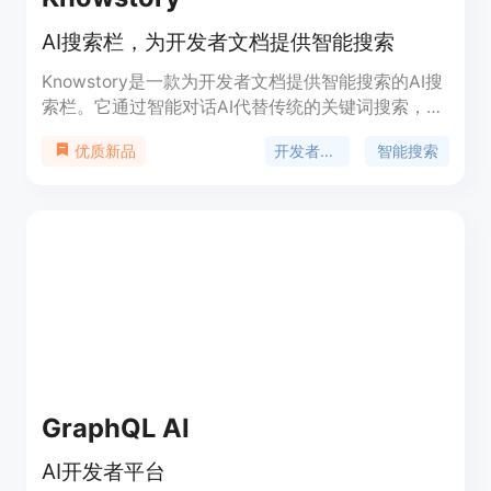
AI搜索栏，为开发者文档提供智能搜索
Knowstory是一款为开发者文档提供智能搜索的AI搜
索栏。它通过智能对话AI代替传统的关键词搜索，理
解上下文并提供相关结果。无需注册和付费，方便快
开发者工具
智能搜索
优质新品
捷地找到所需文档。支持Next.js、Vite、Django、
Vercel、Terraform等多个文档，并持续添加新的文
档。可在Chrome浏览器上安装扩展，一键使用。
GraphQL AI
AI开发者平台