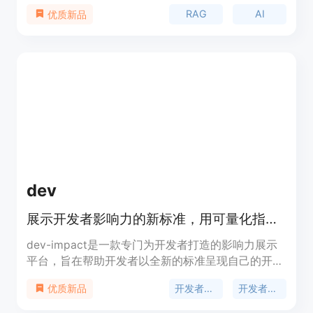
使用的API和SDK，帮助开发者快速启动并实现生成
RAG
AI
优质新品
式AI应用。Ragie具备高级功能，如LLM重排、摘要
索引、实体提取等，确保提供精确可靠的信息。它还
支持与Google Drive、Notion等流行数据源的直接连
接，并支持自动同步，保持数据最新。Ragie由Craft
Ventures领导，提供简单明了的定价策略，无需设置
费用或隐藏成本。
dev
展示开发者影响力的新标准，用可量化指标创建漂亮、可分享的开发者简介。
dev-impact是一款专门为开发者打造的影响力展示
平台，旨在帮助开发者以全新的标准呈现自己的开发
成果。它能将项目转化为可衡量的成果，以量化指标
开发者作品集
开发者简历
优质新品
和实际证据展示开发者的真实影响力，而非简单的要
点罗列。其重要性在于为开发者提供了一个专业、美