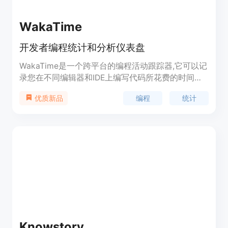
WakaTime
开发者编程统计和分析仪表盘
WakaTime是一个跨平台的编程活动跟踪器,它可以记
录您在不同编辑器和IDE上编写代码所花费的时间。
通过精美的图表和详细的AI分析,它可以帮助您分析代
编程
统计
优质新品
码行为,提高编程效率。
Knowstory