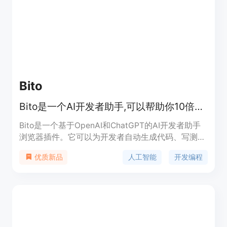
人才。背景信息暂未提及价格信息，但页面询问了是
否免费使用，推测可能有免费模式。产品定位是服务
于开发者和雇主的招聘与求职平台。
Bito
Bito是一个AI开发者助手,可以帮助你10倍提升开发效率。
Bito是一个基于OpenAI和ChatGPT的AI开发者助手
浏览器插件。它可以为开发者自动生成代码、写测试
用例、优化代码等,极大地提高开发效率。Bito易于安
人工智能
开发编程
优质新品
装使用,支持代码风格配置,所有数据均加密传输,绝不
存储用户代码,确保开发者的数据安全。Bito可以自动
完成代码编写的大部分工作,让开发者更专注于创造
性编码,真正提升10倍工作效率!