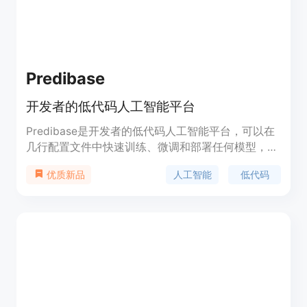
Predibase
开发者的低代码人工智能平台
Predibase是开发者的低代码人工智能平台，可以在
几行配置文件中快速训练、微调和部署任何模型，从
线性回归到大型语言模型。它是第一个为开发者打造
人工智能
低代码
优质新品
的低代码人工智能平台，通过使用您的数据和可扩展
的基础设施，以及预先训练的模型，帮助您更快地交
付价值。