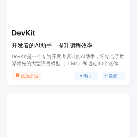
DevKit
开发者的AI助手，提升编程效率
DevKit是一个专为开发者设计的AI助手，它结合了世
界领先的大型语言模型（LLMs）和超过30个迷你工
具，帮助开发者快速构建软件，显著提升开发效率。
AI助手
开发者工具
优质新品
DevKit支持快速生成公共API配置、用普通英语查询
Postgres数据库、在聊天界面内生成和执行代码，以
及激发创造力，通过代码生成和p5.js工具进行艺术
创作和小游戏开发。DevKit以其强大的功能和易用
性，获得了开发者社区的广泛认可，被Product Hunt
社区评为顶级开发工具之一。