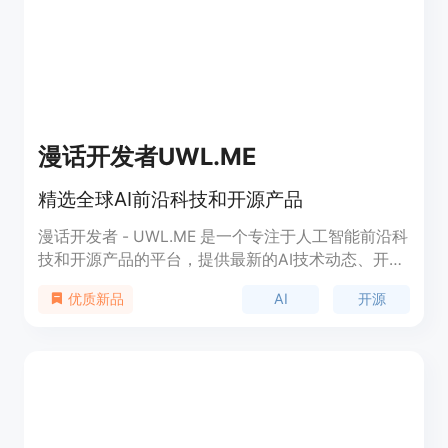
许可证开源，拥有35k星标和190+贡献者。它与AI安
全专家如Invariant Labs合作，以平衡创新与安全。
漫话开发者UWL.ME
精选全球AI前沿科技和开源产品
漫话开发者 - UWL.ME 是一个专注于人工智能前沿科
技和开源产品的平台，提供最新的AI技术动态、开源
产品介绍、以及相关领域的深度分析。它不仅为开发
AI
开源
优质新品
者和科技爱好者提供了一个获取信息的渠道，也为行
业内部人员提供了交流和学习的平台。