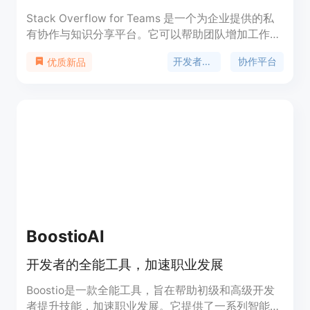
Stack Overflow for Teams 是一个为企业提供的私
有协作与知识分享平台。它可以帮助团队增加工作效
率，加速产品上市时间，并保护机构知识。该平台适
开发者社区
协作平台
优质新品
用于开发运维工程师、数据科学家、软件工程师、技
术支持团队和工程师管理者等不同角色。Stack
Overflow for Teams 有多个版本，价格从免费到定
制化，具有不同的功能和服务。
BoostioAI
开发者的全能工具，加速职业发展
Boostio是一款全能工具，旨在帮助初级和高级开发
者提升技能，加速职业发展。它提供了一系列智能解