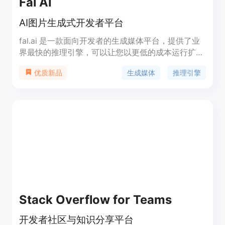
Fal AI
AI图片生成式开发者平台
fal.ai 是一款面向开发者的生成媒体平台，提供了业
界最快的推理引擎，可以让您以更低的成本运行扩散
模型，创造出全新的用户体验。它拥有实时、无缝的
生成媒体
推理引擎
优质新品
WebSocket 推理基础设施，为开发者带来了卓越的
使用体验。fal.ai 的定价方案根据实际使用情况灵活
调整，确保您只为消耗的计算资源付费，实现了最佳
的可扩展性和经济性。
Stack Overflow for Teams
开发者社区与知识分享平台