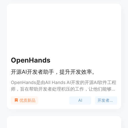
OpenHands
开源AI开发者助手，提升开发效率。
OpenHands是由All Hands AI开发的开源AI软件工程
师，旨在帮助开发者处理积压的工作，让他们能够专
注于解决难题、创造性挑战和过度工程化他们的配置
AI
开发者工具
优质新品
文件。该产品在SWE-bench验证问题集中解决了超
过一半的问题，是首个得分超过50%的AI工程师。此
外，来自十几个学术机构的顶级代码生成研究人员每
天都在帮助改进它。OpenHands在GitHub上以MIT