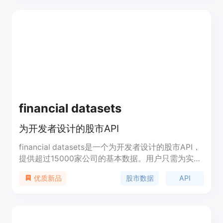
观且易于分享的平台，让招聘者和合作伙伴能更直观
地了解开发者的能力和成就。产品背景是针对开发者
在展示个人能力时缺乏有效工具的痛点而开发。价格
方面，Hobby计划永久免费，Pro计划需付费，提供
更高的限制、自定义域名、聊天功能等更多高级功
能。产品定位是成为开发者展示影响力的首选平台。
financial datasets
为开发者设计的股市API
financial datasets是一个为开发者设计的股市API，
提供超过15000家公司的基本数据。用户只需为实际
使用的数据付费，无需订阅、签订合同或受到使用限
股市数据
API
优质新品
制。