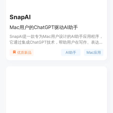
SnapAI
Mac用户的ChatGPT驱动AI助手
SnapAI是一款专为Mac用户设计的AI助手应用程序，
它通过集成ChatGPT技术，帮助用户在写作、表达和
任务完成上更加高效。SnapAI利用GPT-4技术，为
AI助手
Mac应用
优质新品
学生、专业人士以及希望简化日常任务的用户提供强
大的生产力支持。该应用无需注册即可使用，注重隐
私保护，不保存任何对话记录。