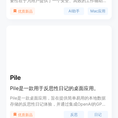
要性在于为用户提供了一个安全、高效的工作辅助工
具，避免了将机密数据上传到第三方服务器的风险。
AI助手
Mac应用
优质新品
主要优点包括能够记住工作中的所有信息，提问后可
获取带来源的答案，且所有数据都保留在本地Mac设
备上。该产品由一个有十年以上软件开发经验的瑞士
团队打造，秉持隐私至上的原则。价格方面，有一个
固定的套餐，提供三种支付方式，包括每月9.99美元
的月付、每年99.99美元的年付（相比月付节省
17%）以及一次性支付499.9美元的终身使用。其定
位是提供一个安全、便捷的本地AI工作助手，帮助用
户提高工作效率，节省时间和成本。
Pile
Pile是一款用于反思性日记的桌面应用。
Pile是一款桌面应用，旨在提供简单易用的本地数据
存储的反思性日记体验，并通过集成OpenAI的GPT
AI反思功能来增强用户的日记体验。用户可以通过集
反思
日记
优质新品
成OpenAI的GPT-4 API来获取AI生成的见解和思考，