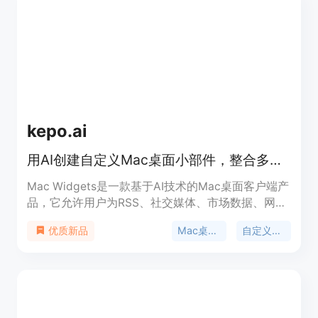
kepo.ai
用AI创建自定义Mac桌面小部件，整合多种信息与工具
Mac Widgets是一款基于AI技术的Mac桌面客户端产
品，它允许用户为RSS、社交媒体、市场数据、网页
等创建自定义的桌面小部件。产品的重要性在于能够
Mac桌面小部件
自定义小部件
优质新品
将用户关注的各类信息集中展示在一个便捷的面板
中，通过快捷键即可快速访问，提高用户获取信息的
效率。其主要优点包括高度的自定义性、整合多种信
息源以及操作便捷。产品背景可能是为了满足Mac用
户对于个性化桌面信息展示和快速访问的需求。文档
中未提及价格信息。产品定位为为Mac用户提供一站