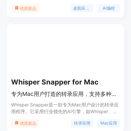
义的桌面应用。该软件具有本地优先的特性，应用程
桌面应用开发
AI编程
优质新品
序直接在用户的机器上运行，无需服务器或互联网连
接，确保数据安全。其具有高度的操作系统集成性，
能访问文件系统、键盘快捷键等。软件提供免费和
Pro两种价格方案，定位为帮助团队和个人快速开发
适合自身工作流程的内部工具和个人实用程序。
Whisper Snapper for Mac
专为Mac用户打造的转录应用，支持多种文件，准确快速，可本地或云端处理。
Whisper Snapper是一款专为Mac用户设计的转录应
用程序。它采用行业领先的AI引擎，如Whisper、
GPT 4o、Parakeet等，能实现快速、准确的转录。
转录应用
Mac应用
优质新品
重要性在于它满足了用户对音频、视频转录的需求，