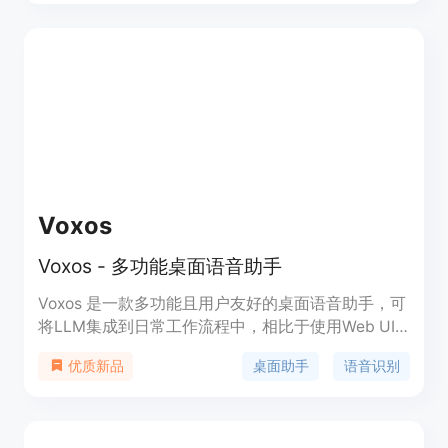
无需复杂设置，用户可直接拖放文件进行转录。主要
优点包括支持99种语言、6种导出格式，可选择本地
或云端AI处理，保护用户敏感数据；还具备说话人识
别等实用功能。产品背景是为解决Mac用户转录难题
而生。价格方面，可免费试用，升级Pro版只需一次
性支付9.99美元终身使用。定位是为创作者和专业人
士提供高效、安全的转录解决方案。
Voxos
Voxos - 多功能桌面语音助手
Voxos 是一款多功能且用户友好的桌面语音助手，可
将LLM集成到日常工作流程中，相比于使用Web UI
访问LLM，它更加简化。它非常适合任何使用桌面计
桌面助手
语音识别
优质新品
算机且希望节省时间和精力的人。此外，您还可以在
Voxos的模块化设计基础上构建自己的定制功能。
Voxos旨在易于扩展和定制。因此，我们鼓励您以符
合当前设计模式的方式定制您的修改，并希望您通过