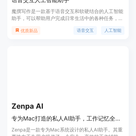
语音交互人工智能助手
魔撰写作是一款基于语音交互和软硬结合的人工智能
助手，可以帮助用户完成日常生活中的各种任务，包
括语音助手、智能家居控制、语音翻译、语音记事本
语音交互
人工智能
优质新品
等功能。小问智能的优势在于准确率高、响应速度
快、支持多语言、可定制化等特点。定价方面，提供
免费版和付费版两种选择，付费版功能更加丰富，价
格合理。小问智能的定位是成为用户日常生活中的智
能助手。
Zenpa AI
专为Mac打造的私人AI助手，工作记忆全保留，信息不出本地。
Zenpa是一款专为Mac系统设计的私人AI助手。其重