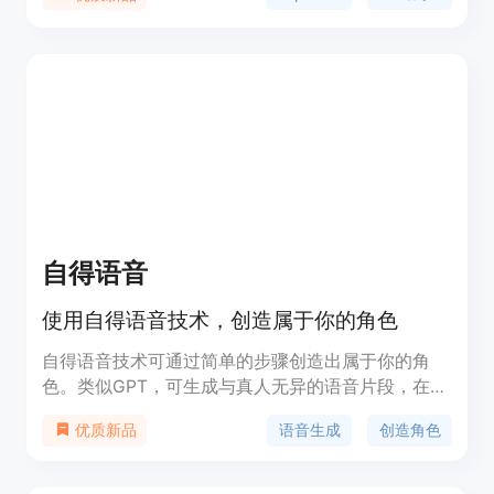
主题和Markdown语法，不存储任何数据。定价和详
细信息请访问官方网站。
自得语音
使用自得语音技术，创造属于你的角色
自得语音技术可通过简单的步骤创造出属于你的角
色。类似GPT，可生成与真人无异的语音片段，在情
感、音色和语速等方面与真人一致。自得语音支持快
语音生成
创造角色
优质新品
速定制角色，只需要上传一段语音即可立即生成属于
你的语音角色。无需下载软件，可在浏览器上完成语
音生成。同时提供API接口，方便开发者集成到自己