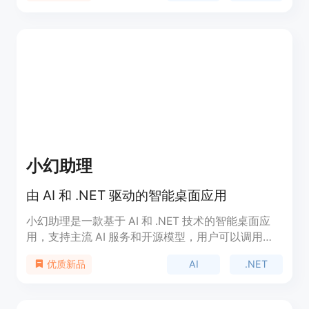
也可以在整个日记中进行搜索或提出问题。
小幻助理
由 AI 和 .NET 驱动的智能桌面应用
小幻助理是一款基于 AI 和 .NET 技术的智能桌面应
用，支持主流 AI 服务和开源模型，用户可以调用各
种服务进行组合，轻松构建属于自己的助理工作流，
AI
.NET
优质新品
让用户更加高效便捷地完成工作。