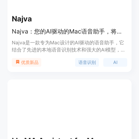
Najva
Najva：您的AI驱动的Mac语音助手，将语音快速转换为文本。
Najva是一款专为Mac设计的AI驱动的语音助手，它
结合了先进的本地语音识别技术和强大的AI模型，将
您的语音转换成智能文本。这款应用特别适合那些思
语音识别
AI
优质新品
维速度比打字速度快的用户，如作家、开发者、医疗
专业人员等。Najva以其轻量级、原生Swift应用、零
追踪和完全免费等特点，为用户提供了一个注重隐私
和效率的工作流程解决方案。