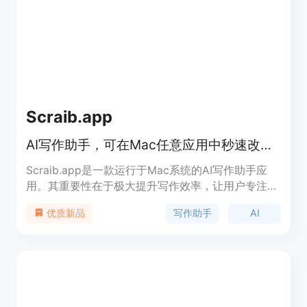
提交MR来为Voxos的所有用户带来益处。
Scraib.app
AI写作助手，可在Mac任意应用中秒速改写文本，自定义风格
Scraib.app是一款运行于Mac系统的AI写作助手应
用。其重要性在于极大提升写作效率，让用户专注于
思维表达，后续快速完善文本。主要优点包括操作便
写作助手
AI
优质新品
捷，通过快捷键⌃R快速改写文本；可在所有Mac应
用中使用，不打断工作流程；支持自定义写作风格和
语气规则；保障用户数据隐私，用户可使用自有AI提
供商或本地运行。产品背景是开发者因自身写作痛点
而开发。价格方面，有7天免费试用，之后每月3.99
美元，也支持一次性购买解锁使用自有API密钥，价