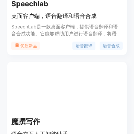
Speechlab
桌面客户端，语音翻译和语音合成
SpeechLab是一款桌面客户端，提供语音翻译和语
音合成功能。它能够帮助用户进行语音翻译，将语言
转换成其他语言，同时还能够合成语音，将文字转换
语音翻译
语音合成
优质新品
成自然流畅的语音。SpeechLab的优势在于其高质
量的语音合成技术，可以生成与人类声音相似的合成
语音。SpeechLab的定价为免费试用和付费订阅两
种方式，具体定价可在官方网站上查看。
SpeechLab定位于帮助用户跨越语言障碍，使内容
在全球范围内更容易获得。
魔撰写作