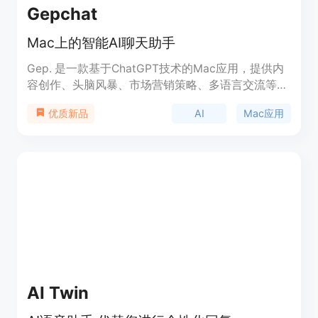
Gepchat
Mac上的智能AI聊天助手
Gep. 是一款基于ChatGPT技术的Mac应用，提供内
容创作、头脑风暴、市场营销策略、多语言交流等功
能。它以用户友好的设计，通过内置命令和快捷键，
AI
Mac应用
优质新品
帮助用户在任何文本框中快速获取答案，支持主题自
动调整，提供插件扩展功能，保障数据安全，同时提
供个性化的AI角色定制。
AI Twin