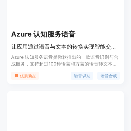
格因国家和App Store定价层级而异。该产品定位为
满足用户高效、个性化、安全写作需求的工具。
Azure 认知服务语音
让应用通过语音与文本的转换实现智能交互。
Azure 认知服务语音是微软推出的一款语音识别与合
成服务，支持超过100种语言和方言的语音转文本和
文本转语音功能。它通过创建可处理特定术语、背景
语音识别
语音合成
优质新品
噪音和重音的自定义语音模型，提高听录的准确度。
此外，该服务还支持实时语音转文本、语音翻译、文
本转语音等功能，适用于多种商业场景，如字幕生
成、通话后听录分析、视频翻译等。