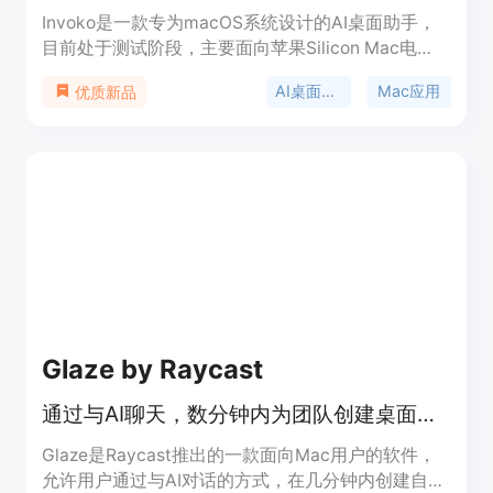
Invoko是一款专为macOS系统设计的AI桌面助手，
目前处于测试阶段，主要面向苹果Silicon Mac电
脑。它允许用户通过语音与之交流，可从菜单栏调用
AI桌面助手
Mac应用
优质新品
或拖到桌面使用。用户可以用它来起草文档、总结内
容、回复消息或执行经批准的操作。该产品完全免
费，借助屏幕上下文信息，能更好地理解用户需求，
支持多种常见的Mac应用和网站，还能跨应用执行任
务，利用记忆功能辅助后续请求。
Glaze by Raycast
通过与AI聊天，数分钟内为团队创建桌面应用，适配Mac。
Glaze是Raycast推出的一款面向Mac用户的软件，
允许用户通过与AI对话的方式，在几分钟内创建自定