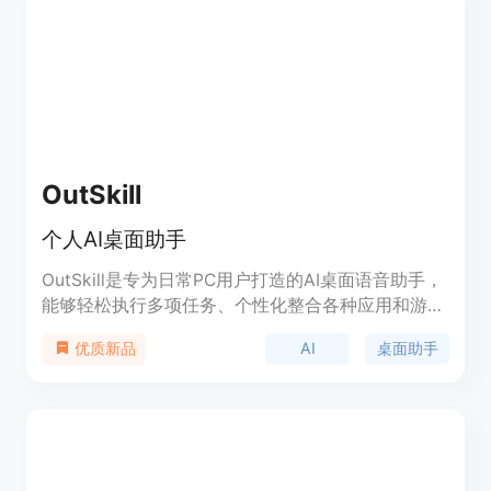
应速度和智能文本处理能力，简化复杂的日常任务。
产品目前提供永久免费的基础功能（如截图、划
词），并支持离线模型，保障了极高的隐私性与响应
速度。
OutSkill
个人AI桌面助手
OutSkill是专为日常PC用户打造的AI桌面语音助手，
能够轻松执行多项任务、个性化整合各种应用和游
戏，智能识别用户需求并相应操作。它能够彻底改变
AI
桌面助手
优质新品
我们与计算机的互动方式，摆脱了频繁切换应用和任
务的烦恼，只需语音指令，让AI来完成工作，提高生
产力，减轻工作负担。立即加入等待列表，体验便利
无限！