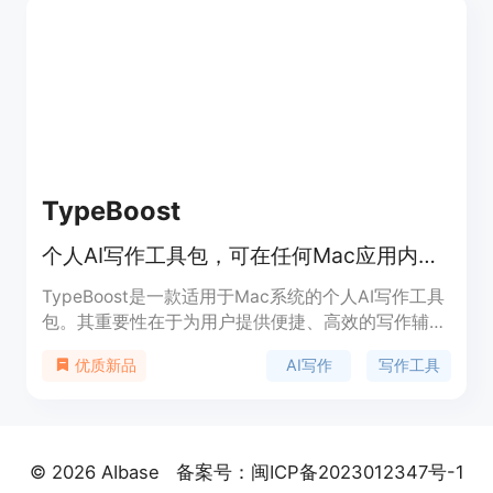
的产品中。商用用户可享受7x24小时的技术支持。
TypeBoost
个人AI写作工具包，可在任何Mac应用内使用，无需复制粘贴
TypeBoost是一款适用于Mac系统的个人AI写作工具
包。其重要性在于为用户提供便捷、高效的写作辅
助。主要优点包括可完全自定义，用户能将保存的AI
AI写作
写作工具
优质新品
提示直接应用于选定文本，无需复制粘贴，提高写作
效率。产品背景是为解决用户反复向AI解释相同提示
的困扰而开发。价格方面，提供免费试用，支持用户
免费开始使用。产品定位于帮助用户提升写作质量和
© 2026 AIbase
备案号：闽ICP备2023012347号-1
速度，适用于各类写作场景。