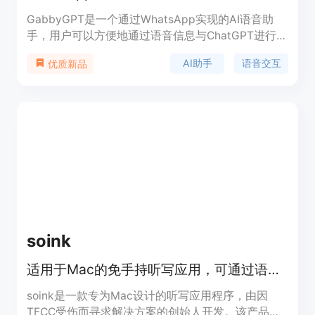
GabbyGPT是一个通过WhatsApp实现的AI语音助
手，用户可以方便地通过语音信息与ChatGPT进行交
互。它可以回答问题、提供信息、执行任务等。
AI助手
语音交互
优质新品
GabbyGPT的优势在于其简便易用的操作方式和智能
的语音识别功能。定价方面，用户可以免费使用基本
功能，或选择订阅高级功能的付费套餐。GabbyGPT
适用于个人用户和商业用户，能够满足不同场景的需
求。
soink
适用于Mac的免手持听写应用，可通过语音输入、编辑和发送文本，免费试用。
soink是一款专为Mac设计的听写应用程序，由因
TFCC受伤而寻求解决方案的创始人开发。该产品定