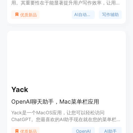
用。其重要性在于能显著提升用户写作效率，让用户
在各类写作场景中节省时间和精力。主要优点包括本
AI自动补全
写作辅助
优质新品
地运行保障隐私、不录制屏幕、无繁琐设置、低电池
消耗等。产品背景是满足用户在日常写作中快速完成
内容的需求。价格方面，提供免费版本（每周1000
次补全），也有付费的专业版，月付4.99美元，年付
39.99美元可节省20%，还有终身版，前100名购买
者99美元，之后149.99美元。定位是为写作场景提
供高效、私密的自动补全服务。
Yack
OpenAI聊天助手，Mac菜单栏应用
Yack是一个MacOS应用，让您可以轻松访问
ChatGPT。您最喜欢的AI助手现在就在您的菜单栏
中。Yack使用Rust构建，体积轻巧快速，支持多种
OpenAI
AI助手
优质新品