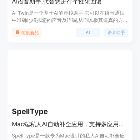
AI语音助手,代替您进行个性化回复
AI Twin是一个基于AI的虚拟助手,它可以在语音通话
中准确地模拟您的声音及语调,从而以极其逼真的方
式代表您进行交流。无论您是网红、专业人士、企业
AI
语音助手
优质新品
家还是时间紧迫的忙碌者,AI Twin都可以帮助您代理
个性化的语音回复,使您能更专注于重要的事情。只
需将AI Twin添加到您的个人资料中,它就可以为您处
理语音通话中的交互应答,从而帮助您扩大影响力及
建立更牢固的人脉关系。
SpellType
Mac端私人AI自动补全应用，支持多应用，本地运行，节省时间
SpellType是一款专为Mac设计的私人AI自动补全应