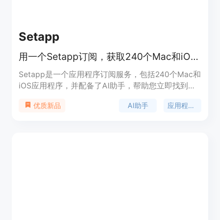
Setapp
用一个Setapp订阅，获取240个Mac和iOS应用程序，还有AI助手，智能搜索和专用的AI应用程序集合。
Setapp是一个应用程序订阅服务，包括240个Mac和
iOS应用程序，并配备了AI助手，帮助您立即找到适
合您任务的应用程序。通过Setapp订阅，您可以探
AI助手
应用程序订阅
优质新品
索和使用240多个应用程序，使用AI搜索来查找应用
程序，向Setapp助手询问推荐的应用程序，并按类
别发现应用程序。在Setapp的专用应用程序集合中
使用AI应用程序来提升您的工作流程，如Elephas AI
工具包、AI写作助手TypingMind、与AI聊天的
Craft、用于管理电子邮件的Canary Mail等。
Setapp让您在不浪费时间的情况下获得240多个应用
程序和AI工具，让您的工作效率大大提升。