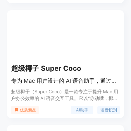
Agent提供个性化的对话和问答功能，帮助客户解决
问题、获取信息和进行购买。它还具备智能推荐和语
义理解功能，能够根据用户需求提供个性化建议。
Site Agent的定价根据企业需求定制，提供免费试用
和付费增值的选择。
超级椰子 Super Coco
专为 Mac 用户设计的 AI 语音助手，通过语音指令实现润色、翻译及自动化办公。
超级椰子（Super Coco）是一款专注于提升 Mac 用
户办公效率的 AI 语音交互工具。它以“你动嘴，椰子
干活”为核心理念，深度集成了先进的 AI 语言模型与
AI助手
语音识别
优质新品
系统级语音识别技术。该产品不仅定位为高效的输入
增强工具，更是用户的智能随身秘书。其背景源于对
传统键盘交互效率瓶颈的突破，旨在通过毫秒级的响