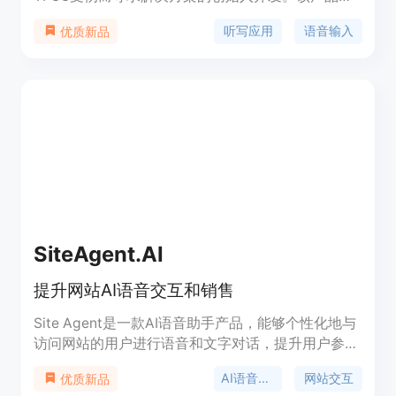
位为帮助长时间使用键盘工作的人以及手部有伤痛
听写应用
语音输入
优质新品
（如TFCC、重复性劳损RSI或残疾）的人，让他们能
减少手部使用。其主要优点是实时流式输入，用户说
话时文字立即出现在文本框中，并由AI实时清理填充
词和语法错误。此外，还支持语音编辑和发送，可在
语音和键盘输入间流畅切换。页面未提及具体价格，
但提供免费试用。
SiteAgent.AI
提升网站AI语音交互和销售
Site Agent是一款AI语音助手产品，能够个性化地与
访问网站的用户进行语音和文字对话，提升用户参与
度并促进销售。它结合了最新的AI技术和类似人类对
AI语音助手
网站交互
优质新品
话的细腻触感，为每个客户互动带来价值。Site