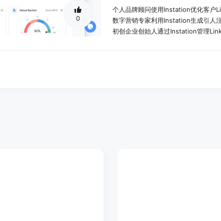
个人品牌顾问使用Instation优化客户
0
数字营销专家利用Instation生成引人
初创企业创始人通过Instation管理L
产品特色：
AI驱动的内容生成，包括模板、主题
个人资料优化工具，帮助用户提升个
详细数据分析功能，帮助用户了解内
内容管理工具，集中管理发布计划和
互动功能，如评论回复助手，帮助用
社交化功能，建立和维护有意义的社
灵感来源，发现热门话题和内容创意
优化工具，提供个性化的建议和优化
使用教程：
登录Instation账户
选择所需功能模块，如内容生成、个
按照提示完成操作，如输入主题获取
分析数据，根据反馈调整内容和互动