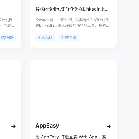
将您的专业知识转化为在LinkedIn上引人注目的内容。
设和社交网
Kawaak是一个帮助用户将其专业知识转化为
间内展示
在LinkedIn上引人注目的内容的工具。用户可
划，用户可
以使用Kawaak生成具有吸引力的LinkedIn帖
示，获得
子，提高曝光度并增加影响力。产品重点在于
社交网络
个人品牌
社交网络
台连接，
帮助用户提升个人品牌，推广专业知识，并与
ium、
社交网络上的受众进行互动。
新的、有意
AppEasy
用 AppEasy 打造品牌 Web App，实现数字内容交付与客户沉淀