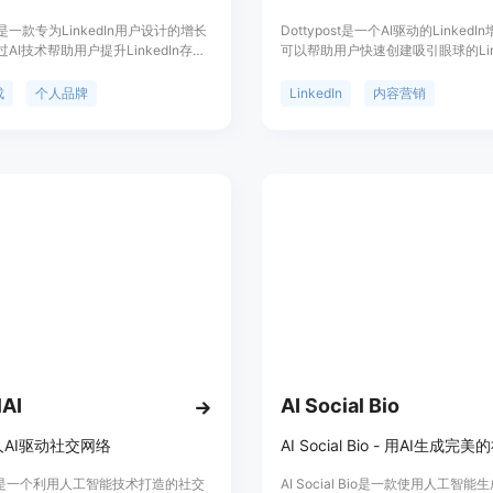
ion是一款专为LinkedIn用户设计的增长
Dottypost是一个AI驱动的LinkedI
AI技术帮助用户提升LinkedIn存在
可以帮助用户快速创建吸引眼球的Link
具主要优点在于提供了AI驱动的内容
子,特别是复杂的轮播卡片形式。它
化个人资料、分析数据等功能，价格
发帖、内容库、团队协作等功能,方
成
个人品牌
LinkedIn
内容营销
于为LinkedIn用户提供更好的内容
内容创作时间,有效规模化个人品牌
长解决方案。
lAI
AI Social Bio
AI驱动社交网络
lAI是一个利用人工智能技术打造的社交
AI Social Bio是一款使用人工智