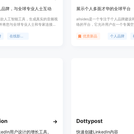
人品牌，与全球专业人士互动
展示个人多面才华的全球平台
 是一款人工智能工具，生成真实的音频视
allsides是一个专注于个人品牌建
并将您与全球专业人士和专家连接起
络的平台，它允许用户在一个专属空
自主引导式访谈，展示您的独特声
自己的多样才华和成就。通过AI策
个人品牌，轻松增长和维护您的在线
以将自己的技能、作品和成就集中展
牌
在线影响力
优质新品
个人品牌
您还可以将您的故事、想法和回忆保
更广泛的认可和连接。平台支持跨平
胶囊中，为子孙后代留下数字遗产。
自动识别多种URL，如GitHub、Med
ois，将您的网络人脉提升到全球层面，
Patreon等，为用户提供了一个全
地与各个领域的思想领袖和专家互
义的联网方式。
ion
Dottypost
nkedIn用户设计的增长工具。
快速创建LinkedIn内容