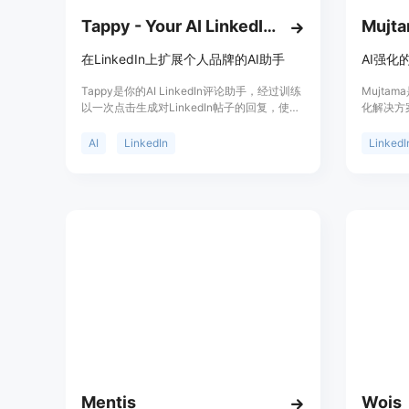
Tappy - Your AI LinkedIn Comments Assistant
Mujta
在LinkedIn上扩展个人品牌的AI助手
Tappy是你的AI LinkedIn评论助手，经过训练
Mujtam
以一次点击生成对LinkedIn帖子的回复，使用
化解决方案
各种风格 - 深思熟虑的评论、深入的问题、引
资料，帮
发争议的语言等。大多数生成的AI文本缺乏个
而在职业
AI
LinkedIn
LinkedI
性，Tappy经过训练以更随性和个人化的语调
有个人资
回应，使你的AI评论更自然。从三个声音模板
Mujt
中选择一个以更好地匹配你在LinkedIn上的声
度地提升用
音，或者基于你最近在LinkedIn上的评论训练
一个定制和个性化的AI模型，以完全匹配你自
己的个人品牌声音。如果你正在扩展你在
LinkedIn上的个人品牌、在销售过程中与潜在
客户联系，或在LinkedIn上招聘，Tappy将为
你节省大量时间。
Mentis
Wois