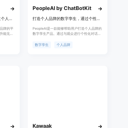
PeopleAI by ChatBotKit
Podify是一个在LinkedIn上建立个人品牌的平台，加入微型社区，提升能见度，使用独特的工具进行受众定位和内容创作。通过Podify体验更深入的互动，扩大您的网络。
打造个人品牌的数字孪生，通过个性化对话与观众互动，增强在线存在感
个人品牌的平
PeopleAI是一款能够帮助用户打造个人品牌的
升能见度
数字孪生产品。通过与观众进行个性化对话，
内容创
PeopleAI能够增强用户的在线存在感，创造与
fy的主要
粉丝难忘的互动体验。该产品提供了强大的数
数字孪生
个人品牌
性、通过微
字孪生技术，使用户能够与其数字孪生进行真
动的工具进
实感的互动。无论是在社交媒体上还是在个人
入的互动
网站上，PeopleAI都能够提升用户的个人品牌
自己的目
形象。
Kawaak