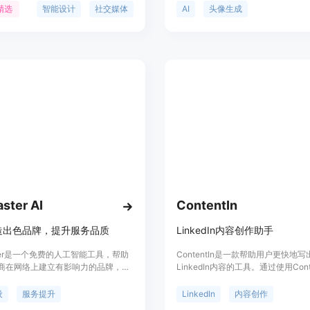
技术，简化了设计流程，提高了设计
专属头像。通过AI的力量,轻松塑造
精选
智能设计
社交媒体
AI
头像生成
得即使是设计新手也能轻松制作出专
形象。
图片。
ster AI
ContentIn
造出色品牌，提升服务品质
LinkedIn内容创作助手
ster是一个免费的人工智能工具，帮助
ContentIn是一款帮助用户更快地
商在网络上建立有影响力的品牌，提
LinkedIn内容的工具。通过使用Cont
量。它提供客户导向的服务提供构建
用户可以轻松构建个人品牌，成为自
文件生成器，旨在帮助您从众多竞争
思想领袖。该产品提供了丰富的功能
设
服务提升
LinkedIn
内容创作
颖而出。
帮助用户打破创作困难，提供灵感，