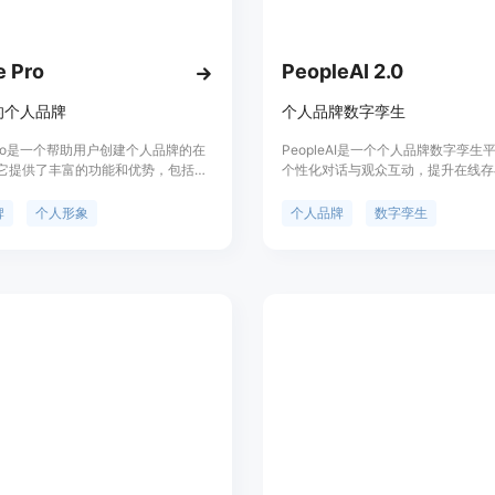
定期使用Instation工具持续提升Linke
e Pro
PeopleAI 2.0
的个人品牌
个人品牌数字孪生
le Pro是一个帮助用户创建个人品牌的在
PeopleAI是一个个人品牌数字孪生
它提供了丰富的功能和优势，包括创
个性化对话与观众互动，提升在线存
像、个人资料页面定制、在线展示作
追随者创造难忘体验。具有数字孪生
价灵活多样，适合个人和企业用户。
大功能，可提高个人品牌的知名度和
牌
个人形象
个人品牌
数字孪生
le Pro定位于提升用户个人品牌形象和专
平台提供个性化对话、定制化功能等
工具。
据使用套餐不同而有所不同。