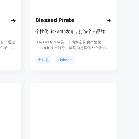
dIn存在感
Blessed Pirate
个性化LinkedIn发布，打造个人品牌
平台，通过
Blessed Pirate是一个为您定制的个性化
在感，为
LinkedIn发布服务，每周为您提供3-9条专业
技术的强
制作的个人品牌增长的社交媒体帖子。通过回
影响力。
答每周的几个简短问题，分享您独特的专业知
个性化
LinkedIn
，定价根
识，我们将结合最佳的市场营销和文案撰写方
法，为您制作出既真实又能增长您在社交媒体
上的关注度的帖子。通过这个服务，您可以在
短短3分钟内轻松建立个人品牌、增长受众并
获得更多的潜在客户。