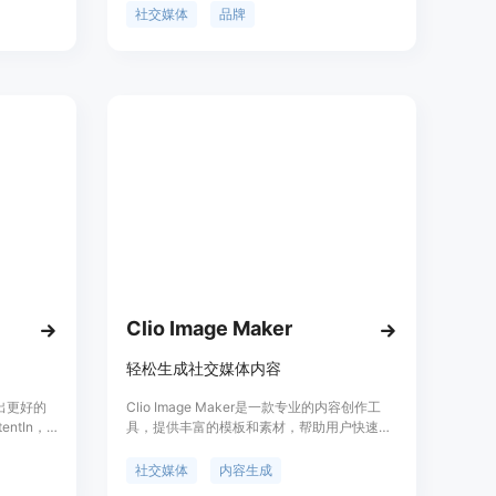
出色的网上
入了解品牌、产品和受众，并将这些应用于设
社交媒体
品牌
计中。用户可以每天获得与行业、产品、季
节、新闻故事等相关的推文建议。无需设计技
能，用户可以编辑文本和添加完美的图片，同
时确保每个创建的帖子都得到设计师的认可。
创建的设计可适用于 Instagram、
Facebook、LinkedIn 等社交平台的各种格
式。
Clio Image Maker
轻松生成社交媒体内容
写出更好的
Clio Image Maker是一款专业的内容创作工
entIn，
具，提供丰富的模板和素材，帮助用户快速生
己领域的
成高质量的社交媒体内容。无需专业设计技
和模板，
能，轻松实现内容创作。
社交媒体
内容生成
让写作变