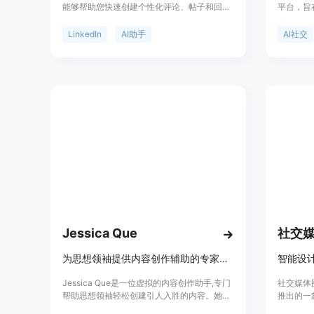
能够帮助您快速创建个性化评论、帖子和回
平台，旨
复。通过优化LinkedIn的内容，提升可见度，
验。它通
增加职业和社交机会。evyAI是您在LinkedIn
道合的人
LinkedIn
AI助手
AI社交
上构建个人品牌、提高声望和可见度的终极工
Social
具。
Apps公
在社交网
Jessica Que
社交
为思想领袖提供内容创作辅助的专家采访助手
智能设
Jessica Que是一位虚拟的内容创作助手,专门
社交媒体
帮助思想领袖轻松创建引人入胜的内容。她能
推出的一
够通过5分钟的采访,生成吸引人的博客文章和
速生成适