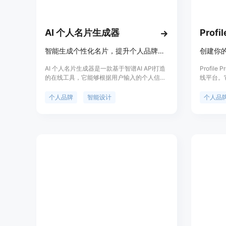
AI 个人名片生成器
Profil
智能生成个性化名片，提升个人品牌影响力。
创建你
AI 个人名片生成器是一款基于智谱AI API打造
Profi
的在线工具，它能够根据用户输入的个人信
线平台。
息，如个人简介、头像、二维码等，快速生成
建个人头
个性化的电子名片。该产品特别适合需要在数
品等。定
个人品牌
智能设计
个人品
字时代展示个人形象和联系方式的企业家、投
Profi
资人和科技创新者。产品通过智能算法优化名
业形象的
片设计，使得每一张名片都能精准传达用户的
专业形象和个人品味。