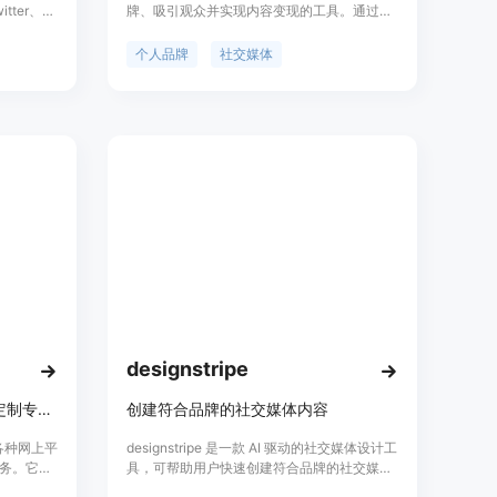
ter、
牌、吸引观众并实现内容变现的工具。通过加
的个人简
强个人在线可见度，与拥有相似兴趣的人建立
选择的灵感人
联系，您能够提高被潜在雇主和商业合作伙伴
个人品牌
社交媒体
绍、功
注意的机会。通过创建引人注目的个人品牌页
可以在使
面来掌握在线声誉，将您的个人品牌人性化以
，并为其添加
销售服务和产品。通过销售课程、会议门票以
及推广B2B产品来产生收入。发表书籍或通
讯，分享您的知识，并确立自己作为领域权威
的地位。突破地理限制，吸引全球企业的注意
力。扩大您的圈子，超越您认识的人，并增加
您实现梦想工作的机会。利用个人品牌来吸
引、参与和招聘有才华的专业人士，与他们建
立强大的网络，并培养关系，确保长期留住优
秀人才。
designstripe
AI头像生成器,为您的网上形象定制专业头像
创建符合品牌的社交媒体内容
术为各种网上平
designstripe 是一款 AI 驱动的社交媒体设计工
务。它使
具，可帮助用户快速创建符合品牌的社交媒体
成个性化的
内容。它分析用户的网站和社交媒体渠道，深