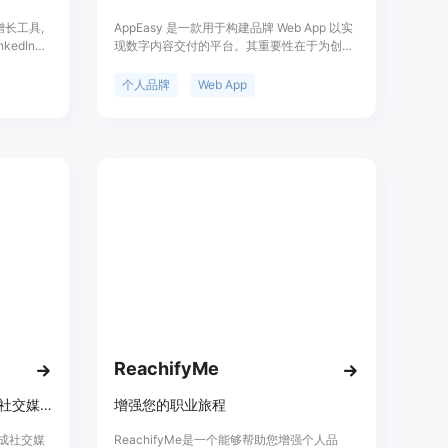
n增长工具,
AppEasy 是一款用于构建品牌 Web App 以实
edIn帖
现数字内容交付的平台。其重要性在于为创作
具有自动化
者提供了一个便捷的内容交付和客户管理解决
便用户缩短
方案。主要优点包括支持多平台接入、可在外
个人品牌
Web App
建设。
部成交后进行内容交付、能实现客户沉淀和访
问管理等。产品背景是满足创作者对自有品牌
内容交付和客户管理的需求。价格方面，有
9.50 美元的基础订阅套餐。定位是帮助垂直领
域创作者打造品牌 Web App，实现内容交付和
客户管理。
ReachifyMe
AI Social Bio - 用AI生成完美的社交媒体简介
增强您的职业旅程
能生成社交媒
ReachifyMe是一个能够帮助您增强个人品