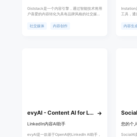
Giststack是一个内容引擎，通过智能技术将用
Instat
户喜爱的内容转化为具有品牌风格的社交媒体
工具，通过
帖子。其独特之处在于提供智能生成社交媒体
感。该工
内容，节省用户时间和精力。Giststack定位于
生成、优
社交媒体
内容创作
内容生
帮助用户提高个人品牌影响力，同时保持内容
实惠，定位
的多样性和时效性。
创作和增
evyAI - Content AI for LinkedIn using OpenAI
Socia
LinkedIn内容AI助手
您的个人
evyAI是一款基于OpenAI的LinkedIn AI助手，
Socia