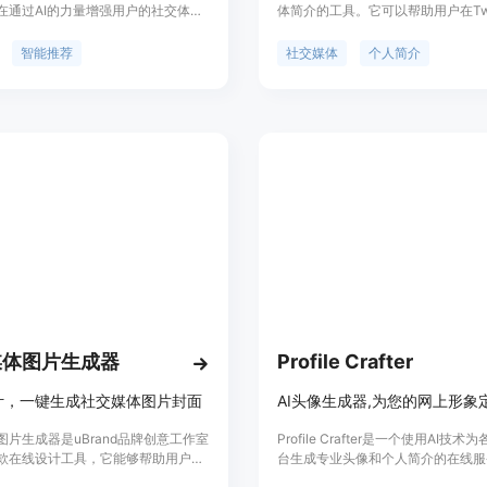
在通过AI的力量增强用户的社交体
体简介的工具。它可以帮助用户在Twit
过智能算法帮助用户发现和连接志同
LinkedIn和Instagram上创建最佳
，同时提供个性化的社交互动建议。
介。AI Social Bio根据关键词和
智能推荐
社交媒体
个人简介
AI的背景信息显示，它是由Friendly
物来生成个人简介，并提供完整的介
司在2024年推出的，致力于成为用户
能、优势、定价、定位等信息。用户
络中的得力助手。
用场景中灵活应用AI Social Bio
标签以增强可见性和搜索能力。
媒体图片生成器
Profile Crafter
计，一键生成社交媒体图片封面
图片生成器是uBrand品牌创意工作室
Profile Crafter是一个使用AI技
款在线设计工具，它能够帮助用户快
台生成专业头像和个人简介的在线服
合社交媒体的图片封面。该工具利用
用先进算法,根据您的照片和兴趣生