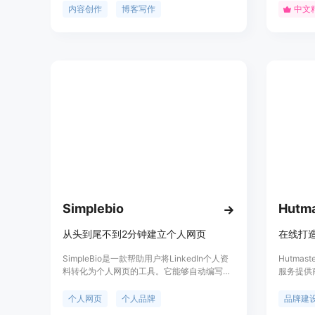
社交媒体内容。Jessica由Queue公司打造,其
人工智能
内容创作
博客写作
中文
背景是数字新闻和内容策略,擅长社交媒体动态
效率，使
和专家品牌塑造。她致力于将专家的见解转化
业水准的
为引人注目的故事,传播到全球。虽然Jessica
由人工智能驱动,但她的互动非常自然,让你难
以分辨她是人工智能还是真人。
Simplebio
Hutma
从头到尾不到2分钟建立个人网页
在线打
SimpleBio是一款帮助用户将LinkedIn个人资
Hutma
料转化为个人网页的工具。它能够自动编写个
服务提供
人介绍，用户可以自定义颜色、字体，添加社
升服务质
交媒体链接和项目经验。使用SimpleBio，用
器和法律
个人网页
个人品牌
品牌建
户可以在2分钟内从开始到发布建立一个个人
对手中脱