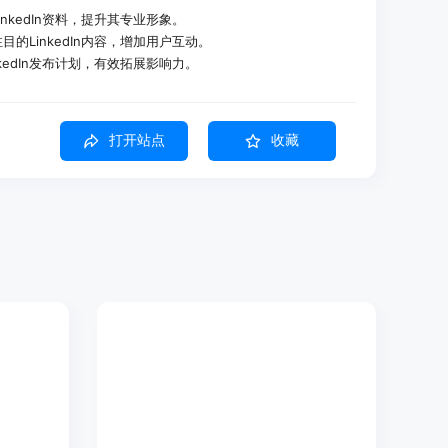
LinkedIn资料，提升其专业形象。
注目的LinkedIn内容，增加用户互动。
inkedIn发布计划，有效拓展影响力。
建议、图片和视频生成等。
打开站点
收藏
人品牌形象。
容表现和受众喜好。
内容库。
户更好地与关键联系人互动。
交关系。
。
方案。
人资料优化等
内容建议，上传图片生成帖子等
策略