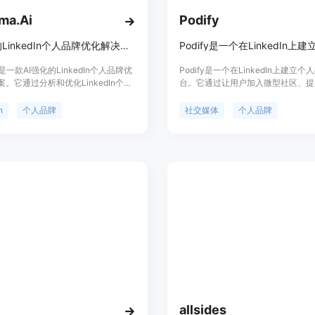
ma.Ai
Podify
AI强化的LinkedIn个人品牌优化解决方案
a是一款AI强化的LinkedIn个人品牌优
Podify是一个在LinkedIn上建立
。它通过分析和优化LinkedIn个人
台。它通过让用户加入微型社区、提
助用户提高在线知名度和吸引力，从
以及使用独特的工具进行受众定位和
发展中取得更大的成功。通过评估现
作，帮助用户扩大他们的网络。Podi
n
个人品牌
社交媒体
个人品牌
料，并利用先进的算法引擎，
优点包括：增加LinkedIn上的可见
ama提供了个性化的优化建议，以最大限
型社区与相关人士互动、使用AI驱
户的LinkedIn个人资料质量。
行目标受众定位和内容创作、提供深
体验、帮助用户建立个人品牌并达到
标。
allsides