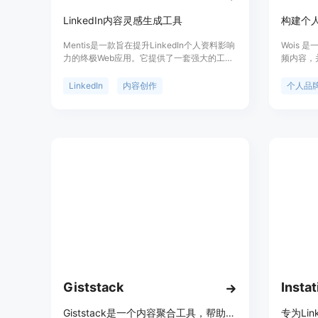
LinkedIn内容灵感生成工具
构建个
Mentis是一款旨在提升LinkedIn个人资料影响
Wois
力的终极Web应用。它提供了一套强大的工
频内容，
具，帮助用户生成引人注目的内容创意和有影
来。通过
响力的帖子。无需麻烦的复制粘贴，您可以轻
音，打造
LinkedIn
内容创作
个人品
松地使用Mentis直接在LinkedIn上发布内容。
影响力。
Mentis正在不断完善和更新功能，力争成为市
存在数字
场上最好的LinkedIn内容工具。
借助 W
并随时随
动。
Giststack
Instat
Giststack是一个内容聚合工具，帮助用户自动创建社交媒体内容，永远不再缺乏内容。
专为Li