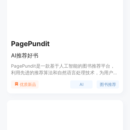
PagePundit
AI推荐好书
PagePundit是一款基于人工智能的图书推荐平台，
利用先进的推荐算法和自然语言处理技术，为用户提
供个性化的图书推荐服务。用户可以通过
AI
图书推荐
优质新品
PagePundit快速找到符合自己口味和兴趣的好书。
该产品定位于帮助用户节省时间，发现有价值的阅读
资源。