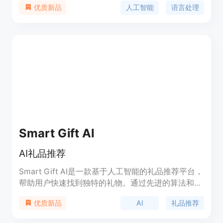
人工智能
语言处理
优质新品
户提高工作效率，优化文档处理，提供精准的内容推
荐，并根据用户的需求进行个性化的定制化服务。
Smart Gift AI
AI礼品推荐
Smart Gift AI是一款基于人工智能的礼品推荐平台，
帮助用户快速找到独特的礼物。通过先进的算法和个
性化推荐，我们能够根据收礼者的兴趣和偏好，为每
AI
礼品推荐
优质新品
个场合推荐最合适的礼品。无论是生日、婚礼、节日
还是其他场合，Smart Gift AI都能让礼物选择变得轻