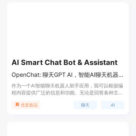
准、更深入的市场洞察。该产品主要面向企业、市场
研究人员和品牌管理者，帮助他们快速把握市场动
态，优化营销策略，提升决策效率。其定价模式灵
活，适合不同规模的企业使用。
AI Smart Chat Bot & Assistant
OpenChat: 聊天GPT AI，智能AI聊天机器人助手
作为一个AI智能聊天机器人助手应用，我可以根据编
程内容提供广泛的信息和功能。无论是回答各种主题
的问题、进行基本的对话、提供建议、执行简单任
聊天
AI
优质新品
务、还是提供个性化内容，我都可以胜任。同时，我
还可以生成基于输入的引人入胜的文本，帮助用户获
得灵感。