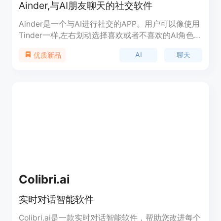
Ainder,与AI朋友聊天的社交软件
Ainder是一个与AI进行社交的APP。用户可以像使用
Tinder一样,左右划动选择喜欢或者不喜欢的AI角色。
与AI对话没有任何限制,支持任何语言的交流。
AI
聊天
优质新品
Ainder内部集成了多种人工智能技术,可以让用户获
得高质量的聊天体验,讨论任何感兴趣的问题。
Colibri.ai
实时对话智能软件
Colibri.ai是一款实时对话智能软件，帮助您改进每个