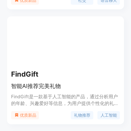
社交
语音聊天
优质新品
以加入他们感兴趣的话题和社区。AiFy是一个开放的
社交平台，欢迎所有人加入和参与。
FindGift
智能AI推荐完美礼物
FindGift是一款基于人工智能的产品，通过分析用户
的年龄、兴趣爱好等信息，为用户提供个性化的礼物
推荐。该产品具有以下优势：1. 精准推荐：通过深度
礼物推荐
人工智能
优质新品
学习算法，能够准确理解用户的需求，提供符合用户
口味的礼物推荐；2. 多样选择：根据用户的喜好，提
供多种不同类型的礼物选择，满足不同用户的需求；