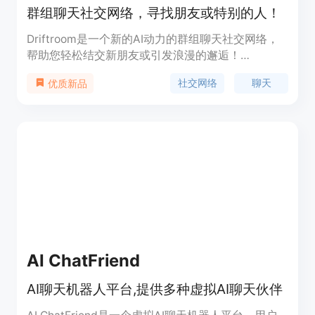
群组聊天社交网络，寻找朋友或特别的人！
Driftroom是一个新的AI动力的群组聊天社交网络，
帮助您轻松结交新朋友或引发浪漫的邂逅！
Driftroom基于您的个人资料、兴趣爱好和聊天方式
社交网络
聊天
优质新品
来建立真实的连接，而不是通过虚假的个人资料或华
丽的照片。
AI ChatFriend
AI聊天机器人平台,提供多种虚拟AI聊天伙伴