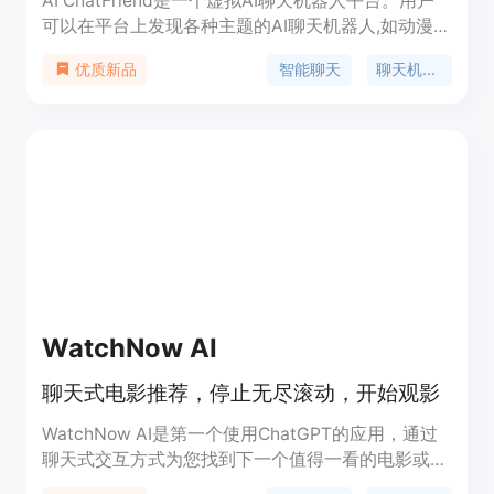
AI ChatFriend是一个虚拟AI聊天机器人平台。用户
可以在平台上发现各种主题的AI聊天机器人,如动漫、
游戏、恋爱、电影电视等,并可以随意与感兴趣的AI聊
智能聊天
聊天机器人
优质新品
天。平台拥有Anime、Games、Flirting等特色AI聊
天机器人。使用免费,支持网页和App访问。具有趣味
性、休闲性,可以满足用户的社交和娱乐需求。
WatchNow AI
聊天式电影推荐，停止无尽滚动，开始观影
WatchNow AI是第一个使用ChatGPT的应用，通过
聊天式交互方式为您找到下一个值得一看的电影或电
视节目。只需添加几部您喜欢的影片，即可获得10个