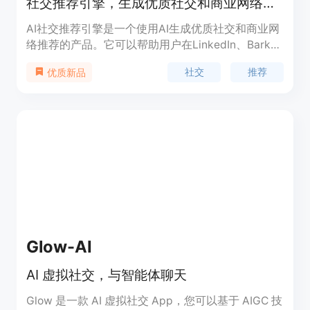
社交推荐引擎，生成优质社交和商业网络推荐
AI社交推荐引擎是一个使用AI生成优质社交和商业网
络推荐的产品。它可以帮助用户在LinkedIn、Bark、
Xing等商业网络上发布推荐和背书，提升个人或公司
社交
推荐
优质新品
的影响力。该产品基于AI技术，能够自动生成多种长
度的推荐文本，用户可以选择单段、两段、三段、四
段或五段的推荐文本。用户还可以根据需求自定义推
荐内容，包括推荐对象、推荐理由、推荐效果等。AI
社交推荐引擎简单易用，提供多种推荐模板和示例，
用户可以根据需要选择适合的模板或直接使用示例。
该产品定价灵活，用户可以根据使用频率和需求选择
适合的付费套餐。
Glow-AI
AI 虚拟社交，与智能体聊天
Glow 是一款 AI 虚拟社交 App，您可以基于 AIGC 技