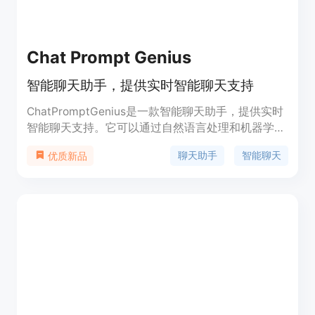
Chat Prompt Genius
智能聊天助手，提供实时智能聊天支持
ChatPromptGenius是一款智能聊天助手，提供实时
智能聊天支持。它可以通过自然语言处理和机器学习
技术，快速理解用户的问题，并提供准确、及时的答
聊天助手
智能聊天
优质新品
案和建议。ChatPromptGenius具有高度灵活性和可
扩展性，可以应用于各种行业和领域，帮助企业提升
客户服务质量，提高工作效率。ChatPromptGenius
的主要功能包括自动回复、智能问答、实时语音识
别、多语言支持等。无论是电子商务、在线客服、教
育、医疗等领域，ChatPromptGenius都可以为用户
提供更好的聊天体验。