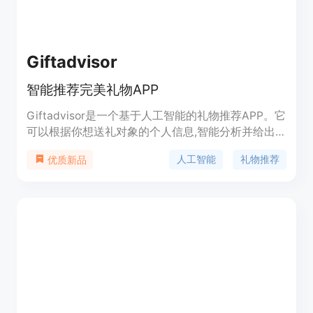
Giftadvisor
智能推荐完美礼物APP
Giftadvisor是一个基于人工智能的礼物推荐APP。它
可以根据你想送礼对象的个人信息,智能分析并给出
最佳礼物建议。该APP拥有庞大的礼物数据库,涵盖生
人工智能
礼物推荐
优质新品
日、节日、纪念日等各种场合的礼物。它的独特之处
在于可以根据受赠者的性格、爱好、需求等特征找到
最适合他们的礼物。同时,APP内还融合了电商功能,
用户可以直接在APP内购买礼物。总体来
说,Giftadvisor是一个功能强大、使用方便的智能礼
物推荐工具。