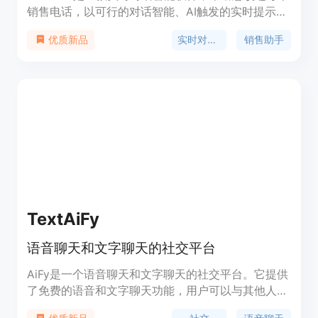
销售电话，以可行的对话智能、AI触发的实时提示卡
和数据驱动的指导，赢得更多交易。它提供自动会议
实时对话智能
销售助手
优质新品
摘要、强大的通话分析、实时AI指导和辅导，提高销
售效率，更快地赢得交易。
TextAiFy
语音聊天和文字聊天的社交平台
AiFy是一个语音聊天和文字聊天的社交平台。它提供
了免费的语音和文字聊天功能，用户可以与其他人进
行实时交流。AiFy还具有各种聊天室和频道，用户可