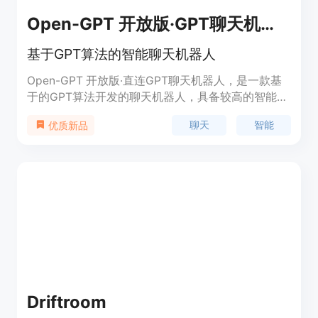
Open-GPT 开放版·GPT聊天机器人
基于GPT算法的智能聊天机器人
Open-GPT 开放版·直连GPT聊天机器人，是一款基
于的GPT算法开发的聊天机器人，具备较高的智能度
和语言理解能力，可以进行智能问答、闲聊、教育咨
聊天
智能
优质新品
询等多种交互，为用户提供更加便利和快捷的服务。
系统聊天记录不会被上传到第三方服务器，用户的隐
私得到了更好的保护。
Driftroom