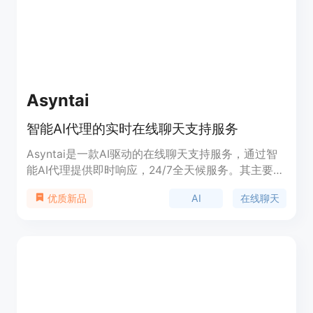
展示。
Asyntai
智能AI代理的实时在线聊天支持服务
Asyntai是一款AI驱动的在线聊天支持服务，通过智
能AI代理提供即时响应，24/7全天候服务。其主要优
点在于快速响应、节约成本、简单透明的定价策略。
AI
在线聊天
优质新品
定位于提供现代支持功能，帮助企业提供卓越的客户
体验。