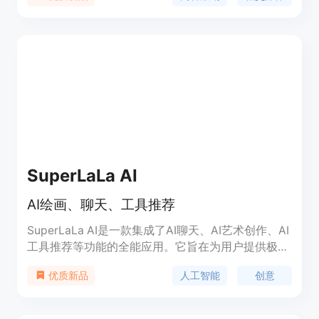
受众行为，提供个性化的内容推荐，帮助用户节省寻
找和策划内容的时间，同时提高社交媒体上的参与度
和品牌影响力。
SuperLaLa AI
AI绘画、聊天、工具推荐
SuperLaLa AI是一款集成了AI聊天、AI艺术创作、AI
工具推荐等功能的全能应用。它旨在为用户提供极具
创新和流畅的AI体验。作为您的专业移动助手，它将
人工智能
创意
优质新品
引领您进入令人着迷的人工智能领域，开启未来科技
的无限可能。在这里，想象力没有边界！