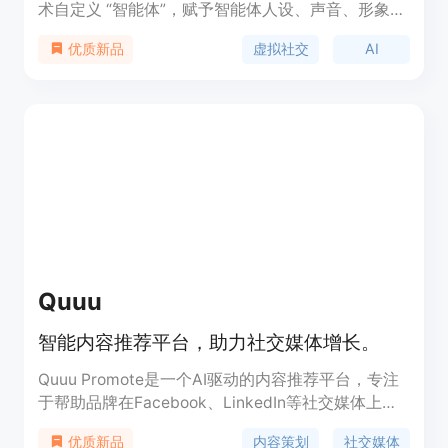
术自定义 “智能体”，赋予智能体人设、声音、形象并
可以与之对话聊天，满足您的角色扮演、情感陪伴、
虚拟社交
AI
优质新品
树洞倾诉等情绪价值类需求。核心功能包括自定义智
能体，陪伴聊天，发现智能体等。Glow 适用于个人
情感陪伴、角色扮演、社交互动等场景。
Quuu
智能内容推荐平台，助力社交媒体增长。
Quuu Promote是一个AI驱动的内容推荐平台，专注
于帮助品牌在Facebook、LinkedIn等社交媒体上自
动策划和安排吸引人的内容。它通过分析品牌声音和
内容策划
社交媒体
优质新品