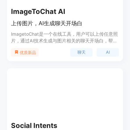
ImageToChat AI
上传图片，AI生成聊天开场白
ImagetoChat是一个在线工具，用户可以上传任意照
片，通过AI技术生成与图片相关的聊天开场白，帮助
用户轻松启动有意义的对话。该工具的主要功能包括
聊天
AI
优质新品
上传图片、AI生成聊天开场白、保存并分享对话内容
等。优势是通过AI技术实现智能生成，帮助用户省去
思考开场白的时间和精力。产品定价灵活多样，可根
据用户需求选择免费版或付费版本。定位为一个简单
易用的工具，旨在帮助用户在社交和聊天场景中更加
流畅和自信地展开对话。
Social Intents