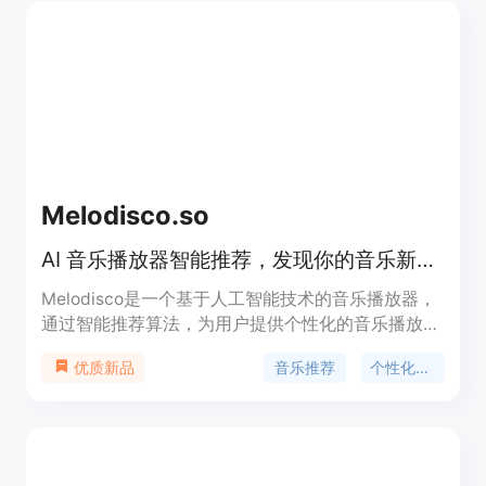
3. 方便快捷：用户只需填写简单的信息，即可获得个
性化的礼物推荐，省去了用户自行搜索的麻烦。该产
品定价为每次推荐服务收费10元。定位于为用户提供
便捷、个性化的礼物推荐服务。
Melodisco.so
AI 音乐播放器智能推荐，发现你的音乐新世界
Melodisco是一个基于人工智能技术的音乐播放器，
通过智能推荐算法，为用户提供个性化的音乐播放体
验。它能够根据用户的喜好和听歌习惯，推荐适合的
音乐推荐
个性化体验
优质新品
音乐，帮助用户发现新的音乐风格和艺术家。产品背
景信息显示，Melodisco致力于为用户提供一个全新
的音乐探索平台，无论是音乐爱好者还是寻找灵感的
创作者，都能在这里找到适合自己的音乐。目前产品
提供免费试用，具体价格和定位信息未在页面上明确