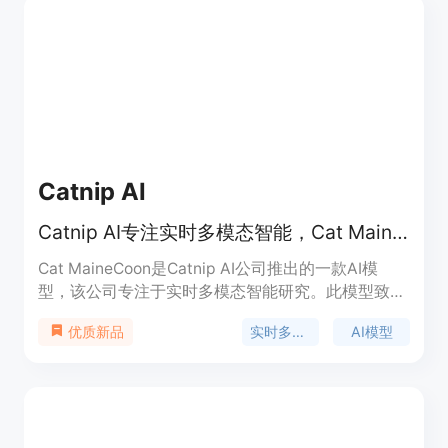
Catnip AI
Catnip AI专注实时多模态智能，Cat MaineCoon追求实时视听社交世界模型
Cat MaineCoon是Catnip AI公司推出的一款AI模
型，该公司专注于实时多模态智能研究。此模型致力
于构建一个实时的视听社交世界模型，其重要性在于
实时多模态智能
AI模型
优质新品
能够打破传统AI只能单一处理信息的局限，实现多模
态信息的实时交互处理。主要优点是可以在视觉、音
频、语音等多种模态之间进行连续的响应循环，让AI
能够更真实地参与到现实场景中。目前文档未提及价
格信息，其定位是为需要实时多模态交互智能的场景