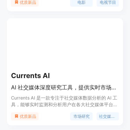
电影
电视节目
优质新品
个性化推荐。保证帮助您停止无尽滚动，开始观影！
Currents AI
AI 社交媒体深度研究工具，提供实时市场洞察与情感分析。
Currents AI 是一款专注于社交媒体数据分析的 AI 工
具，能够实时监测和分析用户在各大社交媒体平台上
的讨论内容，提取市场趋势、消费者情感和竞争情报
市场研究
社交媒体分析
优质新品
等关键信息。其基于先进的人工智能架构，通过语义
理解和自适应学习技术，提供比传统搜索方法更精