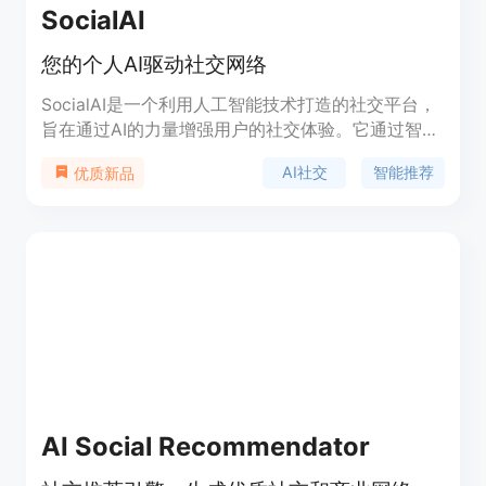
SocialAI
您的个人AI驱动社交网络
SocialAI是一个利用人工智能技术打造的社交平台，
旨在通过AI的力量增强用户的社交体验。它通过智能
算法帮助用户发现和连接志同道合的人，同时提供个
AI社交
智能推荐
优质新品
性化的社交互动建议。SocialAI的背景信息显示，它
是由Friendly Apps公司在2024年推出的，致力于成
为用户在社交网络中的得力助手。
AI Social Recommendator