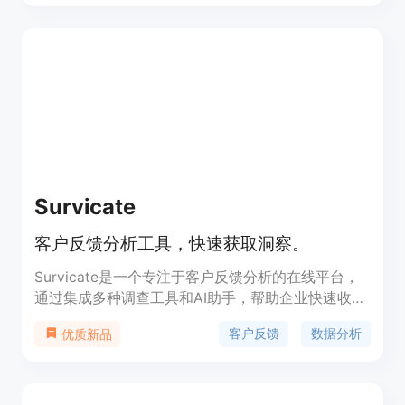
以从目标受众的角度获取反馈。OpinioAI旨在帮助公
司以更快、更简单、更经济的方式替代传统的数据收
集和分析方法。
Survicate
客户反馈分析工具，快速获取洞察。
Survicate是一个专注于客户反馈分析的在线平台，
通过集成多种调查工具和AI助手，帮助企业快速收集
和分析客户反馈，从而优化产品体验和市场策略。该
客户反馈
数据分析
优质新品
产品以其易用性、高效的数据分析能力和广泛的集成
选项而受到市场的青睐。