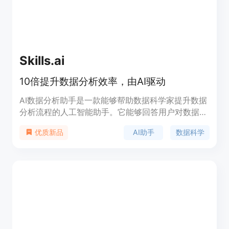
Skills.ai
10倍提升数据分析效率，由AI驱动
AI数据分析助手是一款能够帮助数据科学家提升数据
分析流程的人工智能助手。它能够回答用户对数据的
问题，并通过AI技术提供数据分析的支持。助手的主
AI助手
数据科学
优质新品
要功能包括数据可视化、数据清洗、数据挖掘等，优
势在于快速准确地解答数据问题，提供实时的分析结
果。该产品的定价根据使用情况而定，可根据需要选
择不同的订阅套餐。定位为数据科学家的得力助手，
帮助其在数据分析中更高效地工作。