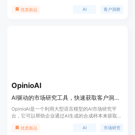
能够横跨语音和聊天渠道进行倾听，将客户的对话转
AI
客户洞察
优质新品
化为结构化的洞察信息。该产品的重要性在于它能够
帮助团队更高效地理解客户需求，做出更明智的决
策。主要优点包括：AI代理具备自然对话能力，能像
专业研究人员一样与用户交流；可实现即时合成，自
动从定性访谈中获取定量数据；支持多平台嵌入，方
便与用户互动；能自定义代理的个性，匹配品牌声
音；还能定义用户奖励和行动，无缝导出数据。产品
提供免费试用，有不同的定价套餐，适合不同规模和
需求的团队，可从基础测试逐步升级到高级使用。
OpinioAI
AI驱动的市场研究工具，快速获取客户洞察。
OpinioAI是一个利用大型语言模型的AI市场研究平
台，它可以帮助企业通过AI生成的合成样本来获取客
户洞察，无需进行成本高昂的调查或访谈。该平台可
AI
市场研究
优质新品
以分析现有数据，合成新的洞见，并评估现有内容，