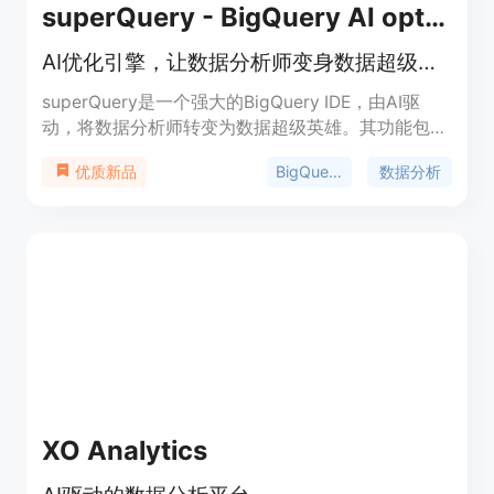
superQuery - BigQuery AI optimization engine
AI优化引擎，让数据分析师变身数据超级英雄
superQuery是一个强大的BigQuery IDE，由AI驱
动，将数据分析师转变为数据超级英雄。其功能包
括：实时优化查询、自适应缓存、智能补全、多查询
BigQuery
数据分析
优质新品
执行、自动检测标准/传统SQL、变量使用、查询结
果可视化等。此外，还提供费用预测、多标签查询等
特性。
XO Analytics