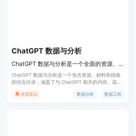
ChatGPT 数据与分析
ChatGPT 数据与分析是一个全面的资源、材料和指南目录，旨在帮助您掌握人工智能的艺术。
ChatGPT 数据与分析是一个包含资源、材料和指南
的综合目录，涵盖了与 ChatGPT 相关的内容。该目
录旨在帮助您提高 AI 技能。本书提供了 ChatGPT 的
数据分析
数据工程
优质新品
提示，可帮助您释放创造力，提高工作效率。提示清
晰简明。本目录中的所有材料都经过精心策划，确保
来源可靠和权威，为您提供高质量的信息和指导。