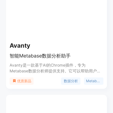
Avanty
智能Metabase数据分析助手
Avanty是一款基于AI的Chrome插件，专为
Metabase数据分析师提供支持。它可以帮助用户更
快地编写、编辑、理解和评论SQL查询，并提供智能
数据分析
Metabase
优质新品
SQL生成功能。Avanty可以节省用户在生成、编辑和
理解SQL方面的时间，提高工作效率。Avanty提供免
费试用，并有付费版本提供更多高级功能。