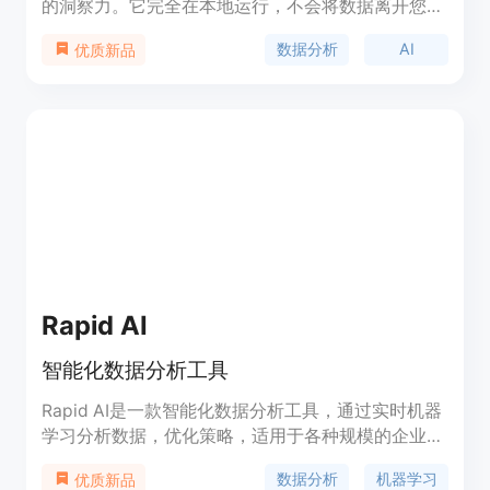
的洞察力。它完全在本地运行，不会将数据离开您的
设备。Vizly可以将您的问题转化为可操作的见解，
数据分析
AI
优质新品
并提供广泛的可视化选项，以帮助您了解数据。您可
以通过简单的英语提问来查询、过滤和可视化数据。
Vizly还提供了一键生成报告的功能，您可以自由更
改标题、颜色和图表。当您准备好时，只需一键导出
图表和数据即可。
Rapid AI
智能化数据分析工具
Rapid AI是一款智能化数据分析工具，通过实时机器
学习分析数据，优化策略，适用于各种规模的企业。
具有成本效益高、高效节省时间、更高的准确性等优
数据分析
机器学习
优质新品
点。提供定制化、专业支持的AI工具，帮助企业提升