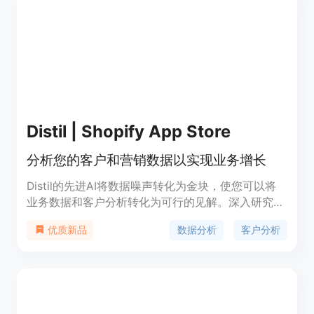
Distil | Shopify App Store
分析您的客户和营销数据以实现业务增长
Distil的先进AI将数据噪声转化为金块，使您可以将
业务数据和客户分析转化为可行的见解。深入研究您
的客户行为、营销漏斗和群体销售数据。解锁顶级客
数据分析
客户分析
优质新品
户细分和最有效的营销渠道。获取每日报告卡，显示
周对周销售与预测、新客户与重复客户、客户群体分
析、产品销售和营销渠道表现。您不需要更多的数
据，只需要Distil它。