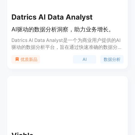
Datrics AI Data Analyst
AI驱动的数据分析洞察，助力业务增长。
Datrics AI Data Analyst是一个为商业用户提供的AI
驱动的数据分析平台，旨在通过快速准确的数据分析
帮助企业做出更明智的决策。该平台通过连接数据
AI
数据分析
优质新品
源、微调AI分析器并整合到业务流程中，提供业务增
长洞察。其主要优点包括易于使用的管理面板、无需
编码、避免AI幻觉、可嵌入的业务流程以及行业领先
的安全性。