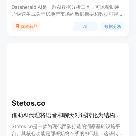
Dataherald AI是一款AI数据分析工具，可以帮助用
户快速生成关于房地产市场的数据摘要和数据可视
化，支持租金、销售价格、挂牌价格、每平方英尺价
AI
数据分析
优质新品
格、已售房屋数量、库存和待售房屋数量等数据。目
前只支持美国的州、县、城市和邮政编码等地理位置
数据，时间范围只支持2020年1月1日以后的数据。
该产品目前处于技术预览阶段，功能有限。
Stetos.co
借助AI代理将语音和聊天对话转化为结构化客户洞察
Stetos.co是一款为现代团队打造的洞察基础设施平
台。其核心功能是部署始终在线的AI代理，这些代理