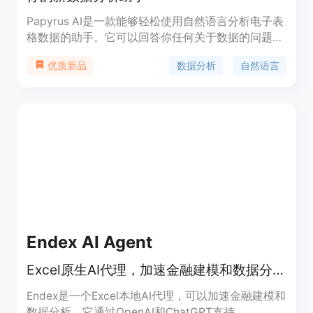
Papyrus AI是一款能够轻松使用自然语言分析电子表
格数据的助手。它可以回答你任何关于数据的问题，
无需编写代码、公式或依赖其他工具。你可以与同事
数据分析
自然语言
优质新品
合作，共同挖掘团队所需的洞察力。Papyrus AI目前
正在被一些公司的用户测试使用。它提供免费试用，
具体定价请参考官方网站。
Endex AI Agent
Excel原生AI代理，加速金融建模和数据分析。
Endex是一个Excel本地AI代理，可以加速金融建模和
数据分析。它通过OpenAI和ChatGPT支持。