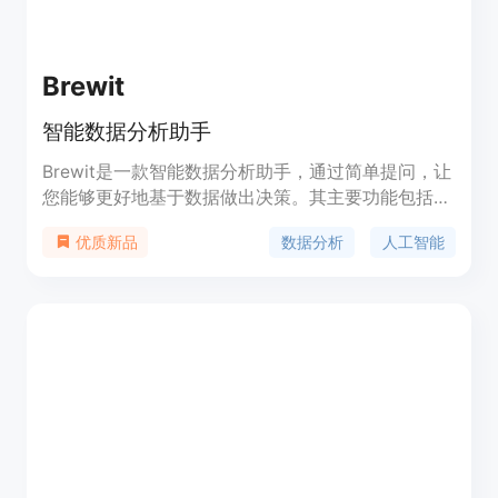
Brewit
智能数据分析助手
Brewit是一款智能数据分析助手，通过简单提问，让
您能够更好地基于数据做出决策。其主要功能包括数
据集成、即时答案、图表库、AI推荐等。与其他产品
数据分析
人工智能
优质新品
不同之处在于其能简化数据管理，为协作式数据驱动
决策增加智能语义层。同时，Brewit还提供数据仓库
连接、内置数据目录、处理复杂查询、审批工作流、
特定角色的AI助手等功能。Brewit的定价和定位可在
其官方网站上获取。