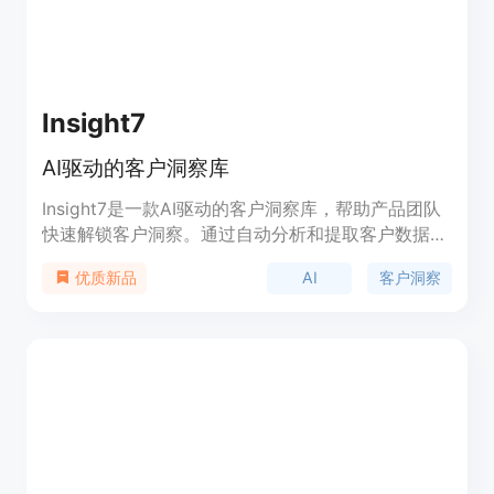
Insight7
AI驱动的客户洞察库
Insight7是一款AI驱动的客户洞察库，帮助产品团队
快速解锁客户洞察。通过自动分析和提取客户数据中
的主题和机会，Insight7能够节省数百小时的手动分
AI
客户洞察
优质新品
析时间。用户只需上传数据或连接渠道，Insight7的
AI会自动提取客户洞察，并可通过交互式洞察仪表板
进行可视化展示和分享。无论是分析通话记录、面
试、支持工单还是NPS，Insight7都能在几秒钟内提
供洞察。