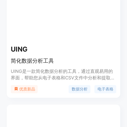
UING
简化数据分析工具
UING是一款简化数据分析的工具，通过直观易用的
界面，帮助您从电子表格和CSV文件中分析和提取有
价值的信息。无需手动数据操作，轻松获取洞察力。
数据分析
电子表格
优质新品
UING的智能后端服务器将您的问题与数据进行处
理，并在您的浏览器中执行SQL查询，将结果以表格
形式展示，您甚至可以生成图表以有效地可视化洞察
力。我们提供灵活的定价选项，满足您的需求。