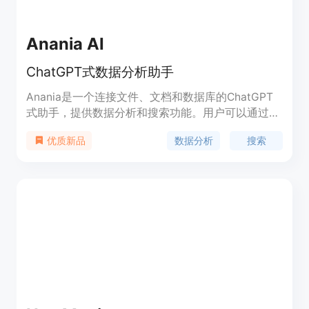
Anania AI
ChatGPT式数据分析助手
Anania是一个连接文件、文档和数据库的ChatGPT
式助手，提供数据分析和搜索功能。用户可以通过连
接Excel文件、文档、数据库和URL来提问和分析数
数据分析
搜索
优质新品
据。Anania支持问答、查询、搜索和生成报告等功
能，帮助用户更轻松地进行数据分析和获取有用的信
息。