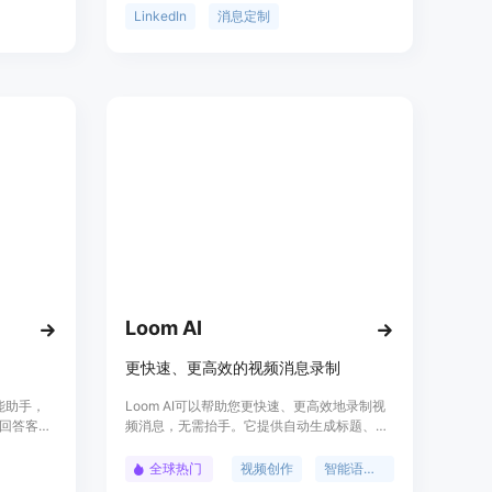
议、培
想要的语气，并利用接收者的公开LinkedIn资
LinkedIn
消息定制
料打造完美的消息。SayHi适用于招聘人员寻
找潜在人才、职场人士扩大人脉、销售代表挖
掘客户、创业者获得项目资金、领导招聘杰出
员工、投资者联系创始人等多种场景。
Loom AI
更快速、更高效的视频消息录制
智能助手，
Loom AI可以帮助您更快速、更高效地录制视
回答客户
频消息，无需抬手。它提供自动生成标题、视
大量的客
频摘要、章节划分和任务分配等功能，同时还
e还支持
提供语音纠正和静音裁剪等智能特性。Loom
全球热门
视频创作
智能语音识别
el和
AI定价为每位创建者每月4美元（按年计费）