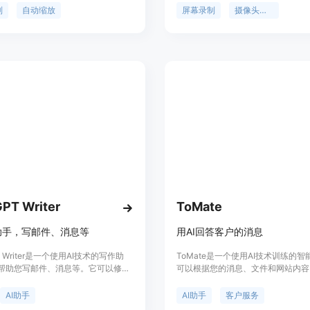
专业、精美的视频。主要优点包括具
享和存储录制视频的功能，适用于会
制
自动缩放
屏幕录制
摄像头录制
放功能，能让观众聚焦关键内容；平
训、演示等场景。
移动和丰富的自定义选项，使视频更
支持多种格式输出和快速渲染。产品
应视频内容创作需求增长的趋势而
暂未提及价格，定位为中高端用户，
对高质量屏幕录制和视频制作的需
PT Writer
ToMate
助手，写邮件、消息等
用AI回答客户的消息
T Writer是一个使用AI技术的写作助
ToMate是一个使用AI技术训练的
帮助您写邮件、消息等。它可以修正
可以根据您的消息、文件和网站内容
、改变写作风格、重述文本、总结文
的消息。它可以帮助您更高效地处理
论您在哪个网站，它都可以使用，并
户消息，并提供准确的回复。ToMat
AI助手
AI助手
客户服务
费。
多种文件格式的解析，包括PDF、Exc