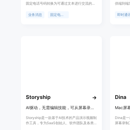
固定电话号码转换为可通过文本进行交流的号
供端到端
码。您可以在Slack、Microsoft Teams、
发送消息
Salesforce和我们的Web应用程序中使用现有
建群组对
业务消息
固定电话号码
即时通
号码。
Storyship
Dina
AI驱动，无需编辑技能，可从屏幕录制创建专业产品演示视频
Storyship是一款基于AI技术的产品演示视频制
Dina是
作工具，专为SaaS创始人、软件团队及各类
屏幕录制
内容创作者设计。它解决了传统视频制作中需
套完整的