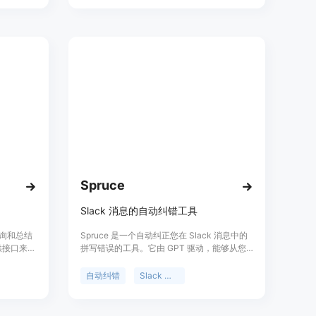
信息。
或5美元（按月计费），对于那些希望提升工
用于个人
作效率和沟通效果的用户来说，它是一款必备
者还是大
的工具。
效的客户
Spruce
Slack 消息的自动纠错工具
于查询和总结
Spruce 是一个自动纠正您在 Slack 消息中的
供接口来查
拼写错误的工具。它由 GPT 驱动，能够从您
消息进行
的使用中学习，并随着时间的推移变得更加精
助用户更
准。Spruce 的功能包括自动编辑消息，纠正
自动纠错
Slack 插件
尤其是在
拼写错误；根据用户反馈不断优化自动纠错能
示，它是
力；提供个性化设置，以满足不同用户的需
b上开源。产
求；支持定制化的规则和快捷方式；与 Slack