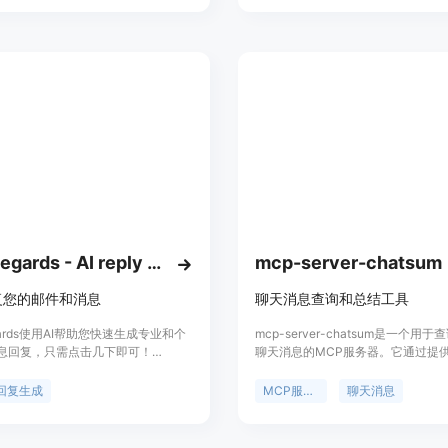
Word，使您可以轻松地获取所需的
ToMate还提供定价灵活的方案，适
用户和企业用户。无论您是个人创业
型企业，ToMate都可以为您提供高
服务。
BestRegards - AI reply generator
mcp-server-chatsum
复您的邮件和消息
聊天消息查询和总结工具
egards使用AI帮助您快速生成专业和个
mcp-server-chatsum是一个用
息回复，只需点击几下即可！
聊天消息的MCP服务器。它通过提
n、Twitter、Facebook...您可以在任
询聊天消息，并基于查询提示对聊天
用它！只需选择您要回复的文本，右
总结。这个工具的重要性在于能够帮
回复生成
MCP服务器
聊天消息
您将找到所有选项并生成一个单击即
有效地管理和回顾他们的聊天历史，
。它将自动检测上下文以获得最佳文
信息量大的情况下。产品背景信息显
✨ 如果您使用Gmail，
由开发者idoubi创建，并在GitHu