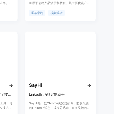
击率。用
可用于创建产品演示和教程。其主要优点在于
的声音和唇
用户能在几分钟内将普通屏幕录制转变为具有
送个性化
专业品质的视频，且无需安装软件，跨平台使
屏幕录制
视频编辑
应率。
用。产品提供免费版和付费版，免费版可进行
无限制录制和基础编辑，但视频有水印且单个
视频导出时长限制在3分钟；Pro计划每年
49.99美元，可去除水印、无导出时长限制；
终身计划99.99美元（原价199.99美元），一
次付费获得终身访问和更新。该产品定位为满
足创作者和团队在屏幕录制和视频编辑方面的
需求。
SayHi
在线屏幕录制、摄像头录制和文字转录工具
LinkedIn消息定制助手
制工具，可
SayHi是一款Chrome浏览器插件，能够为您
AI技术将
的LinkedIn消息生成深思熟虑、富有见地的个
剪辑、分
性化消息。您可以快速设置消息模板，选择您