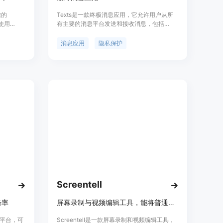
您的
Texts是一款终极消息应用，它允许用户从所
使用
有主要的消息平台发送和接收消息，包括
造者。它支
iMessage、WhatsApp、Telegram、
发给
Signal、Messenger、Twitter、ChatGPT、
消息应用
隐私保护
消息的文本内
Instagram、LinkedIn、Reddit、Google
外，如果
Chat、Slack和Discord DMs。Texts保护用户
rBot提供
隐私，不会存储用户的消息，所有消息都会进
行加密并直接发送到相应的消息平台。Texts
通过订阅费用盈利，而不是通过用户数据。功
能包括归档对话、标记为未读、定时发送、搜
索所有消息、消息暂停等。
Screentell
击率
屏幕录制与视频编辑工具，能将普通录屏转为专业品质视频
创作平台，可
Screentell是一款屏幕录制和视频编辑工具，