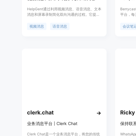
HelpGent通过利用视频消息、语音消息、文本
Berry
消息和屏幕录制简化双向沟通的过程。它提供
平台，每
了最个性化的沟通系统，让您与受众/客户/客
议、录制
户/目标人群异步沟通。
理、营销
视频消息
语音消息
会议笔
员和工程
话的功能
过电子邮
享视频链
clerk.chat
Ricky
业务消息平台 | Clerk Chat
保持联
Clerk Chat是一个业务消息平台，将您的传统
Whats