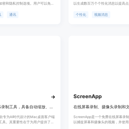
加密和隐私控制选项。用户可以免费
以生成数百万个个性化消息以提高点
、语音通话、视频通话，并且可以创
户只需录制一次视频，AI会克隆您
话和分享多种多样的内容。
部动作来生成个性化的消息。通过发
讯
通讯
个性化
视频消息
视频，可以提高您的邮件和消息的回
ScreenApp
Mac屏幕录制工具，具备自动缩放、平滑光标等功能，打造专业视频。
一款专为AI时代设计的Mac桌面客户端
ScreenApp是一个免费在线屏幕录
工具。其重要性在于为用户提供了一
以捕捉屏幕和摄像头的视频，并使用
视频制作工作流程，无需复杂操作就
视频转录为可搜索的文字。它还提供