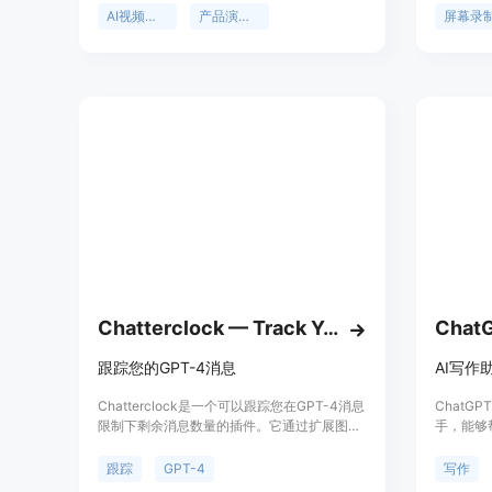
要昂贵软件、专业编辑技能和露脸录制的难
能创建出
AI视频制作
产品演示视频
屏幕录
题。用户无需专业知识，就能快速将屏幕录制
备自动缩
转化为专业的产品演示视频。产品提供免费试
滑的光标
用额度，可帮助用户节省大量时间和精力，快
加专业；
速打造高质量的产品演示视频，适用于产品发
背景是顺
布、营销推广等多种场景。
生。目前
满足他们
求。
Chatterclock — Track Your GPT-4 Messages
ChatG
跟踪您的GPT-4消息
AI写作
Chatterclock是一个可以跟踪您在GPT-4消息
ChatGP
限制下剩余消息数量的插件。它通过扩展图标
手，能够
上的徽章显示消息使用情况，并告知您何时会
语法错误
获得更多的消息。
本等。无
跟踪
GPT-4
写作
且完全免