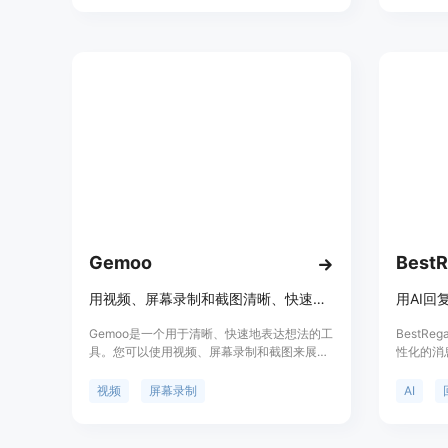
Gemoo
用视频、屏幕录制和截图清晰、快速地表达您的想法
用AI回
Gemoo是一个用于清晰、快速地表达想法的工
BestR
具。您可以使用视频、屏幕录制和截图来展示
性化的消
您的内容。通过视频或截图，让您的内容更加
LinkedI
清晰明了，消除任何困惑。通过实时注释添加
何地方使
视频
屏幕录制
AI
视觉上下文，如文本、形状、箭头等，以帮助
键点击：
接收者真正理解您的意思。您还可以通过面部
可的响应
表情、声音和动作清晰地传达情感。Gemoo支
本生成效果