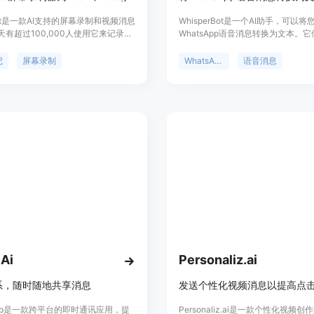
cast是一款AI支持的屏幕录制和视频消息
WhisperBot是一个AI助手，可以将
天有超过100,000人使用它来记录会
WhatsApp语音消息转换为文本。它
屏幕和发送视频消息，包括项目经
OpenAI的技术，是ChatGPT的创
人员、销售人员、招聘人员、开发人
持57种语言，您只需将语音消息转
记
屏幕录制
WhatsApp
语音消息
师等。它提供自动记录和转录会议对
WhisperBot，它将立即为您提供
，并使用AI总结讨论内容。还可以通
容，让您无需使用耳机即可阅读。此
件、即时消息或任务管理工具轻松共
语音消息很长，您还可以要求Whispe
接。
转录的要点。
 Ai
Personaliz.ai
系，随时随地共享消息
发送个性化视频消息以提高点
App是一款跨平台的即时通讯应用，提
Personaliz.ai是一款个性化视频