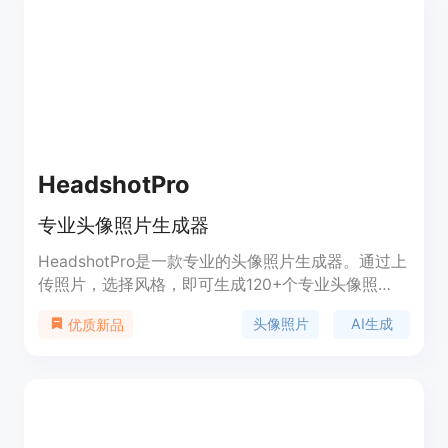
动漫头像生成平台。
HeadshotPro
专业头像照片生成器
HeadshotPro是一款专业的头像照片生成器。通过上
传照片，选择风格，即可生成120+个专业头像照
片，非常适合个人或团队使用。已有20,691位用户使
头像照片
AI生成
优质新品
用并创建了3,439,182+个专业头像照片。价格实惠，
完全可以替代实地拍摄。特点包括：与真实照片难以
区分、无需实地拍摄、无论在何地都能匹配照片。