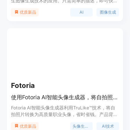
生图像生成技术的应用。只需简单的描述，即可快速
获得令人惊叹的高清AI图像，可用于创建标志、漫
AI
图像生成
优质新品
画、风景图片、照片、插图、头像、物品、角色、场
景等各种场景和风格。此外，为了方便用户体验，我
们预设了数十个MJ AI绘画指令。只需点击您喜欢的
模板，即可获得您想要的图像，无需复杂的指令。经
过多次迭代，我们的图像生成已经变得非常稳定和高
效，而且我们的年度订阅费用仅为官方MJ费用的十
分之一。
Fotoria
使用Fotoria AI智能头像生成器，将自拍照转换为专业级照片。
Fotoria AI智能头像生成器利用TruLike™技术，将自
拍照片转换为高质量职业头像，省时省钱。产品背景
信息丰富，价格合理，定位于个人及企业用户。
头像生成器
AI技术
优质新品