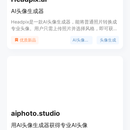
学习也能轻松生成漫画头像，而且是免费使用的，值
得一试！
AI头像生成器
Headpix是一款AI头像生成器，能将普通照片转换成
专业头像。用户只需上传照片并选择风格，即可获得
100张专业头像供选择。Headpix已生成超过3000张
AI头像生成器
头像生成
优质新品
AI头像。
aiphoto.studio
用AI头像生成器获得专业AI头像