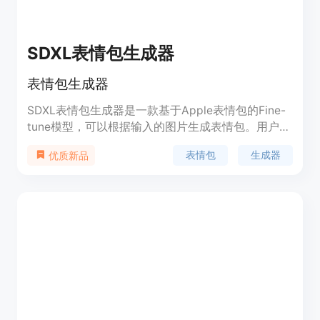
SDXL表情包生成器
表情包生成器
SDXL表情包生成器是一款基于Apple表情包的Fine-
tune模型，可以根据输入的图片生成表情包。用户可
以通过上传图片、选择输出图片的大小和数量、选择
表情包
生成器
优质新品
不同的refine style等参数来生成自己想要的表情包。
该产品的优势在于生成速度快、效果好、操作简单，
适用于需要大量表情包的用户。定价方面，该产品提
供免费试用版和付费版，付费版价格根据使用情况而
定。