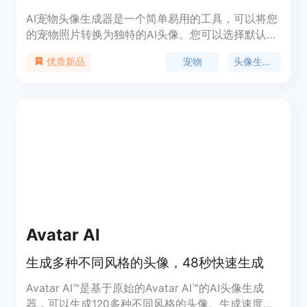
AI宠物头像生成器是一个简单易用的工具，可以将您
的宠物照片转换为独特的AI头像。您可以选择默认样
式或自定义风格，生成9张独特的头像，并通过电子
宠物
头像生成器
优质新品
邮件发送给您。只需上传一张照片，即可获得
500x500像素的9张图像。价格为$4.99。
Avatar AI
生成多种不同风格的头像，48秒快速生成
Avatar AI™是基于原始的Avatar AI™的AI头像生成
器，可以生成120多种不同风格的头像。生成速度