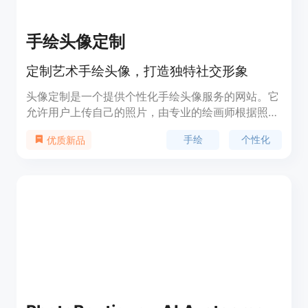
手绘头像定制
定制艺术手绘头像，打造独特社交形象
头像定制是一个提供个性化手绘头像服务的网站。它
允许用户上传自己的照片，由专业的绘画师根据照片
绘制出风格独特的头像。这种服务不仅满足了用户在
手绘
个性化
优质新品
社交平台上展示个性化形象的需求，也因其艺术性和
独特性而受到欢迎。产品背景信息显示，该服务由经
验丰富的绘画师提供，包括首席绘画师jissacos和新
秀kiki等，他们擅长捕捉面部表情和个人特色。价格
方面，根据绘画师的不同，提供不同价位的服务，用
户可以根据自己的预算和喜好选择合适的服务。