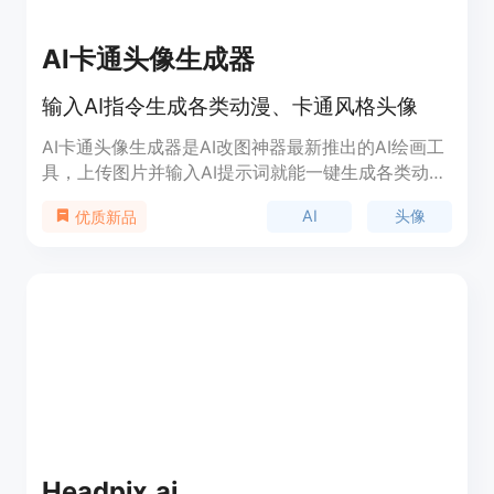
AI卡通头像生成器
输入AI指令生成各类动漫、卡通风格头像
AI卡通头像生成器是AI改图神器最新推出的AI绘画工
具，上传图片并输入AI提示词就能一键生成各类动
漫、卡通风格头像，算法强大，风格多样，一键开启
AI
头像
优质新品
你的AI自由创作之旅。 -多种动漫风格可供选择，上
传图片到网页中即可看到头像风格选择，比如3d皮
克斯风格、赛博朋克风格、迪士尼卡通风格、中式复
古风格等等，直接点击不同风格即可生成相应的动漫
头像。 -支持自定义AI提示词，自由度非常高，如果
不会写AI指令也没有关系，点击预设的头像风格，其
相应的AI指令就会自动填入下方输入框中，直接在预
设AI指令的基础上加以修改就行了。 -提供AI提示词
书写的格式【人物+特征+风格】，按照这个格式自
行修改就行获得无限AI创意了。 AI卡通头像生成器是
一款简单易操作的AI绘画工具，无需复杂的prompt
Headpix.ai