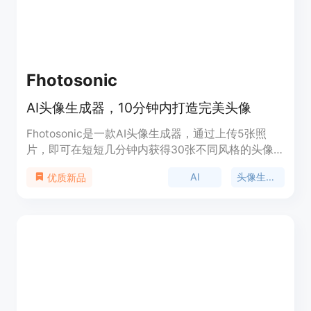
Fhotosonic
AI头像生成器，10分钟内打造完美头像
Fhotosonic是一款AI头像生成器，通过上传5张照
片，即可在短短几分钟内获得30张不同风格的头像
照片。用户只需上传自己或他人的自拍照片，系统将
AI
头像生成器
优质新品
根据照片构建一个虚拟摄影棚，然后用户可以根据自
己的想象力来定制完美的提示，AI摄影师将根据提示
生成30张高质量的头像照片。每个虚拟摄影棚的价
格为13美元，用户只需支付一次即可永久拥有。
Fhotosonic提供了自定义头像照片的功能，用户可以
根据自己的需求和喜好来打造独特的个人形象。