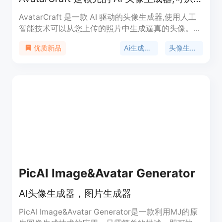
AvatarCraft 是一款 AI 驱动的头像生成器,使用人工
智能技术可以从您上传的照片中生成逼真的头像。该
产品提供多种风格选项,可满足 LinkedIn、
Ai生成写真
头像生成器
优质新品
Instagram、TikTok 等不同社交媒体的个性化需求。
产品定价合理,一次性支付后即可获得高质量头像。
定位为助力用户在数字世界中展现最佳形象。
PicAI Image&Avatar Generator
AI头像生成器，图片生成器
PicAI Image&Avatar Generator是一款利用MJ的原