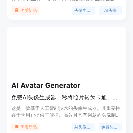
快，只需48秒即可完成。您可以看到不同姿势、地
头像生成器
AI头像
优质新品
点和风格的更多照片。
AI Avatar Generator
免费AI头像生成器，秒将照片转为卡通、动漫等风格头像。
这是一款基于人工智能技术的头像生成器。其重要性
在于为用户提供了便捷、高效且具有创意的头像制作
方式。主要优点包括无需设计技能，利用先进机器学
AI头像生成
免费头像制作
优质新品
习自动生成像素完美的头像；提供多种艺术风格选