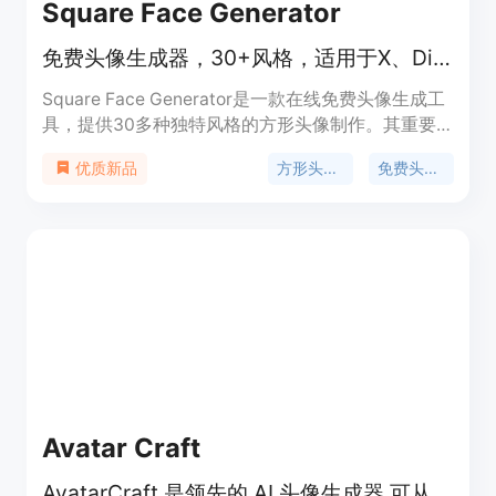
Square Face Generator
免费头像生成器，30+风格，适用于X、Discord等，无需注册，即时下载
Square Face Generator是一款在线免费头像生成工
具，提供30多种独特风格的方形头像制作。其重要
性在于为用户提供了多样化的选择，解决了圆形头像
方形头像生成器
免费头像制作
优质新品
裁剪画面的问题，在X（原Twitter）、Discord等平
台上具有格式适配优势。主要优点包括无需注册、即
时下载、风格多样且质量稳定，避免AI工具结果不可
预测的问题。该产品定位为面向创作者的便捷头像生
成平台，价格免费，也有专业版可解锁更高分辨率。
Avatar Craft
AvatarCraft 是领先的 AI 头像生成器,可从您的照片中轻松创建高质量头像。