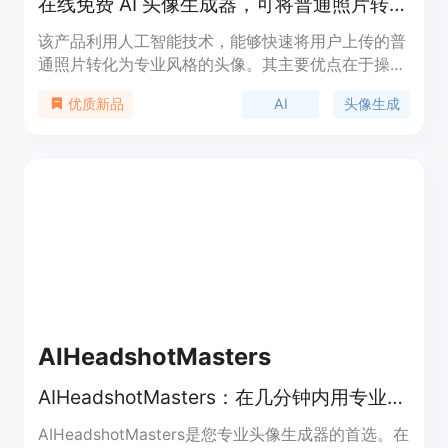
在线免费 AI 头像生成器，可将普通照片转化为高质量专业头像。
该产品利用人工智能技术，能够快速将用户上传的普
通照片转化为专业风格的头像。其主要优点在于操作
简便、生成速度快且效果出色。用户无需专业摄影设
AI
头像生成
优质新品
备或设计技能，即可获得适用于商务、社交媒体等场
景的高质量头像。产品定位为免费在线工具，旨在满
足用户快速获取专业头像的需求。
AIHeadshotMasters
AIHeadshotMasters：在几分钟内用专业头像照片改变您的形象。
AIHeadshotMasters是您专业头像生成器的首选。在