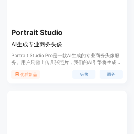
Portrait Studio
AI生成专业商务头像
Portrait Studio Pro是一款AI生成的专业商务头像服
务。用户只需上传几张照片，我们的AI引擎将生成完
美的商务照片，适用于LinkedIn等场景，无需进行实
头像
商务
优质新品
际拍摄。价格实惠，仅需191美元起，支持14天退款
保证。