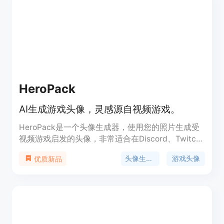
HeroPack
AI生成游戏头像，灵感源自视频游戏。
HeroPack是一个头像生成器，使用您的照片生成受
视频游戏启发的头像，非常适合在Discord、Twitch
和Twitter等游戏社交平台上使用。您可以选择从44
头像生成器
游戏头像
优质新品
种风格中生成128个头像，分辨率为512x512px的
PNG文件。上传10-20张照片，选择最多14种风格，
然后我们将基于您的照片训练深度学习生成模型来生
成您的游戏头像。通常，从购买到收到HeroPack需
要大约24小时。AI生成艺术会根据模型输入产生随机
结果。上传的照片仅用于训练模型生成头像，我们将