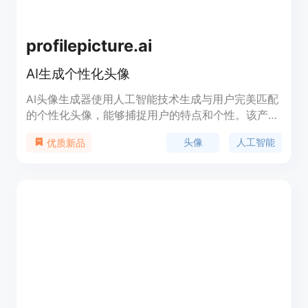
profilepicture.ai
AI生成个性化头像
AI头像生成器使用人工智能技术生成与用户完美匹配
的个性化头像，能够捕捉用户的特点和个性。该产品
提供超过350种风格选择，已经有21434位用户使用
头像
人工智能
优质新品
过。无需订阅，一次性付款即可使用。