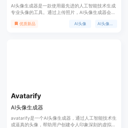
AI头像生成器是一款使用最先进的人工智能技术生成
专业头像的工具。通过上传照片，AI头像生成器会根
据不同的光线、背景和姿势生成多个风格独特的头像
AI头像
AI头像生成器
优质新品
供用户选择。我们的技术准确、精细，超越竞争对
手，如果您对我们的作品不满意，我们提供100%退
款保证。
Avatarify
AI头像生成器
avatarify是一个AI头像生成器，通过人工智能技术生
成逼真的头像，帮助用户创建令人印象深刻的虚拟形