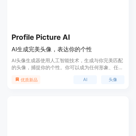
在24小时内自动删除您上传的照片，保障您的隐私安
全。
Profile Picture AI
AI生成完美头像，表达你的个性
AI头像生成器使用人工智能技术，生成与你完美匹配
的头像，捕捉你的个性。你可以成为任何形象、任何
地方，任何人！产品不需要订阅，只需一次性支付费
AI
头像
优质新品
用。已被超过21,434名用户使用，共生成了
7,329,297个头像。