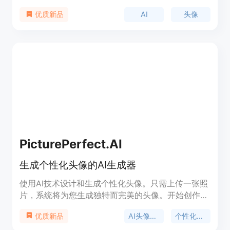
象。它具有简单易用的界面，丰富多样的头像风格和
AI
头像
优质新品
定制选项，适用于个人和商业用途。avatarify提供免
费试用和付费订阅两种定价方式。
PicturePerfect.AI
生成个性化头像的AI生成器
使用AI技术设计和生成个性化头像。只需上传一张照
片，系统将为您生成独特而完美的头像。开始创作，
展示您的创造力！
AI头像生成器
个性化头像
优质新品