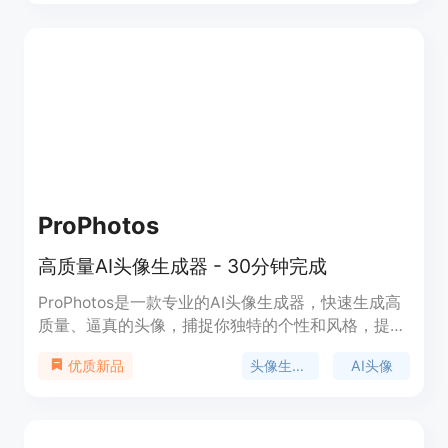
ProPhotos
高质量AI头像生成器 - 30分钟完成
ProPhotos是一款专业的AI头像生成器，快速生成高
质量、逼真的头像，捕捉你独特的个性和风格，提升
你的专业形象。无需繁琐的摄影拍摄和昂贵的设备，
头像生成器
AI头像
优质新品
快速便捷地生成满足LinkedIn、简历和其他专业材料
需求的头像。