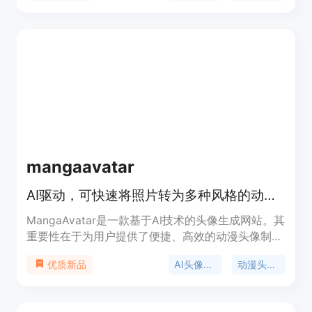
mangaavatar
AI驱动，可快速将照片转为多种风格的动漫、漫画或卡通头像
MangaAvatar是一款基于AI技术的头像生成网站。其
重要性在于为用户提供了便捷、高效的动漫头像制作
方式。主要优点包括支持多种风格、高清输出、快速
AI头像生成器
动漫头像生成器
优质新品
生成、操作简单、安全私密等。产品背景是满足用户
对于个性化头像的需求。价格方面，生成头像需要消
耗积分，属于付费模式。产品定位是面向广大用户的