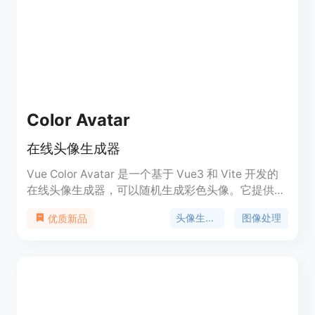
Color Avatar
在线头像生成器
Vue Color Avatar 是一个基于 Vue3 和 Vite 开发的
在线头像生成器，可以随机生成彩色头像。它提供了
多种自定义选项，包括头像形状、背景颜色、脸蛋颜
头像生成器
图像处理
优质新品
色、头发 / 头饰颜色、耳朵、眉毛、眼睛、鼻子、嘴
巴、胡子和衣着颜色。用户可以根据自己的喜好进行
定制，并可以一键下载生成的头像。Vue Color
Avatar 仅支持前端展示，不涉及后端逻辑。该工具
可用于个人娱乐、社交平台头像等场景。