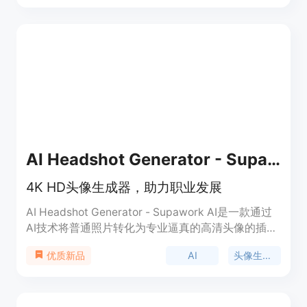
择，能满足不同用户的审美需求；生成速度快，通常
10 - 30秒就能得到高质量的1024×1024图像；并且
注重用户隐私，照片处理后不存储。产品背景是为满
足用户在社交媒体等平台拥有独特头像的需求而开
发。价格方面，注册可获得1次免费生成机会，还有
标准套餐9.99美元/月（每月50次生成）和专业套餐
19.99美元/月（每月120次生成）。定位是面向广大
社交媒体用户、需要独特头像的人群。
AI Headshot Generator - Supawork AI
4K HD头像生成器，助力职业发展
AI Headshot Generator - Supawork AI是一款通过
AI技术将普通照片转化为专业逼真的高清头像的插
件。它适用于简历、商业资料、社交媒体等多种职业
AI
头像生成器
优质新品
需求。支持多种头像风格，包括商务、创意、流行和
节日主题，可根据个人偏好进行定制。使用该插件，
用户可以轻松创建专业级的AI生成头像，提升个人品
牌形象。