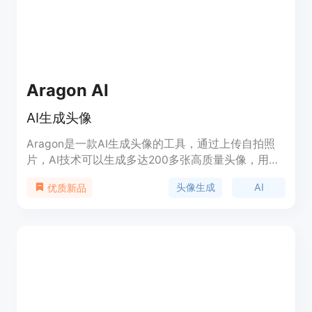
Aragon AI
AI生成头像
Aragon是一款AI生成头像的工具，通过上传自拍照
片，AI技术可以生成多达200多张高质量头像，用户
可以选择并下载自己喜欢的头像。Aragon由谷歌和
头像生成
AI
优质新品
微软的领先AI研究人员提供技术支持，可以节省专业
摄影师的费用，为LinkedIn个人资料、求职申请、公
司网站等提供优质头像解决方案。