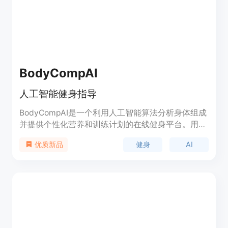
BodyCompAI
人工智能健身指导
BodyCompAI是一个利用人工智能算法分析身体组成
并提供个性化营养和训练计划的在线健身平台。用户
只需上传一张照片,BodyCompAI就可以分析肌肉质
健身
AI
优质新品
量、体脂率等指标,并根据目标和身体条件生成定制
的健身方案。主要功能包括AI身体分析、针对性营养
建议、动态调整的训练计划等。适合各类健身爱好
者,帮助更有效达成目标。