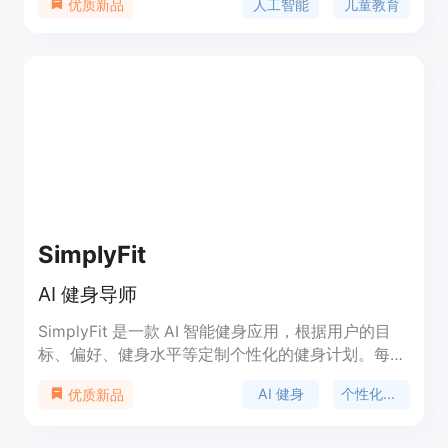
人工智能
儿童教育
优质新品
我们的使命是通过科技的力量，解锁这些潜能，帮助
孩子们在愉悦的环境中成长和学习。
SimplyFit
AI 健身导师
SimplyFit 是一款 AI 智能健身应用，根据用户的目
标、偏好、健身水平等定制个性化的健身计划。每日
智能调整训练内容，适应用户的需求、可用设备和时
AI 健身
个性化健身计划
优质新品
间限制等。帮助用户打破瓶颈、养成健康的锻炼习
惯。