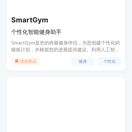
SmartGym
个性化智能健身助手
SmartGym是您的终极健身伴侣，为您创建个性化的
锻炼计划，并根据您的进展提供建议。利用人工智
能，根据您拥有的器械、您想要锻炼的肌肉部位以及
健身
个性化
优质新品
锻炼的时长和频率，为您创建个性化的锻炼计划。您
还将获得实时建议，从调整重量和次数到整个锻炼动
作的更换。SmartGym帮助您精确跟踪所有进展，轻
松追踪您的锻炼、卡路里、心率、肌肉、次数、重量
等，助您实现健身目标，获取对自己表现宝贵的见
解。此外，SmartGym拥有690多种带有动画和说明
的锻炼动作，130多个专业制作的预设锻炼计划，您
甚至可以添加自定义的锻炼动作和图片。SmartGym
在Mac、iPhone、iPad和Apple Watch上均可使用，
一个设备上的更改将自动更新到其他设备上。