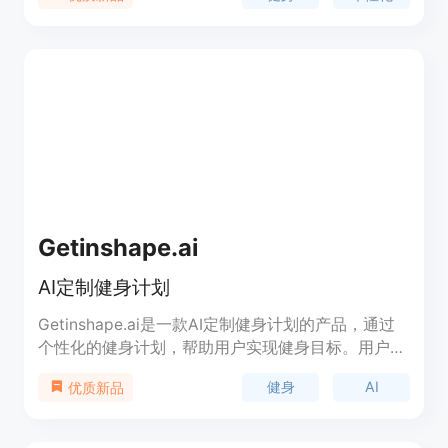
随地访问并执行您的锻炼计划，我们的AI还会根据您
之前的锻炼生成下一个锻炼计划，帮助您不断进步。
Workout Master充分利用了AI的能力，为您提供定
制化、高效的锻炼体验。
Getinshape.ai
AI定制健身计划
Getinshape.ai是一款AI定制健身计划的产品，通过
个性化的健身计划，帮助用户实现健身目标。用户可
以通过问卷告知产品他们的健身目标，AI会根据用户
健身
AI
优质新品
的需求和情况创建适合他们的健身计划，并在24小时
内通过邮件发送给用户。不论是在家、公园还是健身
房，无需器械，都能获得适合自己的健身计划。不论