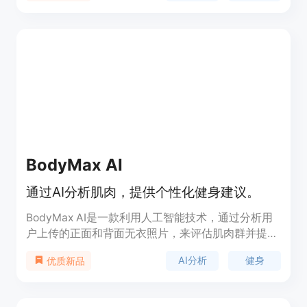
用户进行正确的训练。Jamies Fit提供多种健身训练
方式，包括体重训练、有氧运动、力量训练、高强度
间歇训练（HIIT）等。用户可以设置自己的健身目
标，并跟踪进展。Jamies Fit还适用于儿童健身，为
他们提供专属的训练计划。该应用提供了用户友好的
界面和个性化的健身方案，帮助用户享受健康和健身
的乐趣。
BodyMax AI
通过AI分析肌肉，提供个性化健身建议。
BodyMax AI是一款利用人工智能技术，通过分析用
户上传的正面和背面无衣照片，来评估肌肉群并提供
详细评分和定制化健身建议的应用。它适用于初学者
AI分析
健身
优质新品
和健身老手，旨在帮助用户达到更好的身体形态。该
应用强调个人隐私，照片仅存储在用户设备上，并不
提供医疗建议，所有建议应视为参考。