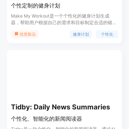
个性定制的健身计划
Make My Workout是一个个性化的健身计划生成
器，帮助用户根据自己的需求和目标制定合适的锻炼
计划。通过输入个人信息、目标和时间限制，系统会
健身计划
个性化
优质新品
根据用户的身体状况和目标自动生成适合的锻炼计
划。用户还可以根据自己的喜好和能力调整计划，并
通过记录和统计功能跟踪自己的进展。Make My
Workout提供了丰富的训练动作和视频示范，帮助用
户正确执行锻炼动作。该产品有免费和付费版本，付
费版本提供更多高级功能和个性化定制选项。
Tidby: Daily News Summaries
个性化、智能化的新闻阅读器