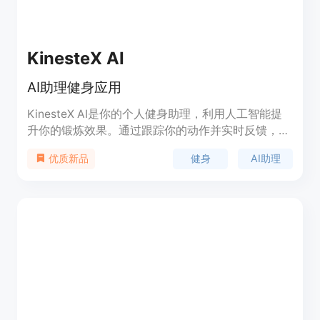
KinesteX AI
AI助理健身应用
KinesteX AI是你的个人健身助理，利用人工智能提
升你的锻炼效果。通过跟踪你的动作并实时反馈，
KinesteX确保你充分发挥健身效果。定制化的训练计
健身
AI助理
优质新品
划满足你的特定需求，帮助你减肥、增肌或改善整体
健康。KinesteX提供了实惠可靠的解决方案，让你随
时随地享受高质量的健身体验。