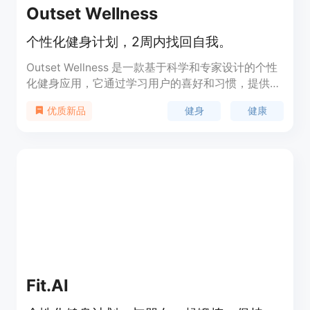
Outset Wellness
个性化健身计划，2周内找回自我。
Outset Wellness 是一款基于科学和专家设计的个性
化健身应用，它通过学习用户的喜好和习惯，提供定
制化的锻炼计划，帮助用户在忙碌的生活中找到适合
健身
健康
优质新品
自己的健身方式。该应用适应用户的日常安排，与日
历和天气同步，让用户在任何情况下都能轻松保持活
跃。此外，Outset Wellness 还通过与朋友连接和及
时的提醒来提供支持，确保用户在健身旅程中永不孤
单。
Fit.AI