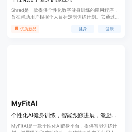
Shred是一款提供个性化数字健身训练的应用程序，
旨在帮助用户根据个人目标定制训练计划。它通过AI
技术为用户提供个性化的健身指导，包括训练程序、
健身
健康
优质新品
视频课程和来自全球社区的激励。Shred还支持与
Apple Healthkit集成，跟踪用户的步数、体重和水
分摄入，以优化锻炼效果。
MyFitAI
个性化AI健身训练，智能跟踪进展，激励成就系统。
MyFitAI是一款个性化AI健身平台，提供智能训练计