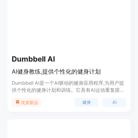
是初学者还是高级者，都能找到适合自己的健身计
划。
Dumbbell AI
AI健身教练,提供个性化的健身计划
Dumbbell AI是一个AI驱动的健身应用程序,为用户提
供个性化的健身计划和训练。它具有AI运动重复跟踪
器,可以准确计数用户的重复次数,并根据用户的目标
健身
AI
优质新品
和喜好生成自定义的全身健身计划。它还具有社区功
能, 用户可以在健身过程中与其他用户分享自己的进
步。