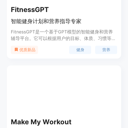
FitnessGPT
智能健身计划和营养指导专家
FitnessGPT是一个基于GPT模型的智能健身和营养
辅导平台。它可以根据用户的目标、体质、习惯等参
数制定科学合理的健身计划和膳食方案。核心优势是
健身
营养
优质新品
训练计划个性化,辅导更有针对性。用户只需要输入
基本信息,就可以得到量身定制的专业建议。
Make My Workout