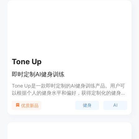
Tone Up
即时定制AI健身训练
Tone Up是一款即时定制的AI健身训练产品。用户可
以根据个人的健身水平和偏好，获得定制化的健身训
练方案。产品优势包括智能定制、灵活性和便利性。
健身
AI
优质新品
定价灵活，定位于个人健身市场。