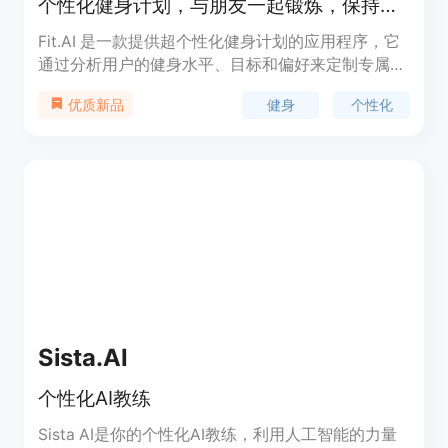
个性化健身计划，与朋友一起锻炼，保持健康生活。
Fit.AI 是一款提供超个性化健身计划的应用程序，它
通过分析用户的健身水平、目标和偏好来定制专属的
锻炼方案。这款应用具有与朋友一起锻炼的功能，可
健身
个性化
优质新品
以增加锻炼的趣味性和互动性，同时通过4周的周期
性计划帮助用户保持动力和跟踪进度。此外，Fit.AI
提供24小时的AI教练服务，提供指导、反馈和激励，
就像口袋里的私人教练。简洁的界面设计和每日文章
功能，为用户提供了持续的动力和健身知识。Fit.AI
还支持Apple Health集成，自动记录用户的锻炼数
据。
Sista.AI
个性化AI教练
Sista AI是你的个性化AI教练，利用人工智能的力量