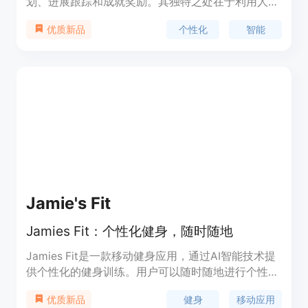
划、进展跟踪和成就奖励。其独特之处在于利用人工
智能技术为用户量身定制健身方案，实时跟踪进度，
个性化
智能
优质新品
并通过激励系统提供动力。MyFitAI旨在革新健身领
域，为用户提供个性化、智能化的健身体验。
Jamie's Fit
Jamies Fit：个性化健身，随时随地
Jamies Fit是一款移动健身应用，通过AI智能技术提
供个性化的健身训练。用户可以随时随地进行个性化
的健身训练，无需前往健身房或雇佣私人教练。该应
健身
移动应用
优质新品
用通过实时动作检测，提供准确的指导和反馈，帮助