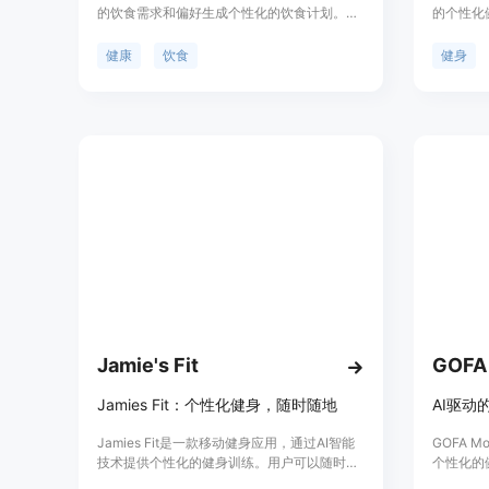
的饮食需求和偏好生成个性化的饮食计划。体
的个性化
验动态的膳食建议、互动式食谱和便捷的购物
习惯，提
清单，全部根据您的口味、健康目标和季节性
碌的生活
健康
饮食
健身
定制。
适应用户
用户在任
Outset
提醒来提
孤单。
Jamie's Fit
GOFA
Jamies Fit：个性化健身，随时随地
AI驱
Jamies Fit是一款移动健身应用，通过AI智能
GOFA 
技术提供个性化的健身训练。用户可以随时随
个性化的
地进行个性化的健身训练，无需前往健身房或
运动路径