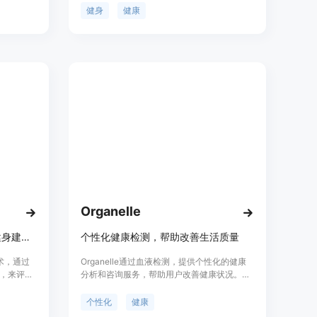
议和饮食方
动员希望挑战自己的极限，这款应用都能满足
健身
健康
训练指
您的需求。它的12周初学者计划专注于增强身
心连接、正确形式和提高整体力量。通过遵循
这些计划，用户可以建立坚实的基础。此外，
它还自动计算基于您目前能力的最佳起始重
量，确保您受到挑战但不会被过多的重量压
倒。随着您的准备和进步，应用程序会逐步增
加您的重量目标，促进持续的力量增长。此
外，它还提供了针对每种锻炼的目标肌肉的信
息，使您能够根据自己的目标专注于特定的肌
肉群。该应用程序提供了五种不同的锻炼选
项，无论您的目标是什么，都能为您设置每个
锻炼的理想重复范围，从而优化您的进步。
Organelle
通过AI分析肌肉，提供个性化健身建议。
个性化健康检测，帮助改善生活质量
技术，通过
Organelle通过血液检测，提供个性化的健康
，来评估
分析和咨询服务，帮助用户改善健康状况。我
建议的应
们将您的生物标志物（健康指标）从平均水平
在帮助用
提升到卓越水平。我们的服务快速、高效，让
个性化
健康
个人隐
您的健康掌握在自己手中。