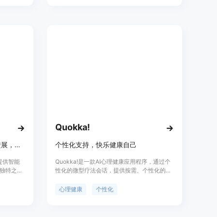
提供医疗
Quokka!
个性化AI健身训练，智能跟踪进展，激励成就系统。
个性化支持，快乐健康自己
，提供智能
Quokka!是一款AI心理健康应用程序，通过个
独特之处
性化的微型疗法会话，提供按需、个性化的支
制健身方
持，帮助您找到平衡、韧性和福祉。我们的应
提供动
用程序提供24/7可用的AI心理治疗师，以较低
心理健康
个性化
为用户提供
的成本为您提供个性化的治疗会话，让心理健
康支持变得更加可及。下载Quokka应用程
序，体验您应得的个性化支持。