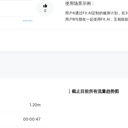
使用场景示例：
0
用户A通过Fit.AI定制的健身计划，在
用户B与朋友一起使用Fit.AI，互相
用户C利用Fit.AI的AI教练功能，
产品特色：
超个性化的健身计划：根据用户的健
与朋友一起锻炼：添加朋友，共同保
4周周期性锻炼计划：结构化的计划设
AI教练：24/7可用的个人AI教练，
简洁直观的用户界面：易于使用，快
每日文章：提供健身小贴士、技巧和
连续锻炼奖励：通过定期锻炼保持连
截止目前所有流量趋势图
Apple Health集成：自动将锻炼数据记录
使用教程：
1.20m
1. 下载并安装Fit.AI应用程序。
00:00:47
2. 创建账户并登录。
3. 完成个人健身水平、目标和偏好的