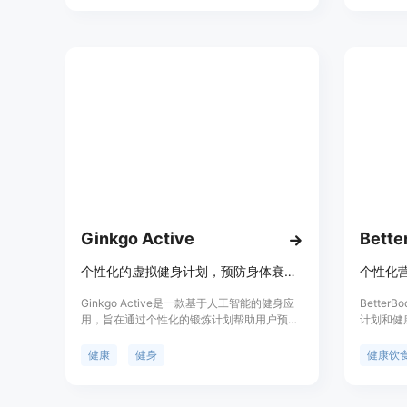
绪健康。产品的主要优点包括全天候的人性化
快实现健
健康支持、适应性AI个性化、实时健康实践生
成、日常检查和情绪健康跟踪等。
Ginkgo Active
Bette
个性化的虚拟健身计划，预防身体衰退和慢性病
个性化
Ginkgo Active是一款基于人工智能的健身应
Bette
用，旨在通过个性化的锻炼计划帮助用户预防
计划和健
和管理慢性病，减少受伤风险，并提升生活质
化餐饮计
量。该产品以其科学依据、灵活性和包容性为
师。Bet
健康
健身
健康饮
特点，结合了专家设计的锻炼方案和研究支
幸福的生
持，以适应不同用户的独特目标、生活方式和
日程安排。Ginkgo Health成立于2019年，以