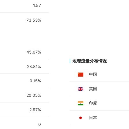
4. 浏览并选择个性化的健身计划。
1.57
5. 如果愿意，添加朋友并开始一起锻
6. 按照4周的周期性计划进行锻炼，
73.53%
7. 利用AI教练获取实时指导和反馈。
8. 阅读每日文章，获取健身知识和灵
9. 保持连续锻炼，解锁新的主题和图
10. 通过Apple Health集成，同
45.07%
地理流量分布情况
28.81%
中国
0.15%
英国
20.05%
印度
2.97%
日本
0