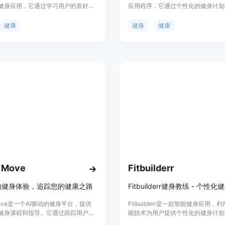
健身应用，它通过学习用户的喜好和
应用程序，它通过个性化的健身计划
供定制化的锻炼计划，帮助用户在忙
元素，帮助用户提高体能和健康。产
中找到适合自己的健身方式。该应用
息显示，Kiwi Fitness利用研究支
健康
健身
健康
的日常安排，与日历和天气同步，让
法和引人入胜的内容，创建能够有效
何情况下都能轻松保持活跃。此外，
量、耐力、灵活性和整体健康的健身
 Wellness 还通过与朋友连接和及时的
外，它还提供了一个社交网络，让用
供支持，确保用户在健身旅程中永不
享健身成果，跟随朋友的进步，并在
社区中庆祝成就。Kiwi Fitness的
免费试用，用户可以通过应用商店下
 Move
Fitbuilderr
动的健身体验，追踪您的健康之路
Fitbuilderr健身教练 - 个性
Move是一个AI驱动的健身平台，提供
Fitbuilderr是一款智能健身应用，
健身课程和指导。它通过跟踪用户的
能技术为用户提供个性化的健身计划
来帮助用户达到健康和健身目标。这
导。通过智能语音交互，用户可以向