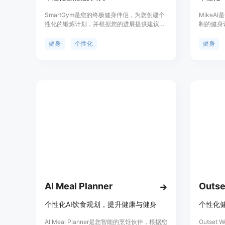
SmartGym是您的终极健身伴侣，为您创建个
MikeA
性化的锻炼计划，并根据您的进展提供建议。
制的健身
利用人工智能，根据您拥有的器械、您想要锻
一起迈向
炼的肌肉部位以及锻炼的时长和频率，为您创
健身
个性化
健身
建个性化的锻炼计划。您还将获得实时建议，
从调整重量和次数到整个锻炼动作的更换。
SmartGym帮助您精确跟踪所有进展，轻松追
踪您的锻炼、卡路里、心率、肌肉、次数、重
量等，助您实现健身目标，获取对自己表现宝
贵的见解。此外，SmartGym拥有690多种带
有动画和说明的锻炼动作，130多个专业制作
的预设锻炼计划，您甚至可以添加自定义的锻
炼动作和图片。SmartGym在Mac、iPhone、
iPad和Apple Watch上均可使用，一个设备上
的更改将自动更新到其他设备上。
AI Meal Planner
Outse
个性化AI饮食规划，提升健康与健身
个性化
AI Meal Planner是您智能的烹饪伙伴，根据您
Outset