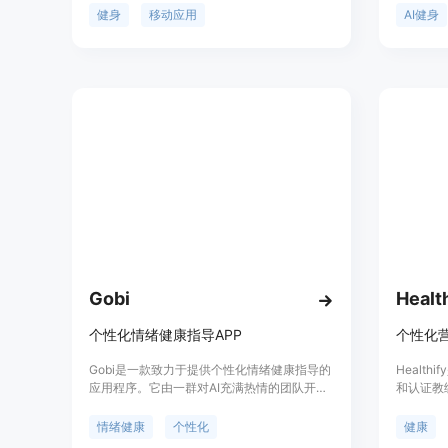
雇佣私人教练。该应用通过实时动作检测，提
个平台的
健身
移动应用
AI健身
供准确的指导和反馈，帮助用户进行正确的训
健身指导
练。Jamies Fit提供多种健身训练方式，包括
背景信息显
体重训练、有氧运动、力量训练、高强度间歇
提升人们
训练（HIIT）等。用户可以设置自己的健身目
用，吸引
标，并跟踪进展。Jamies Fit还适用于儿童健
身，为他们提供专属的训练计划。该应用提供
了用户友好的界面和个性化的健身方案，帮助
用户享受健康和健身的乐趣。
Gobi
Healt
个性化情绪健康指导APP
Gobi是一款致力于提供个性化情绪健康指导的
Healt
应用程序。它由一群对AI充满热情的团队开
和认证教
发，团队成员来自Google、Microsoft、Meta
划。该A
和Scale AI等知名公司。Gobi通过实时生成基
重目标、
情绪健康
个性化
健康
于科学的语音指导健康实践，帮助用户管理情
测、膳食日