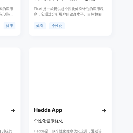
训练的应用
Fit.AI 是一款提供超个性化健身计划的应用程
制训练计
序，它通过分析用户的健身水平、目标和偏好
化的健身指
来定制专属的锻炼方案。这款应用具有与朋友
全球社区
一起锻炼的功能，可以增加锻炼的趣味性和互
健康
健身
个性化
hkit集
动性，同时通过4周的周期性计划帮助用户保
入，以优
持动力和跟踪进度。此外，Fit.AI 提供24小时
的AI教练服务，提供指导、反馈和激励，就像
口袋里的私人教练。简洁的界面设计和每日文
章功能，为用户提供了持续的动力和健身知
识。Fit.AI 还支持Apple Health集成，自动记
录用户的锻炼数据。
Hedda App
个性化健康优化
健身训练的
Hedda是一款个性化健康优化应用，通过诊