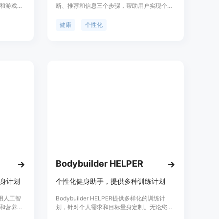
和游戏化
断、推荐和信息三个步骤，帮助用户实现个人
品背景信
化和持续的健康管理。Hedda提供定制化的健
持的训练方
康诊断，根据用户的健康状况和需求给出个性
健康
个性化
提升力
化的健康建议和信息。Hedda的功能包括健康
程序。此
评估、饮食建议、运动计划、睡眠优化等。
户可以分
Hedda适用于各种健康场景，帮助用户实现健
支持性的
康目标和提高生活质量。
价格定位是
载体验。
Bodybuilder HELPER
化健身计划
个性化健身助手，提供多种训练计划
利用人工智
Bodybuilder HELPER提供多样化的训练计
和营养指
划，针对个人需求和目标量身定制。无论您是
初学者想要学习正确的运动技巧，还是高级运