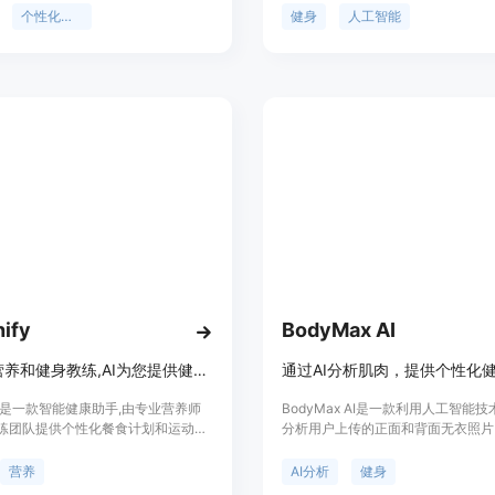
重要性在于它结合了人工智能技术与
Fitbuilderr询问健身计划、锻炼建
个性化课程
健身
人工智能
，使得健身更加个性化和高效。产品
案。该应用还提供专业的健身课程和
示，GOFA Move致力于通过科技
导，帮助用户实现健康的生活方式。
的健康水平，其价格定位为免费试
用户体验AI健身课程。
hify
BodyMax AI
个性化营养和健身教练,AI为您提供健康建议
hify是一款智能健康助手,由专业营养师
BodyMax AI是一款利用人工智能
练团队提供个性化餐食计划和运动计
分析用户上传的正面和背面无衣照片
PP可以跟踪您的每日卡路里摄入、体
肌肉群并提供详细评分和定制化健身
锻炼情况、手洗、水分摄入、睡眠监
用。它适用于初学者和健身老手，旨
营养
AI分析
健身
记和步数。Healthify可以帮助您更
户达到更好的身体形态。该应用强调