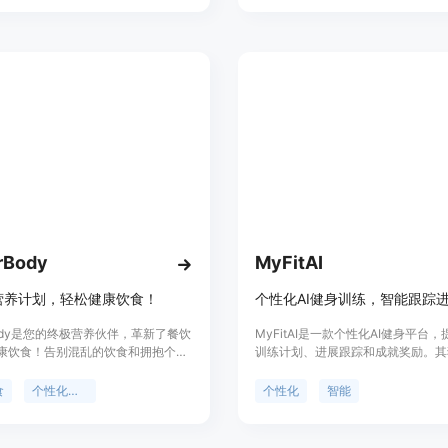
身目标。
私，照片仅存储在用户设备上，并不
建议，所有建议应视为参考。
rBody
MyFitAI
营养计划，轻松健康饮食！
rBody是您的终极营养伙伴，革新了餐饮
MyFitAI是一款个性化AI健身平台
康饮食！告别混乱的饮食和拥抱个性
训练计划、进展跟踪和成就奖励。其
划、无缝食品记录和您自己的AI营养
在于利用人工智能技术为用户量身定
terBody旨在赋予您在通往更健康、更
案，实时跟踪进度，并通过激励系统
食
个性化餐饮
个性化
智能
活旅程中的力量。
力。MyFitAI旨在革新健身领域，
个性化、智能化的健身体验。