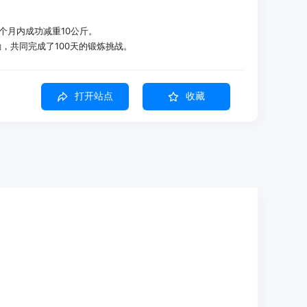
3个月内成功减重10公斤。
鼓励，共同完成了100天的锻炼挑战。
在家中也能获得专业的健身指导。
打开站点
收藏
身水平、目标和偏好定制。
持责任感，互相通知完成锻炼。
计，挑战用户并保持进度。
提供指导和激励。
速开始锻炼。
激励，保持用户信息更新和启发。
续性，解锁新的主题和图标。
到Apple Health。
设置。