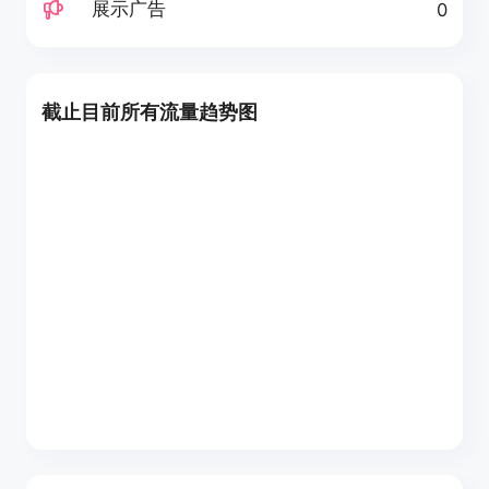
展示广告
0
截止目前所有流量趋势图