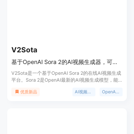
可用于尝试AI视频生成，入门版适合建立视频内容库
的创作者，专业版则为专业人士打造，提供高级功能
和商业授权。
V2Sota
基于OpenAI Sora 2的AI视频生成器，可从文本或图像生成带声音的高清视频。
V2Sota是一个基于OpenAI Sora 2的在线AI视频生成
平台。Sora 2是OpenAI最新的AI视频生成模型，能
从文本提示或图像创建具有声音的电影级视频，提供
AI视频生成
OpenAI Sora 2
优质新品
高清输出和逼真的物理模拟。该平台无需下载和安
装，用户可直接在浏览器中使用。平台提供多种定价
计划，包括标准计划和Pro计划，以满足不同用户的
需求。其定位为专业创作者和企业，适用于商业用
途，如社交媒体营销和专业项目。价格方面，有月付
和年付选项，年付可享受优惠，且无隐藏费用，未使