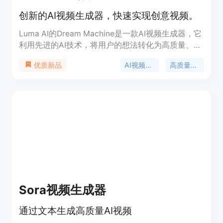
创新的AI视频生成器，快速实现创意视频。
Luma AI的Dream Machine是一款AI视频生成器，它
利用先进的AI技术，将用户的想法转化为高质量、逼
真的视频。它支持从文字描述或图片开始生成视频，
AI视频生成
高质量输出
优质新品
具有高度的可扩展性、快速生成能力和实时访问功
能。产品界面用户友好，适合专业人士和创意爱好者
使用。Luma AI的Dream Machine不断更新，以保持
技术领先，为用户提供持续改进的视频生成体验。
Sora视频生成器
通过文本生成高质量AI视频