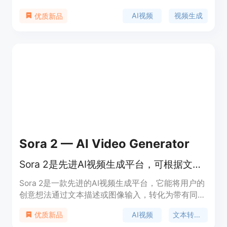
的视频。该工具具有智能视频编辑、自动配乐、特效
AI视频
视频生成
优质新品
添加等功能，可以满足用户在影视制作、广告制作、
社交媒体营销等领域的需求。定价方面，请访问官方
网站了解详情。
Sora 2 — AI Video Generator
Sora 2是先进AI视频生成平台，可根据文本或图像生成带声音的高质量视频。
Sora 2是一款先进的AI视频生成平台，它能将用户的
创意想法通过文本描述或图像输入，转化为带有同步
音频的专业视频。该平台采用前沿技术，保证视频输
AI视频
文本转视频
优质新品
出质量高且能精准遵循用户的提示要求，无论是初学