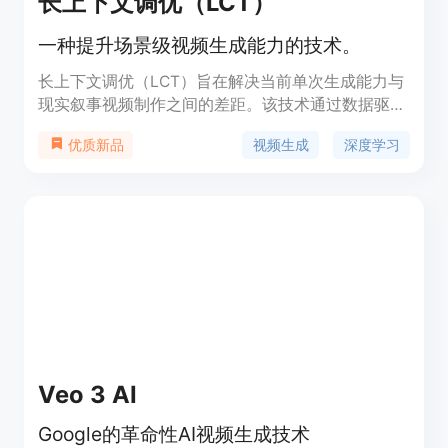
长上下文调优（LCT）
一种提升场景级视频生成能力的技术。
长上下文调优（LCT）旨在解决当前单次生成能力与
现实叙事视频制作之间的差距。该技术通过数据驱动
的方法直接学习场景级一致性，支持交互式多镜头开
视频生成
深度学习
优质新品
发和合成生成，适用于视频制作的各个方面。
Veo 3 AI
Google的革命性AI视频生成技术