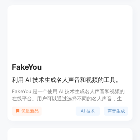
频质量高。Adobe Firefly 面向创意工作者、视频制
作者以及需要快速生成视频内容的用户，提供高效、
便捷的视频创作解决方案。目前该产品处于 Beta 测
试阶段，用户可以免费使用，未来可能会根据市场需
求和产品发展进行定价和定位。
FakeYou
利用 AI 技术生成名人声音和视频的工具。
FakeYou 是一个使用 AI 技术生成名人声音和视频的
在线平台。用户可以通过选择不同的名人声音，生成
他们想要的台词，体验独特的互动乐趣。这个平台的
AI 技术
声音生成
优质新品
主要优点在于其提供了大量的名人声音选择，并且操
作简单，适合各类用户进行娱乐和创作。FakeYou 不
断更新其声音库，并且支持多个语言，使其适用范围
更广泛。