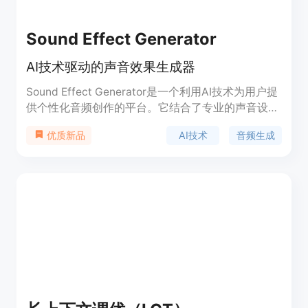
Sound Effect Generator
AI技术驱动的声音效果生成器
Sound Effect Generator是一个利用AI技术为用户提
供个性化音频创作的平台。它结合了专业的声音设计
和前沿的AI技术，让用户能够快速将想法转化为高质
AI技术
音频生成
优质新品
量的音频。这个平台不仅适合寻找特定声音效果的用
户，也适合那些对音频生成技术感兴趣的人。产品的
主要优点包括易于使用、快速生成和高质量的音频输
出。它为音乐制作人、视频编辑者和游戏开发者等提
供了一个创新的解决方案。