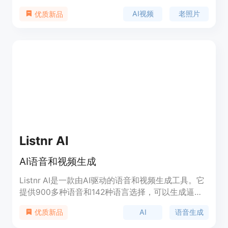
度学习和图像处理技术，使得用户能够轻松地将珍贵
AI视频
老照片
优质新品
的老照片复活，创造出具有纪念意义的视频内容。该
产品的主要优点包括操作简便、效果逼真、个性化定
制等。它不仅能够满足个人用户对于家庭影像资料的
整理和创新需求，也能为商业用户提供一种新颖的营
销和宣传方式。目前，该产品提供免费试用，具体价
格和定位信息需进一步了解。
Listnr AI
AI语音和视频生成
Listnr AI是一款由AI驱动的语音和视频生成工具。它
提供900多种语音和142种语言选择，可以生成逼真
的语音和视频内容。用户可以免费开始使用，并在需
AI
语音生成
优质新品
要时选择付费计划。Listnr AI适用于各种场景，包括
生成视频、创建语音广告、制作音频文章、播客制作