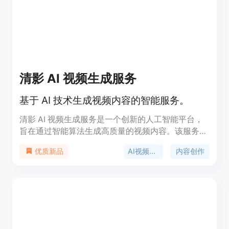
清影 AI 视频生成服务
基于 AI 技术生成视频内容的智能服务。
清影 AI 视频生成服务是一个创新的人工智能平台，
旨在通过智能算法生成高质量的视频内容。该服务适
合各种行业用户，能够快速便捷地生成富有创意的视
AI视频生成
内容创作
优质新品
觉内容。无论是商业广告、教育课程还是娱乐视频，
清影 AI 都能提供优质的解决方案。该产品依托于先
进的 GLM 大模型，确保生成内容的准确性与丰富
性，同时满足用户个性化需求。提供免费试用，鼓励
用户探索 AI 视频创作的无限可能。