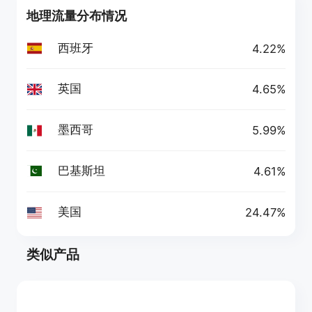
地理流量分布情况
西班牙
4.22%
英国
4.65%
墨西哥
5.99%
巴基斯坦
4.61%
美国
24.47%
类似产品