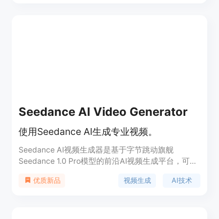
者还是专业人士都能借助其智能自动化功能轻松进行
视频创作。产品价格方面，年度计划起价为每月
20.93美元。其定位是为全球的创作者、营销人员和
企业提供专业的视频生成服务，帮助他们将创意变为
现实。
Seedance AI Video Generator
使用Seedance AI生成专业视频。
Seedance AI视频生成器是基于字节跳动旗舰
Seedance 1.0 Pro模型的前沿AI视频生成平台，可将
想法转化为令人惊叹的视频。具备先进的功能和卓越
视频生成
AI技术
优质新品
的质量，适用于电影级叙事、品牌内容和复杂的多镜
头故事。价格定位为付费。