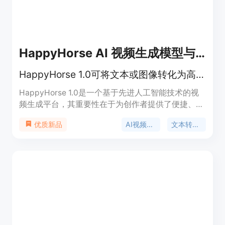
HappyHorse AI 视频生成模型与创作平台
HappyHorse 1.0可将文本或图像转化为高清AI视频，有免费额度，免信用卡试用。
HappyHorse 1.0是一个基于先进人工智能技术的视
频生成平台，其重要性在于为创作者提供了便捷、高
效的视频创作途径。该平台的主要优点包括：支持文
AI视频生成
文本转视频
优质新品
本和图像转视频，输出高清视频，具备商业使用许
可，提供免费额度，无需信用卡即可试用。产品定位
为满足创作者和团队对于高质量视频制作的需求，适
用于社交媒体内容创作、营销广告等领域。价格方
面，有不同质量和时长的套餐可供选择，例如标准质
量5秒180积分，10秒360积分；Pro质量5秒240积
分，10秒480积分。