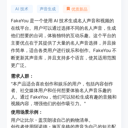
AI 技术
声音生成
优质新品
FakeYou 是一个使用 AI 技术生成名人声音和视频的
在线平台。用户可以通过选择不同的名人声音，生成
他们想要的台词，体验独特的互动乐趣。这个平台的
主要优点在于其提供了大量的名人声音选择，并且操
作简单，适合各类用户进行娱乐和创作。FakeYou 不
断更新其声音库，并且支持多个语言，使其适用范围
更广泛。
需求人群：
"本产品适合喜欢创作和娱乐的用户，包括内容创作
者、社交媒体用户和任何想要体验名人声音乐趣的
人。通过 FakeYou，他们可以轻松生成有趣的音频和
视频内容，增强他们的创作吸引力。"
使用场景示例：
用户让比尔・盖茨朗读自己的购物清单。
创作者使用阿诺德・施瓦辛格的声音为自己的短片配