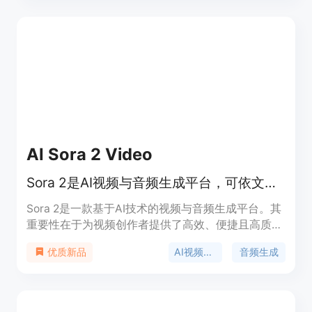
等。它提供透明的定价，用户可以根据自己的需求选
择合适的付费计划。
AI Sora 2 Video
Sora 2是AI视频与音频生成平台，可依文本生成带声音的逼真视频
Sora 2是一款基于AI技术的视频与音频生成平台。其
重要性在于为视频创作者提供了高效、便捷且高质量
的视频创作解决方案。主要优点包括能够生成具有逼
AI视频生成
音频生成
优质新品
真物理效果和同步声音的视频，支持多种分辨率、宽
高比和视频时长调整，还具备先进的控制功能。该平
台提供免费、入门和专业三种定价方案，定位广泛，
适合从初学者到专业人士的各类视频创作者。免费版