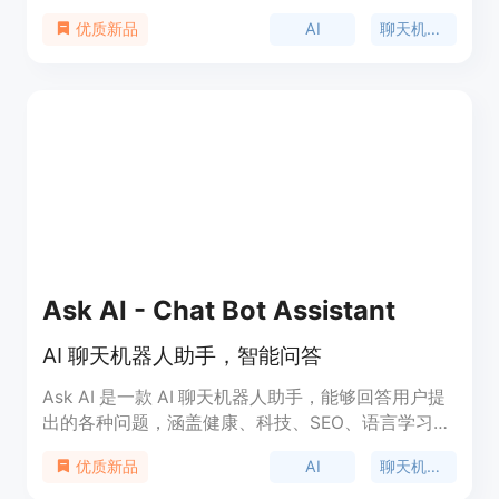
超过40个经过精细调整的模板。从撰写社交帖子到
AI
聊天机器人
优质新品
起草电子邮件，从撰写博客文章到产品描述，从寻找
事实到烹饪食谱，从语言翻译到诗歌创作等等。它还
能够根据几个词生成AI图像！AI不仅仅是提高生产力
的技巧，也不仅仅是教育技巧，而是一种适用于一切
的技巧。从节省时间，到享受乐趣，到帮助你在工作
中取得成功，它真的是未来。
Ask AI - Chat Bot Assistant
AI 聊天机器人助手，智能问答
Ask AI 是一款 AI 聊天机器人助手，能够回答用户提
出的各种问题，涵盖健康、科技、SEO、语言学习、
食谱、财务、内容管理、旅行、家庭、产品管理、教
AI
聊天机器人
优质新品
育等领域。用户可以通过 Ask AI 快速获取精准详细