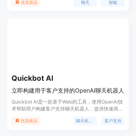
聊天
智能
优质新品
询等多种交互，为用户提供更加便利和快捷的服务。
系统聊天记录不会被上传到第三方服务器，用户的隐
私得到了更好的保护。
Quickbot AI
立即构建用于客户支持的OpenAI聊天机器人
Quickbot AI是一款基于Web的工具，使用OpenAI技
术帮助用户构建客户支持聊天机器人，提供快速简单
的方式，无需任何编码知识即可创建强大的聊天机器
聊天机器人
客户支持
优质新品
人。产品具有高度安全性，所有数据将托管在您的
VPS上；易于使用，通过上传文件、训练模型和部署