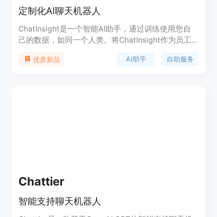
定制化AI聊天机器人
ChatInsight是一个智能AI助手，通过训练使用您自
己的数据，如同一个人类。将ChatInsight作为员工
来支持您的团队。它可以应用于员工支持、客户支
AI助手
自助服务
优质新品
持、IT支持、市场营销等场景，提供个性化的自助服
务和24/7全天候的人工智能聊天服务。
Chattier
智能支持聊天机器人