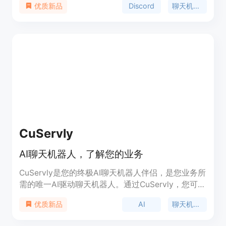
Discord
聊天机器人
优质新品
用👍👎反馈，Wallu可以学习并改进回答的准确性。
它还具有易于使用的管理面板，可以手动添加FAQ或
导入现有FAQ，上传文档供机器人使用，并允许机器
人搜索服务器消息以查找答案。Wallu支持50多种语
言。添加Wallu到您的Discord服务器，让它帮助您自
动化支持和回答常见问题。
CuServly
AI聊天机器人，了解您的业务
CuServly是您的终极AI聊天机器人伴侣，是您业务所
需的唯一AI驱动聊天机器人。通过CuServly，您可以
创建并训练自己的自然语言聊天机器人，以轻松回答
AI
聊天机器人
优质新品
任何客户支持问题。CuServly可以使用各种数据源来
训练聊天机器人，支持95种语言，帮助您解决客户