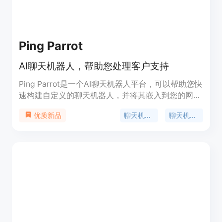
Ping Parrot
AI聊天机器人，帮助您处理客户支持
Ping Parrot是一个AI聊天机器人平台，可以帮助您快
速构建自定义的聊天机器人，并将其嵌入到您的网站
上，帮助您处理客户支持。无需编码即可使用。聊天
聊天机器人
聊天机器人API
优质新品
机器人可以根据您的数据进行训练，学习并提供最佳
答案。您可以定制聊天机器人的外观以匹配您的品
牌，并在80种语言中提供帮助。