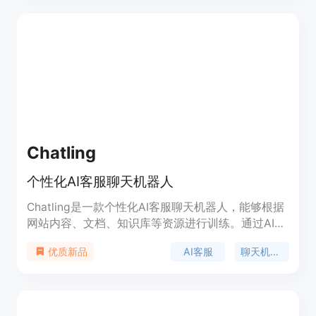
GPT-3.5 Turbo和GPT-4。支持多语言。与其他人共
享您的聊天机器人。
Chatling
个性化AI客服聊天机器人
Chatling是一款个性化AI客服聊天机器人，能够根据
网站内容、文档、知识库等资源进行训练。通过AI的
力量，Chatling可以在瞬间准确回答客户的问题，并
AI客服
聊天机器人
优质新品
且提供高达50%的解决率提升。立即体验，让您的客
服支持更高效！