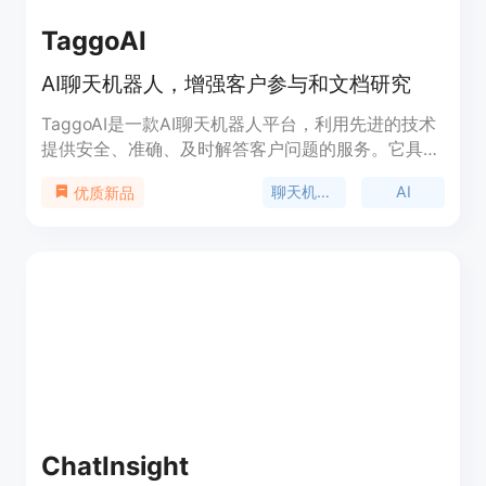
TaggoAI
AI聊天机器人，增强客户参与和文档研究
TaggoAI是一款AI聊天机器人平台，利用先进的技术
提供安全、准确、及时解答客户问题的服务。它具有
跟踪对话、智能提示、过渡到人工支持、潜在客户生
聊天机器人
AI
优质新品
成、多语言支持等功能。TaggoAI可以轻松集成到多
个网站，满足用户需求。
ChatInsight