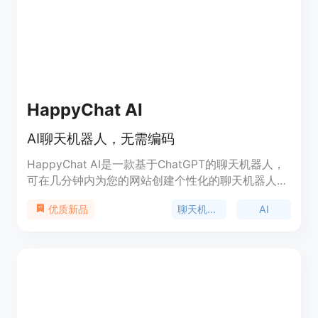
HappyChat AI
AI聊天机器人，无需编码
HappyChat AI是一款基于ChatGPT的聊天机器人，
可在几分钟内为您的网站创建个性化的聊天机器人，
无需编码。它具有多语言支持、可定制外观和感觉、
聊天机器人
AI
优质新品
24/7即时回答等功能。价格分为免费版和付费版，适
用于个人、小型企业和中大型企业。快来体验吧！