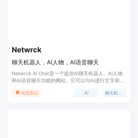
Netwrck
聊天机器人，AI人物，AI语音聊天
Netwrck AI Chat是一个提供AI聊天机器人、AI人物
和AI语音聊天功能的网站。它可以与AI进行文字和语
音交流，具有多种语音和字符生成模式。Netwrck AI
AI
聊天机器人
优质新品
Chat可以用于各种场景，如娱乐、学习、工作等。它
通过AI技术实现了智能对话和语音识别功能，让用户
可以与AI进行有趣和实用的交互。