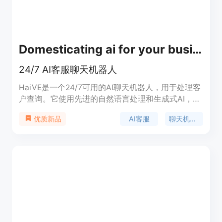
Domesticating ai for your business
24/7 AI客服聊天机器人
HaiVE是一个24/7可用的AI聊天机器人，用于处理客
户查询。它使用先进的自然语言处理和生成式AI，为
销售前、产品上线和产品/服务支持提供多渠道的虚
AI客服
聊天机器人
优质新品
拟AI团队，以实现始终如一的卓越客户体验。我们的
AI机器人可以根据您的需求进行定制，并与您喜欢的
工具集成，例如Zendesk、Freshworks等。所有的
对话和生成的知识产权完全属于您自己。