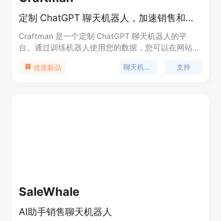
定制 ChatGPT 聊天机器人，加速销售和支持
Craftman 是一个定制 ChatGPT 聊天机器人的平
台。通过训练机器人使用您的数据，您可以在网站上
添加 AI 聊天机器人以提供更快的支持。机器人可用
聊天机器人
支持
优质新品
于销售和客户支持，提高客户参与度，了解用户需
求，并增加收入。Craftman 提供简单易用的界面，
让您能够快速创建自己的 AI 聊天机器人。定价灵
活，包括免费试用和付费套餐。
SaleWhale
AI助手销售聊天机器人