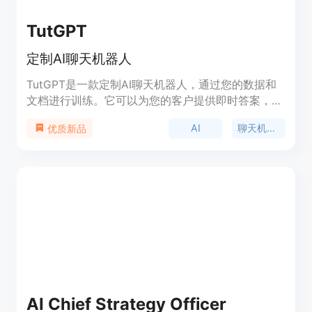
TutGPT
定制AI聊天机器人
TutGPT是一款定制AI聊天机器人，通过您的数据和
文档进行训练。它可以为您的客户提供即时答案，提
高客户支持体验和团队的工作效率，还可以用于AI文
AI
聊天机器人
优质新品
案撰写。您可以轻松构建与您的内容训练的AI聊天机
器人，为您的网站和其他地方提供即时答案。
AI Chief Strategy Officer