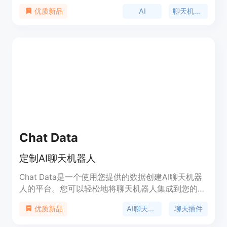
信息查询、日常咨询、技术支持等服务。这款产品通
AI
聊天机器人
优质新品
过模仿人类的对话方式，为用户提供了一个直观、便
捷的交互体验。它主要的优点包括快速响应、高准确
率的语义理解以及个性化的服务体验。Ai Chat机器
人Plus适用于需要快速、智能对话解决方案的个人和
企业用户。
Chat Data
定制AI聊天机器人
Chat Data是一个使用您提供的数据创建AI聊天机器
人的平台。您可以轻松地将聊天机器人集成到您的网
站上，根据您提供的内容回答问题。上传文档或链接
AI聊天机器人
聊天插件
优质新品
到您的网站进行机器人训练。提供专业的医疗聊天模
型。自定义聊天机器人的个性和语言偏好。选择