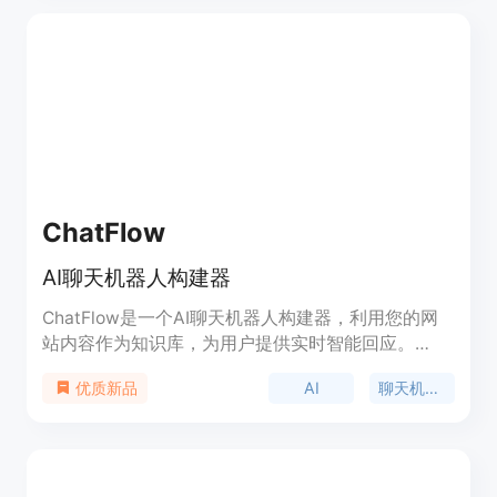
问题，降低客户支持工作量，了解客户需求，并提供
强大的分析功能。无论您是旅游酒店、人力资源、客
户支持、电子商务、医疗健康还是金融银行行业，
CuServly都能为您提供全面的解决方案。
ChatFlow
AI聊天机器人构建器
ChatFlow是一个AI聊天机器人构建器，利用您的网
站内容作为知识库，为用户提供实时智能回应。
ChatFlow使用OpenAI技术，构建知识库并通过自动
AI
聊天机器人
优质新品
化爬虫保持最新和准确的回答。您可以自定义
ChatFlow以匹配品牌和颜色，并跟踪用户互动和满
意度。ChatFlow的简单集成和经济实惠的定价使您
能够立即提供即时客户支持。