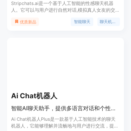
Stripchats.ai是一个基于人工智能的性感聊天机器
人。它可以与用户进行自然对话,模拟真人女友的交
流体验。主要功能包括沟通互动、情感交流、个性化
智能聊天
聊天机器人
优质新品
定制等。优势是 RESPONSE 24小时在线,支持文字和
语音交流,大量自定义个性化内容,多样情景和角色扮
演等。适合寻求在线娱乐和交流的用户。
Ai Chat机器人
智能AI聊天助手，提供多语言对话和个性化服务。
Ai Chat机器人Plus是一款基于人工智能技术的聊天
机器人，它能够理解并流畅地与用户进行交流，提供