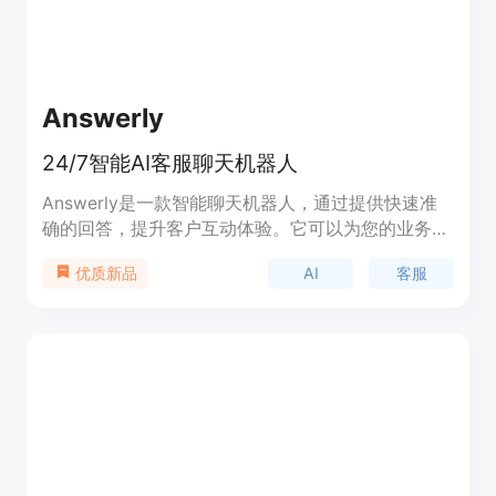
Answerly
24/7智能AI客服聊天机器人
Answerly是一款智能聊天机器人，通过提供快速准
确的回答，提升客户互动体验。它可以为您的业务提
供个性化AI助手，帮助您训练AI助手以提供准确的回
AI
客服
优质新品
答，并通过内置的联系表单解答未知问题。您可以在
实时对话记录中查看所有的聊天互动，以识别常见问
题和改进的空间。Answerly还支持导入现有知识
库、文档和PDF，并提供自定义小部件和助手的个性
化设置。定价和功能详细信息请访问官方网站。