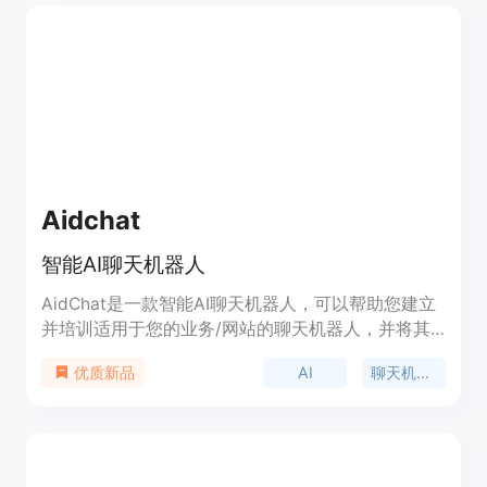
到您的网站；一次付费，终身更新。
Aidchat
智能AI聊天机器人
AidChat是一款智能AI聊天机器人，可以帮助您建立
并培训适用于您的业务/网站的聊天机器人，并将其
发布给全世界使用。这些聊天机器人可以回答与您的
AI
聊天机器人
优质新品
业务相关的任何问题。通过使用AidChat，您可以转
变客户支持，提高效率，同时为客户提供更好的体
验。