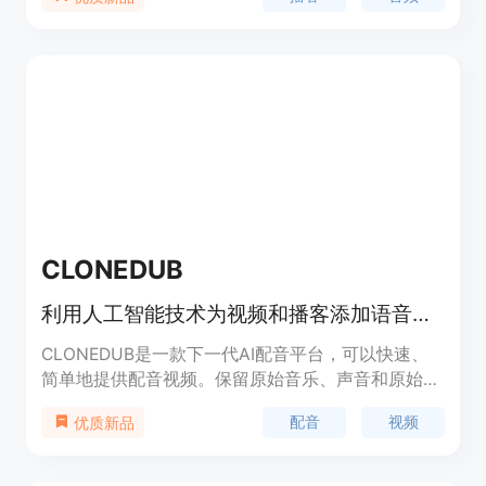
域，为用户提供了一个便捷的播客收听和分享渠道。
PodRedit登录后支持批量识别字幕。PodRedit以其
丰富的内容和便捷的用户体验，满足了用户对于高质
量音频内容的需求，成为了播客爱好者的重要聚集
地。
CLONEDUB
利用人工智能技术为视频和播客添加语音配音的方法
CLONEDUB是一款下一代AI配音平台，可以快速、
简单地提供配音视频。保留原始音乐、声音和原始说
话者的声音，将视频快速、廉价地翻译成20多种语
配音
视频
优质新品
言。