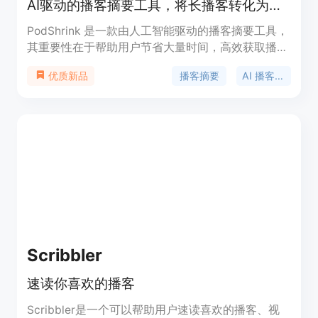
AI驱动的播客摘要工具，将长播客转化为简短的有声摘要。
PodShrink 是一款由人工智能驱动的播客摘要工具，
其重要性在于帮助用户节省大量时间，高效获取播客
核心内容。主要优点包括能够快速生成摘要，提供多
播客摘要
AI 播客摘要
优质新品
种语音和语言选择，以及灵活的摘要时长。产品背景
是针对人们时间有限但想获取播客信息的需求而开
发。价格方面，文档未提及，推测可能有免费试用或
付费模式。它的定位是为广大播客爱好者提供便捷的
内容获取方式。
Scribbler
速读你喜欢的播客
Scribbler是一个可以帮助用户速读喜欢的播客、视