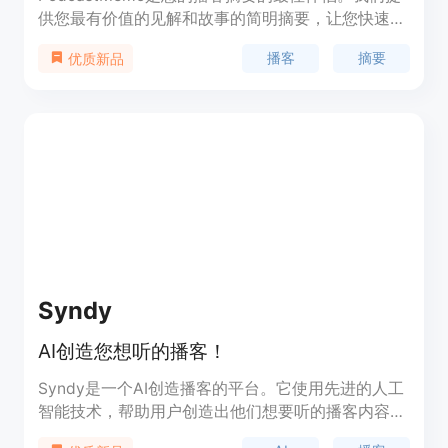
供您最有价值的见解和故事的简明摘要，让您快速获
取信息。随时收听，学习，并通过我们精心制作的播
播客
摘要
优质新品
客摘要保持信息更新。
Syndy
AI创造您想听的播客！
Syndy是一个AI创造播客的平台。它使用先进的人工
智能技术，帮助用户创造出他们想要听的播客内容。
Syndy提供了丰富的功能，包括语音合成、音频编