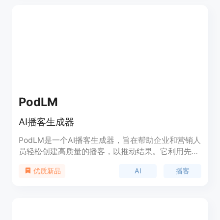
PodLM
AI播客生成器
PodLM是一个AI播客生成器，旨在帮助企业和营销人
员轻松创建高质量的播客，以推动结果。它利用先进
的AI技术，从URL和文本生成高质量播客，提供多样
AI
播客
优质新品
化的内容来源，并且是一个NotebookLM的替代品，
专门用于AI播客创作。