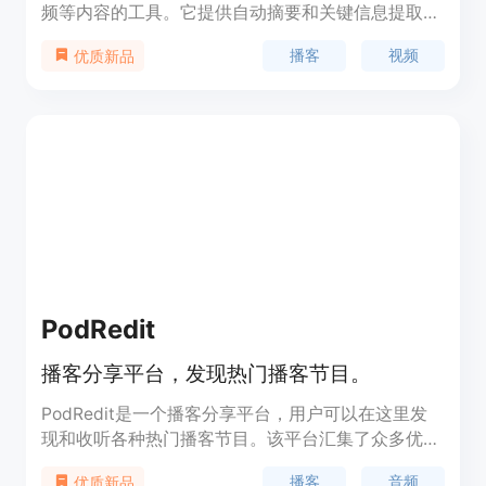
频等内容的工具。它提供自动摘要和关键信息提取功
能，让用户能够在更短的时间内获取到内容的核心要
播客
视频
优质新品
点。Scribbler可以提高工作效率，帮助用户更快地
消化大量的信息。
PodRedit
播客分享平台，发现热门播客节目。
PodRedit是一个播客分享平台，用户可以在这里发
现和收听各种热门播客节目。该平台汇集了众多优质
的播客内容，覆盖了两性杂谈、文化、商业等多个领
播客
音频
优质新品