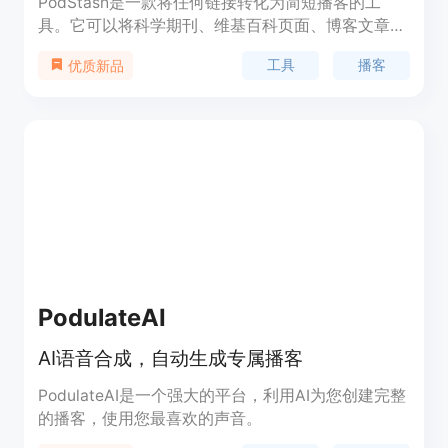
PodStash是一款将任何链接转化为简短播客的工
具。它可以将科学期刊、维基百科页面、博客文章等
内容转化为有声播客，让用户可以以听的方式获取信
工具
播客
优质新品
息。该产品通过AI技术生成播客脚本，然后生成约5
分钟的真实语音，用户可以在任何支持自定义RSS
URL的平台上收听。现在加入我们的Beta测试只需支
付1美元，还可以参与我们的推广计划，每个推荐可
以获得7美元的奖励。
PodulateAI
AI语音合成，自动生成专属播客
PodulateAI是一个强大的平台，利用AI为您创建完整
的播客，使用您最喜欢的声音。