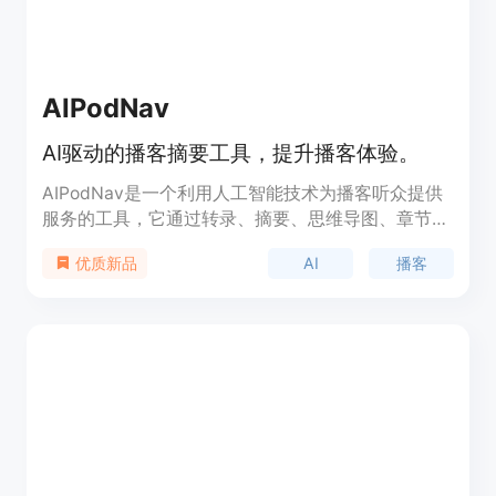
AIPodNav
AI驱动的播客摘要工具，提升播客体验。
AIPodNav是一个利用人工智能技术为播客听众提供
服务的工具，它通过转录、摘要、思维导图、章节、
高光和节目笔记等功能，帮助用户更高效地找到感兴
AI
播客
优质新品
趣的播客话题，选择性地听取感兴趣的部分，并以自
己的学习节奏来学习播客内容。AIPodNav通过AI技
术，为播客信息管理提供了全面的解决方案，使播客
内容更加易于访问。