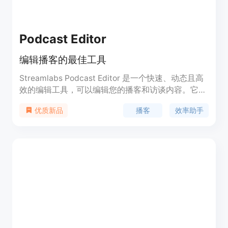
Podcast Editor
编辑播客的最佳工具
Streamlabs Podcast Editor 是一个快速、动态且高
效的编辑工具，可以编辑您的播客和访谈内容。它可
以将长篇播客转换为小段视频片段，并且可以添加图
播客
效率助手
优质新品
像和字幕，从而在各种社交媒体平台上推广您的节
目。这个工具非常易于上手，基于文本的编辑方式可
以帮助您快速转录视频并删除多余的语气词和停顿。
您还可以自定义视频，添加您的品牌标识和图像，并
优化和共享到不同的平台。Streamlabs Podcast
Editor 提供免费版和付费的 Ultra 版本，Ultra 版本
还包括其他专业级直播和编辑功能。