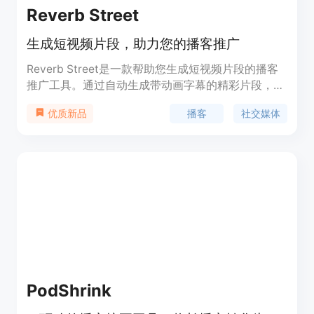
Reverb Street
生成短视频片段，助力您的播客推广
Reverb Street是一款帮助您生成短视频片段的播客
推广工具。通过自动生成带动画字幕的精彩片段，您
可以将其分享到社交媒体上，吸引新的听众，扩大您
播客
社交媒体
优质新品
的播客受众群体。Reverb Street还提供自定义品牌
风格、AI生成字幕、无水印等功能，并支持直接发布
到各大社交媒体平台。
PodShrink