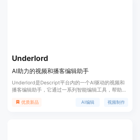
Underlord
AI助力的视频和播客编辑助手
Underlord是Descript平台内的一个AI驱动的视频和
播客编辑助手，它通过一系列智能编辑工具，帮助用
户简化视频和音频内容的编辑过程，提高制作效率和
AI编辑
视频制作
优质新品
质量。产品背景信息显示，Underlord致力于通过AI
技术，让创意工作更加流畅，同时减少后期编辑的繁
琐工作。