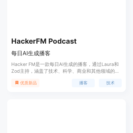
HackerFM Podcast
每日AI生成播客
Hacker FM是一款每日AI生成的播客，通过Laura和
Zod主持，涵盖了技术、科学、商业和其他领域的新
闻和趋势。我们提供丰富多样的内容，包括技术新
播客
技术
优质新品
闻、创新发现、趣味话题等，以满足用户的需求。无
论您是技术爱好者、创业者还是普通用户，Hacker
FM都能带给您有趣且有用的信息。