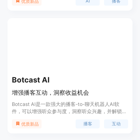
AI
播客
优质新品
辑、内容推荐等。用户可以根据自己的喜好和需求，
定制出独一无二的播客节目。Syndy的定价灵活合
理，适合个人用户和企业用户使用。无论是想要创造
个人品牌，还是为企业宣传推广，Syndy都能满足您
的需求。
Botcast AI
增强播客互动，洞察收益机会
Botcast AI是一款强大的播客-to-聊天机器人AI软
件，可以增强听众参与度，洞察听众兴趣，并解锁新
的变现机会。它与主流托管服务和目录兼容，提供与
播客
互动
优质新品
听众的互动问答，自动生成节目摘要和引用，以及提
供广告个性化定制和分析功能。