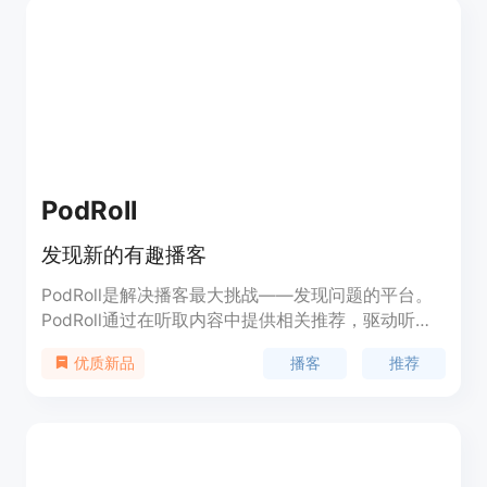
PodRoll
发现新的有趣播客
PodRoll是解决播客最大挑战——发现问题的平台。
PodRoll通过在听取内容中提供相关推荐，驱动听众
继续收听，从而增加播客的消费量。PodRoll提供有
播客
推荐
优质新品
针对性的推荐，帮助听众发现新的有趣播客。
PodRoll适用于卖家和买家，为他们提供了增长播客
受众的机会，并提供了新的收入来源。