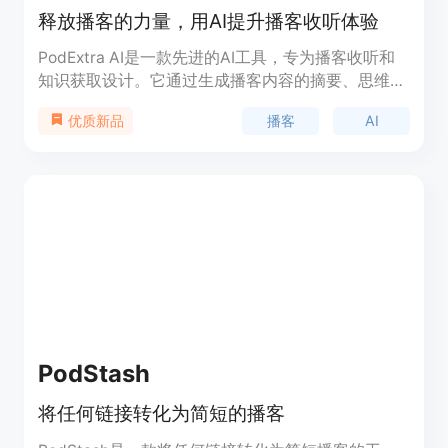
释放播客的力量，用AI提升播客收听体验
PodExtra AI是一款先进的AI工具，专为播客收听和
知识获取设计。它通过生成播客内容的摘要、思维导
图、大纲、亮点和要点，帮助用户快速把握播客的核
播客
AI
优质新品
心内容。产品背景信息显示，播客爱好者平均每周消
费超过8集，全球有超过400万的节目可供选择。
PodExtra AI通过AI技术，使得用户能够快速浏览内
容，节省时间，提高效率。产品定位于帮助用户从海
量播客内容中快速获取有价值的信息，特别适合时间
紧张但希望从播客中获取知识的人群。
PodStash
将任何链接转化为简短的播客