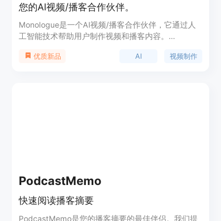
您的AI视频/播客合作伙伴。
Monologue是一个AI视频/播客合作伙伴，它通过人
工智能技术帮助用户制作视频和播客内容。
Monologue的主要优点在于能够提供自动化的内容生
AI
视频制作
优质新品
成和编辑，节省用户的时间并提高内容质量。产品背
景信息显示，Monologue旨在为内容创作者提供便
利，特别是在视频和播客领域，帮助他们更高效地制
作内容。目前，Monologue的具体价格和定位信息在
提供的内容中未明确说明。
PodcastMemo
快速阅读播客摘要
PodcastMemo是您的播客摘要的最佳伴侣。我们提