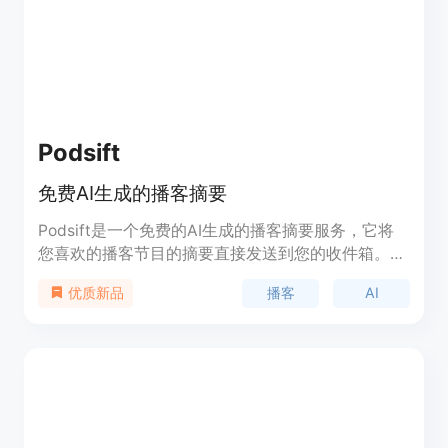
Podsift
免费AI生成的播客摘要
Podsift是一个免费的AI生成的播客摘要服务，它将
您喜欢的播客节目的摘要直接发送到您的收件箱。您
只需输入并验证电子邮件地址，选择您希望接收摘要
播客
AI
优质新品
的播客，然后每次发布新剧集时，您就会收到摘要。
Podsift提供了广泛的热门播客，每天都有更多的播
客加入。加入Podsift，随时了解您最喜欢的播客节
目。