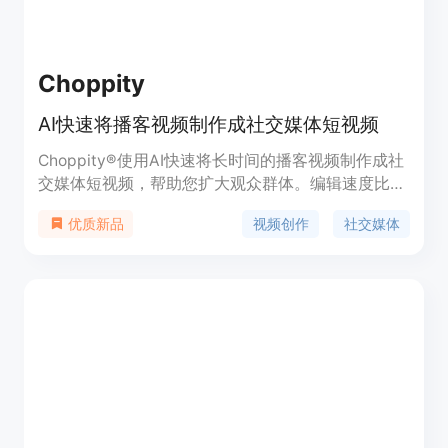
Choppity
AI快速将播客视频制作成社交媒体短视频
Choppity®使用AI快速将长时间的播客视频制作成社
交媒体短视频，帮助您扩大观众群体。编辑速度比传
统视频编辑软件（如Premiere Pro）快至少10倍，价
视频创作
社交媒体
优质新品
格比在Fiverr上外包社交媒体视频编辑便宜至多35
倍。Choppity提供智能剪辑建议和转录编辑、定制
字幕动画和样式、自动人脸裁剪等功能。您可以在
TikTok、YouTube Shorts和Instagram上制作吸引人
的短视频，通过增加听众转化率来获得更多听众。
Choppity还提供一键品牌包和全球一流的客户支
持。现在免费试用，创建5个免费的播客短视频，无
需信用卡。