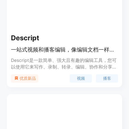
Descript
一站式视频和播客编辑，像编辑文档一样简单
Descript是一款简单、强大且有趣的编辑工具，您可
以使用它来写作、录制、转录、编辑、协作和分享您
的视频和播客。Descript提供视频编辑、多轨音频编
视频
播客
优质新品
辑、即时屏幕录制、行业领先的转录功能、剪辑创
建、发布等多项功能，可以满足您的各种编辑需求。
您可以使用Descript免费试用，付费计划从每月12美
元起。