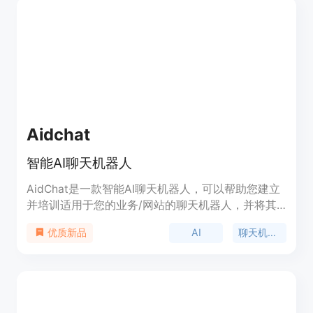
Aidchat
智能AI聊天机器人
AidChat是一款智能AI聊天机器人，可以帮助您建立
并培训适用于您的业务/网站的聊天机器人，并将其
发布给全世界使用。这些聊天机器人可以回答与您的
AI
聊天机器人
优质新品
业务相关的任何问题。通过使用AidChat，您可以转
变客户支持，提高效率，同时为客户提供更好的体
验。