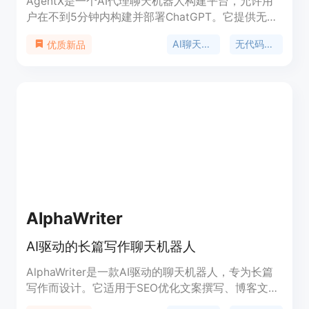
AgentX是一个AI代理聊天机器人构建平台，允许用
户在不到5分钟内构建并部署ChatGPT。它提供无代
码构建、实时调整和多渠道集成，支持将AI代理部署
AI聊天机器人
无代码平台
优质新品
到网站、Slack、WhatsApp、电子邮件等。
AlphaWriter
AI驱动的长篇写作聊天机器人
AlphaWriter是一款AI驱动的聊天机器人，专为长篇
写作而设计。它适用于SEO优化文案撰写、博客文章
创作、大学论文写作、新闻稿起草、销售内容等多种