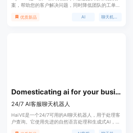
案，帮助您的客户解决问题，同时降低团队的工单
量。它可以根据您提供的内容培训AI模型，从而提供
AI
聊天机器人
优质新品
定制化的对话体验。ZipChat支持多语言，使用GPT-
4 AI技术，能够自然、准确地与用户对话。您可以安
装ZipChat聊天机器人到您的网站上，以提高销售并
降低服务成本。
Domesticating ai for your business
24/7 AI客服聊天机器人
HaiVE是一个24/7可用的AI聊天机器人，用于处理客
户查询。它使用先进的自然语言处理和生成式AI，为
销售前、产品上线和产品/服务支持提供多渠道的虚