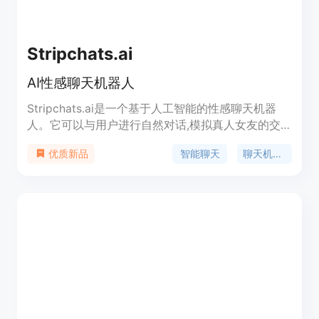
Stripchats.ai
AI性感聊天机器人
Stripchats.ai是一个基于人工智能的性感聊天机器
人。它可以与用户进行自然对话,模拟真人女友的交
流体验。主要功能包括沟通互动、情感交流、个性化
智能聊天
聊天机器人
优质新品
定制等。优势是 RESPONSE 24小时在线,支持文字和
语音交流,大量自定义个性化内容,多样情景和角色扮
演等。适合寻求在线娱乐和交流的用户。