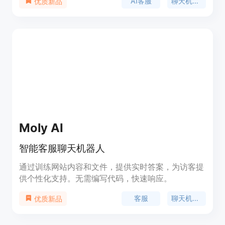
AI客服
聊天机器人
优质新品
拟AI团队，以实现始终如一的卓越客户体验。我们的
AI机器人可以根据您的需求进行定制，并与您喜欢的
工具集成，例如Zendesk、Freshworks等。所有的
对话和生成的知识产权完全属于您自己。
Moly AI
智能客服聊天机器人
通过训练网站内容和文件，提供实时答案，为访客提
供个性化支持。无需编写代码，快速响应。
客服
聊天机器人
优质新品