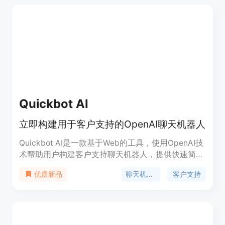
Quickbot AI
立即构建用于客户支持的OpenAI聊天机器人
Quickbot AI是一款基于Web的工具，使用OpenAI技
术帮助用户构建客户支持聊天机器人，提供快速简单
的方式，无需任何编码知识即可创建强大的聊天机器
聊天机器人
客户支持
优质新品
人。产品具有高度安全性，所有数据将托管在您的
VPS上；易于使用，通过上传文件、训练模型和部署
到您的网站；一次付费，终身更新。