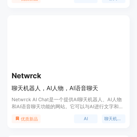
风格完美匹配。同时，Baltic AI还支持数据源集成，
用户可以添加自己的数据以提高回答的准确性和相关
性。通过Baltic AI，用户能够实现快速、个性化的网
站访客交互，提升用户参与度，促进转化。我们提供
完善的客户支持，随时为您解答疑问。
Netwrck
聊天机器人，AI人物，AI语音聊天
Netwrck AI Chat是一个提供AI聊天机器人、AI人物
和AI语音聊天功能的网站。它可以与AI进行文字和语
音交流，具有多种语音和字符生成模式。Netwrck AI
AI
聊天机器人
优质新品
Chat可以用于各种场景，如娱乐、学习、工作等。它
通过AI技术实现了智能对话和语音识别功能，让用户
可以与AI进行有趣和实用的交互。