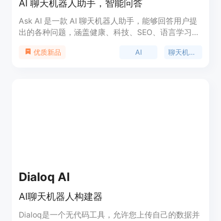
AI 聊天机器人助手，智能问答
Ask AI 是一款 AI 聊天机器人助手，能够回答用户提
出的各种问题，涵盖健康、科技、SEO、语言学习、
食谱、财务、内容管理、旅行、家庭、产品管理、教
AI
聊天机器人
优质新品
育等领域。用户可以通过 Ask AI 快速获取精准详细
的答案，享受无广告的交流体验，与之在 Whatsapp
中交流，以及通过付费会员获得更多高级功能和独家
内容。产品定位为为用户提供方便快捷的 AI 问答服
务。
Dialoq AI
AI聊天机器人构建器
Dialoq是一个无代码工具，允许您上传自己的数据并