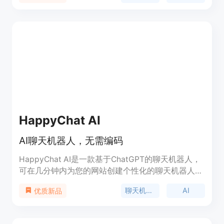
系统聊天记录不会被上传到第三方服务器，用户的隐
私得到了更好的保护。
HappyChat AI
AI聊天机器人，无需编码
HappyChat AI是一款基于ChatGPT的聊天机器人，
可在几分钟内为您的网站创建个性化的聊天机器人，
无需编码。它具有多语言支持、可定制外观和感觉、
聊天机器人
AI
优质新品
24/7即时回答等功能。价格分为免费版和付费版，适
用于个人、小型企业和中大型企业。快来体验吧！