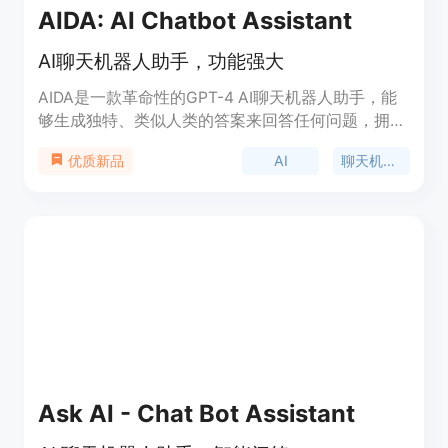
AIDA: AI Chatbot Assistant
AI聊天机器人助手，功能强大
AIDA是一款革命性的GPT-4 AI聊天机器人助手，能
够生成独特、类似人类的答案来回答任何问题，拥有
超过40个经过精细调整的模板。从撰写社交帖子到
AI
聊天机器人
优质新品
起草电子邮件，从撰写博客文章到产品描述，从寻找
事实到烹饪食谱，从语言翻译到诗歌创作等等。它还
能够根据几个词生成AI图像！AI不仅仅是提高生产力
的技巧，也不仅仅是教育技巧，而是一种适用于一切
的技巧。从节省时间，到享受乐趣，到帮助你在工作
中取得成功，它真的是未来。
Ask AI - Chat Bot Assistant