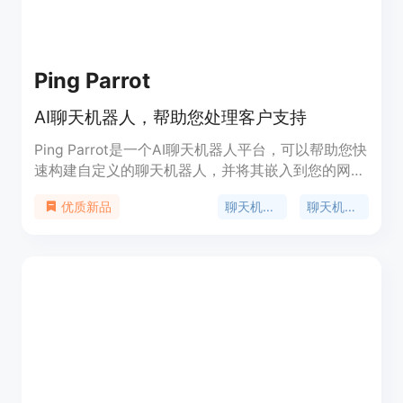
Ping Parrot
AI聊天机器人，帮助您处理客户支持
Ping Parrot是一个AI聊天机器人平台，可以帮助您快
速构建自定义的聊天机器人，并将其嵌入到您的网站
上，帮助您处理客户支持。无需编码即可使用。聊天
聊天机器人
聊天机器人API
优质新品
机器人可以根据您的数据进行训练，学习并提供最佳
答案。您可以定制聊天机器人的外观以匹配您的品
牌，并在80种语言中提供帮助。