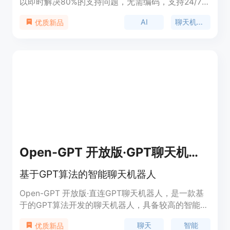
以即时解决80%的支持问题，无需编码，支持24/7支
持，支持多语言，5分钟内实施。
AI
聊天机器人
优质新品
Open-GPT 开放版·GPT聊天机器人
基于GPT算法的智能聊天机器人
Open-GPT 开放版·直连GPT聊天机器人，是一款基
于的GPT算法开发的聊天机器人，具备较高的智能度
和语言理解能力，可以进行智能问答、闲聊、教育咨
聊天
智能
优质新品
询等多种交互，为用户提供更加便利和快捷的服务。