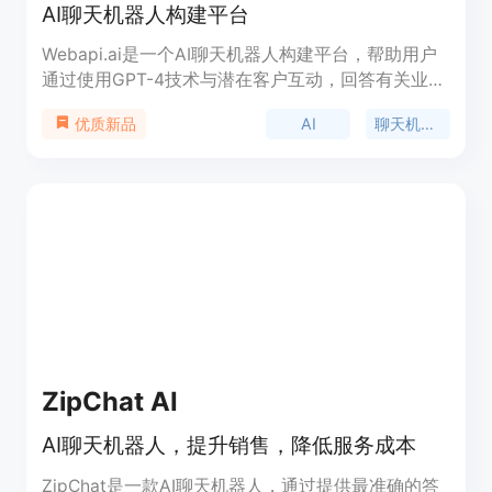
AI聊天机器人构建平台
Webapi.ai是一个AI聊天机器人构建平台，帮助用户
通过使用GPT-4技术与潜在客户互动，回答有关业务
的问题，记录客户数据并连接用户选择的任何API。
AI
聊天机器人
优质新品
用户可以选择现成的模板来快速构建自己的聊天机器
人，也可以自定义对话场景，并与各种API进行集
成。该平台支持多个渠道的集成，包括网站、
Facebook Messenger、Whatsapp、Telegram、
SMS等。用户还可以上传文件和文档，让AI搜索并提
供答案。功能强大的Webapi.ai平台适用于各种应用
场景，包括客服、订单管理、应用程序表单、密码重
置、支付链接生成、票务管理等。
ZipChat AI
AI聊天机器人，提升销售，降低服务成本
ZipChat是一款AI聊天机器人，通过提供最准确的答