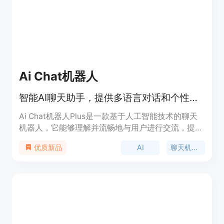
Ai Chat机器人
智能AI聊天助手，提供多语言对话和个性化服务。
Ai Chat机器人Plus是一款基于人工智能技术的聊天
机器人，它能够理解并流畅地与用户进行交流，提供
信息查询、日常咨询、技术支持等服务。这款产品通
AI
聊天机器人
优质新品
过模仿人类的对话方式，为用户提供了一个直观、便
捷的交互体验。它主要的优点包括快速响应、高准确
率的语义理解以及个性化的服务体验。Ai Chat机器
人Plus适用于需要快速、智能对话解决方案的个人和
企业用户。