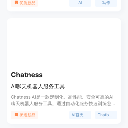
AI
写作
优质新品
场景。其独有的AI技术确保生成高质量内容，贴近人
类写作风格。支持多种语言，从英语到西班牙语，法
语到中文，AlphaWriter都能满足您的语言选择需
求。
Chatness
AI聊天机器人服务工具
Chatness AI是一款定制化、高性能、安全可靠的AI
聊天机器人服务工具。通过自动化服务快速训练您的
机器人，与团队合作并跟踪分析数据。24/7支持，
AI聊天机器人
ChatbotService
优质新品
30天退款保证。现在免费试用！