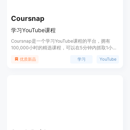
Coursnap
学习YouTube课程
Coursnap是一个学习YouTube课程的平台，拥有
100,000小时的精选课程，可以在5分钟内抓取1小时
课程，并在一秒内做笔记。通过AI加速学习，更快获
学习
YouTube
优质新品
得职业机会。该平台还提供视频转图形大纲、AI加速
笔记、AI导师、AI转录和翻译等功能。Coursnap的
定价灵活，并且定位于技术领域。