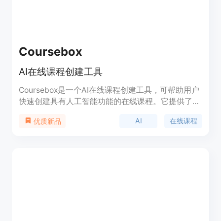
Coursebox
AI在线课程创建工具
Coursebox是一个AI在线课程创建工具，可帮助用户
快速创建具有人工智能功能的在线课程。它提供了丰
富的功能和优势，包括自动内容生成、学习者评估、
AI
在线课程
优质新品
智能推荐等。Coursebox定价灵活，提供免费试用和
付费订阅选项。它主要定位于教育领域，适用于教育
机构、培训机构、企业培训等场景。