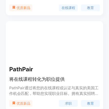
Stripe集成和赚钱功能。使用teachr，您可以快速轻
在线课程
教育
优质新品
松地创建在线课程，并将您的知识分享给全世界。
PathPair
将在线课程转化为职位提供
PathPair通过将您的在线课程或认证与真实的美国工
作机会匹配，帮助您实现职业目标。拥有真实招聘人
员手动筛选的职位，确保个性化匹配。
求职
教育
优质新品