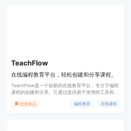
TeachFlow
在线编程教育平台，轻松创建和分享课程。
TeachFlow是一个创新的在线教育平台，专注于编程
课程的创建和分享。它通过提供易于使用的工具和资
源，帮助开发者将教学热情转化为盈利项目。平台支
编程教育
在线课程
优质新品
持Markdown语言创建页面，与Visual Studio Code
集成，使得教学和学习更加高效。用户可以设计引人
入胜且有效的课程，并通过平台与全球学习者建立联
系，同时获得可观的收入。