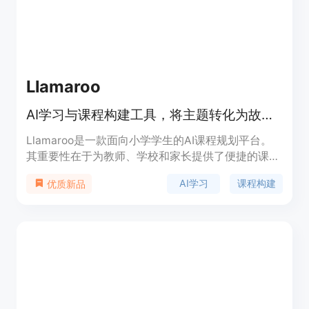
Llamaroo
AI学习与课程构建工具，将主题转化为故事驱动学习冒险，孩子爱学
Llamaroo是一款面向小学学生的AI课程规划平台。
其重要性在于为教师、学校和家长提供了便捷的课程
创建工具，能够将各种主题转化为安全的、故事驱动
AI学习
课程构建
优质新品
的学习冒险。主要优点包括课程生成速度快，可在几
分钟内生成游戏化课程；与多种主流课程标准对齐，
如Eureka Math、enVision Mathematics等。产品背
景是为满足教育领域对创新教学方式的需求而开发。
价格方面提供免费试用，定位是帮助教育工作者和家
长创建符合课程标准且受孩子欢迎的课程。