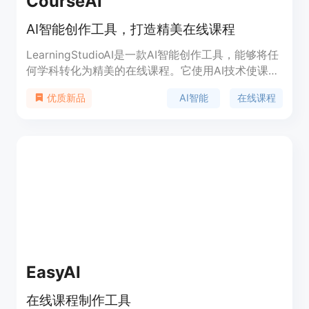
CourseAI
AI智能创作工具，打造精美在线课程
LearningStudioAI是一款AI智能创作工具，能够将任
何学科转化为精美的在线课程。它使用AI技术使课程
创建变得轻松，让您可以专注于构建引人入胜的内
AI智能
在线课程
优质新品
容。它具有在所有设备上无缝扩展的能力，并提供令
人惊叹的功能，能够给学习者带来奇妙的体验。如果
您已经有自己的平台，LearningStudioAI提供一流的
服务质量学习分析，帮助您优化教学。立即开始，释
放AI在教育中的力量。
EasyAI
在线课程制作工具