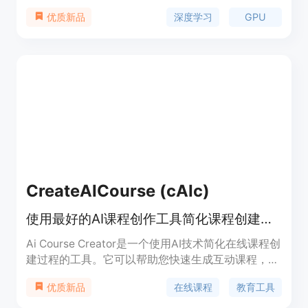
者将GPU技术融入到他们的课程中。这些教学套件与
深度学习
GPU
优质新品
领先的大学教师共同开发，提供完整的课程设计和易
于使用的资源，使教育者能够将学术理论与现实世界
的应用相结合，培养下一代创新者的关键计算技能。
大多数教学套件现在也作为现成的Canvas LMS课程
提供。
CreateAICourse (cAIc)
使用最好的AI课程创作工具简化课程创建流程，快速生成有趣的迷你课程，并简化在线学习体验。
Ai Course Creator是一个使用AI技术简化在线课程创
建过程的工具。它可以帮助您快速生成互动课程，并
提供全面的课程大纲和课程内容。它的主要优点是节
在线课程
教育工具
优质新品
省时间和精力，使课程创建变得简单而高效。无论是
初次创建课程还是多次创建，Ai Course Creator都能