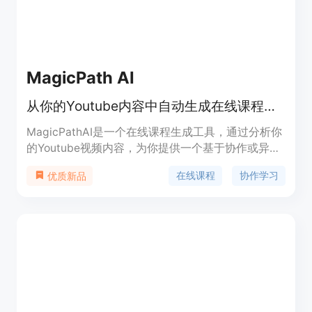
MagicPath AI
从你的Youtube内容中自动生成在线课程学习路径！
MagicPathAI是一个在线课程生成工具，通过分析你
的Youtube视频内容，为你提供一个基于协作或异步
学习的学习路径。你可以看到哪些视频被用作内容
在线课程
协作学习
优质新品
块；针对直播和讨论的主题建议；以及为学习者提供
的练习和反馈评估！如果你愿意，还可以在Coleap
平台上运行课程。