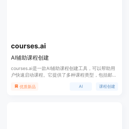
courses.ai
AI辅助课程创建
courses.ai是一款AI辅助课程创建工具，可以帮助用
户快速启动课程。它提供了多种课程类型，包括邮件
课程、迷你课程、入门课程和签名课程。用户可以在
AI
课程创建
优质新品
直观的工作区中组织和管理所有内容、想法和笔记，
利用AI快速生成独特的课程内容和销售页面，简化课
程规划流程，提高培训质量，自动生成销售文案和电
子邮件，帮助用户快速完成课程创建。courses.ai适
用于任何人，无论是否有教学经验，都可以利用其强
大的功能和智能化的辅助工具创建自己的在线课程。