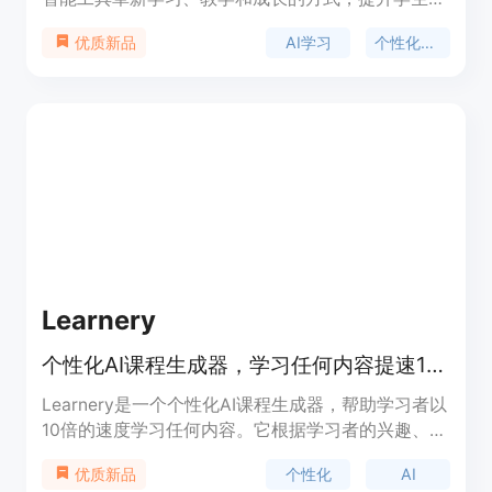
教育工作者的创造力、生产力和成就。平台提供个性
AI学习
个性化教育
优质新品
化学习路径、AI辅助学习工具和互动测验，同时为教
育工作者提供AI驱动的课程规划、动态教学资源和吸
引学生的工具。Quillminds通过AI技术，帮助用户节
省准备时间，获取新鲜创意，并根据具体需求定制内
容，支持一键资源生成和易于编辑分享的功能。
Learnery
个性化AI课程生成器，学习任何内容提速10倍
Learnery是一个个性化AI课程生成器，帮助学习者以
10倍的速度学习任何内容。它根据学习者的兴趣、学
习目标和学习方式，生成个性化的学习计划和课程内
个性化
AI
优质新品
容。Learnery提供丰富多样的课程资源，涵盖各个领