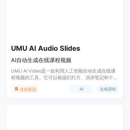
UMU AI Audio Slides
AI自动生成在线课程视频
UMU AI Video是一款利用人工智能自动生成在线课
程视频的工具。它可以根据幻灯片、演讲笔记和个人
头像，自动产生专业的视频课程，节省制作时间。用
AI
在线课程
优质新品
户可以使用多语言文本转语音和唇形同步的虚拟讲师
形象，将文字内容转化为动画视频。该工具可广泛应
用于高效创作、知识升级、见解分享和趣味微学习等
场景。