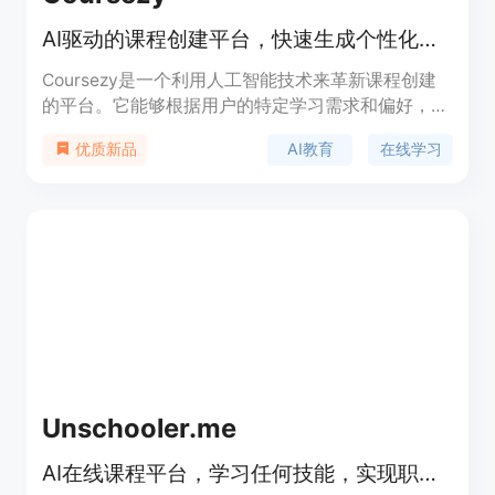
AI驱动的课程创建平台，快速生成个性化课程。
Coursezy是一个利用人工智能技术来革新课程创建
的平台。它能够根据用户的特定学习需求和偏好，快
速生成全面、定制化的课程。该平台支持个性化学习
AI教育
在线学习
优质新品
路径、可选的视频整合、自适应难度级别，以及互动
学习体验。Coursezy结合了尖端的AI技术和经过验
证的学习方法，为用户提供了一个革命性的在线学习
体验。
Unschooler.me
AI在线课程平台，学习任何技能，实现职业目标