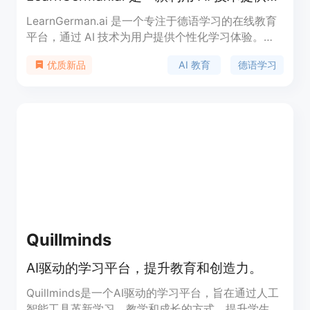
LearnGerman.ai 是一个专注于德语学习的在线教育
平台，通过 AI 技术为用户提供个性化学习体验。其
利用先进的自然语言处理技术，为不同水平的学习者
AI 教育
德语学习
优质新品
提供定制化的课程内容和实时反馈，帮助用户从零基
础到流利表达。该平台的主要优点是灵活性高，用户
可以根据自己的学习进度和时间安排进行学习，同时
免费课程降低了学习门槛，使其适合广泛的学习者。
Quillminds
AI驱动的学习平台，提升教育和创造力。
Quillminds是一个AI驱动的学习平台，旨在通过人工
智能工具革新学习、教学和成长的方式，提升学生和