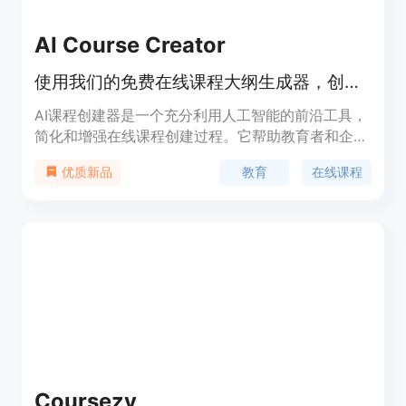
AI Course Creator
使用我们的免费在线课程大纲生成器，创建具有模块和课程的详细课程结构。使用AI免费创建在线课程，使用我们的在线大纲创建工具优化内容，探索最佳的AI课程构建工具。改变课程创建的方式！
AI课程创建器是一个充分利用人工智能的前沿工具，
简化和增强在线课程创建过程。它帮助教育者和企业
设计、构建和部署符合受众需求的课程，使课程开发
教育
在线课程
优质新品
更快捷、高效且高度个性化。其主要优点包括节省时
间和精力、提供与目标相适应的课程内容、易于定制
生成的课程大纲等。
Coursezy