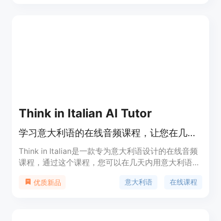
Think in Italian AI Tutor
学习意大利语的在线音频课程，让您在几天内就能用意大利语思考
Think in Italian是一款专为意大利语设计的在线音频
课程，通过这个课程，您可以在几天内用意大利语思
考。它提供了一系列的音频课程，帮助您提高听力、
意大利语
在线课程
优质新品
口语和理解能力。这个课程还包括了文化背景知识，
让您更好地融入意大利社会。Think in Italian提供不
同难度级别的课程，适合初学者和有一定基础的学习
者。价格根据不同的课程选项而定，可以在官方网站