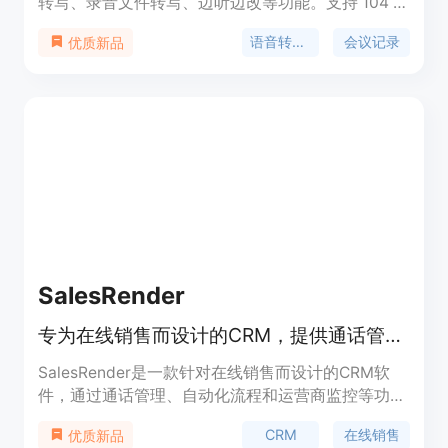
转写、录音文件转写、边听边改等功能。支持 104 种
语言识别，转录准确率高达 98%。提供高级连续包
语音转文字
会议记录
优质新品
月会员服务。
SalesRender
专为在线销售而设计的CRM，提供通话管理、电话集成、流程自动化、运营商绩效监控和分析工具。
SalesRender是一款针对在线销售而设计的CRM软
件，通过通话管理、自动化流程和运营商监控等功
能，帮助用户提升销售业绩。该产品的主要优点包括
CRM
在线销售
优质新品
灵活的自动化触发器、多渠道沟通工具、智能AI呼叫