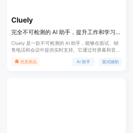
Cluely
完全不可检测的 AI 助手，提升工作和学习效率。
Cluely 是一款不可检测的 AI 助手，能够在面试、销
售电话和会议中提供实时支持。它通过对屏幕和音频
的无缝监控，帮助用户提高工作效率，确保在关键时
AI 助手
面试辅助
优质新品
刻不遗漏任何信息。Cluely 为用户提供了更高的自信
和表现力，适合各类专业人士。当前产品已经获得
530 万美元的融资，定价灵活，适应不同用户需求。