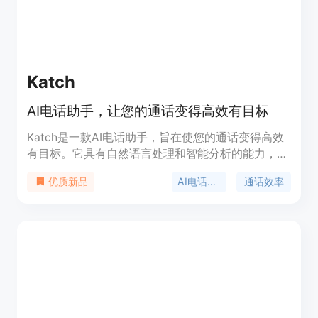
Katch
AI电话助手，让您的通话变得高效有目标
Katch是一款AI电话助手，旨在使您的通话变得高效
有目标。它具有自然语言处理和智能分析的能力，可
以帮助您自动拨打电话、记录通话内容、提醒您重要
AI电话助手
通话效率
优质新品
事项，并提供实时建议和反馈。Katch还提供可视化
数据分析和报告功能，帮助您优化通话效率。定价灵
活，适用于个人用户和企业用户。