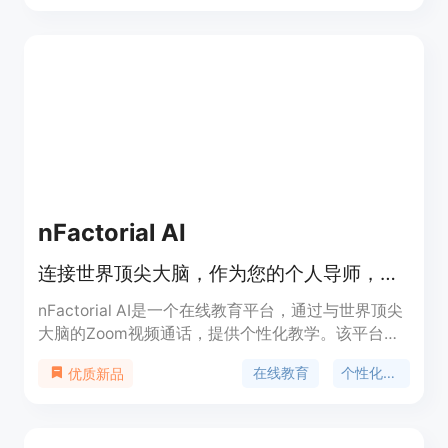
免被误导，做出更明智的决策。产品的主要优点是实
时性强，能在对话过程中及时提供分析和建议；功能
全面，涵盖检测、核查和提问等多个方面。产品背景
信息暂未提及，价格也未在页面中体现，从描述来
看，定位为帮助用户提升对话质量和决策能力的辅助
工具。
nFactorial AI
连接世界顶尖大脑，作为您的个人导师，通过Zoom进行视频通话。
nFactorial AI是一个在线教育平台，通过与世界顶尖
大脑的Zoom视频通话，提供个性化教学。该平台提
供互动讲座、实时演示、问答环节等，让用户与专家
在线教育
个性化学习
优质新品
进行即时交流，定制课程内容，提升学习效率。