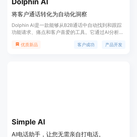
Dolphin AI
将客户通话转化为自动化洞察
Dolphin AI是一款能够从B2B通话中自动找到和跟踪
功能请求、痛点和客户喜爱的工具。它通过AI分析通
话内容，识别关键信息，并自动生成分享链接、创建
客户成功
产品开发
优质新品
Jira工单等功能，帮助客户成功团队和产品团队之间
更好地沟通合作。
Simple AI
AI电话助手，让您无需亲自打电话。