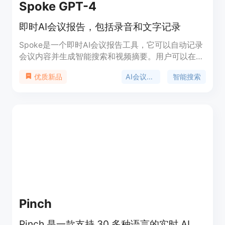
Spoke GPT-4
即时AI会议报告，包括录音和文字记录
Spoke是一个即时AI会议报告工具，它可以自动记录
会议内容并生成智能搜索和视频摘要。用户可以在会
议中随时提问，获得相关视频片段和答案。Spoke还
AI会议报告
智能搜索
优质新品
支持与30多个应用程序的自动同步，帮助用户节省
时间和提高团队效率。试试Spoke，免费获取AI会议
报告！
Pinch
Pinch 是一款支持 30 多种语言的实时 AI 语音翻译工具，专为视频通话和网络研讨会设计。