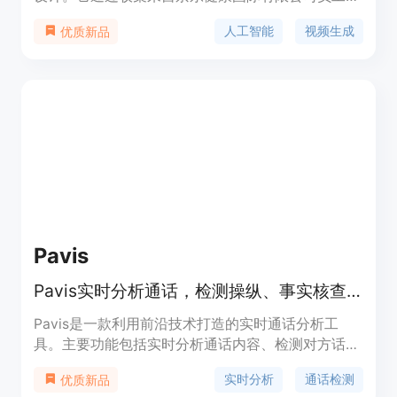
29小时普通话视频，创建了jdh-Hallo数据集。该数
人工智能
视频生成
优质新品
据集覆盖了不同年龄和说话风格，包括对话和专业医
疗话题。JoyHallo模型采用中国wav2vec2模型进行
音频特征嵌入，并提出了一种半解耦结构来捕捉唇
部、表情和姿态特征之间的相互关系，提高了信息利
用效率，并加快了推理速度14.3%。此外，JoyHallo
在生成英语视频方面也表现出色，展现了卓越的跨语
言生成能力。
Pavis
Pavis实时分析通话，检测操纵、事实核查并当场提出独特问题
Pavis是一款利用前沿技术打造的实时通话分析工
具。主要功能包括实时分析通话内容、检测对方话语
中的操纵意图、进行事实核查以及当场生成独特问
实时分析
通话检测
优质新品
题。其重要性在于能帮助用户在对话中保持清醒，避