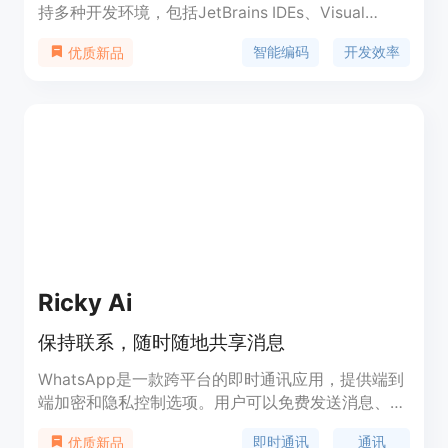
持多种开发环境，包括JetBrains IDEs、Visual
Studio Code、Visual Studio等。它通过集成先进的
智能编码
开发效率
优质新品
AI技术，帮助开发者快速完成编码任务，提高编码效
率和质量，适用于各种编程语言和开发场景。
Ricky Ai
保持联系，随时随地共享消息
WhatsApp是一款跨平台的即时通讯应用，提供端到
端加密和隐私控制选项。用户可以免费发送消息、语
音通话、视频通话，并且可以创建群组对话和分享多
即时通讯
通讯
优质新品