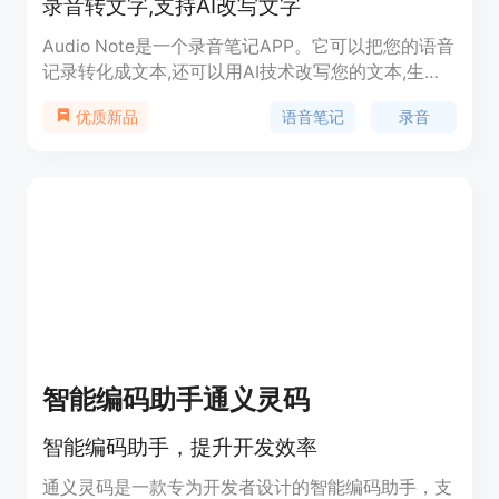
录音转文字,支持AI改写文字
Audio Note是一个录音笔记APP。它可以把您的语音
记录转化成文本,还可以用AI技术改写您的文本,生成
各种格式的内容,如待办事项列表、推文、领英帖
语音笔记
录音
优质新品
子、电子邮件等。无论您需要整理任务、分享想法、
与他人互动还是进行有效沟通,Audio Note都可以帮
助您轻松完成。
智能编码助手通义灵码
智能编码助手，提升开发效率
通义灵码是一款专为开发者设计的智能编码助手，支