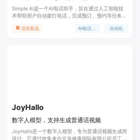
Simple AI是一个AI电话助手，旨在通过人工智能技
术帮助用户自动拨打电话，完成预订、预约等任务。
这项技术的重要性在于它能够节省用户的时间，提高
AI电话助手
自动化
优质新品
效率，特别是在需要联系多个商家或服务提供者时，
能够快速找到可用的预约时间。产品背景信息显示，
Simple AI旨在为用户提供便捷的电话服务，减少用
户在电话沟通上的时间投入。关于价格和定位，网页
上没有提供具体信息，但考虑到其服务性质，可能面
向需要频繁电话沟通的商务人士或企业。
JoyHallo
数字人模型，支持生成普通话视频
JoyHallo是一个数字人模型，专为普通话视频生成而
设计。它通过收集来自京东健康国际有限公司员工的