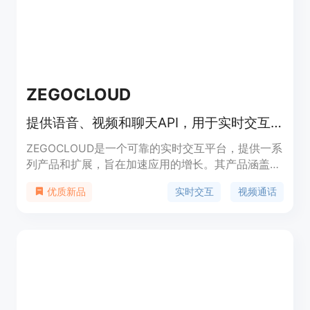
ZEGOCLOUD
提供语音、视频和聊天API，用于实时交互，加速应用增长。
ZEGOCLOUD是一个可靠的实时交互平台，提供一系
列产品和扩展，旨在加速应用的增长。其产品涵盖视
频通话、语音通话、直播、应用内聊天、云录制、AI
实时交互
视频通话
优质新品
特效等多个领域。主要优点包括高度的灵活性和可定
制性，无论是使用SDK进行深度定制，还是使用
UIKits快速开发，都能满足不同开发者的需求。价格
采用灵活的按需计费模式，用户可以根据自己的使用
情况计算和估算成本。该平台适用于多种行业，如社
交、教育、远程医疗、电子商务和健身等。