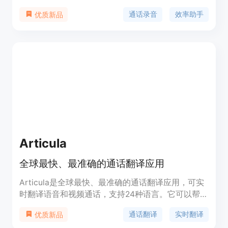
机器学习和人工智能技术将录音转录成可阅读的文本
通话录音
效率助手
优质新品
文档,包括语音分离、时间码等。主要功能有:高质量
录制通话;可转录通话生成文本文件;可通过邮件分享
录音和文本文件;购买额外时长;没有广告,不需要订
阅。
Articula
全球最快、最准确的通话翻译应用
Articula是全球最快、最准确的通话翻译应用，可实
时翻译语音和视频通话，支持24种语言。它可以帮助
您在不同语言之间进行流畅的交流和沟通。Articula
通话翻译
实时翻译
优质新品
可在App Store上下载。