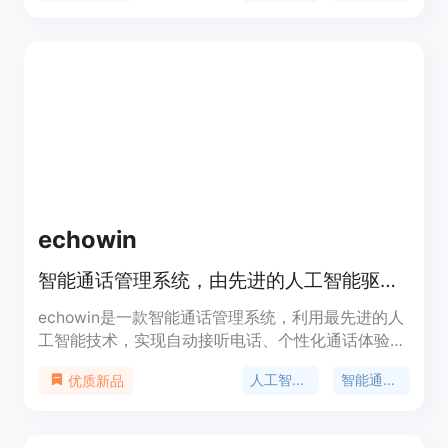
中心审核等。定位于为在线商店、呼叫中心和CPA网
络提供专业支持。
echowin
智能通话管理系统，由先进的人工智能驱动。再也不会错过电话了！
echowin是一款智能通话管理系统，利用最先进的人
工智能技术，实现自动接听电话、个性化通话体验和
无缝互动。通过即时接听、全天候可用性和高效的电
人工智能电话
智能通话管理
优质新品
话转接，与客户实现无缝连接。利用基于云的人工智
能定制通话处理，生成潜在客户，并为来电者提供定
制信息。通过实时转录、通话分析和客户管理等功