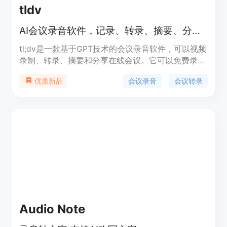
tldv
AI会议录音软件，记录、转录、摘要、分享在线会议
tl;dv是一款基于GPT技术的会议录音软件，可以视频
录制、转录、摘要和分享在线会议。它可以免费录制
Zoom会议和Google Meet会议，支持30多种语言的
会议录音
会议转录
优质新品
会议转录。通过AI会议记录器，您可以轻松搜索和回
顾会议内容，并通过摘要、视频剪辑等功能点快速分
享会议亮点。tl;dv旨在提高会议效率和信息共享，让
您更好地管理和利用会议资源。
Audio Note