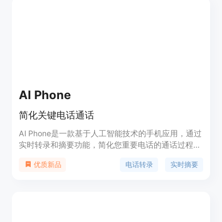
AI Phone
简化关键电话通话
AI Phone是一款基于人工智能技术的手机应用，通过
实时转录和摘要功能，简化您重要电话的通话过程。
它提供实时语音转文字、自动生成摘要和关键词提取
电话转录
实时摘要
优质新品
等功能，帮助您不再错过通话细节。此外，AI Phone
还提供了真实美国电话号码、自动回复和消息建议等
功能，使您的电话通信更加便捷和高效。