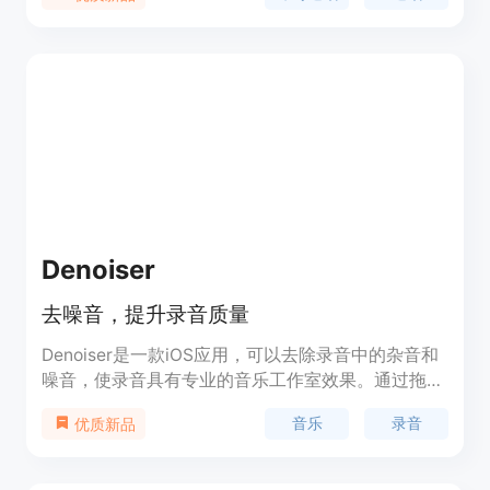
种多样的内容。
Denoiser
去噪音，提升录音质量
Denoiser是一款iOS应用，可以去除录音中的杂音和
噪音，使录音具有专业的音乐工作室效果。通过拖放
噪音录音文件，AI算法会自动处理并提升录音质量。
音乐
录音
优质新品
用户可以根据需要调整降噪程度，并下载处理后的文
件。详细的研究论文可以在官网查阅，欢迎与团队分
享您的想法。