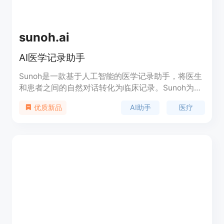
sunoh.ai
AI医学记录助手
Sunoh是一款基于人工智能的医学记录助手，将医生
和患者之间的自然对话转化为临床记录。Sunoh为医
生和患者提供独特而沉浸式的体验，使临床记录的过
AI助手
医疗
优质新品
程比以往更快捷高效。与您的电子健康记录系统
（EHR）一起使用，加速您的记录工作。