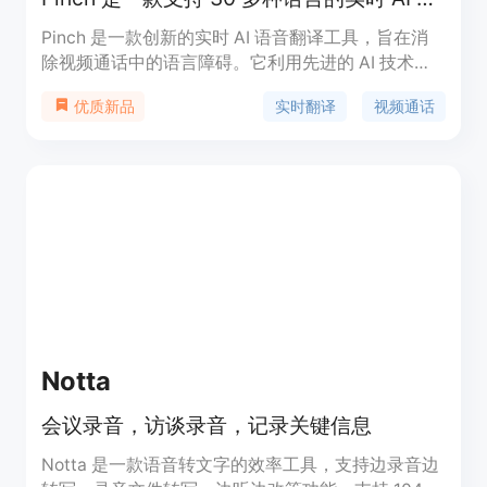
Pinch 是一款创新的实时 AI 语音翻译工具，旨在消
除视频通话中的语言障碍。它利用先进的 AI 技术，
提供即时、准确的语音翻译，支持 30 多种语言。该
实时翻译
视频通话
优质新品
产品适用于跨国企业、教育机构、家庭和个人，帮助
用户实现无缝沟通。Pinch 的主要优点包括高翻译准
确率、支持多种语言以及无需额外设备即可使用。它
通过减少语言障碍，促进了全球范围内的商业合作、
教育交流和家庭联系，具有重要的商业和教育价值。
Notta
会议录音，访谈录音，记录关键信息
Notta 是一款语音转文字的效率工具，支持边录音边