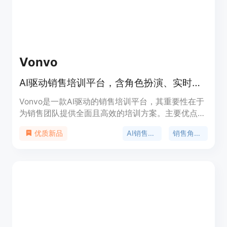
Vonvo
AI驱动销售培训平台，含角色扮演、实时辅导和通话分析，助团队成交更多订单
Vonvo是一款AI驱动的销售培训平台，其重要性在于
为销售团队提供全面且高效的培训方案。主要优点包
括可以让团队在不消耗真实潜在客户的情况下进行练
AI销售培训
销售角色扮演
优质新品
习，提供即时反馈，涵盖多种培训场景和行业，能有
效提升销售团队的成交率。产品背景是为了解决销售
团队培训资源有限、无法随时实战演练的问题。价格
方面提供免费试用，付费模式未详细说明，但提到可
为企业带来显著的投资回报率。其定位是成为销售团
队提升绩效的一站式培训平台。