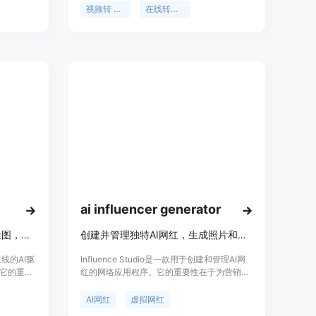
主要优点
视频转 GIF 服务。主要优点为无需上传视频，
视频转 GIF
在线转换器
房产原有
保障用户数据隐私；不添加水印且无需注册；
支持多种
可裁剪视频片段，控制 GIF 大小和质量。该产
设计方
品定位为免费的在线视频处理工具，适合需要
性化设计
将视频转换为 GIF 的各类用户。价格为免费。
者还是专
名用户，
可选择是
于各类有
际施工或
案。
ai influencer generator
免费AI驱动，可转换图像为矢量图，也能根据描述生成SVG艺术作品
创建并管理独特AI网红，生成照片和视频提升品牌在线形象
全在线的AI驱
Influence Studio是一款用于创建和管理AI网
它的重要
红的网络应用程序。它的重要性在于为营销活
和AI创作
动提供了新的手段，帮助品牌快速创建独特的
需求。其
AI网红形象，生成一致的照片和视频，从而增
AI网红
虚拟网红
持多种文
强品牌在网络上的影响力。该产品的主要优点