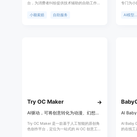
台，为消费者纠纷提供技术辅助的自助工作流
专门为小
程。其重要性在于帮助用户在小额索赔过程中
让开发者使用
更高效、有序地组织信息和证据。主要优点包
Googl
小额索赔
自助服务
AI模型聚
括使用通俗易懂的语言，让非专业人士也能轻
和语音模
松操作；提供从需求函生成到案件记录的一站
但价格最
式服务；采用安全的谷歌登录方式保障用户信
槛。该平
息安全。产品背景是针对小额索赔案件中用户
供在线pl
面临的信息整理困难、流程不清晰等问题而开
支持使用Op
发。目前未提及价格信息，产品定位为非律师
入。支付方
事务所，仅提供自助技术平台服务，不能替代
片和视频在C
法律建议。
Try OC Maker
BabyG
AI驱动，可将创意转化为动漫、幻想等各类原创角色设计
Try OC Maker 是一款基于人工智能的原创角
AI Bab
色创作平台，定位为一站式的 AI OC 创意工作
的在线工
室。其重要性在于为用户提供了便捷、高效的
生成未来