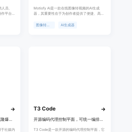
营销人员、
Motiofy AI是一款在线图像转视频的AI生成
创作平台，
器，其重要性在于为创作者提供了便捷、高效
音频生成及
的视频生成解决方案。主要优点包括操作简
成视频
单，无需专业技能，只需上传图片、描述动
图像转视频
AI生成器
mage to
作、选择模型即可在数分钟内生成视频；提供
生成等多种能
多种模型和丰富的参数设置，如宽高比、时
、Wan、
长、分辨率等，创作者可根据需求精细控制视
nana 等多个
频效果；支持设置起始帧和结束帧，还能导入
台即可完成
参考图像，最大程度满足个性化创作需求；成
打电影级视
本低，新用户有免费额度，后续按需付费。产
视频制
品背景是顺应AI技术发展和创作者对高效视频
宣传及数
制作工具的需求而诞生。价格方面，新用户免
（积分）计
费获得一定额度，后续有不同套餐可选，如
购买积分
Motiofy Starter每月20美元（年付240美
 创意生产
元），有2000个积分；Motiofy Creator每月
]
40.33美元（年付400美元），有6000个积
分；Motiofy Pro每月100.83美元（年付1000
美元），有15000个积分。定位是面向各类创
作者，提供一站式图像转视频服务。
T3 Code
用Media.io爆款工作室创建和克隆爆款视频与图像，紧跟社媒趋势
开源编码代理控制平面，可统一编排多模型，受超10万开发者喜爱。
一款用于社媒内
T3 Code是一款开源的编码代理控制平面，它