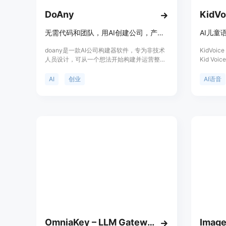
DoAny
KidVo
无需代码和团队，用AI创建公司，产品搭建、找人、销售全包，100%所有权。
AI儿童
doany是一款AI公司构建器软件，专为非技术
KidVoi
人员设计，可从一个想法开始构建并运营整个
Kid Vo
业务。其重要性在于降低了创业门槛，让更多
快速转换
有想法的人能够轻松创业。主要优点包括无需
支持经过授
AI
创业
AI语音
代码和团队、快速上线、全程支持、拥有
平台提供
100%所有权、成本低等。背景信息是为了帮
英语、中
助无技术背景的创业者实现创业梦想而开发。
牙语、葡
价格方面，免费启动，之后每月99美元的固定
语言，可
费用，无按座位收费和隐藏成本。定位是为非
色、动画
技术创业者提供一站式创业解决方案。
KidVo
软件，支
提供免费
级付费方
级功能。
进行声音
术。:conte
OmniaKey – LLM Gateway for Coding Agents
Image