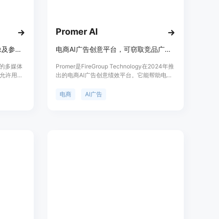
Promer AI
一站式工作区，支持文本、图像及参考素材生成视频并跟踪任务。
电商AI广告创意平台，可窃取竞品广告、克隆创意并转化为测试广告。
网页的多媒体
Promer是FireGroup Technology在2024年推
允许用户
出的电商AI广告创意绩效平台。它能帮助电商
，为视频
广告主创建有竞争力的广告，无需完整创意团
品的重要
队即可扩大广告制作规模。平台具有多种强大
电商
AI广告
制作门
功能，如广告窃取、克隆、概念生成等，还提
频。其主
供丰富的广告资源库。价格方面有免费版和不
户可以直
同付费套餐，免费版每月有40个信用点，可创
产和信用
建最多8个广告创意；Starter套餐每月11.2美
算功能，
元，有300个信用点和300个广告创意；Pro
提供了强
套餐每月23.2美元，有800个信用点；
状态，确
Unlimited套餐每月47.2美元，有1800个信用
价格，页
点。其定位是为电商广告主提供高效、便捷的
式，可能
广告创意解决方案。
队和个人
行视频实