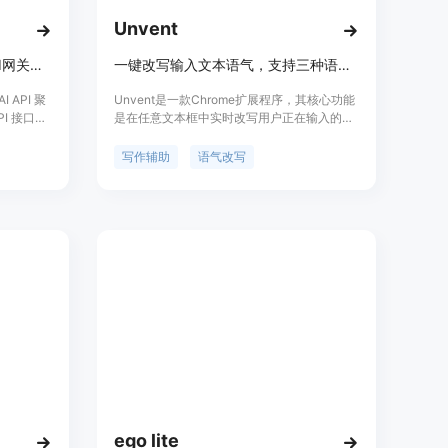
Unvent
聚合100+主流AI模型的统一API网关平台
一键改写输入文本语气，支持三种语气，适用于多种网页文本框
 API 聚
Unvent是一款Chrome扩展程序，其核心功能
PI 接口即
是在任意文本框中实时改写用户正在输入的内
容语气。该产品的重要性在于帮助用户更高
0多个主流大
效、准确地表达想法，避免因语言表述问题影
写作辅助
语气改写
透明的
响沟通效果。主要优点包括一键操作、提供三
ver）、实
种不同语气选择、可在多种平台使用、草稿不
者无需分
存储保障隐私等。产品背景针对忙碌的人群，
I 应用。
如开发者、运营者等。价格方面，提供免费计
 CLI、
划，每天有5次免费改写机会；Pro和Pro Plus
，开发者仅需
版本即将推出，功能更强大。定位是成为从原
幅降低多模
始想法到完美发送内容的桥梁，提升用户写作
Token
和沟通能力。
型调用价
gent、
 AI 网
index=0}
ego lite