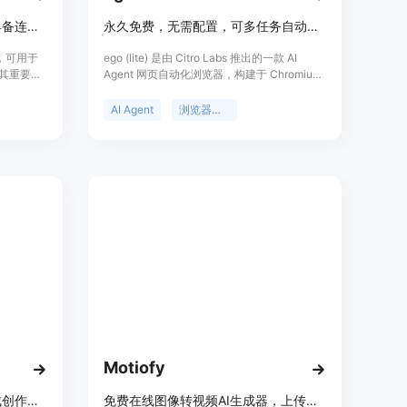
构建并交付可信赖的AI代理，具备连接、权限、审计和成本控制功能。
永久免费，无需配置，可多任务自动化，比 agent-browser 快 3.45 倍。
施，可用于
ego (lite) 是由 Citro Labs 推出的一款 AI
。其重要性
Agent 网页自动化浏览器，构建于 Chromium
AI代理开
之上。其主要功能是让 AI Agent 可驱动浏览器
接器、权
进行自动化任务。重要性在于能显著提升网络
AI Agent
浏览器自动化
enAI兼
自动化任务的执行效率。主要优点包括永久免
持对数据
费且无需配置，可同时运行 100 多个浏览器自
询和自动化
动化任务，速度比 agent-browser 快 3.45
能；可通
倍，降低 Token 消耗，能继承 Chrome 登录
遗留系
状态等。价格方面，产品是永久免费的。定位
合规的前
是为 AI Agent 与人类用户提供一个可共享使用
提供免
的浏览器，方便进行网络自动化操作。
制。定位
帮助企业更
Motiofy
一站式AI视频、图像与音频生成创作平台
免费在线图像转视频AI生成器，上传图片、描述动作、选模型，数分钟出视频。