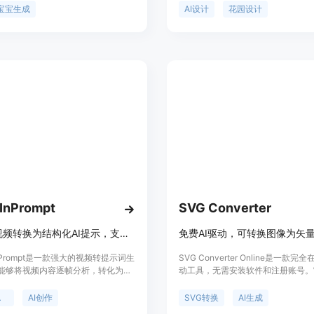
供了一种有趣的方式来满足对未来宝
捷、高效且个性化的花园设计方案。
宝宝生成
AI设计
花园设计
好奇，还可用于怀孕公告、家庭互动
包括可以从真实庭院照片出发，保留
该产品的主要优点是操作简便，只需
特征，考虑当地气候和光照等条件，
即可在短时间内获得预览结果，且支
花园风格选择，免费提供一定数量的
试不同照片组合；同时注重数据安
案。产品背景是满足人们对于花园个
会被安全处理。产品定位为免费的趣
的需求，无论是普通业主、园艺爱好
让用户轻松体验生成未来宝宝的乐
业景观设计师都能从中受益。对于匿
可免费进行3次最终图像生成，之后
否登录进一步使用。产品定位为服务
花园设计需求的人群，帮助他们在实
购买植物前探索和比较不同的设计方
InPrompt
SVG Converter
将任意视频转换为结构化AI提示，支持多种AI引擎
 In Prompt是一款强大的视频转提示词生
SVG Converter Online是一款完
能够将视频内容逐帧分析，转化为高
动工具，无需安装软件和注册账号。
的文本提示和JSON元数据，适用于
性在于提供了一站式的图像矢量转换
、Sora和Midjourney等多种AI生成工
解决方案，满足设计、印刷等多领域
示词
AI创作
SVG转换
AI生成
品的重要性在于为创作者节省大量时
主要优点包括免费使用、速度快，支