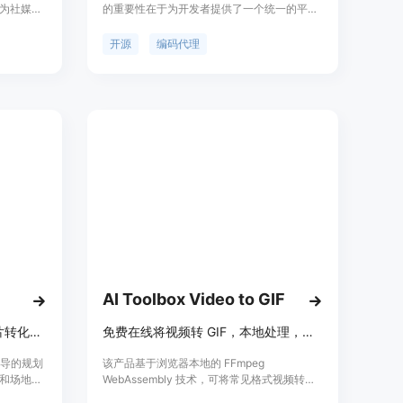
为社媒创
的重要性在于为开发者提供了一个统一的平
径。主要
台，可对Claude、Code Codex、
、
OpenCode、Cursor和Grok等多种编码模型进
开源
编码代理
支持对爆款
行编排。其主要优点包括：开源且开放有趣，
URL转化
开发者可自行分叉代码满足自身需求；性能出
制作出具有
色，解决了部分其他工具存在的问题；支持多
，文档未
平台，有Windows版以及iOS和Android应
模式。
用；受到超10万开发者的认可。产品背景信息
暂未提及价格相关内容，定位是为开发者提供
高效的编码辅助工具。
AI Toolbox Video to GIF
AI Garden Design可将庭院照片转化为实用花园设计概念，免费在线探索。
免费在线将视频转 GIF，本地处理，无上传无水印，可裁剪设置参数
像引导的规划
该产品基于浏览器本地的 FFmpeg
和场地条
WebAssembly 技术，可将常见格式视频转换
提供了便
为 GIF 动图。其重要性在于提供私密和便捷的