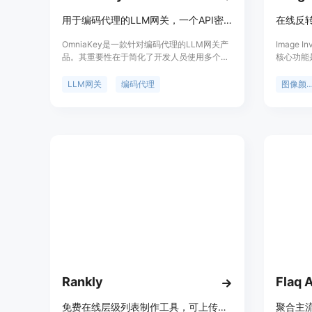
用于编码代理的LLM网关，一个API密钥支持多种大模型。
OmniaKey是一款针对编码代理的LLM网关产
Image 
品。其重要性在于简化了开发人员使用多个大
核心功能
语言模型的流程，让用户能够使用一个OpenAI
为用户提
兼容的API密钥来调用Claude、GPT、Gemini
桌面软件
LLM网关
编码代理
图像颜色
和Grok等多种模型。产品背景是开发团队厌烦
秒内完成
了在多个模型的控制台间切换和重复编写重试
与输出；
循环。在价格方面，处于推广期时有优惠，如
户数据隐
GPT最高可省93%，Claude省80%，
作、可访
Gemini、Grok和DeepSeek、GLM省20%，
开发。产
采用按令牌使用计费，无最低消费和年度合
供简单易
同。定位为为开发者提供便捷、高效的多模型
使用解决方案。
Rankly
Flaq A
免费在线层级列表制作工具，可上传图片、自定义层级并下载PNG
聚合主流