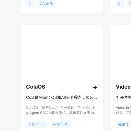
角色创作途径，无需绘画技能。主要优点包括
情侣们提
AI
OC 创作
AI
操作简单，能快速将用户的创意转化为具体的
宝长相的
角色形象，支持多种风格和形式的角色设计，
等场景。
还可实现角色的动画制作。该平台提供免费使
上传照片
用，适合各类有角色创作需求的人群，如动漫
持快速重
爱好者、游戏开发者、角色设计师等。
全，照片
味工具，
趣。
ColaOS
Video
Cola是Agent OS和AI操作系统，预装模型工具，能与人共同进化。
ColaOS（简称Cola）是一款运行在计算机上
Video
的Agent OS和AI操作系统。其重要性在于为用
成器，它
户提供了一个智能、便捷且能与个人共同成长
度结构化
的工作辅助平台。它的主要优点众多，比如开
Runway
AI操作系统
Agent OS
视频转提
箱即用，预装有超过110个精选模型、工具和
具。该产