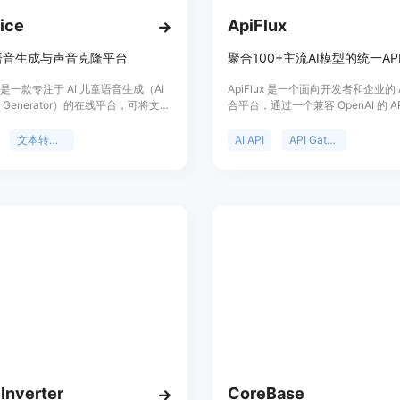
ice
ApiFlux
语音生成与声音克隆平台
ce 是一款专注于 AI 儿童语音生成（AI
ApiFlux 是一个面向开发者和企业的 AI
ice Generator）的在线平台，可将文本
合平台，通过一个兼容 OpenAI 的 A
为自然、富有表现力的儿童语音，并
可访问 Claude、GPT、Gemini、
权的声音克隆（Voice Cloning）。
DeepSeek、Qwen、Kimi 等10
文本转语音
AI API
API Gateway
超过 50 种儿童及青少年音色，支持
模型。平台提供统一的 API Key、
文、日语、韩语、法语、德语、西班
Token 计费、自动故障切换（Failo
萄牙语、俄语、意大利语等 10 多种
时调用监控以及统一账单管理，开发
用于故事配音、教育课程、游戏角
别对接多个 AI 服务商即可快速构建 A
制作、短视频及创作者内容等场景。
ApiFlux 支持 Claude Code、Codex
ice 采用浏览器在线生成模式，无需安装
OpenCode 及各类 OpenAI SDK
持试听、在线预览及音频下载。官方
修改 Base URL 即可完成迁移，大
计划，包含初始体验额度，用户可升
型接入成本和维护复杂度。平台采用按 
案获得更多生成次数、字符额度及高
使用量计费，无需订阅，官方宣称模
平台强调仅支持经过授权的参考音频
格约为官方定价的 85%，适用于 AI A
克隆，并倡导负责任地使用 AI 语音技
Copilot、聊天机器人、内容生成、企业
ntReference[oaicite:0]{index=0}
关等生产级场
景。:contentReference[oaicite:0]{
Inverter
CoreBase