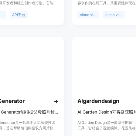
微开发者和独立创作者打造。它能够
容创作的在线工具。其重要性体现在
一个API key调用Anthropic、
作者提供了便捷、高效的内容制作途
e、OpenAI等厂商的图片、视频、语言
优点包括：紧跟TikTok、Instagram
合
API平台
clone viral videos
clone viral
型，底层模型与官方API完全一致，
YouTube和X等平台的流行趋势，
高比官方便宜95%，按量付费且无门
内容进行复刻和重新混合，能将社媒
台聚合了全球最先进的主力模型，提
为AI内容。其定位是帮助用户轻松
ayground，即开即用，无需认证，还
传播力的社媒视频和图像。关于价格
enAI和Anthropic官方SDK直接接
提及，但推测可能有免费试用或付费
式支持Stripe和支付宝，生成的图
loudflare R2存储保留7天。
enerator
AIgardendesign
AI Baby Generator能根据父母照片秒速生成逼真的未来宝宝预览图。
y Generator是一款基于人工智能技术
AI Garden Design是一款基于图
具，旨在帮助情侣根据双方照片快速
工具，它结合了视觉编辑、花园风格
宝宝的逼真预览图。其重要性在于为
件输入等功能。其重要性在于为用户