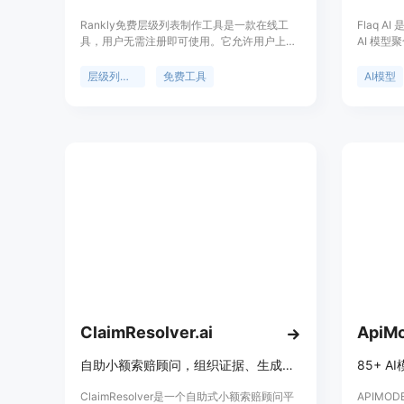
Rankly免费层级列表制作工具是一款在线工
Flaq 
具，用户无需注册即可使用。它允许用户上传
AI 模
图片或选择现成模板，将图片拖入自定义层
音频及大
级，最后导出清晰的层级列表为PNG格式。其
和 API
层级列表制作
免费工具
AI模型
重要性在于为用户提供了一个便捷的方式来对
型，用户
各种事物进行排名和展示。主要优点包括免费
发现、测
使用、无需注册、本地处理图片保护隐私、支
工具外，F
持自定义层级名称、提供多种热门主题模板
和开发资
等。产品背景是满足用户对多样化事物（如游
助企业降
戏、电影、音乐等）进行排名和分享意见的需
型聚合与
求。该工具价格免费，定位于普通用户、粉丝
开发、自
群体、内容创作者等，为他们提供一个简单易
个场景。
用的排名工具。
与更高配
展的模式。 :
{index=0
ClaimResolver.ai
ApiMo
自助小额索赔顾问，组织证据、生成函件、准备案件及邮寄服务
ClaimResolver是一个自助式小额索赔顾问平
APIMO