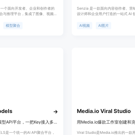
AI 是一个面向开发者、企业和创作者的
Senzia 是一款面向内容创作者、
型聚合与推理平台，集成了图像、视频、
设计师和企业用户打造的一站式 AI 
语言模型能力，提供统一的在线体验
集 AI 视频生成、AI 图像生成、AI 
 接入服务。平台汇聚多个领先 AI 模
数字人创作于一体。平台支持文本生
模型聚合
AI视频
AI图片
无需分别接入不同厂商即可完成模型
（Text to Video）、图片生成视频（I
试、推理和生产部署。除了在线生成
Video）、AI 图片生成、AI 音频
laq AI 还提供稳定的 API、模型文档
力，并整合了 Seedance 2、Sora
源，帮助开发者快速构建 AI 应用，帮
Kling、Grok、Gemini、Nano Ba
低多模型接入成本。平台定位为 AI 模
主流 AI 模型，用户无需切换多个平
推理加速平台，覆盖内容创作、产品
不同类型的内容创作。Senzia 主
动化工作流、教育、营销、电商等多
觉效果与高质量生成体验，适用于短
官网提供免费体验，并提供付费 API
作、广告营销、社交媒体内容、品牌
额服务，采用按使用量及商业需求扩
字创意等场景。平台采用 Credits
contentReference[oaicite:0]
费机制，新用户可免费体验，后续可
}
获得更多生成额度，定位为专业级 AI
平台。:contentReference[oaicite:0
{index=0}
dels
Media.io Viral Studio
85+ AI模型API平台，一把Key接入多模型，比官方便宜95%，即用免认证。
DELS是一个统一的AI API聚合平台，
Viral Studio是Media.io推出的