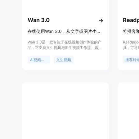
Wan 3.0
Readp
在线使用Wan 3.0，从文字或图片生成电影感AI视频
Wan 3.0是一款专注于在线视频创作体验的产
Readp
品，它支持文生视频与图生视频工作流。该产
具，可将Sp
品由wan30.art推出，将创作者直接带入默认
或You
选中Wan 3.0的AI视频工作室。其主要优点包
的可搜索
AI视频生成
文生视频
播客转
括以提示词为先，可将自然语言场景描述转化
效地从音
为短视频片段；能将静帧、产品图或角色概念
包括支持
导入并赋予可控动态；无需本地部署，在浏览
精彩金句
器中即可使用；支持对视频时长、分辨率等进
对话。产
行控制。价格方面，新用户可获得少量新手积
学习的需
分及每日签到奖励，进行免费试用，重度使用
150积分，
可选择付费积分方案。其定位是为搜索Wan
阅方案，
3.0相关内容的用户提供便捷、高效的在线视
频创作服务。