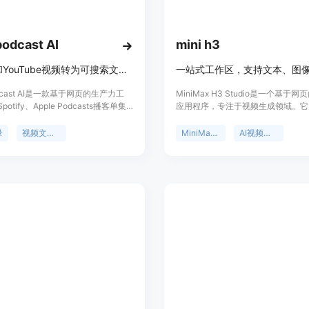
odcast AI
mini h3
将播客和YouTube视频转为可搜索文字稿，还能生成摘要、导图等。
odcast AI是一款基于网页的生产力工
MiniMax H3 Studio是一个基于
otify、Apple Podcasts播客单集
应用程序，专注于视频生成领域。它
Tube视频转换为带时间戳和说话人识别
通过文本、图像和参考素材创建视频
文字稿。其重要性在于帮助用户更高
制作提供了多元化的解决方案。该产
录
视频文字稿
MiniMax H3
AI视频生成器
频和视频内容中获取信息。主要优点
性在于简化了视频制作流程，降低了
多种语言、提供AI摘要、关键要点、
槛，让更多人能够轻松创建专业级视
和思维导图，还能基于完整文稿与AI
要优点包括拥有清晰的设置界面，用
品背景是为了满足人们从播客和视频
观地配置视频的时长、分辨率、源资
求。价格方面，有免费套餐每月提供
额度等参数；具备精确的信用额度估
也有Lite、Standard、Pro等付费订
能在生成视频前帮助用户了解成本；
适合不同使用频率和需求的用户。
大的任务跟踪机制，可实时跟踪任务
保用户随时掌握视频生成进度。关于
面未详细提及，推测可能采用付费模
有免费试用。产品定位于满足不同团
的视频制作需求，适用于需要快速进
验的场景。