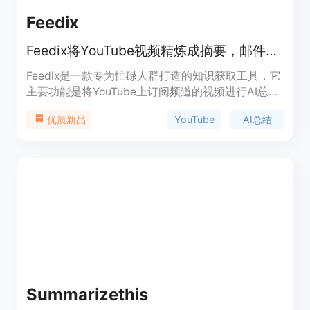
Feedix
Feedix将YouTube视频精炼成摘要，邮件推送，助忙碌者高效获取知识。
Feedix是一款专为忙碌人群打造的知识获取工具，它
主要功能是将YouTube上订阅频道的视频进行AI总结
提炼，以编辑精美的邮件形式发送给用户。其重要性
YouTube
AI总结
优质新品
在于帮助用户节省大量时间，避免被海量视频信息淹
没。产品主要优点包括节省时间、避免信息遗漏、精
准挖掘内容价值和加速知识吸收。产品背景源于快节
奏生活中人们对高效获取知识的需求。价格方面，有
免费试用的Starter版本，Pro版每月5.9美元，
Enterprise版定制价格待定。定位是成为用户获取知
识的高效助手，简化信息获取流程。
Summarizethis