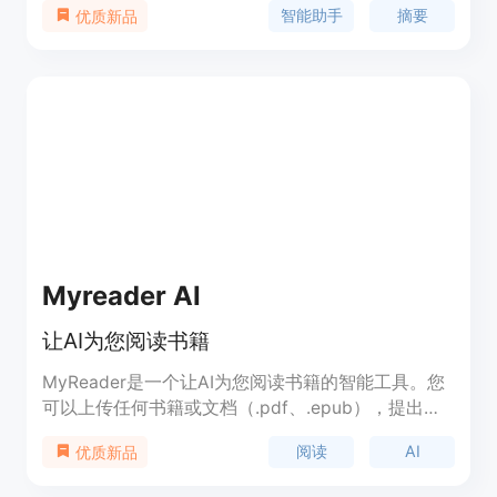
智能助手
摘要
优质新品
篇内容，获取有关任何感兴趣主题的更多信息，创建
电子邮件、社交媒体帖子和其他回复，节省时间并提
高工作效率，提问任何问题并立即获得答案，轻松查
找所需信息。
Myreader AI
让AI为您阅读书籍
MyReader是一个让AI为您阅读书籍的智能工具。您
可以上传任何书籍或文档（.pdf、.epub），提出问
题，并获得答案，同时附带相关段落以供阅读。您还
阅读
AI
优质新品
可以浏览已上传书籍的内容，查看相关章节，并跳转
到书籍的具体页面继续阅读。MyReader可以帮助您