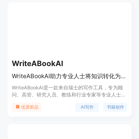
率。
WriteABookAI
WriteABookAI助力专业人士将知识转化为书籍，无订阅费，免费试用。
WriteABookAI是一款来自瑞士的写作工具，专为顾
问、高管、研究人员、教练和行业专家等专业人士打
造。它借助AI技术，能将专业人士的知识转化为书
AI写作
书籍创作
优质新品
籍。该产品的主要优点包括无订阅费和隐藏费用、能
保持作者真实声音和专业知识、可快速完成书籍创作
等。其价格根据书籍大小有不同套餐，分别为39美
元（最多15,000字）、89美元（最多60,000字）和
189美元（无限制字数），均为一次性付费，终身使