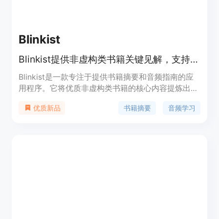
Blinkist
Blinkist提供非虚构类书籍关键见解，支持听书，购书最高65% 折扣。
Blinkist是一款专注于提供书籍摘要和音频指南的应
用程序。它将优质非虚构类书籍的核心内容提炼出
来，以适合移动端的形式呈现给用户。产品的重要性
书籍摘要
音频学习
优质新品
在于帮助用户节省时间，快速获取书籍精华知识。主
要优点包括可以随时随地学习，提供个性化推荐，有
音频和文本两种学习方式等。其定位是为想要高效学
习、获取知识的人群服务。关于价格，文中提到购书
有折扣，但未明确应用本身的收费模式，推测可能有
免费试用或付费会员模式。