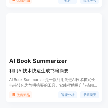
优质新品
间。该平台涵盖多种书籍类别，包括商业、心理学、
文学等，适合不同领域的学习者。其技术优势在于将
复杂的书籍内容转化为易于理解的视觉形式，提升学
习效率。BookWatch 定位为教育工具，旨在通过创
新的学习方式，帮助用户更好地吸收知识。
AI Book Summarizer
利用AI技术快速生成书籍摘要
AI Book Summarizer是一款利用先进AI技术将冗长
书籍转化为简明摘要的工具。它能帮助用户节省阅读
时间，快速了解书籍核心内容。AI Book
智能分析
书籍摘要
优质新品
Summarizer致力于简化阅读体验，提供简洁而有意
义的见解。