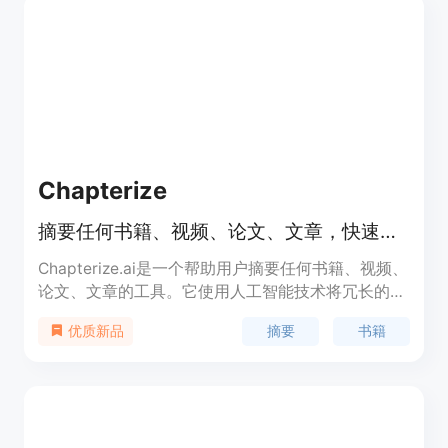
身学习者，都能从中受益。
Chapterize
摘要任何书籍、视频、论文、文章，快速获取关键信息
Chapterize.ai是一个帮助用户摘要任何书籍、视频、
论文、文章的工具。它使用人工智能技术将冗长的内
容提炼成简洁的摘要，保留核心要点而去除冗余。用
摘要
书籍
优质新品
户可以创建自己的摘要库，随时随地查看摘要内容。
此外，Chapterize.ai还提供与摘要内容互动的聊天机
器人，以解答用户对内容的任何问题。