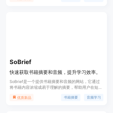
地学习；对复杂的观点进行清晰解释，添加智能分析
和新颖见解；内容简洁无冗余，不浪费用户时间；每
个指南都配有练习和文章分析功能。产品背景是为那
些想要高效阅读非虚构书籍、提升生产力的人群提供
服务。价格方面，提供免费试用，具体付费模式未在
页面详细提及。定位是成为全球最好的书籍摘要服务
平台，满足用户对知识的高效吸收需求。
SoBrief
快速获取书籍摘要和音频，提升学习效率。
SoBrief是一个提供书籍摘要和音频的网站，它通过
将书籍内容浓缩成易于理解的摘要，帮助用户在短时
间内掌握书籍的核心思想。这个平台支持多种语言，
书籍摘要
音频学习
优质新品
拥有超过73,530本书籍的摘要，覆盖了广泛的主题
和领域。SoBrief特别适合那些希望快速获取知识、
提升阅读效率的用户，无论是学生、专业人士还是终