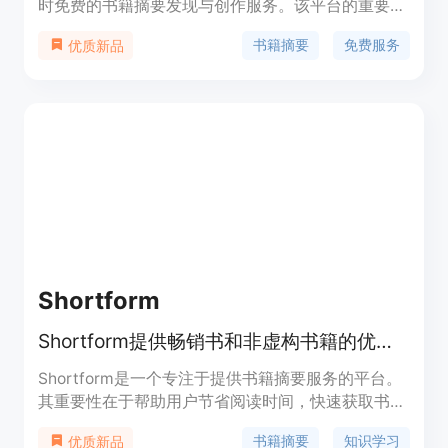
时免费的书籍摘要发现与创作服务。该平台的重要性
在于，它极大地节省了读者筛选和提炼书籍关键内容
书籍摘要
免费服务
优质新品
的时间，使人们能够更高效地获取知识。其主要优点
包括操作便捷、免费使用，且涵盖了丰富的书籍种
类。平台的背景信息表明它致力于为广大读者提供一
个高效的知识获取途径。价格方面，目前完全免费，
定位是为有快速了解书籍内容需求的人群提供服务。
Shortform
Shortform提供畅销书和非虚构书籍的优质摘要，助你快速获取知识。
Shortform是一个专注于提供书籍摘要服务的平台。
其重要性在于帮助用户节省阅读时间，快速获取书籍
核心内容。主要优点包括：拥有超过10000本图书、
书籍摘要
知识学习
优质新品
数千个播客和文章的摘要，能让用户更深入、更快速