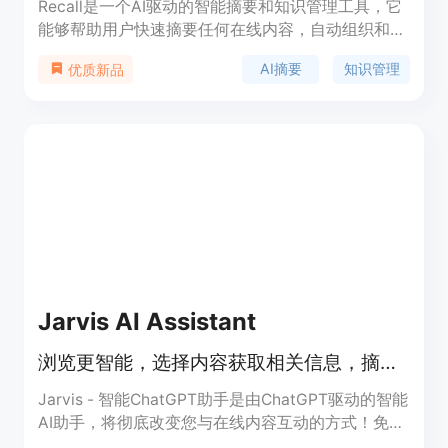
Recall是一个AI驱动的智能摘要和知识管理工具，它
能够帮助用户快速摘要任何在线内容，自动组织和链
接知识库，便于用户随时检索和回顾。它通过自动分
AI摘要
知识管理
优质新品
类和知识图谱技术，帮助用户构建一个动态且相互关
联的知识体系，从而提高信息管理效率和学习效果。
Jarvis AI Assistant
浏览更智能，选择内容获取相关信息，摘要，生成回复等。
Jarvis - 智能ChatGPT助手是由ChatGPT驱动的智能
AI助手，将彻底改变您与在线内容互动的方式！免费
使用ChatGPT强大的功能，摘要选定的文章和其他长