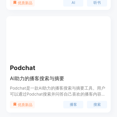
AI
听书
优质新品
Podchat
AI助力的播客搜索与摘要
Podchat是一款AI助力的播客搜索与摘要工具。用户
可以通过Podchat搜索并问答自己喜欢的播客内容，
获取新鲜的见解。同时，用户还可以订阅Podchat，
播客
搜索
优质新品
及时收到最新的播客摘要。Podchat旨在帮助用户更
好地发现和理解播客内容，提升学习和知识获取的效