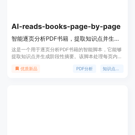
AI-reads-books-page-by-page
智能逐页分析PDF书籍，提取知识点并生成摘要。
这是一个用于逐页分析PDF书籍的智能脚本，它能够
提取知识点并生成阶段性摘要。该脚本处理每页内
容，允许详细理解内容的同时保持书籍的上下文连贯
PDF分析
知识点提取
优质新品
性。它代表了人工智能在文档处理和知识提取领域的
应用，具有自动化、高效率和准确性的主要优点。背
景信息显示，这是一个集合了400多个AI项目的项目
之一，支持者可以通过Patreon获得更多资源。