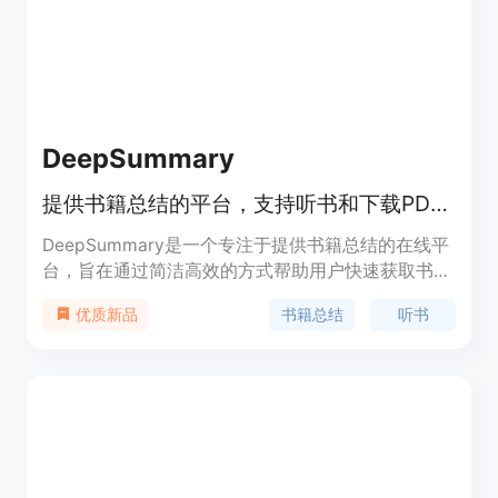
DeepSummary
提供书籍总结的平台，支持听书和下载PDF、EPUB格式。
DeepSummary是一个专注于提供书籍总结的在线平
台，旨在通过简洁高效的方式帮助用户快速获取书籍
的核心内容。该平台支持多种书籍类别，包括科学、
书籍总结
听书
优质新品
历史、哲学等，并提供听书和下载功能，方便用户随
时随地学习。其主要优点是节省时间、提升知识获取
效率，适合忙碌的专业人士和学习者。平台采用付费
模式，价格亲民，提供灵活的订阅计划，致力于帮助
用户实现个人和职业目标。