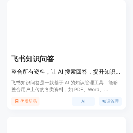
飞书知识问答
整合所有资料，让 AI 搜索回答，提升知识获取效率。
飞书知识问答是一款基于 AI 的知识管理工具，能够
整合用户上传的各类资料，如 PDF、Word、
PowerPoint 等，通过 AI 搜索技术快速提供精准答
AI
知识管理
优质新品
案。该产品主要面向企业用户和知识工作者，帮助他
们高效管理和检索知识，提升工作效率。其技术优势
在于强大的 AI 搜索算法和对多种文件格式的支持，
能够快速解析和理解用户上传的内容，提供准确的问
答服务。