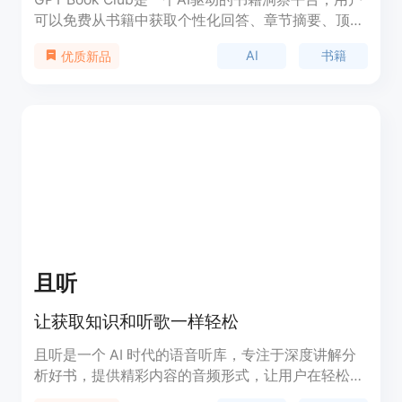
可以免费从书籍中获取个性化回答、章节摘要、顶级
引用等。该平台为书籍爱好者提供了一个方便了解最
AI
书籍
优质新品
新文学趋势的解决方案。
且听
让获取知识和听歌一样轻松
且听是一个 AI 时代的语音听库，专注于深度讲解分
析好书，提供精彩内容的音频形式，让用户在轻松听
书的同时激发思考，适合各类读者。