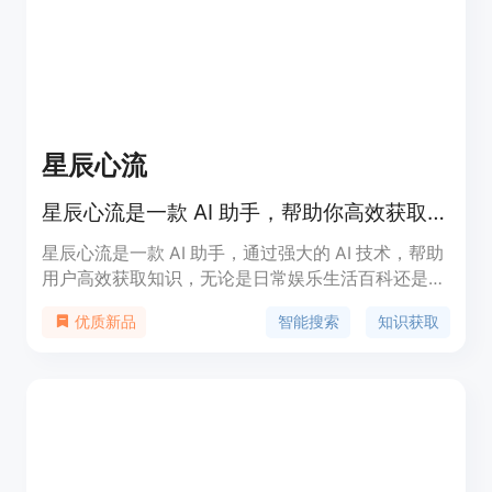
用。
星辰心流
星辰心流是一款 AI 助手，帮助你高效获取知识，让知识随心流动！
星辰心流是一款 AI 助手，通过强大的 AI 技术，帮助
用户高效获取知识，无论是日常娱乐生活百科还是专
业学术论文知识，都能轻松解答。该产品的优点包括
智能搜索
知识获取
优质新品
智能化搜索、快速解答、便捷获取知识等。定位于提
升用户获取知识的效率。