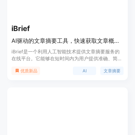
iBrief
AI驱动的文章摘要工具，快速获取文章概要。
iBrief是一个利用人工智能技术提供文章摘要服务的
在线平台。它能够在短时间内为用户提供准确、简洁
的文章摘要，帮助用户节省时间，快速了解文章内
AI
文章摘要
优质新品
容。产品的主要优点包括免费使用、即时摘要、支持
从任何网页快速获取摘要等。iBrief的背景信息显
示，它是一个社区驱动的平台，通过AI技术帮助用户
节省阅读时间，提高信息获取效率。产品定位于需要
快速了解大量文章内容的用户，如新闻工作者、研究
人员和普通读者。