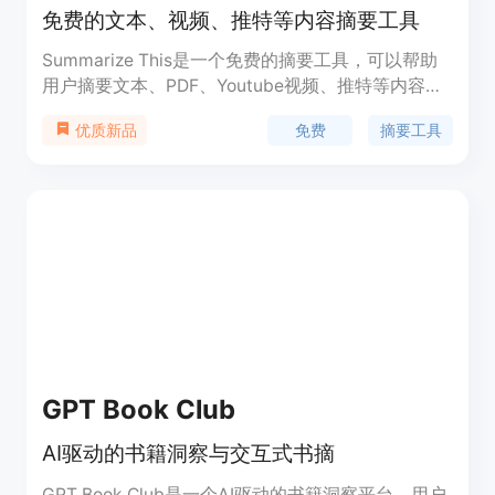
免费的文本、视频、推特等内容摘要工具
Summarize This是一个免费的摘要工具，可以帮助
用户摘要文本、PDF、Youtube视频、推特等内容。
用户只需输入文本或提供相关链接，即可获取简明扼
免费
摘要工具
优质新品
要的摘要内容。Summarize This支持各种形态的摘
要需求，用户可以根据自己的需要选择适合的摘要方
式。Summarize This旨在提高用户的工作效率，使
他们能够更快地获取重要信息。
GPT Book Club
AI驱动的书籍洞察与交互式书摘
GPT Book Club是一个AI驱动的书籍洞察平台，用户