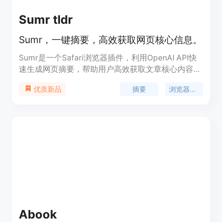
Sumr tldr
Sumr，一键摘要，高效获取网页核心信息。
Sumr是一个Safari浏览器插件，利用OpenAI API快
速生成网页摘要，帮助用户高效获取文章核心内容。
它无需切换应用或订阅ChatGPT，使用本地存储功
摘要
浏览器插件
优质新品
能，节省时间和API使用成本。Sumr支持跨平台使
用，包括iOS、iPadOS和macOS，并且用户可以自
定义API密钥，实现成本效益的使用。
Abook