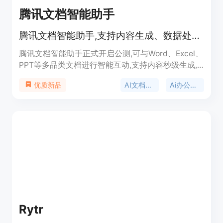
腾讯文档智能助手
腾讯文档智能助手,支持内容生成、数据处理、版式美化等创作需求
腾讯文档智能助手正式开启公测,可与Word、Excel、
PPT等多品类文档进行智能互动,支持内容秒级生成,
实现数据处理、版式美化等创作辅助功能。主要优势
AI文档工具
Ai办公助手
优质新品
有:可基于标题或描述生成多类型文档内容,支持函数
公式应用、数据处理、表格自动化等能力,实现 PPT
一键美化,可快速提取 PDF 文档摘要等,让文档内容实
现跨品类畅通流转。
Rytr