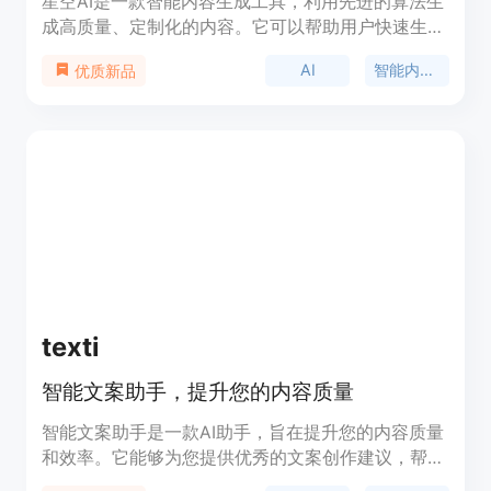
星空AI是一款智能内容生成工具，利用先进的算法生
成高质量、定制化的内容。它可以帮助用户快速生成
独特、引人注目的内容，提升转化率，推动销售增
AI
智能内容生成
优质新品
长。星空AI的功能包括创建文档、生成图像等，用户
只需选择模板、填写相关信息，即可获得高质量的内
容结果。星空AI适用于各种场景，无论是写作、设
计、编程、商业等领域，都可以提供智能化的内容创
作支持。
texti
智能文案助手，提升您的内容质量
智能文案助手是一款AI助手，旨在提升您的内容质量
和效率。它能够为您提供优秀的文案创作建议，帮助
您快速撰写高质量的内容。智能文案助手还可以提供