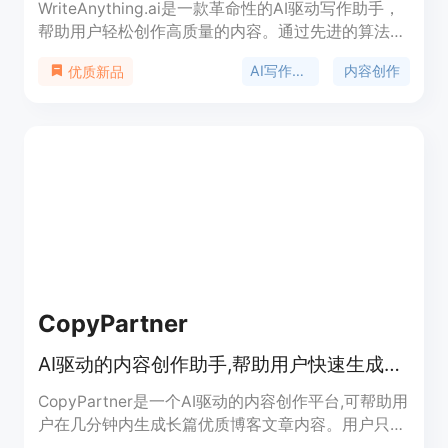
WriteAnything.ai是一款革命性的AI驱动写作助手，
帮助用户轻松创作高质量的内容。通过先进的算法和
机器学习技术，我们的平台可以快速生成各种类型的
AI写作助手
内容创作
优质新品
内容，包括引人入胜的博客文章、引人注目的社交媒
体更新和成功的电子邮件营销活动。通过分析关键
词，我们的平台生成的内容不仅在搜索引擎上排名靠
前，而且能够吸引和保持观众的关注。
CopyPartner
AI驱动的内容创作助手,帮助用户快速生成优质博客文章
CopyPartner是一个AI驱动的内容创作平台,可帮助用
户在几分钟内生成长篇优质博客文章内容。用户只需
提供标题和大纲,AI即可自动扩展成流畅通顺的文章。