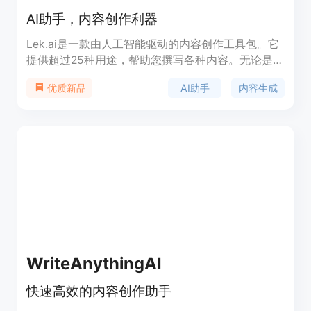
AI助手，内容创作利器
Lek.ai是一款由人工智能驱动的内容创作工具包。它
提供超过25种用途，帮助您撰写各种内容。无论是社
交媒体、写作、邮件、电子商务还是业务场景，
AI助手
内容生成
优质新品
Lek.ai都能为您生成优质的文字内容。您可以使用
Lek.ai来撰写Facebook广告文案、Google广告文
案、推文创意、YouTube标题、YouTube视频描述、
标签、SEO元文本等。Lek.ai还支持多种语言，让您
可以方便地以自己喜欢的语言使用。立即下载
Lek.ai，提升您的写作能力。
WriteAnythingAI
快速高效的内容创作助手