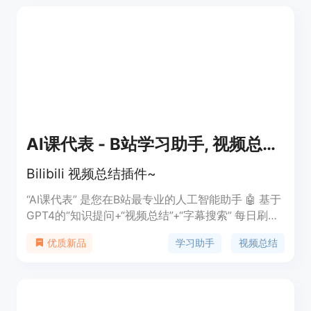
歌上的排名。它可以帮助您以更快的速度创建内容，
节省时间和精力。
AI课代表 - B站学习助手, 视频总结, 字幕列表, GPT-4
Bilibili 视频总结插件~
“AI课代表” 是您在B站最专业的人工智能助手 🤖 基于
GPT4的“知识提问+“视频总结”+“字幕搜索” 每日刷新
免费额度 解决问题，快速定位关键点，筛选视频，
学习助手
视频总结
优质新品
帮你成为人见人爱的“课代表” 无情吸赞，学霸人设，
专栏大佬，最重要的是：您的声音至关重要，我们将
以“3天1更”的速度持续改进！