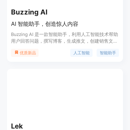
流量，还提高了博客生产的质量和速度。使用
CreateLikeNinja节省写作费用是一种革命性的方
Buzzing AI
法，不仅可以削减成本，还可以彻底改变您的整个写
作过程。SEO经过精心培育和增强，以确保您的网站
AI 智能助手，创造惊人内容
脱颖而出，在搜索引擎中获得关注，并排名更高。体
验AI驱动的内容创作的强大功能，使用我们的免费工
Buzzing AI 是一款智能助手，利用人工智能技术帮助
具，优化您的研究，增强您网站的SEO，轻松生成高
用户回答问题，撰写博客，生成推文，创建销售文
质量的博客内容。
案，撰写产品描述等等。它能够快速高效地生成内
人工智能
智能助手
优质新品
容，节省时间和精力。Buzzing AI 可以适用于个人和
企业，在多个领域中发挥作用，包括写作、商业、教
育等。价格根据使用计划的不同而有所变化。
Lek