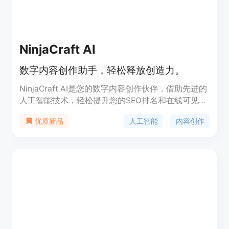
NinjaCraft AI
数字内容创作助手，轻松释放创造力。
NinjaCraft AI是您的数字内容创作伙伴，借助先进的
人工智能技术，轻松提升您的SEO排名和在线可见
度，使您的内容脱颖而出。我们的AI技术代表创新的
人工智能
内容创作
优质新品
前沿，确保您的内容始终走在当今快节奏的数字时代
前沿。我们的内容生成过程精心设计，以SEO优化为
核心，确保您的在线内容不仅吸引受众，而且在搜索
引擎结果中占据显著位置，为您的数字资产带来有机
流量。无需成为专业内容创作者——我们的AI平台会
处理繁重的工作，让您专注于最重要的事情。发布您
的内容从未如此迅速——NinjaCraft简化了这一过
程，让您可以在短时间内与世界分享您的创作。通过
利用CreateLikeNinja的力量，我们不仅提升了网站