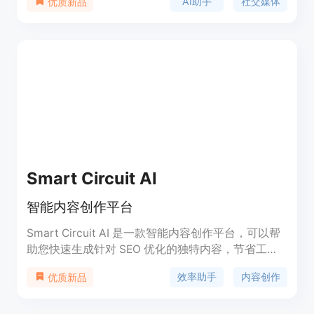
AI助手
社交媒体
优质新品
注于创作长久留存的内容，并了解内容的表现情况。
该产品支持Twitter平台，并计划在未来支持
LinkedIn、Medium等其他社交平台。定价及更多信
息将在MVP发布时公布。
Smart Circuit AI
智能内容创作平台
Smart Circuit AI 是一款智能内容创作平台，可以帮
助您快速生成针对 SEO 优化的独特内容，节省工作
时间。通过选择模板并填写详细说明，您可以使用 AI
效率助手
内容创作
优质新品
快速生成博客、广告、电子邮件和网站的内容。它具
有快速、高效、精准的特点，使您的内容创作过程更
加轻松。