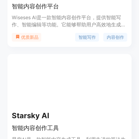
智能内容创作平台
Wiseses AI是一款智能内容创作平台，提供智能写
作、智能编辑等功能。它能够帮助用户高效地生成优
质的文章、博客、广告文案等内容，大大提升写作效
智能写作
内容创作
优质新品
率。Wiseses AI拥有强大的语言模型和自然语言处理
技术，能够根据用户的需求自动生成与之匹配的内
容。用户可以根据自己的需要定制内容的风格、主题
和长度，并进行实时编辑和修改。Wiseses AI还提供
多种语言和领域的内容创作模板，方便用户快速生成
专业的文案。平台定价灵活，用户可以根据自己的使
用情况选择不同的套餐。Wiseses AI适用于个人写
作、企业广告文案、新闻报道、博客撰写等各种场
景。
Starsky AI
智能内容创作工具