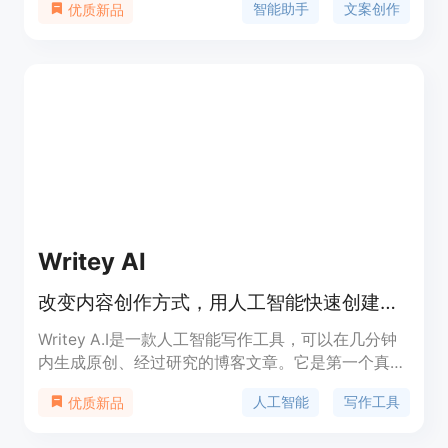
智能助手
文案创作
优质新品
定价策略和定位建议，帮助您在竞争激烈的市场中脱
颖而出。
Writey AI
改变内容创作方式，用人工智能快速创建内容
Writey A.I是一款人工智能写作工具，可以在几分钟
内生成原创、经过研究的博客文章。它是第一个真正
免费的防抄袭人工智能，可以帮助您快速创建优质内
人工智能
写作工具
优质新品
容。Writey A.I通过分析主题并搜索相关信息，生成
博客文章的大纲和文本，并提供优化建议以提高在谷