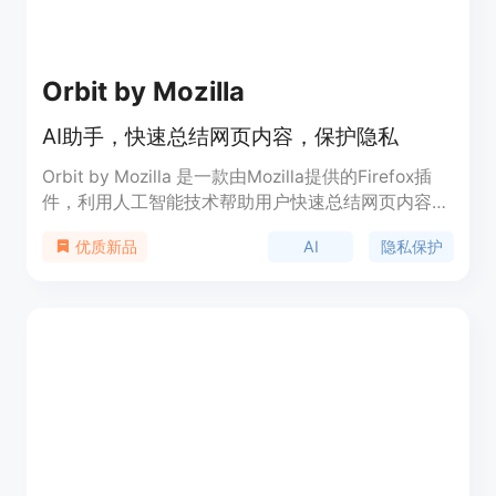
Orbit by Mozilla
AI助手，快速总结网页内容，保护隐私
Orbit by Mozilla 是一款由Mozilla提供的Firefox插
件，利用人工智能技术帮助用户快速总结网页内容，
包括电子邮件、文档、文章和视频，同时强调保护用
AI
隐私保护
优质新品
户隐私。Orbit插件的主要优点在于它不需要用户创
建账户，不会存储或共享用户的个人信息，也不会保
存用户访问的页面内容或生成的摘要。Orbit通过使
用Mistral LLM（Mistral 7B）模型，为用户提供了一
个无需牺牲隐私即可快速获取信息的工具。