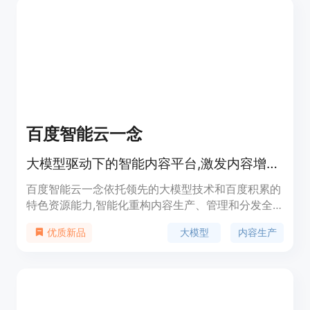
百度智能云一念
大模型驱动下的智能内容平台,激发内容增长新动能
百度智能云一念依托领先的大模型技术和百度积累的
特色资源能力,智能化重构内容生产、管理和分发全
链路,提供智能创作、智能推荐、内容分析、内容审
大模型
内容生产
优质新品
核等产品,助力企业客户降本增效和高质量增长。产
品覆盖AI作画、AI海报、AI视频等智能创作,内容推
荐、商品推荐、搜推一体等智能推荐,视频标签、精
彩片段分析等内容分析,图像内容安全、文本内容安
全等内容审核等功能。