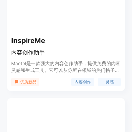
InspireMe
内容创作助手
Maetel是一款强大的内容创作助手，提供免费的内容
灵感和生成工具。它可以从你所在领域的热门帖子中
获取内容灵感，并帮助你重新创作成热门帖子。此
内容创作
灵感
优质新品
外，Maetel还提供了结构化评论生成功能，可帮助你
与受众进行更多的对话和互动。定价方案灵活，适用
于个人创业者、团队和机构。