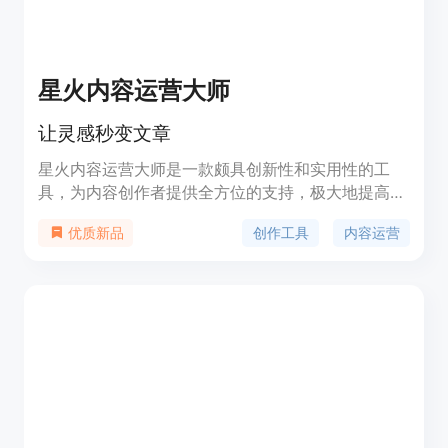
星火内容运营大师
让灵感秒变文章
星火内容运营大师是一款颇具创新性和实用性的工
具，为内容创作者提供全方位的支持，极大地提高了
创作效率。它提供一站式高效运营，全流程智能优化
创作工具
内容运营
优质新品
的功能，包括通用稿件生成、文章智能写作、AI 精准
配图等。它可以帮助创作者快速选题、写作、编辑，
并提供多平台一键分发、数据汇总等功能，让创作变
得更加简单、高效和有趣。