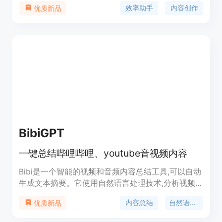
效率助手
内容创作
优质新品
平台提供多种语言和语气选项,用户可根据需求自定
义文章风格。关键功能包括自动generating文章草
稿、关键词优化、多语言支持等。CopyPartner可提
高写作效率,帮助用户快速扩大博客内容量。
BibiGPT
一键总结哔哩哔哩、youtube音视频内容
Bibi是一个智能的视频和音频内容总结工具,可以自动
生成文本摘要。它使用自然语言处理技术,分析视频
和音频的文本转录,提取关键信息生成摘要,帮助用户
内容总结
自然语言处理
优质新品
快速了解内容要点。Bibi支持YouTube、B站等主流
视频站点,用户只需要输入视频链接,就可以一键生成