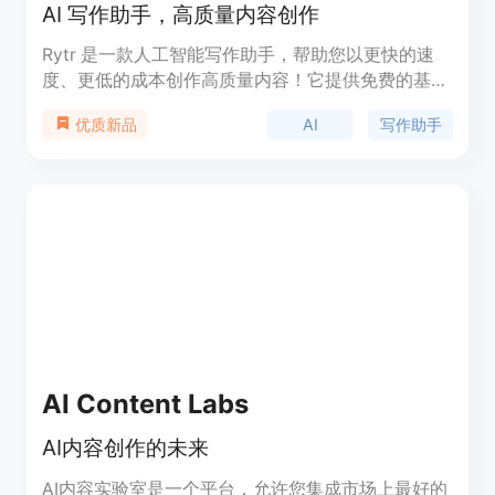
AI 写作助手，高质量内容创作
Rytr 是一款人工智能写作助手，帮助您以更快的速
度、更低的成本创作高质量内容！它提供免费的基础
功能，同时还提供升级套餐以满足您的不同需求。拥
AI
写作助手
优质新品
有超过 7,000,000 + 的用户，通过使用 Rytr 已经节
省了 25,000,000 + 小时和 500 百万 + 美元的内容
创作成本。Rytr 支持 40 + 种用例和模板，覆盖您的
各种写作需求，并可选择 30 + 种语言进行创作。您
可以根据不同的情感选择 20 + 种语调，生成出与众
不同的内容。通过使用科学的文案撰写公式，如
AIDA 和 PAS，Rytr 提供了最佳质量的输出，几乎不
需要编辑。使用强大的富文本编辑器，您可以在短短
15 分钟内将原始想法打磨成精美的作品。Rytr 还提
供卓越的团队协作和项目管理功能，使您能够轻松管
理多个项目。它还具有浏览器扩展，可随时随地帮助
AI Content Labs
您创作令人惊叹的内容。无论您是在写电子邮件、社
交媒体帖子还是博客文章，Rytr 都能为您节省时间并
AI内容创作的未来
确保内容始终达到要求。
AI内容实验室是一个平台，允许您集成市场上最好的