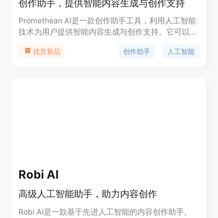
创作助手，提供智能内容生成与创作支持
Promethean AI是一款创作助手工具，利用人工智能
技术为用户提供智能内容生成与创作支持。它可以帮
助用户快速生成高质量的文本、图像和视频内容，提
创作助手
人工智能
优质新品
供丰富的创作灵感和素材，极大地提升创作效率和质
量。Promethean AI的功能包括自动文本生成、图像
编辑与合成、视频剪辑与合成等，用户可以通过简单
的操作轻松完成复杂的创作任务。该产品定价灵活，
并提供不同套餐供用户选择。适用于各种创作场景，
包括写作、设计、视频制作等。
Robi AI
高级人工智能助手，助力内容创作
Robi AI是一款基于先进人工智能的内容创作助手。