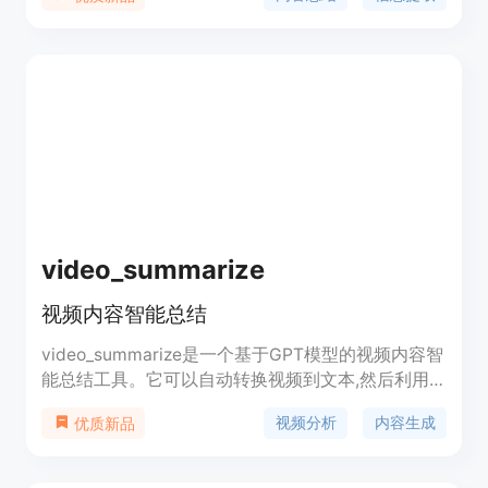
址、文本及文件上传，并提供个性化定制、便捷分
享、卡片导出等功能。该平台适合需要快速获取信息
并进行分享的个人和企业用户。
video_summarize
视频内容智能总结
video_summarize是一个基于GPT模型的视频内容智
能总结工具。它可以自动转换视频到文本,然后利用
GPT生成视频内容概要,帮助用户快速了解视频要
视频分析
内容生成
优质新品
点。