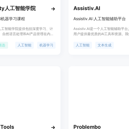
city人工智能学院
Assistiv.AI
和机器学习课程
Assistiv.AI:人工智能辅助平台
ty人工智能学院提供包括深度学习、计
Assistiv.AI是一个人工智能辅助平
、自然语言处理和AI产品管理在内的
用户提供最优质的AI工具和资源。
和机器学习课程。这些课程旨在帮助学
是为您汇聚并开发最好的AI工具,帮
工智能领域的最新技术，为未来的职
掘AI的潜力。我们以简单易用的方式,
精选
人工智能
机器学习
人工智能
文本生成
下坚实的基础。
普惠易及。平台整合了最先进的自然
理、计算机视觉、强化学习等AI技术
企业和个人提高工作效率、简化生活
品包括:AI工具箱、AskCodi编码助
咨询等,覆盖文本生成、图像处理、
天、社交媒体营销等多个领域,可广
产力、创作、商业、教育等场景。
 Tools
Problembo