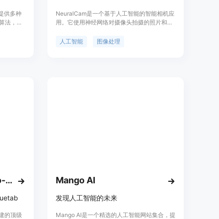
，提供多种
NeuralCam是一个基于人工智能的智能相机应
和算法，帮
用。它使用神经网络对摄像头拍摄的照片和视
位于企业
频进行实时图像增强,实现低光照拍摄、去除图
像噪点、美颜保留纹理等功能。产品采用免费
人工智能
图像处理
试用模式,提供高级版订阅服务。定位日常拍照
工具,为用户提供简单、智能的拍照体验。
Create AI Bots with No-Code
Mango AI
etab
发现人工智能的未来
创建的顶级
Mango AI是一个精选的人工智能网站集合，提