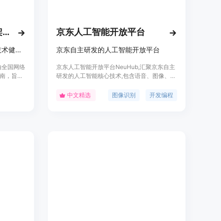
《人工智能安全治理框架》1.0版
京东人工智能开放平台
推动人工智能安全治理，促进技术健康发展
京东自主研发的人工智能开放平台
由全国网络
京东人工智能开放平台NeuHub,汇聚京东自主
南，旨在
研发的人工智能核心技术,包含语音、图像、视
防范和化
频、NLP等技术,通过平台向外开放,助力行业
包容审
智能升级。平台还提供数据标注、模型开发、
中文精选
图像识别
开发编程
，技管结
训练和发布等全流程服务,以及创新应用案例,
等原则。
帮助企业实现智能化转型。
来源和表
全和系统
现实域、
出了相应