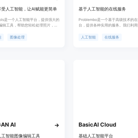
享受人工智能，让AI赋能更简单
基于人工智能的在线服务
 Tools是一个人工智能平台，提供强大的
Problembo是一个基于高级技术的
编辑工具，帮助您轻松处理照片，提
台，提供各种实用的服务。我们利用
像上色、锐化增强、对比度增强、图
能、数据分析和光学识别等领域的先
大、人像动漫化、照片年龄变化、照
将复杂的解决方案转化为简单易用的
能
图像处理
人工智能
在线服务
化、图像风格变化等实用而强大的功
们的服务包括使用神经网络进行文字
相应的API接口，使用AILab Tools
于人工智能的室内设计、在线去除图
处理，轻松高效地进行在线P图，也
与人工智能聊天、AI图像编辑器等
API开发自己的图像处理工具。
为每个用户提供0.6的免费服务体验
支付实际使用的服务，没有订阅费用
用。Problembo致力于通过简单的
决您的问题。
AN AI
BasicAI Cloud
人工智能图像编辑工具
基础人工智能平台