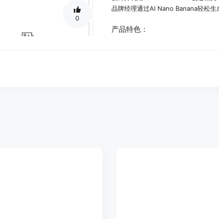
品牌经理通过AI Nano Banana轻
0
产品特色：
快速从文本描述中生成专业图像
实时编辑和修改图像
保持角色一致性
先进的AI图像生成
智能图像编辑
多图像故事创建
使用教程：
输入描述你理想图像的文本提示。
AI Nano Banana使用先进的A
使用AI Nano Banana的AI编辑器
下载高质量格式的AI Nano Banan