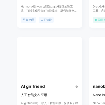
HarmonAI是一款功能强大的AI图像处理工
DragG
具，可以实现图像的智能编辑、增强和修复。
工具，利
其优势在于快速、准确地处理图像，提供多种
超越了传
滤镜和效果供用户选择。定价灵活多样，适合
的不同对
图像处理
人工智能
国外
个人和企业使用。定位于提供便捷高效的图像
DragG
处理解决方案。
转换照片
AI girlfriend
nanob
人工智能女友应用
AI girlfriend是一款人工智能应用，提供多个虚
Nano 