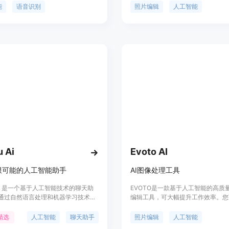
ooom.ai还提供了丰富的功能和定制
飞猛进。Photo Editor AI支持上
能
语音识别
照片编辑
人工智能
可以满足不同用户的需求。定价方
图像，如JPG、PNG、WEBP、HE
om.ai提供了免费和付费版本，用户可
持5MB。它可以通过刷选的方式快
己的需求选择合适的套餐。作为一个
中的物体或人物，并自动分割和理解
手，Booom.ai定位于提供高效便捷
对象和文字。Photo Editor AI还
生活辅助服务。
能，包括去除文字、增强人脸、支持
等。您可以免费下载1024px分辨率
照片编辑器完全免费，但稍后将推出
的付费版。它适用于个人用户、创意
地产、电子商务、摄影等多个场景。
 Ai
Evoto AI
限可能的人工智能助手
AI图像处理工具
 Ai 是一个基于人工智能技术的聊天助
EVOTO是一款基于人工智能的高质
通过自然语言处理和机器学习技术，
编辑工具，可大幅提升工作效率。您
供高效、智能的对话体验。它能够理
分钟内编辑1000张照片。
需求，提供准确的信息和建议，帮助
精选
人工智能
聊天助手
照片编辑
人工智能
题。YunHu Ai 以其强大的语言理