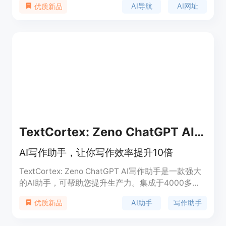
AI导航
AI网址
优质新品
AI数字人、AI Agent、文本转语音等多样化的AI工
具。该平台覆盖了小红书文案生成器、吐司AI、
AIPPT、ChatPPT等常用AI机器人工具，旨在为用户
提供一站式的AI工具搜索和使用体验，提高工作效率
和创造力。
TextCortex: Zeno ChatGPT AI Writing Assistant
AI写作助手，让你写作效率提升10倍
TextCortex: Zeno ChatGPT AI写作助手是一款强大
的AI助手，可帮助您提升生产力。集成于4000多个
平台，将AI融入您的工作流程。ZenoChat可随时随
AI助手
写作助手
优质新品
地使用，是您的个人信息中心。它可以帮助您克服写
作障碍，从而更快地撰写文件、撰写电子邮件、表达