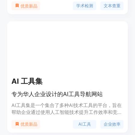
高科技产品。该系统能够高精度地检测出AI生成的文
学术检测
文本查重
优质新品
本和抄袭内容，无论文本长度、类型和语境的限制。
系统采用分布式计算和云端部署技术，快速响应和处
理大量的文本请求，并自动识别和过滤出有效的文
本，提高检测效率和准确度。
AI 工具集
专为华人企业设计的AI工具导航网站
AI工具集是一个集合了多种AI技术工具的平台，旨在
帮助企业通过使用人工智能技术提升工作效率和竞争
力。该平台覆盖了从视频、音频到SEO、写作、翻译
AI工具
企业效率
优质新品
等多种类型的AI工具，满足不同企业在不同业务场景
下的需求。AI工具集的背景是基于人工智能技术在商