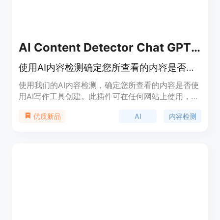
AI Content Detector Chat GPT - Originality.AI
使用AI内容检测确定您所查看的内容是否由AI写作工具创建
使用我们的AI内容检测，确定您所查看的内容是否使
用AI写作工具创建。此插件可在任何网站上使用，但
在Google文档上使用时具有额外的功能。
AI
内容检测
优质新品
Originality.AI不仅提供最准确的AI检测分数，还为
Google文档提供原创性报告，允许您观看撰写者编
写文章，以及获得完整的原创性报告。