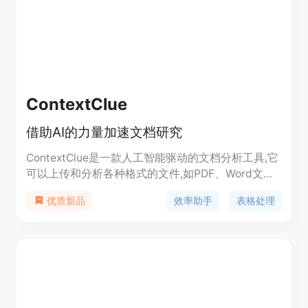
ContextClue
借助AI的力量加速文档研究
ContextClue是一款人工智能驱动的文档分析工具,它
可以上传和分析各种格式的文件,如PDF、Word文档
和Excel表格,无需担心文件的保密性。该工具可以为
效率助手
表格处理
优质新品
研究人员、学生、记者、企业和任何需要快速浏览大
量文本的人提供支持,用户无需通读整篇文档就能掌
握要点。它可以自动生成内容摘要,并提取所需的数
值和文本信息,以便于理解。ContextClue直接在用户
的数据基础设施上处理文档,从而避免数据泄露的风
险。该工具支持多种语言,可以突破语言障碍,并可以
根据具体需求进行定制。