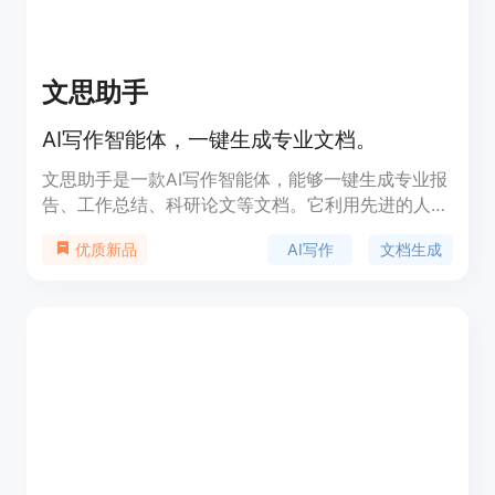
文思助手
AI写作智能体，一键生成专业文档。
文思助手是一款AI写作智能体，能够一键生成专业报
告、工作总结、科研论文等文档。它利用先进的人工
智能技术，为用户节省时间，提高工作效率。该产品
AI写作
文档生成
优质新品
由厦门苏哒智能科技有限公司开发，拥有强大的功能
和广泛的应用场景。