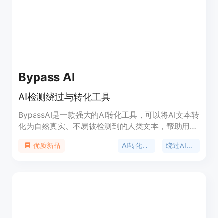
Bypass AI
AI检测绕过与转化工具
BypassAI是一款强大的AI转化工具，可以将AI文本转
化为自然真实、不易被检测到的人类文本，帮助用户
绕过各种AI检测器。通过使用BypassAI，您可以使
AI转化工具
绕过AI检测
优质新品
您生成的AI内容与人类写作无缝融合，避免触发检测
算法。BypassAI提供的转化效果比竞争对手更好，
可以帮助您轻松绕过常用的AI检测器，保证内容的原
创性和避免被视为垃圾信息。BypassAI支持多种使
用场景，是一款可信赖的AI转化工具。