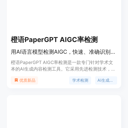
橙语PaperGPT AIGC率检测
用AI语言模型检测AIGC，快速、准确识别学术文本中的AI生成内容
橙语PaperGPT AIGC率检测是一款专门针对学术文
本的AI生成内容检测工具。它采用先进检测技术，能
够高效、准确地识别文本是否部分或全部由AI模型生
学术检测
AI生成内容
优质新品
成，为学术诚信保驾护航。检测结果与论文质量无
关，仅表示论文中内容片段存在AI生成可能性的概
率。该产品支持多种文档格式，如txt、doc(x)，且
文档大小不超过10M。计费方式为20.00元/4万字，
不满4万字按4万字计算。其背景信息与《中华人民
共和国学位法（草案）》相关，强调学术不端行为的
严重性。