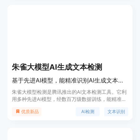
业领域的广泛应用和企业对于提高效率的迫切需求。
朱雀大模型AI生成文本检测
基于先进AI模型，能精准识别AI生成文本，中英文检测能力出色。
朱雀大模型检测是腾讯推出的AI文本检测工具。它利
用多种先进AI模型，经数百万级数据训练，能精准识
别AI与人类书写模式。在中文数据处理上表现尤为出
AI检测
文本识别
优质新品
色，为内容创作者、教育工作者等提供了有力的检测
支持，帮助他们辨别文本来源，确保内容原创性。该
产品目前处于特邀测试阶段，具体价格和定位尚未明
确。