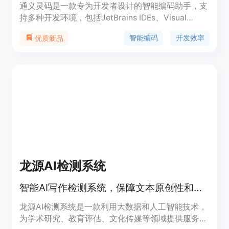
通义灵码是一款专为开发者设计的智能编码助手，支
持多种开发环境，包括JetBrains IDEs、Visual
Studio Code、Visual Studio等。它通过集成先进的
智能编码
开发效率
优质新品
AI技术，帮助开发者快速完成编码任务，提高编码效
率和质量，适用于各种编程语言和开发场景。
龙源AI检测系统
智能AI写作检测系统，保障文本原创性和学术诚信
龙源AI检测系统是一款利用大数据和人工智能技术，
为学术研究、教育评估、文化传媒等领域提供服务的