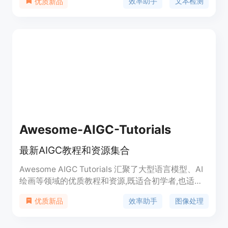
效率助手
文本检测
优质新品
分析文本的模式和特征，准确判断文本的来源。该工
具适用于作家、学生、教育工作者、内容营销人员、
自由职业者、编辑、出版商、研究人员和内容消费者
等广泛的用户群体。
Awesome-AIGC-Tutorials
最新AIGC教程和资源集合
Awesome AIGC Tutorials 汇聚了大型语言模型、AI
绘画等领域的优质教程和资源,既适合初学者,也适合
有经验的AI爱好者深入学习。内容涵盖Prompt
效率助手
图像处理
优质新品
Engineering、LLM实践应用、LLM理论基础等多个
维度。