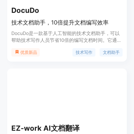
DocuDo
技术文档助手，10倍提升文档编写效率
DocuDo是一款基于人工智能的技术文档助手，可以
帮助技术写作人员节省10倍的编写文档时间。它通过
录制屏幕截图和生成内容，提供一键生成支持文档的
技术写作
文档助手
优质新品
功能。DocuDo利用先进的语言模型和截图技术，快
速生成内容和图像，并将其发布到平台上。用户可以
通过网站上的小部件访问这些文档。
EZ-work AI文档翻译