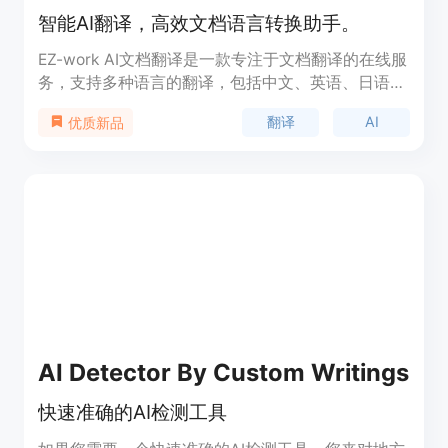
智能AI翻译，高效文档语言转换助手。
EZ-work AI文档翻译是一款专注于文档翻译的在线服
务，支持多种语言的翻译，包括中文、英语、日语、
俄语、阿拉伯语和西班牙语等。它使用先进的AI技
翻译
AI
优质新品
术，如gpt-4o-mini和deepseek-chat模型，为用户
提供快速、准确的翻译服务。该产品适用于需要文档
翻译的个人和企业，尤其在国际交流和学术研究领域
尤为重要。
AI Detector By Custom Writings
快速准确的AI检测工具