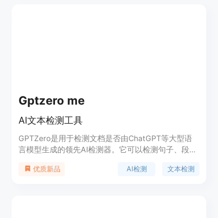
想法。除此之外，它还提供了80多个模板，帮助您
轻松撰写各种类型的文档。
Gptzero me
AI文本检测工具
GPTZero是用于检测文档是否由ChatGPT等大型语
言模型生成的领先AI检测器。它可以检测句子、段落
和整个文档中的AI内容。GPTZero已经服务了250多
AI检测
文本检测
优质新品
万用户，并与教育、招聘、出版和法律等领域的100
多个组织合作。