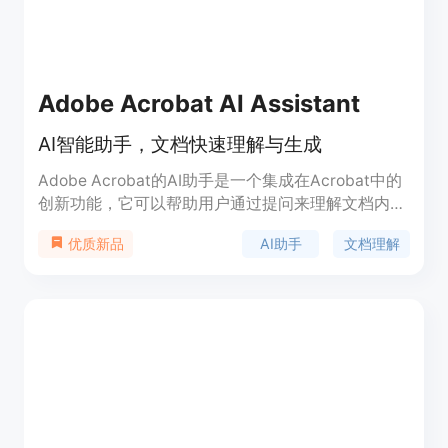
Adobe Acrobat AI Assistant
AI智能助手，文档快速理解与生成
Adobe Acrobat的AI助手是一个集成在Acrobat中的
创新功能，它可以帮助用户通过提问来理解文档内
容，快速获取信息并生成内容。这项功能特别适合需
AI助手
文档理解
优质新品
要从文档中提取关键信息并快速创建电子邮件、演示
文稿、会议记录等的用户。AI助手可以生成文档摘
要，提供基于文档内容的建议问题，帮助用户更有效
地探索和理解内容。此外，Adobe Acrobat的AI助手
遵循Adobe的AI伦理原则，确保用户数据的安全和透
明。