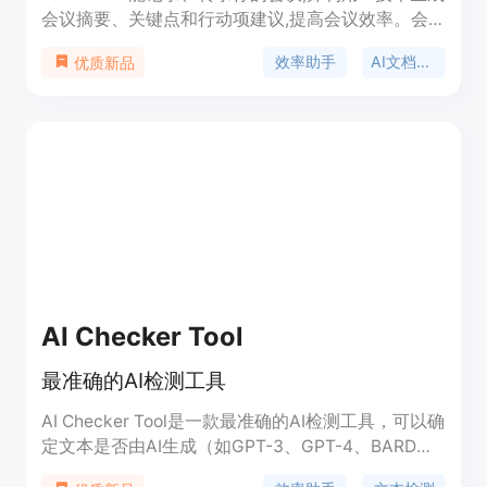
会议摘要、关键点和行动项建议,提高会议效率。会
议转录意味着不需要所有与会人员出席完整会议,每
效率助手
AI文档工具
优质新品
个人只需要会后浏览会议摘要即可。Fellow还可以根
据会议背景,使用AI生成警示事项,确保有意义的讨
论。
AI Checker Tool
最准确的AI检测工具
AI Checker Tool是一款最准确的AI检测工具，可以确
定文本是否由AI生成（如GPT-3、GPT-4、BARD和
OpenAI等）。它通过复杂的算法和机器学习技术，