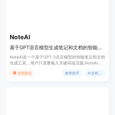
NoteAI
基于GPT语言模型生成笔记和文档的智能工具
NoteAI是一个基于GPT-3语言模型的智能笔记和文档
生成工具。用户只需要输入关键词或话题,NoteAI可
以根据用户的需求,自动生成相关的笔记内容。
效率助手
AI文档工具
优质新品
NoteAI支持私密模式,用户可以安全地保存自己的笔
记。NoteAI的核心优势是写作效率高,可以在短时间
内自动生成大量高质量的笔记和文档内容。NoteAI定
价合理,提供免费和付费版本。NoteAI定位为提高用
户写作和文档能力的智能工具。