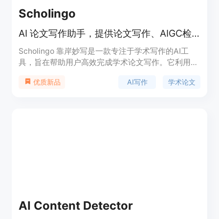
Scholingo
AI 论文写作助手，提供论文写作、AIGC检测与降AI改写服务
Scholingo 靠岸妙写是一款专注于学术写作的AI工
具，旨在帮助用户高效完成学术论文写作。它利用先
进的人工智能技术，提供从论文生成到AIGC检测与
AI写作
学术论文
优质新品
降AI改写的一站式服务。该工具主要面向本科及以上
学术水平的用户，支持中文写作，满足3000-5000
字的学术论文需求。其技术优势在于能够快速生成高
质量的学术内容，并通过智能检测与改写降低AIGC
痕迹，确保论文的原创性和学术性。产品背景基于当
前学术写作中对高效工具的需求，以及对AI生成内容
合规性的关注。价格方面，虽然页面未明确显示，但
从限时特惠的提示来看，可能存在付费使用的情况，
具体定价需进一步了解。
AI Content Detector