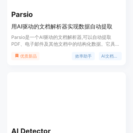
Parsio
用AI驱动的文档解析器实现数据自动提取
Parsio是一个AI驱动的文档解析器,可以自动提取
PDF、电子邮件及其他文档中的结构化数据。它具有
易于设置的特点,用户可以通过高亮要提取的文本来
效率助手
AI文档工具
优质新品
快速创建模板。Parsio内置了许多用于解析Airbnb、
LinkedIn等平台邮件的模板。它可以与Google
Sheets、Slack、QuickBooks等多种第三方工具无
缝集成,实时将提取的数据导出。Parsio使用户免于手
动输入数据,从而节省员工成本,保证数据质量,提高工
作效率。
AI Detector