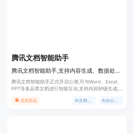
等功能,可为学术机构和出版机构的科研诚信体系建
设提供支持。
腾讯文档智能助手
腾讯文档智能助手,支持内容生成、数据处理、版式美化等创作需求
腾讯文档智能助手正式开启公测,可与Word、Excel、
PPT等多品类文档进行智能互动,支持内容秒级生成,
实现数据处理、版式美化等创作辅助功能。主要优势
AI文档工具
Ai办公助手
优质新品
有:可基于标题或描述生成多类型文档内容,支持函数
公式应用、数据处理、表格自动化等能力,实现 PPT
一键美化,可快速提取 PDF 文档摘要等,让文档内容实
现跨品类畅通流转。