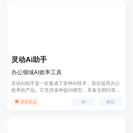
灵动Ai助手
办公领域AI效率工具
灵动Ai助手是一款集成了多种AI技术，旨在提高办公
效率的产品。它支持多种提问模型，具备文档问答、
AI绘画、知识库创建、长文创作和优化等功能，能够
AI
办公
优质新品
满足用户在文档处理、信息检索和内容创作等方面的
需求。产品背景信息显示，它支持Windows和Mac
操作系统，具有广泛的应用场景和用户基础。