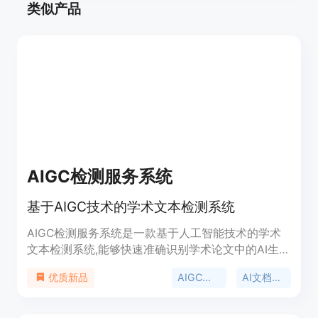
类似产品
AIGC检测服务系统
基于AIGC技术的学术文本检测系统
AIGC检测服务系统是一款基于人工智能技术的学术
文本检测系统,能够快速准确识别学术论文中的AI生成
内容,保护学术诚信。系统通过大规模语料预训练的
AIGC检测
AI文档工具
优质新品
语言模型算法,结合AIGC检测技术,从语言和语义两个
维度检测学术论文,实现对AIGC的监管。系统提供了
多样化上传、多类型检测、多层次评价和多维度报告