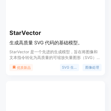
的开发者和团队使用。
StarVector
生成高质量 SVG 代码的基础模型。
StarVector 是一个先进的生成模型，旨在将图像和
文本指令转化为高质量的可缩放矢量图形（SVG）代
码。其主要优点在于能够处理复杂的 SVG 元素，并
SVG 生成
图像处理
优质新品
在各种图形风格和复杂性上表现出色。作为开放源代
码资源，StarVector 推动了图形设计的创新和效
率，适用于设计、插图和技术文档等多种应用场景。