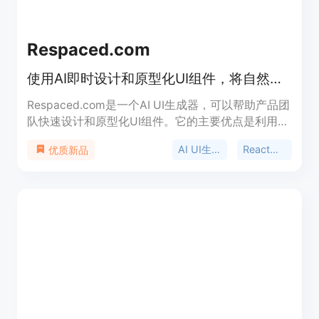
Respaced.com
使用AI即时设计和原型化UI组件，将自然语言转化为可立即使用的React组件。
Respaced.com是一个AI UI生成器，可以帮助产品团
队快速设计和原型化UI组件。它的主要优点是利用人
工智能技术加速UI设计和开发过程，提供实时的
AI UI生成器
React组件
优质新品
React组件生成。Respaced.com的定位是为产品团
队提供快速实验UI理念的工具。