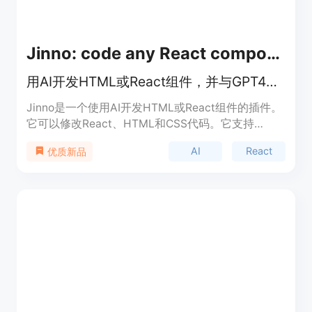
Jinno: code any React component with AI
用AI开发HTML或React组件，并与GPT4聊天
Jinno是一个使用AI开发HTML或React组件的插件。
它可以修改React、HTML和CSS代码。它支持
React、CSS和JavaScript，并提供了颜色选择器、
AI
React
优质新品
字体选择器、页面标尺等功能。可以导出React、
HTML和CSS代码，适用于开发人员和设计师。