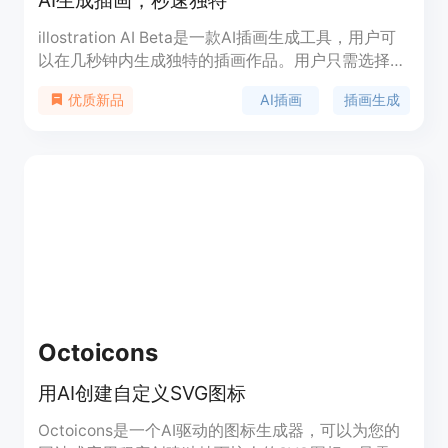
AI生成插画，秒速独特
illostration AI Beta是一款AI插画生成工具，用户可
以在几秒钟内生成独特的插画作品。用户只需选择插
画风格、描述插画对象并进行AI升级，就能轻松生成
AI插画
插画生成
优质新品
插画。此外，该产品还提供了多种功能，如插画批量
生成、背景移除、插画编辑等。用户可以通过等待列
表免费注册并获得10个免费积分。
Octoicons
用AI创建自定义SVG图标
Octoicons是一个AI驱动的图标生成器，可以为您的