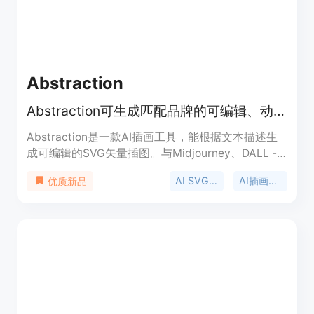
Abstraction
Abstraction可生成匹配品牌的可编辑、动画SVG插图，输出为React组件。
Abstraction是一款AI插画工具，能根据文本描述生
成可编辑的SVG矢量插图。与Midjourney、DALL - E
和Recraft不同，它生成的插图每个元素都可命名、
AI SVG生成器
AI插画工具
优质新品
选择和调整。该产品专为产品和营销团队设计，适用
于着陆页、空白状态页面、引导屏幕和营销材料等场
景。其重要性在于解决了聘请自由插画师耗时久、成
本高，库存图片缺乏个性以及AI图像不可编辑等问
题。产品提供免费试用，用户可进行3次免费生成，
无需信用卡。