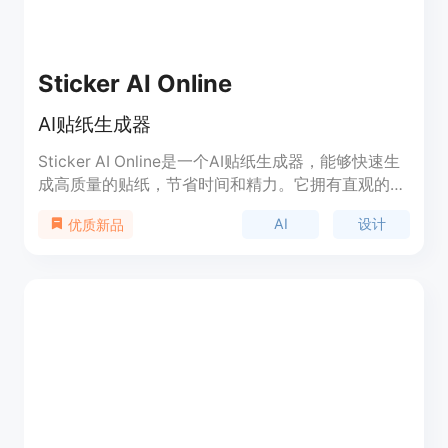
Sticker AI Online
AI贴纸生成器
Sticker AI Online是一个AI贴纸生成器，能够快速生
成高质量的贴纸，节省时间和精力。它拥有直观的界
面，适用于各种设计经验的用户，同时提供无限的创
AI
设计
优质新品
意可能性。产品提供免费计划以及多种付费计划，满
足不同用户的需求。用户可以在Halloween、新年等
不同场景下使用，也可用于汽车、自行车等主题的贴
纸生成。