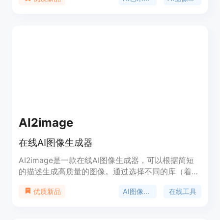
AI2image
在线AI图像生成器
AI2image是一款在线AI图像生成器，可以根据简短
的描述生成高质量的图像。通过选择不同的库（着
色、背景、艺术风格、角度和位置），您可以自定义
AI图像生成器
在线工具
优质新品
图像的大小和风格。它适用于创建网站、博客、社交
媒体等的图片。AI2image提供7天免费试用。