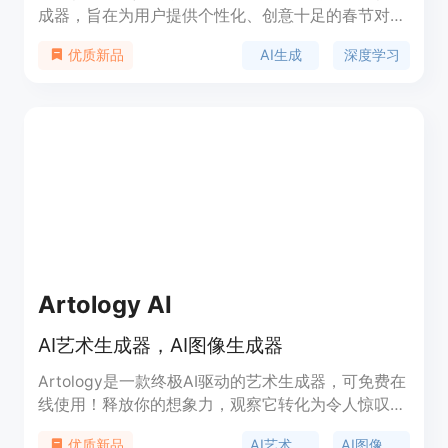
成器，旨在为用户提供个性化、创意十足的春节对
联。利用先进的深度学习技术，用户可以根据输入和
AI生成
深度学习
优质新品
需求生成独特的春联对。支持多种对联样式选择，包
括横批从右往左、上联在右下联在左等多种风格，实
现更灵活的排版。用户还可以定制字体，使春联更具
艺术感。通过配置DeepSeek开发平台的API Key，
用户可以享受更强大的AI生成功能。提供多语言界
面，方便全球用户使用。
Artology AI
AI艺术生成器，AI图像生成器
Artology是一款终极AI驱动的艺术生成器，可免费在
线使用！释放你的想象力，观察它转化为令人惊叹的
艺术作品。
AI艺术生成器
AI图像生成器
优质新品