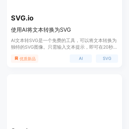
SVG.io
使用AI将文本转换为SVG
AI文本转SVG是一个免费的工具，可以将文本转换为
独特的SVG图像。只需输入文本提示，即可在20秒内
生成美观、独特的SVG图像。该工具使用先进的AI技
AI
SVG
优质新品
术，没有任何限制和水印。适用于各种设计项目和创
意应用。