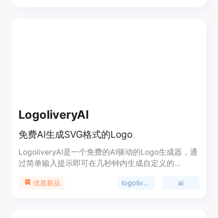
Tailwind CSS技术，以及AI功能，轻松生成适用于应
用程序的组件。
LogoliveryAI
免费AI生成SVG格式的Logo
LogoliveryAI是一个免费的AI驱动的Logo生成器，通
过简单输入提示即可在几秒钟内生成自定义的
Logo。导出所有的源文件为SVG格式。该平台可用
logoliveryai
ai
优质新品
于创业者、创意专业人士等快速创建令人惊叹的
Logo。