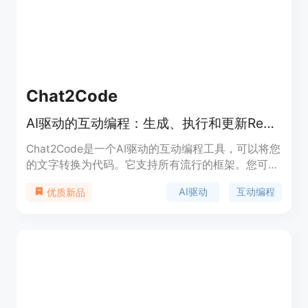
Chat2Code
AI驱动的互动编程：生成、执行和更新React组件。
Chat2Code是一个AI驱动的互动编程工具，可以将您
的文字转换为代码。它支持所有流行的框架。您可以
通过与Chat2Code对话来生成、执行和更新React组
AI驱动
互动编程
优质新品
件。Chat2Code还提供了Chat2Math功能，可以将
您的文本转换为代码并执行数学计算。使用
Chat2Code，您可以更快地完成重复的任务。