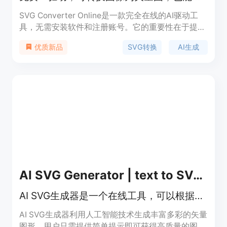
SVG Converter Online是一款完全在线的AI驱动工
具，无需安装软件和注册账号。它的重要性在于提供
了一站式的图像矢量转换和AI创作解决方案，满足设
SVG转换
AI生成
优质新品
计、印刷等多领域需求。其主要优点包括免费使用、
速度快，支持多种文件格式的双向转换，处理结果干
净、可编辑，能保持色彩、比例和边缘质量的一致
性，还能有效清理图像噪声。背景信息方面，这款工
具受到设计师、开发者和印刷店等的喜爱。价格方
面，完全免费，所有工具均可免费使用，无账号、订
阅或水印限制。定位是为有图像转换和创作需求的用
户提供便捷、高效的服务。
AI SVG Generator | text to SVG | svg.onl
AI SVG生成器是一个在线工具，可以根据用户提供的提示生成彩色矢量图形。
AI SVG生成器利用人工智能技术生成丰富多彩的矢量
图形，用户只需提供简单提示即可获得高质量的图形