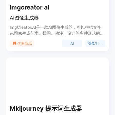
imgcreator ai
AI图像生成器
ImgCreator.AI是一款AI图像生成器，可以根据文字
或图像生成艺术、插图、动漫、设计等多种形式的图
像。它具有简单易用的界面，提供丰富的功能和优
AI
图像生成器
优质新品
势，适用于个人用户的创造力释放，也适用于专业人
士在工作中使用AI工具辅助创作。
Midjourney 提示词生成器