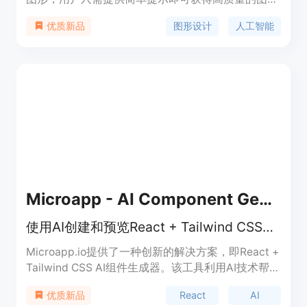
设计。其主要优点包括快速生成、多样化风格选择和
图形设计
人工智能
优质新品
节省设计成本。
Microapp - AI Component Generator
使用AI创建和预览React + Tailwind CSS组件
Microapp.io提供了一种创新的解决方案，即React +
Tailwind CSS AI组件生成器。该工具利用AI技术帮助
开发人员创建和预览React + Tailwind CSS组件，使
React
AI
优质新品
开发过程更高效、更愉快。您可以通过结合React和