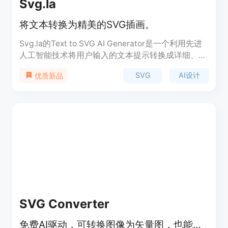
Svg.la
将文本转换为精美的SVG插画。
Svg.la的Text to SVG AI Generator是一个利用先进
人工智能技术将用户输入的文本提示转换成详细、专
业级别的矢量图形的工具。它非常适合用于制作标
SVG
AI设计
优质新品
志、图标和复杂的设计，使创意想法以精确和轻松的
方式变为现实。
SVG Converter
免费AI驱动，可转换图像为矢量图，也能根据描述生成SVG艺术作品