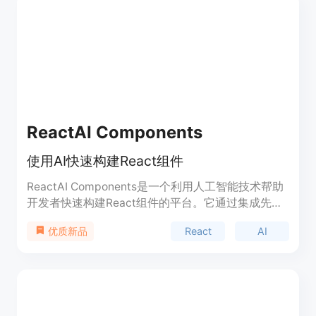
形，适合各类设计师与开发者使用。
ReactAI Components
使用AI快速构建React组件
ReactAI Components是一个利用人工智能技术帮助
开发者快速构建React组件的平台。它通过集成先进
的AI模型，如Claude/Anthropic，为用户提供了一个
React
AI
优质新品
无需编写代码即可生成React组件的解决方案。该产
品的主要优点在于它能够大幅提高开发效率，减少重
复劳动，并使非专业开发者也能轻松创建高质量的
React组件。产品目前处于Beta阶段，提供免费使
用，无需信用卡信息，适合希望快速开发React应用