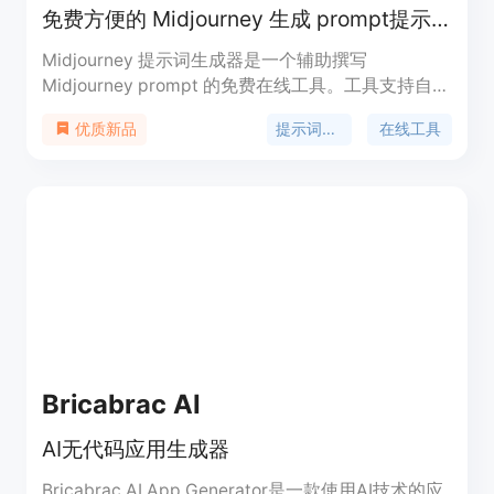
免费方便的 Midjourney 生成 prompt提示工具
Midjourney 提示词生成器是一个辅助撰写
Midjourney prompt 的免费在线工具。工具支持自动
翻译，还可以根据用户的需求选择模板，如 3D 渲染
提示词生成器
在线工具
优质新品
微缩模型、极简线条纹身风格、互联网风格插画、水
彩画和极简 LOGO 风格，并生成模板对应的提示
词。此外，用户还可以选择画面尺寸、模型版本、景
深、质量和风格化等选项，快速产出一条高质量的提
示词。
Bricabrac AI
AI无代码应用生成器
Bricabrac AI App Generator是一款使用AI技术的应