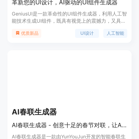
革新您的UI设计，AI驱动的UI组件生成器
GeniusUI是一款革命性的UI组件生成器，利用人工智
能技术生成UI组件，既具有视觉上的震撼力，又具有
高度的功能性。它与您喜爱的前端框架无缝集成，在
UI设计
人工智能
优质新品
现有项目中轻松使用。它可以快速、轻松生成UI组
件，节省时间，让您专注于项目的其他方面。
GeniusUI的组件质量很高，确保您的UI设计处于最高
水平。GeniusUI的组件可以轻松定制，以适应您的特
定需求，让您创建独特的UI设计。Genius UI通过训
练数千个优秀的设计，将自然语言提示转化为高保真
的UI组件。
AI春联生成器
AI春联生成器 - 创意十足的春节对联，让AI拿捏你的心弦。
AI春联生成器是一款由YunYouJun开发的智能春联生