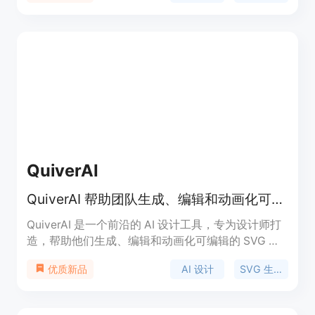
建和预览React + Tailwind CSS微应用，减少开发过
程中的时间和工作量。
QuiverAI
QuiverAI 帮助团队生成、编辑和动画化可编辑的 SVG 资产。
QuiverAI 是一个前沿的 AI 设计工具，专为设计师打
造，帮助他们生成、编辑和动画化可编辑的 SVG 资
产。该产品旨在提升设计的效率与创意性，使得设计
AI 设计
SVG 生成
优质新品
过程更具控制力和精确度。随着设计需求的多样化，
QuiverAI 为品牌、产品和市场营销工作流程提供了强
大的支持。该工具能够快速生成高质量的 SVG 图