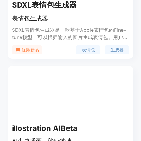
SDXL表情包生成器
表情包生成器
SDXL表情包生成器是一款基于Apple表情包的Fine-
tune模型，可以根据输入的图片生成表情包。用户可
以通过上传图片、选择输出图片的大小和数量、选择
表情包
生成器
优质新品
不同的refine style等参数来生成自己想要的表情包。
该产品的优势在于生成速度快、效果好、操作简单，
适用于需要大量表情包的用户。定价方面，该产品提
供免费试用版和付费版，付费版价格根据使用情况而
定。
illostration AIBeta