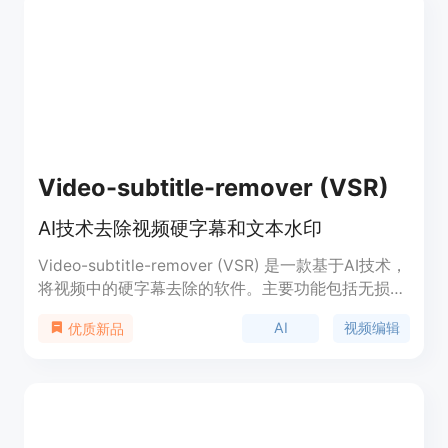
论分辨率或长度，满足用户对视频编辑的高要求。
Video-subtitle-remover (VSR)
AI技术去除视频硬字幕和文本水印
Video-subtitle-remover (VSR) 是一款基于AI技术，
将视频中的硬字幕去除的软件。主要功能包括无损分
辨率去除视频中的硬字幕，通过AI算法模型对去除字
AI
视频编辑
优质新品
幕的区域进行填充，支持自定义字幕位置去除，以及
批量去除图片水印文本。优势在于无需第三方API，
本地实现，操作简便，效果显著。