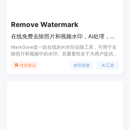
Remove Watermark
在线免费去除照片和视频水印，AI处理，一键清洁内容
MarkGone是一款在线的AI水印去除工具，可用于去
除照片和视频中的水印。其重要性在于为用户提供了
便捷、高效且高质量的水印去除解决方案。主要优点
水印去除
AI工具
优质新品
包括：无需手动编辑，一键处理避免了复杂的掩码、
裁剪或逐帧清理；能保留原始画质，保证颜色、边缘
和视觉细节自然无明显失真；注重数据安全，对上传
文件进行严格的安全处理。该产品定位为面向个人和
专业用户，满足他们对图像和视频水印处理的需求。
价格方面，用户每天有有限的免费使用次数，如需更
多使用机会，可升级到PRO版或购买额外的信用点
数。