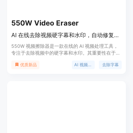
550W Video Eraser
AI 在线去除视频硬字幕和水印，自动修复背景，无需安装登录。
550W 视频擦除器是一款在线的 AI 视频处理工具，
专注于去除视频中的硬字幕和水印。其重要性在于为
用户提供了便捷、高效且高质量的视频处理解决方
AI 视频处理
去除字幕
优质新品
案。主要优点包括智能背景修复，能自然重建背景，
无模糊、无黑条；拥有专属算力，无需排队，普通视
频平均约 3 分钟完成处理；支持批量视频处理，适合
多文件场景；采用按量付费的积分制，积分永不过
期、无使用次数限制。产品定位是满足广大视频创作
者和普通用户去除视频字幕和水印的需求。价格方
面，720p 及以下视频按 1.3 积分/秒计费，720p 以
上视频按 1.6 积分/秒计费，新用户注册送 200 积分
可免费体验。