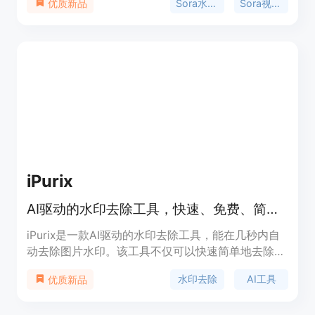
Sora水印去除
Sora视频去水印
优质新品
秒内处理完成；无需上传视频，保护用户隐私，不存
储视频；提供免费计划，也有可扩展的专业版计划。
该工具定位为面向所有内容创作者，帮助他们高效去
除Sora视频水印。价格方面，免费计划每日有3次免
费去除机会，专业版月付9.99美元或年付99美元，
还有额外额度购买选项。
iPurix
AI驱动的水印去除工具，快速、免费、简单易用。
iPurix是一款AI驱动的水印去除工具，能在几秒内自
动去除图片水印。该工具不仅可以快速简单地去除水
印，还能保持原始分辨率和细节，绝不会模糊图片。
水印去除
AI工具
优质新品
iPurix尊重用户隐私，上传的文件在24小时内自动删
除。用户可免费使用个人用途，也可选择付费套餐以