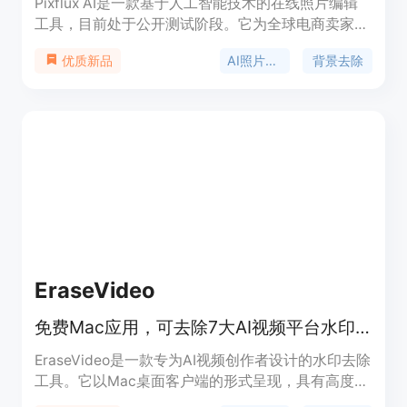
Pixflux AI是一款基于人工智能技术的在线照片编辑
工具，目前处于公开测试阶段。它为全球电商卖家和
创作者提供了强大的图像编辑功能，如背景去除、水
AI照片编辑
背景去除
优质新品
印去除、图像增强等。其重要性在于帮助用户高效地
提高产品图像质量和转化率，从而提升销售业绩、降
低成本并提高效率。该产品免费开始使用，无需注
册，部分高级功能可能需要付费。其定位是为电商和
创意领域提供高效、专业的图像编辑解决方案。
EraseVideo
免费Mac应用，可去除7大AI视频平台水印，无需登录上传，本地处理
EraseVideo是一款专为AI视频创作者设计的水印去除
工具。它以Mac桌面客户端的形式呈现，具有高度的
隐私保护性，所有水印去除工作都在本地设备完成，