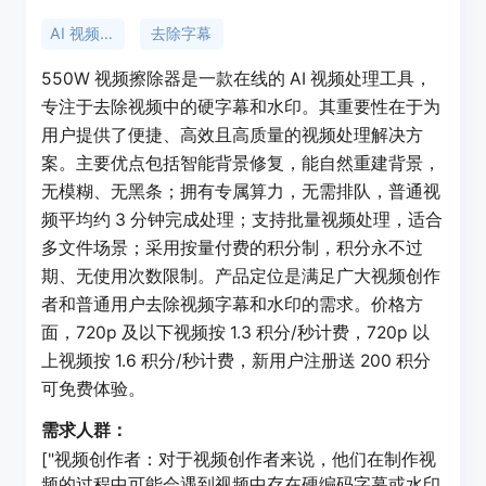
AI 视频处理
去除字幕
550W 视频擦除器是一款在线的 AI 视频处理工具，
专注于去除视频中的硬字幕和水印。其重要性在于为
用户提供了便捷、高效且高质量的视频处理解决方
案。主要优点包括智能背景修复，能自然重建背景，
无模糊、无黑条；拥有专属算力，无需排队，普通视
频平均约 3 分钟完成处理；支持批量视频处理，适合
多文件场景；采用按量付费的积分制，积分永不过
期、无使用次数限制。产品定位是满足广大视频创作
者和普通用户去除视频字幕和水印的需求。价格方
面，720p 及以下视频按 1.3 积分/秒计费，720p 以
上视频按 1.6 积分/秒计费，新用户注册送 200 积分
可免费体验。
需求人群：
["视频创作者：对于视频创作者来说，他们在制作视
频的过程中可能会遇到视频中存在硬编码字幕或水印