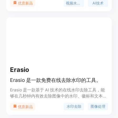
视频水印去除
AI技术
优质新品
无需上传视频到云端。产品采用先进的AI技术，能自
动检测视频平台并去除水印，处理效果自然，远优于
模糊或裁剪方法。价格方面，提供免费版（每天2个
免费视频处理额度），还有年度订阅（19.9美元）和
终身订阅（49.9美元）两种付费方案。其定位是为视
频创作者提供高效、私密、专业的水印去除解决方
案。
Erasio
Erasio 是一款免费在线去除水印的工具。
Erasio 是一款基于 AI 技术的在线水印去除工具，能
够在几秒钟内有效去除图像中的水印、徽标和文本。
用户无需注册或下载应用程序，支持多种图片格式，
水印去除
图像处理
优质新品
适合广泛的用户需求。该工具以其高效的水印去除能
力和简单的使用流程而受到欢迎，适合电商、设计