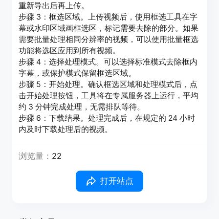
重新导出后再上传。
步骤 3：框选区域。上传视频后，使用框选工具在字
幕或水印区域画框选区，标记需要去除的部分。如果
需要批量处理相同分辨率的视频，可以使用批量框选
功能将选区应用到所有视频。
步骤 4：选择处理模式。可以选择标准模式去除框内
字幕，或保护模式保留框选区域。
步骤 5：开始处理。确认框选区域和处理模式后，点
击开始处理按钮，工具将在专属服务器上运行，平均
约 3 分钟完成处理，无需排队等待。
步骤 6：下载结果。处理完成后，在规定的 24 小时
内及时下载处理后的视频。
浏览量：
22
打开站点