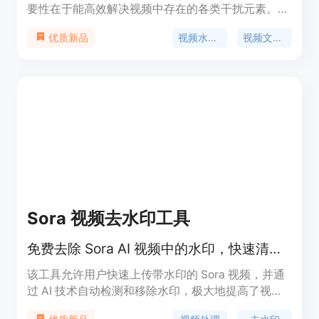
要性在于能高效解决视频中存在的各类干扰元素。主
要优点包括操作简单，无需专业编辑技能；处理速度
视频水印去除
视频文字去除
优质新品
快，能在几秒钟内去除视频中的文字、水印等；且能
保持视频原有的高质量。产品背景是随着视频内容创
作的普及，用户对于视频纯净度和美观度的需求日益
增长。价格方面，提供免费3秒预览，注册可获得20
个免费积分，具体付费模式未详细提及。产品定位是
为广大视频创作者和使用者提供便捷、高效的视频清
理工具。
Sora 视频去水印工具
免费去除 Sora AI 视频中的水印，快速清晰处理。
该工具允许用户快速上传带水印的 Sora 视频，并通
过 AI 技术自动检测和移除水印，极大地提高了视频
处理的效率。其重要性在于帮助用户轻松获取无水印