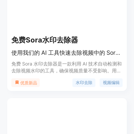
免费Sora水印去除器
使用我们的 AI 工具快速去除视频中的 Sora 水印。
免费 Sora 水印去除器是一款利用 AI 技术自动检测和
去除视频水印的工具，确保视频质量不受影响。用户
只需上传视频，工具便能在数秒内处理完成，操作简
水印去除
视频编辑
优质新品
单，速度快。该工具旨在帮助内容创作者去除烦人的
水印，让他们能够更加专注于视频的内容创作。产品
免费提供，适合各类用户使用。