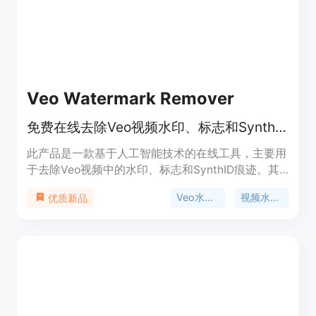
Veo Watermark Remover
免费在线去除Veo视频水印、标志和SynthID痕迹，AI驱动，高质量无模糊。
此产品是一款基于人工智能技术的在线工具，主要用
于去除Veo视频中的水印、标志和SynthID痕迹。其
重要性在于为用户提供了便捷、高效且免费的视频水
Veo水印去除
视频水印去除
优质新品
印去除解决方案。主要优点包括使用AI技术实现瞬间
去除水印，保证视频高质量且无模糊，无需安装，在
线即可使用。产品背景为满足用户对去除Veo视频水
印的需求而开发。该产品定位为免费的在线视频水印
去除工具，用户无需支付费用即可使用。