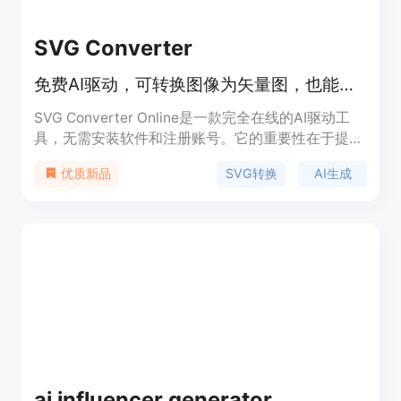
的视频转提示词解决方案。
SVG Converter
免费AI驱动，可转换图像为矢量图，也能根据描述生成SVG艺术作品
SVG Converter Online是一款完全在线的AI驱动工
具，无需安装软件和注册账号。它的重要性在于提供
了一站式的图像矢量转换和AI创作解决方案，满足设
SVG转换
AI生成
优质新品
计、印刷等多领域需求。其主要优点包括免费使用、
速度快，支持多种文件格式的双向转换，处理结果干
净、可编辑，能保持色彩、比例和边缘质量的一致
性，还能有效清理图像噪声。背景信息方面，这款工
具受到设计师、开发者和印刷店等的喜爱。价格方
面，完全免费，所有工具均可免费使用，无账号、订
阅或水印限制。定位是为有图像转换和创作需求的用
户提供便捷、高效的服务。
ai influencer generator