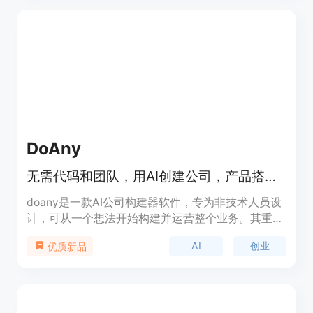
视频。其主要优点包括拥有清晰的设置界面，用户可
以直观地配置视频的时长、分辨率、源资产和信用额
度等参数；具备精确的信用额度估算功能，能在生成
视频前帮助用户了解成本；提供了强大的任务跟踪机
制，可实时跟踪任务状态，确保用户随时掌握视频生
成进度。关于价格，页面未详细提及，推测可能采用
付费模式，可能有免费试用。产品定位于满足不同团
队和个人的视频制作需求，适用于需要快速进行视频
实验的场景。
DoAny
无需代码和团队，用AI创建公司，产品搭建、找人、销售全包，100%所有权。
doany是一款AI公司构建器软件，专为非技术人员设
计，可从一个想法开始构建并运营整个业务。其重要
性在于降低了创业门槛，让更多有想法的人能够轻松
AI
创业
优质新品
创业。主要优点包括无需代码和团队、快速上线、全
程支持、拥有100%所有权、成本低等。背景信息是
为了帮助无技术背景的创业者实现创业梦想而开发。
价格方面，免费启动，之后每月99美元的固定费