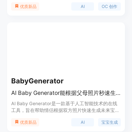
在于为用户提供了便捷、高效的角色创作途径，无需
AI
OC 创作
优质新品
绘画技能。主要优点包括操作简单，能快速将用户的
创意转化为具体的角色形象，支持多种风格和形式的
角色设计，还可实现角色的动画制作。该平台提供免
费使用，适合各类有角色创作需求的人群，如动漫爱
好者、游戏开发者、角色设计师等。
BabyGenerator
AI Baby Generator能根据父母照片秒速生成逼真的未来宝宝预览图。
AI Baby Generator是一款基于人工智能技术的在线
工具，旨在帮助情侣根据双方照片快速生成未来宝宝
的逼真预览图。其重要性在于为情侣们提供了一种有
AI
宝宝生成
优质新品
趣的方式来满足对未来宝宝长相的好奇，还可用于怀
孕公告、家庭互动等场景。该产品的主要优点是操作