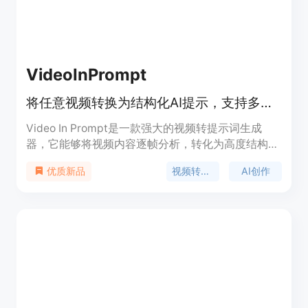
VideoInPrompt
将任意视频转换为结构化AI提示，支持多种AI引擎
Video In Prompt是一款强大的视频转提示词生成
器，它能够将视频内容逐帧分析，转化为高度结构化
的文本提示和JSON元数据，适用于Runway、Sora
视频转提示词
AI创作
优质新品
和Midjourney等多种AI生成工具。该产品的重要性在
于为创作者节省大量时间和精力，避免手动编写提示
词时遗漏细微的电影细节。其主要优点包括输出一
致、高度详细、结构化，能在数秒内完成转换。产品
背景是为满足创作者对高效利用视频内容进行AI创作
的需求而开发。价格方面，免费账户可处理最大
50MB的视频文件，Pro和Enterprise计划可处理更大
的视频文件，Enterprise层还提供完整的REST API访
问。产品定位是为视频创作者、AI开发者等提供便捷