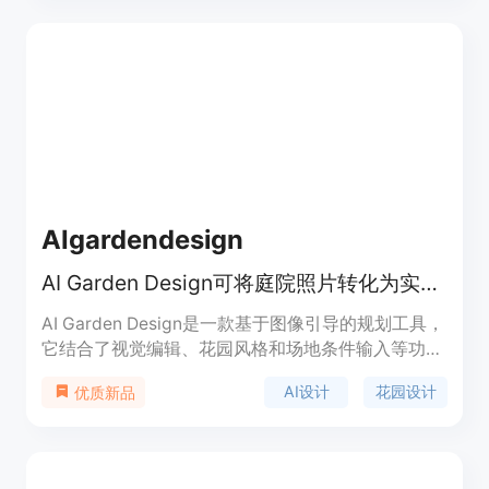
简便，只需上传照片即可在短时间内获得预览结果，
且支持快速重试不同照片组合；同时注重数据安全，
照片会被安全处理。产品定位为免费的趣味工具，让
用户轻松体验生成未来宝宝的乐趣。
AIgardendesign
AI Garden Design可将庭院照片转化为实用花园设计概念，免费在线探索。
AI Garden Design是一款基于图像引导的规划工具，
它结合了视觉编辑、花园风格和场地条件输入等功
能。其重要性在于为用户提供了便捷、高效且个性化
AI设计
花园设计
优质新品
的花园设计方案。主要优点包括可以从真实庭院照片
出发，保留房产原有特征，考虑当地气候和光照等条
件，支持多种花园风格选择，免费提供一定数量的设
计方案。产品背景是满足人们对于花园个性化设计的