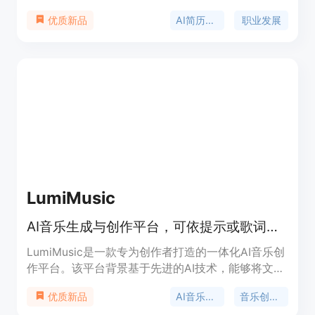
析，将求职者的实际工作经验转化为与目标岗位匹配
AI简历生成
职业发展
优质新品
的有力证据，生成符合ATS系统要求的优质简历。产
品背景基于当下激烈的职场竞争，求职者需要更具针
对性和专业性的简历来脱颖而出。价格方面，首份目
标简历仅需1.99美元，后续每份4.99美元，还有月度
会员和职业报告等付费选项。它的定位是帮助求职者
提升简历质量，增加求职成功率。
LumiMusic
AI音乐生成与创作平台，可依提示或歌词创作完整歌曲并完善。
LumiMusic是一款专为创作者打造的一体化AI音乐创
作平台。该平台背景基于先进的AI技术，能够将文本
或歌词转化为高质量、富有表现力的歌曲。其重要性
AI音乐生成
音乐创作平台
优质新品
在于打破了传统音乐创作的门槛，让没有专业音乐知