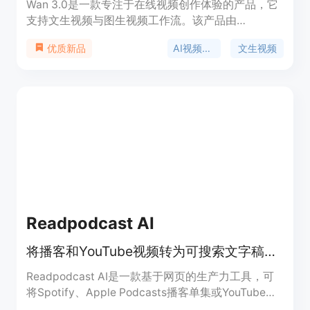
Wan 3.0是一款专注于在线视频创作体验的产品，它
支持文生视频与图生视频工作流。该产品由
wan30.art推出，将创作者直接带入默认选中Wan
AI视频生成
文生视频
优质新品
3.0的AI视频工作室。其主要优点包括以提示词为
先，可将自然语言场景描述转化为短视频片段；能将
静帧、产品图或角色概念导入并赋予可控动态；无需
本地部署，在浏览器中即可使用；支持对视频时长、
分辨率等进行控制。价格方面，新用户可获得少量新
手积分及每日签到奖励，进行免费试用，重度使用可
选择付费积分方案。其定位是为搜索Wan 3.0相关内
容的用户提供便捷、高效的在线视频创作服务。
Readpodcast AI
将播客和YouTube视频转为可搜索文字稿，还能生成摘要、导图等。
Readpodcast AI是一款基于网页的生产力工具，可
将Spotify、Apple Podcasts播客单集或YouTube视
频转换为带时间戳和说话人识别的可搜索文字稿。其