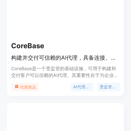
用，无按座位收费和隐藏成本。定位是为非技术创业
者提供一站式创业解决方案。
CoreBase
构建并交付可信赖的AI代理，具备连接、权限、审计和成本控制功能。
CoreBase是一个受监管的基础设施，可用于构建和
交付客户可以信赖的AI代理。其重要性在于为企业提
供了一个安全、可控的AI代理开发和部署环境。主要
AI代理基础设施
受监管的AI代理
优质新品
优点包括内置连接器、权限管理、审计和成本控制功
能；提供OpenAI兼容的API和可嵌入的聊天小部件；
支持对数据库、API和50多个应用程序进行查询和自
动化操作；具备多租户隔离和全面审计功能；可通过
开源CoreMCP桥接器访问本地和遗留系统。产品背
景是为满足企业在安全、合规的前提下使用AI代理的
需求。价格方面，提供免费、专业和团队计划，企业