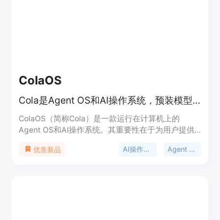
需求，无论是普通业主、园艺爱好者还是专业景观设
计师都能从中受益。对于匿名用户，可免费进行3次
最终图像生成，之后可选择是否登录进一步使用。产
品定位为服务于各类有花园设计需求的人群，帮助他
们在实际施工或购买植物前探索和比较不同的设计方
案。
ColaOS
Cola是Agent OS和AI操作系统，预装模型工具，能与人共同进化。
ColaOS（简称Cola）是一款运行在计算机上的
Agent OS和AI操作系统。其重要性在于为用户提供
了一个智能、便捷且能与个人共同成长的工作辅助平
AI操作系统
Agent OS
优质新品
台。它的主要优点众多，比如开箱即用，预装有超过
110个精选模型、工具和Skill，用户无需进行复杂配
置；还能无微不至地理解用户意图，精准执行任务；
并且会随着用户能力提升而共同进化。产品定位是成
为用户的AI拍档，助力用户解决工作和生活中的各类
问题。页面未提及价格信息。