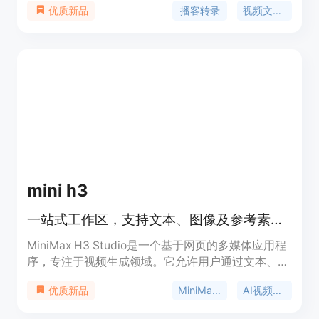
播客转录
视频文字稿
优质新品
重要性在于帮助用户更高效地从音频和视频内容中获
取信息。主要优点包括支持多种语言、提供AI摘要、
关键要点、精彩金句和思维导图，还能基于完整文稿
与AI对话。产品背景是为了满足人们从播客和视频学
习的需求。价格方面，有免费套餐每月提供150积
分，也有Lite、Standard、Pro等付费订阅方案，适
合不同使用频率和需求的用户。
mini h3
一站式工作区，支持文本、图像及参考素材生成视频并跟踪任务。
MiniMax H3 Studio是一个基于网页的多媒体应用程
序，专注于视频生成领域。它允许用户通过文本、图
像和参考素材创建视频，为视频制作提供了多元化的
MiniMax H3
AI视频生成器
优质新品
解决方案。该产品的重要性在于简化了视频制作流
程，降低了制作门槛，让更多人能够轻松创建专业级