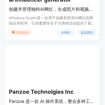
创建并管理独特AI网红，生成照片和视频提升品牌在线形象
Influence Studio是一款用于创建和管理AI网红的网
络应用程序。它的重要性在于为营销活动提供了新的
手段，帮助品牌快速创建独特的AI网红形象，生成一
AI网红
虚拟网红
优质新品
致的照片和视频，从而增强品牌在网络上的影响力。
该产品的主要优点包括可以快速创建AI网红，支持多
种内容生成方式，如角色照片、创作者视频、图像转
视频等，并且可以对角色进行锁定以便在不同场景中
重复使用。产品提供免费试用，首次可获得一个5秒
低分辨率的快速视频，更高成本的模式需要使用信用
点。其定位是为营销人员、品牌商等提供AI网红内容
生成解决方案。
Panzoe Technolgies Inc
Panzoe 是一款 AI 操作系统，整合多种工具，提供一站式智能服务。