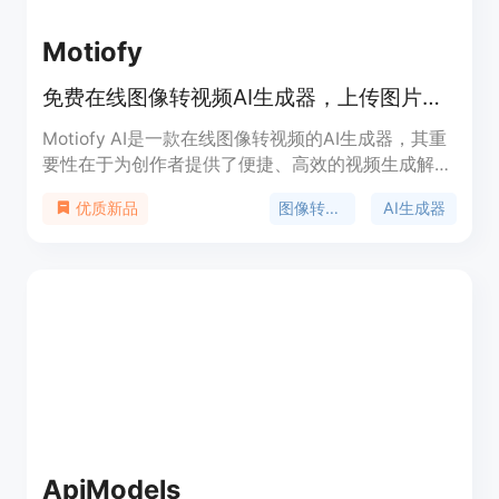
Motiofy
免费在线图像转视频AI生成器，上传图片、描述动作、选模型，数分钟出视频。
Motiofy AI是一款在线图像转视频的AI生成器，其重
要性在于为创作者提供了便捷、高效的视频生成解决
方案。主要优点包括操作简单，无需专业技能，只需
图像转视频
AI生成器
优质新品
上传图片、描述动作、选择模型即可在数分钟内生成
视频；提供多种模型和丰富的参数设置，如宽高比、
时长、分辨率等，创作者可根据需求精细控制视频效
果；支持设置起始帧和结束帧，还能导入参考图像，
最大程度满足个性化创作需求；成本低，新用户有免
费额度，后续按需付费。产品背景是顺应AI技术发展
和创作者对高效视频制作工具的需求而诞生。价格方
面，新用户免费获得一定额度，后续有不同套餐可
选，如Motiofy Starter每月20美元（年付240美
元），有2000个积分；Motiofy Creator每月40.33
美元（年付400美元），有6000个积分；Motiofy
ApiModels
Pro每月100.83美元（年付1000美元），有15000个