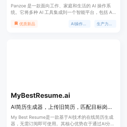
Panzoe 是一款面向工作、家庭和生活的 AI 操作系
统。它将多种 AI 工具集成到一个智能平台，包括 AI
大脑、每日简报、内置 ChatGPT 及 25 个 AI 应用。
AI操作系统
生产力工具
优质新品
其重要性在于为用户提供一站式解决方案，避免使用
多个分散的 AI 工具。主要优点有：统一平台整合，
避免信息分散；智能助手提供个性化服务；多平台集
成，方便使用。产品背景是为满足人们在不同场景下
对高效、智能工具的需求。价格方面提供 7 天免费试
用，之后需订阅，具体价格未详细说明。定位是成为
人们生活中不可或缺的智能助手，帮助用户更好地管
理生活、工作和学习。
MyBestResume.ai
AI简历生成器，上传旧简历，匹配目标岗位，生成ATS友好简历，首份仅$1.99
My Best Resume是一款基于AI技术的在线简历生成
器，无需订阅即可使用。其核心优势在于通过AI分