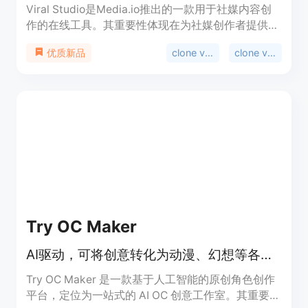
Viral Studio是Media.io推出的一款用于社媒内容创
作的在线工具。其重要性体现在为社媒创作者提供了
便捷、高效的内容制作途径。主要优点包括：紧跟
clone viral videos
clone viral
优质新品
TikTok、Instagram、YouTube和X等平台的流行趋
势，支持对爆款内容进行复刻和重新混合，能将社媒
URL转化为AI内容。其定位是帮助用户轻松制作出具
有传播力的社媒视频和图像。关于价格，文档未提
及，但推测可能有免费试用或付费模式。
Try OC Maker
AI驱动，可将创意转化为动漫、幻想等各类原创角色设计
Try OC Maker 是一款基于人工智能的原创角色创作
平台，定位为一站式的 AI OC 创意工作室。其重要性