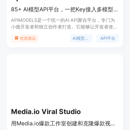
积分。定位是面向各类创作者，提供一站式图像转视
85+ AI模型API平台，一把Key接入多模型，比官方便宜95%，即用免认证。
频服务。
APIMODELS是一个统一的AI API聚合平台，专门为
小微开发者和独立创作者打造。它能够让开发者使用
一个API key调用Anthropic、Google、OpenAI等厂
AI模型聚合
API平台
优质新品
商的图片、视频、语言和语音模型，底层模型与官方
API完全一致，但价格最高比官方便宜95%，按量付
费且无门槛。该平台聚合了全球最先进的主力模型，
提供在线playground，即开即用，无需认证，还支
持使用OpenAI和Anthropic官方SDK直接接入。支付
方式支持Stripe和支付宝，生成的图片和视频在
Cloudflare R2存储保留7天。
Media.io Viral Studio
用Media.io爆款工作室创建和克隆爆款视频与图像，紧跟社媒趋势