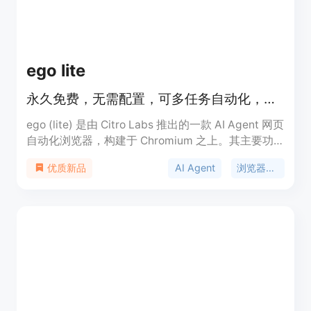
版价格定制。定位是为企业提供专业的AI代理平台，
帮助企业更安全、高效地利用AI技术。
ego lite
永久免费，无需配置，可多任务自动化，比 agent-browser 快 3.45 倍。
ego (lite) 是由 Citro Labs 推出的一款 AI Agent 网页
自动化浏览器，构建于 Chromium 之上。其主要功
能是让 AI Agent 可驱动浏览器进行自动化任务。重
AI Agent
浏览器自动化
优质新品
要性在于能显著提升网络自动化任务的执行效率。主
要优点包括永久免费且无需配置，可同时运行 100 多
个浏览器自动化任务，速度比 agent-browser 快
3.45 倍，降低 Token 消耗，能继承 Chrome 登录状
态等。价格方面，产品是永久免费的。定位是为 AI
Agent 与人类用户提供一个可共享使用的浏览器，方
便进行网络自动化操作。