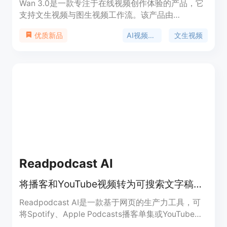
Wan 3.0是一款专注于在线视频创作体验的产品，它
支持文生视频与图生视频工作流。该产品由
wan30.art推出，将创作者直接带入默认选中Wan
AI视频生成
文生视频
优质新品
3.0的AI视频工作室。其主要优点包括以提示词为
先，可将自然语言场景描述转化为短视频片段；能将
静帧、产品图或角色概念导入并赋予可控动态；无需
本地部署，在浏览器中即可使用；支持对视频时长、
分辨率等进行控制。价格方面，新用户可获得少量新
手积分及每日签到奖励，进行免费试用，重度使用可
选择付费积分方案。其定位是为搜索Wan 3.0相关内
容的用户提供便捷、高效的在线视频创作服务。
Readpodcast AI
将播客和YouTube视频转为可搜索文字稿，还能生成摘要、导图等。
Readpodcast AI是一款基于网页的生产力工具，可
将Spotify、Apple Podcasts播客单集或YouTube视
频转换为带时间戳和说话人识别的可搜索文字稿。其