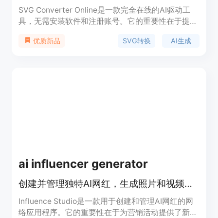
SVG Converter Online是一款完全在线的AI驱动工
具，无需安装软件和注册账号。它的重要性在于提供
了一站式的图像矢量转换和AI创作解决方案，满足设
SVG转换
AI生成
优质新品
计、印刷等多领域需求。其主要优点包括免费使用、
速度快，支持多种文件格式的双向转换，处理结果干
净、可编辑，能保持色彩、比例和边缘质量的一致
性，还能有效清理图像噪声。背景信息方面，这款工
具受到设计师、开发者和印刷店等的喜爱。价格方
面，完全免费，所有工具均可免费使用，无账号、订
阅或水印限制。定位是为有图像转换和创作需求的用
户提供便捷、高效的服务。
ai influencer generator
创建并管理独特AI网红，生成照片和视频提升品牌在线形象
Influence Studio是一款用于创建和管理AI网红的网
络应用程序。它的重要性在于为营销活动提供了新的