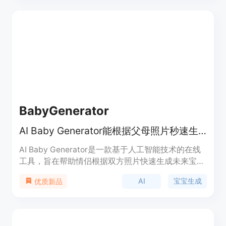
角色设计，还可实现角色的动画制作。该平台提供免
费使用，适合各类有角色创作需求的人群，如动漫爱
好者、游戏开发者、角色设计师等。
BabyGenerator
AI Baby Generator能根据父母照片秒速生成逼真的未来宝宝预览图。
AI Baby Generator是一款基于人工智能技术的在线
工具，旨在帮助情侣根据双方照片快速生成未来宝宝
的逼真预览图。其重要性在于为情侣们提供了一种有
AI
宝宝生成
优质新品
趣的方式来满足对未来宝宝长相的好奇，还可用于怀
孕公告、家庭互动等场景。该产品的主要优点是操作
简便，只需上传照片即可在短时间内获得预览结果，
且支持快速重试不同照片组合；同时注重数据安全，