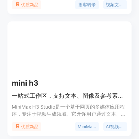
播客转录
视频文字稿
优质新品
重要性在于帮助用户更高效地从音频和视频内容中获
取信息。主要优点包括支持多种语言、提供AI摘要、
关键要点、精彩金句和思维导图，还能基于完整文稿
与AI对话。产品背景是为了满足人们从播客和视频学
习的需求。价格方面，有免费套餐每月提供150积
分，也有Lite、Standard、Pro等付费订阅方案，适
合不同使用频率和需求的用户。
mini h3
一站式工作区，支持文本、图像及参考素材生成视频并跟踪任务。
MiniMax H3 Studio是一个基于网页的多媒体应用程
序，专注于视频生成领域。它允许用户通过文本、图
像和参考素材创建视频，为视频制作提供了多元化的
MiniMax H3
AI视频生成器
优质新品
解决方案。该产品的重要性在于简化了视频制作流
程，降低了制作门槛，让更多人能够轻松创建专业级