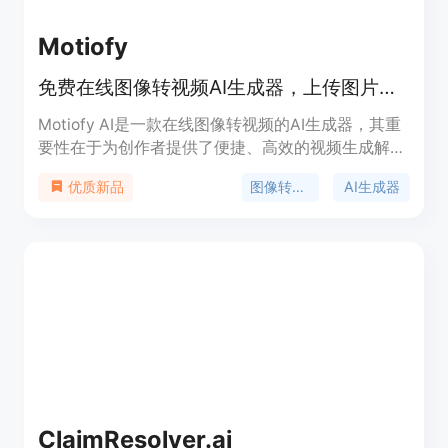
Motiofy
免费在线图像转视频AI生成器，上传图片、描述动作、选模型，数分钟出视频。
Motiofy AI是一款在线图像转视频的AI生成器，其重
要性在于为创作者提供了便捷、高效的视频生成解决
方案。主要优点包括操作简单，无需专业技能，只需
图像转视频
AI生成器
优质新品
上传图片、描述动作、选择模型即可在数分钟内生成
视频；提供多种模型和丰富的参数设置，如宽高比、
时长、分辨率等，创作者可根据需求精细控制视频效
果；支持设置起始帧和结束帧，还能导入参考图像，
最大程度满足个性化创作需求；成本低，新用户有免
费额度，后续按需付费。产品背景是顺应AI技术发展
和创作者对高效视频制作工具的需求而诞生。价格方
面，新用户免费获得一定额度，后续有不同套餐可
选，如Motiofy Starter每月20美元（年付240美
元），有2000个积分；Motiofy Creator每月40.33
美元（年付400美元），有6000个积分；Motiofy
ClaimResolver.ai
Pro每月100.83美元（年付1000美元），有15000个