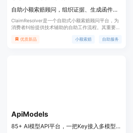
积分。定位是面向各类创作者，提供一站式图像转视
自助小额索赔顾问，组织证据、生成函件、准备案件及邮寄服务
频服务。
ClaimResolver是一个自助式小额索赔顾问平台，为
消费者纠纷提供技术辅助的自助工作流程。其重要性
在于帮助用户在小额索赔过程中更高效、有序地组织
小额索赔
自助服务
优质新品
信息和证据。主要优点包括使用通俗易懂的语言，让
非专业人士也能轻松操作；提供从需求函生成到案件
记录的一站式服务；采用安全的谷歌登录方式保障用
户信息安全。产品背景是针对小额索赔案件中用户面
临的信息整理困难、流程不清晰等问题而开发。目前
未提及价格信息，产品定位为非律师事务所，仅提供
自助技术平台服务，不能替代法律建议。
ApiModels
85+ AI模型API平台，一把Key接入多模型，比官方便宜95%，即用免认证。