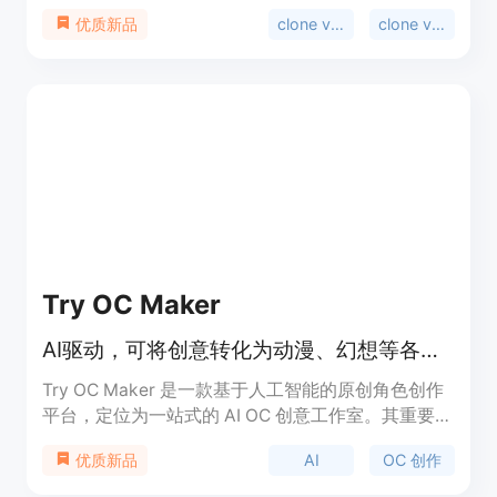
便捷、高效的内容制作途径。主要优点包括：紧跟
clone viral videos
clone viral
优质新品
TikTok、Instagram、YouTube和X等平台的流行趋
势，支持对爆款内容进行复刻和重新混合，能将社媒
URL转化为AI内容。其定位是帮助用户轻松制作出具
有传播力的社媒视频和图像。关于价格，文档未提
及，但推测可能有免费试用或付费模式。
Try OC Maker
AI驱动，可将创意转化为动漫、幻想等各类原创角色设计
Try OC Maker 是一款基于人工智能的原创角色创作
平台，定位为一站式的 AI OC 创意工作室。其重要性
在于为用户提供了便捷、高效的角色创作途径，无需
AI
OC 创作
优质新品
绘画技能。主要优点包括操作简单，能快速将用户的
创意转化为具体的角色形象，支持多种风格和形式的