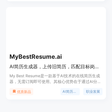
多个分散的 AI 工具。主要优点有：统一平台整合，
避免信息分散；智能助手提供个性化服务；多平台集
成，方便使用。产品背景是为满足人们在不同场景下
对高效、智能工具的需求。价格方面提供 7 天免费试
用，之后需订阅，具体价格未详细说明。定位是成为
人们生活中不可或缺的智能助手，帮助用户更好地管
理生活、工作和学习。
MyBestResume.ai
AI简历生成器，上传旧简历，匹配目标岗位，生成ATS友好简历，首份仅$1.99
My Best Resume是一款基于AI技术的在线简历生成
器，无需订阅即可使用。其核心优势在于通过AI分
析，将求职者的实际工作经验转化为与目标岗位匹配
AI简历生成
职业发展
优质新品
的有力证据，生成符合ATS系统要求的优质简历。产
品背景基于当下激烈的职场竞争，求职者需要更具针
对性和专业性的简历来脱颖而出。价格方面，首份目
标简历仅需1.99美元，后续每份4.99美元，还有月度