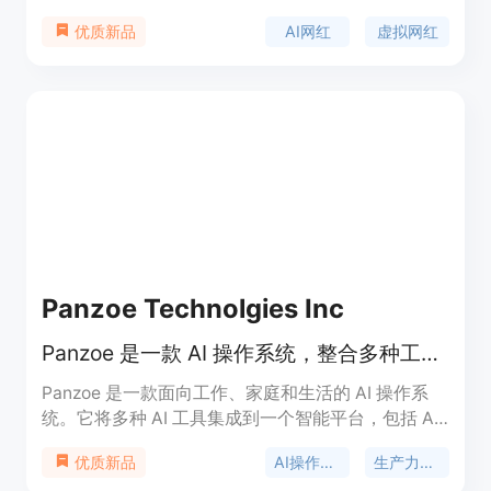
手段，帮助品牌快速创建独特的AI网红形象，生成一
AI网红
虚拟网红
优质新品
致的照片和视频，从而增强品牌在网络上的影响力。
该产品的主要优点包括可以快速创建AI网红，支持多
种内容生成方式，如角色照片、创作者视频、图像转
视频等，并且可以对角色进行锁定以便在不同场景中
重复使用。产品提供免费试用，首次可获得一个5秒
低分辨率的快速视频，更高成本的模式需要使用信用
点。其定位是为营销人员、品牌商等提供AI网红内容
生成解决方案。
Panzoe Technolgies Inc
Panzoe 是一款 AI 操作系统，整合多种工具，提供一站式智能服务。
Panzoe 是一款面向工作、家庭和生活的 AI 操作系
统。它将多种 AI 工具集成到一个智能平台，包括 AI
大脑、每日简报、内置 ChatGPT 及 25 个 AI 应用。
AI操作系统
生产力工具
优质新品
其重要性在于为用户提供一站式解决方案，避免使用