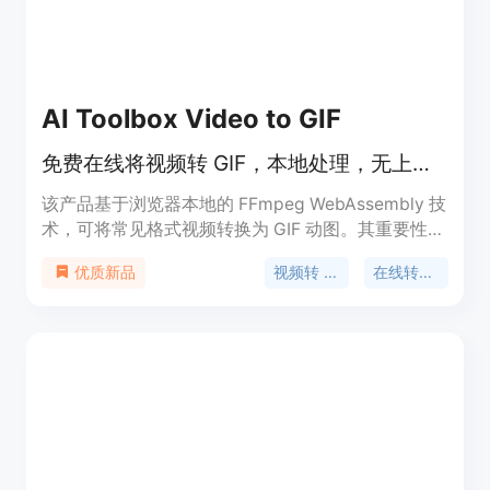
最终图像生成，之后可选择是否登录进一步使用。产
品定位为服务于各类有花园设计需求的人群，帮助他
们在实际施工或购买植物前探索和比较不同的设计方
案。
AI Toolbox Video to GIF
免费在线将视频转 GIF，本地处理，无上传无水印，可裁剪设置参数
该产品基于浏览器本地的 FFmpeg WebAssembly 技
术，可将常见格式视频转换为 GIF 动图。其重要性在
于提供私密和便捷的视频转 GIF 服务。主要优点为无
视频转 GIF
在线转换器
优质新品
需上传视频，保障用户数据隐私；不添加水印且无需
注册；可裁剪视频片段，控制 GIF 大小和质量。该产
品定位为免费的在线视频处理工具，适合需要将视频
转换为 GIF 的各类用户。价格为免费。