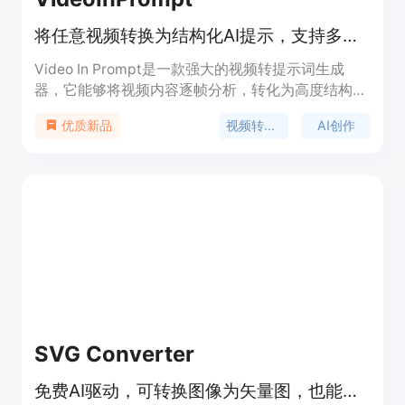
将任意视频转换为结构化AI提示，支持多种AI引擎
Video In Prompt是一款强大的视频转提示词生成
器，它能够将视频内容逐帧分析，转化为高度结构化
的文本提示和JSON元数据，适用于Runway、Sora
视频转提示词
AI创作
优质新品
和Midjourney等多种AI生成工具。该产品的重要性在
于为创作者节省大量时间和精力，避免手动编写提示
词时遗漏细微的电影细节。其主要优点包括输出一
致、高度详细、结构化，能在数秒内完成转换。产品
背景是为满足创作者对高效利用视频内容进行AI创作
的需求而开发。价格方面，免费账户可处理最大
50MB的视频文件，Pro和Enterprise计划可处理更大
的视频文件，Enterprise层还提供完整的REST API访
问。产品定位是为视频创作者、AI开发者等提供便捷
的视频转提示词解决方案。
SVG Converter
免费AI驱动，可转换图像为矢量图，也能根据描述生成SVG艺术作品