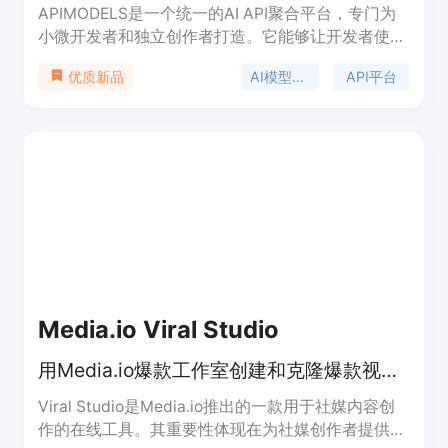
APIMODELS是一个统一的AI API聚合平台，专门为
小微开发者和独立创作者打造。它能够让开发者使用
一个API key调用Anthropic、Google、OpenAI等厂
AI模型聚合
API平台
优质新品
商的图片、视频、语言和语音模型，底层模型与官方
API完全一致，但价格最高比官方便宜95%，按量付
费且无门槛。该平台聚合了全球最先进的主力模型，
提供在线playground，即开即用，无需认证，还支
持使用OpenAI和Anthropic官方SDK直接接入。支付
方式支持Stripe和支付宝，生成的图片和视频在
Cloudflare R2存储保留7天。
Media.io Viral Studio
用Media.io爆款工作室创建和克隆爆款视频与图像，紧跟社媒趋势
Viral Studio是Media.io推出的一款用于社媒内容创
作的在线工具。其重要性体现在为社媒创作者提供了