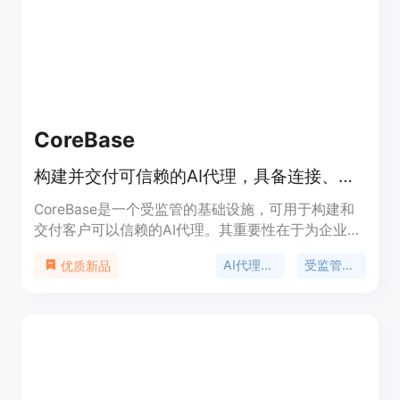
用，无按座位收费和隐藏成本。定位是为非技术创业
者提供一站式创业解决方案。
CoreBase
构建并交付可信赖的AI代理，具备连接、权限、审计和成本控制功能。
CoreBase是一个受监管的基础设施，可用于构建和
交付客户可以信赖的AI代理。其重要性在于为企业提
供了一个安全、可控的AI代理开发和部署环境。主要
AI代理基础设施
受监管的AI代理
优质新品
优点包括内置连接器、权限管理、审计和成本控制功
能；提供OpenAI兼容的API和可嵌入的聊天小部件；
支持对数据库、API和50多个应用程序进行查询和自
动化操作；具备多租户隔离和全面审计功能；可通过
开源CoreMCP桥接器访问本地和遗留系统。产品背
景是为满足企业在安全、合规的前提下使用AI代理的
需求。价格方面，提供免费、专业和团队计划，企业