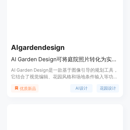
照片会被安全处理。产品定位为免费的趣味工具，让
用户轻松体验生成未来宝宝的乐趣。
AIgardendesign
AI Garden Design可将庭院照片转化为实用花园设计概念，免费在线探索。
AI Garden Design是一款基于图像引导的规划工具，
它结合了视觉编辑、花园风格和场地条件输入等功
能。其重要性在于为用户提供了便捷、高效且个性化
AI设计
花园设计
优质新品
的花园设计方案。主要优点包括可以从真实庭院照片
出发，保留房产原有特征，考虑当地气候和光照等条
件，支持多种花园风格选择，免费提供一定数量的设
计方案。产品背景是满足人们对于花园个性化设计的
需求，无论是普通业主、园艺爱好者还是专业景观设
计师都能从中受益。对于匿名用户，可免费进行3次