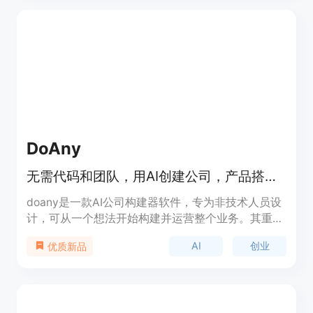
视频。其主要优点包括拥有清晰的设置界面，用户可
以直观地配置视频的时长、分辨率、源资产和信用额
度等参数；具备精确的信用额度估算功能，能在生成
视频前帮助用户了解成本；提供了强大的任务跟踪机
制，可实时跟踪任务状态，确保用户随时掌握视频生
成进度。关于价格，页面未详细提及，推测可能采用
付费模式，可能有免费试用。产品定位于满足不同团
队和个人的视频制作需求，适用于需要快速进行视频
实验的场景。
DoAny
无需代码和团队，用AI创建公司，产品搭建、找人、销售全包，100%所有权。
doany是一款AI公司构建器软件，专为非技术人员设
计，可从一个想法开始构建并运营整个业务。其重要
性在于降低了创业门槛，让更多有想法的人能够轻松
AI
创业
优质新品
创业。主要优点包括无需代码和团队、快速上线、全
程支持、拥有100%所有权、成本低等。背景信息是
为了帮助无技术背景的创业者实现创业梦想而开发。
价格方面，免费启动，之后每月99美元的固定费