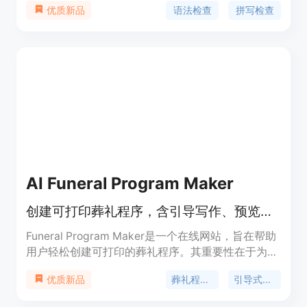
语法检查
拼写检查
优质新品
快速、便捷的文本检查服务，让用户能够及时发现并
修正文中错误，保障文本的质量和专业性。该工具支
持美国英语，用户无需繁琐的注册步骤即可使用，尤
其适合日常写作和快速检查。其定位是为各类需要写
作的人群提供一个高效且免费的文本检查平台，无需
进行复杂的设置，通过浏览器即可访问使用。
AI Funeral Program Maker
创建可打印葬礼程序，含引导写作、预览、PDF检查和本地打印交接
Funeral Program Maker是一个在线网站，旨在帮助
用户轻松创建可打印的葬礼程序。其重要性在于为处
于悲痛中的人们提供了便捷、高效的方式来制作庄重
葬礼程序制作
引导式写作
优质新品
的葬礼程序。主要优点包括引导式写作功能，降低了
用户的创作难度；程序预览功能让用户提前看到效