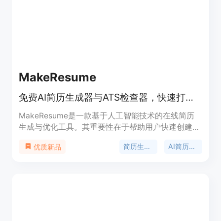
都有详细记录；能在无API的系统上运行；确保人工
参与，保障准确性；具备可视化构建器，方便编辑验
证流程；支持多因素认证和PII加密，保障数据安全。
产品背景是为满足背景筛查行业对高效、合规自动化
的需求而开发。文档中未提及价格信息。
MakeResume
免费AI简历生成器与ATS检查器，快速打造专业优化简历。
MakeResume是一款基于人工智能技术的在线简历
生成与优化工具。其重要性在于帮助用户快速创建符
合ATS系统要求的专业简历，提高求职成功率。主要
简历生成器
AI简历制作
优质新品
优点包括：借助AI智能生成内容，提供50多种模板选
择，可即时获取ATS评分并优化简历。产品背景是为
满足求职者高效创建优质简历的需求而开发。价格方
面，该产品完全免费。其定位是为求职者提供一站式
的简历制作与优化解决方案。