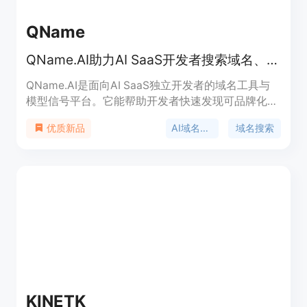
QName
QName.AI助力AI SaaS开发者搜索域名、检查年龄，将模型信号转为命名清单。
QName.AI是面向AI SaaS独立开发者的域名工具与
模型信号平台。它能帮助开发者快速发现可品牌化域
名，比较后缀机会，在出海产品命名早期做出更稳的
AI域名工具
域名搜索
优质新品
注册判断。其重要性在于将新模型发布、新关键词和
产品方向快速转化为候选域名，为开发者节省时间和
精力。产品背景是基于AI SaaS开发者在域名选择和
注册方面的需求而开发。价格方面未提及。定位是专
注于为独立开发者提供域名机会系统，而不是泛AI新
闻站。
KINETK