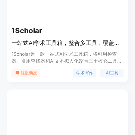
1Scholar
一站式AI学术工具箱，整合多工具，覆盖学术写作关键环节
1Scholar是一款一站式AI学术工具箱，将引用检查
器、引用查找器和AI文本拟人化改写三个核心工具整
合到同一工作流，专为严肃科研打造。其重要性在于
学术写作
AI工具
优质新品
覆盖了学术写作中最慢且易出错的环节，帮助学者提
高写作效率和质量。主要优点包括能提前发现捏造的
DOI和AI幻觉文献、提供真实经同行评审的引用来
源、将AI生成文本改写成自然的学术行文以绕过AI检
测器。产品背景未提及，价格信息页面未明确给出。
定位是帮助学者提升学术写作效率，跻身最高效的学
者行列。