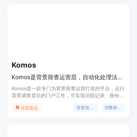
果；PDF检查确保文件可正常打印；本地打印交接方
便快捷。产品背景是满足人们在特殊时刻对葬礼程序
制作的需求。价格信息未提及，定位为面向有葬礼程
序制作需求的人群。
Komos
Komos是背景筛查运营层，自动化处理法院记录等，让研究人员专注裁决。
Komos是一款专门为背景筛查运营打造的平台，运行
背景调查背后的门户工作，可实现法院记录、身份验
证、制裁检查和FCRA不利行动等自动化操作。其重
背景筛查自动化
消费者报告机构软件
优质新品
要性在于提高背景筛查的效率和准确性，使消费者报
告机构（CRA）的研究人员能够专注于裁决工作，而
非数据录入。主要优点包括：专为筛查运营设计，非
通用自动化平台；设计上支持FCRA审计，每次运行