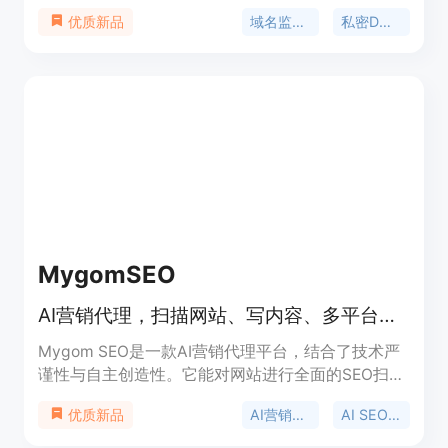
据安全。其重要性在于实时监控域名状态，提前预警
域名监控API
私密DNS监控
优质新品
潜在风险，避免业务损失。它具有私密性强、功能丰
富、支持AI集成等优点。价格方面，免费套餐每月提
供200次请求，开发者套餐每月39美元，含50000次
请求，专业版套餐每月99美元，含150000次请求。
该产品定位为助力企业及开发者保障域名安全与业务
稳定。
MygomSEO
AI营销代理，扫描网站、写内容、多平台发布并24/7监控排名，免费试用。
Mygom SEO是一款AI营销代理平台，结合了技术严
谨性与自主创造性。它能对网站进行全面的SEO扫
描，涵盖40多个SEO因素，准确找出如断链、速度问
AI营销代理
AI SEO代理
优质新品
题、标签缺失等各种潜在问题。通过分析网站内容的
质量、新鲜度和结构，帮助提升域名权威。可实现自