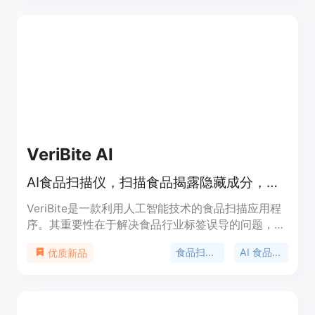
动化内容创作，根据品牌声音撰写SEO优化的文章，
并自动发布到13个以上的平台。同时能24/7监控关键
词排名、反向链接等，让用户随时掌握网站的SEO表
现。该平台免费开始，无需信用卡，可进行3天免费
试用，适用于希望提升网站SEO效果、节省人力和时
间成本的企业和个人。
VeriBite AI
AI食品扫描仪，扫描食品揭露隐藏成分，秒获食品真相分数
VeriBite是一款利用人工智能技术的食品扫描应用程
序。其重要性在于解决食品行业标签误导的问题，让
消费者清楚了解食品的真实成分。主要优点包括快速
食品扫描仪
AI 食品分析
优质新品
准确地分析食品成分，提供个性化的饮食建议，帮助
用户做出更健康的饮食决策。产品背景是针对当前食
品标签易误导消费者的现状而开发。目前处于早期试
点阶段，未提及价格信息。其定位是成为最先进的食