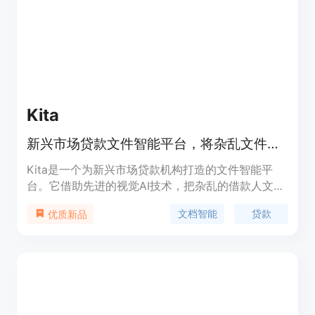
品智能平台，帮助用户吃得更健康。
Kita
新兴市场贷款文件智能平台，将杂乱文件转为欺诈检查、决策就绪的风险信号
Kita是一个为新兴市场贷款机构打造的文件智能平
台。它借助先进的视觉AI技术，把杂乱的借款人文件
转化为经过欺诈检查且可用于决策的风险信号。其重
文档智能
贷款
优质新品
要性在于解决了新兴市场贷款文件处理的难题，传统
工具难以处理手写记录、照片扫描件等非标准文件，
而Kita可以高效准确处理。主要优点包括：能将周转
时间缩短90%，准确率达98%，处理速度快，每文档
处理时间少于30秒，可处理50多种文件类型。产品
由斯坦福团队开发，获得Y Combinator支持，已在