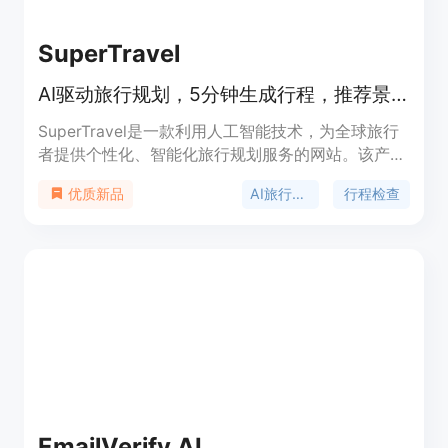
定位是为各类用户提供便捷、高效、专业的域名和企
业名称生成服务。
SuperTravel
AI驱动旅行规划，5分钟生成行程，推荐景点餐厅，支持全球目的地。
SuperTravel是一款利用人工智能技术，为全球旅行
者提供个性化、智能化旅行规划服务的网站。该产品
基于对17523条真实旅行者困惑的分析打造，旨在解
AI旅行规划
行程检查
优质新品
决传统旅行规划中的痛点。其主要优点包括：能在10
- 20秒内智能分析行程，找出问题并给出具体优化建
议；使用实时数据验证（Amadeus API），确保信息
真实可靠；即时确认预订并可自动退款，支付采用全
球标准的Stripe支付。产品定位是成为旅行者的一站
式旅行规划助手，帮助用户轻松、高效地规划旅行。
费用方面，提供免费5次行程检查。
EmailVerify AI