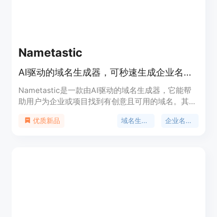
企业中得到验证。产品定位是服务新兴市场的贷款机
构，目前未提及价格信息。
Nametastic
AI驱动的域名生成器，可秒速生成企业名称并检查域名可用性
Nametastic是一款由AI驱动的域名生成器，它能帮
助用户为企业或项目找到有创意且可用的域名。其重
要性在于能够节省用户大量时间和精力，让用户快速
域名生成器
企业名称生成器
优质新品
获得合适的企业名称和域名选择。主要优点包括：借
助先进的AI技术理解用户概念，提供相关性高的名称
建议；支持检查50多种顶级域名（TLDs）的实时可
用性；对生成的名称进行质量评分，从多个维度评估
名称的可记忆性、可发音性和品牌潜力。产品背景是
致力于满足企业、创业者、开发者和营销人员等不同
群体对优质域名的需求。该产品提供免费试用，用户
可免费开始使用，后续也有付费套餐，付费套餐通过
Stripe安全结账，且积分永不过期，无订阅要求。其