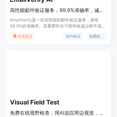
高性能邮件验证服务，99.9%准确率，减少退信，保护发件人声誉。
EmailVerify是一款高性能的邮件验证服务，拥有
99.9%的准确率。其重要性在于能有效减少邮件退信
率、保护发件人声誉，从而提升邮件送达效果，为企
邮件验证
免费邮件检查
优质新品
业带来更高的投资回报率。该服务具备实时邮件验
证、一次性邮件检测等多种功能，采用SMTP验证、
一次性邮件检测等多层验证技术确保准确性。平台提
供详细的验证报告，方便用户分析。价格方面，有每
日100个免费邮件验证额度，还提供优惠活动，用户
可按需选择付费套餐。其定位是为各类企业提供专
业、可靠的邮件验证解决方案，适用于电商平台、
SaaS公司、营销机构等多种业务场景。
Visual Field Test
免费在线视野检查，用AI追踪周边视觉，在家检测盲点和青光眼迹象。