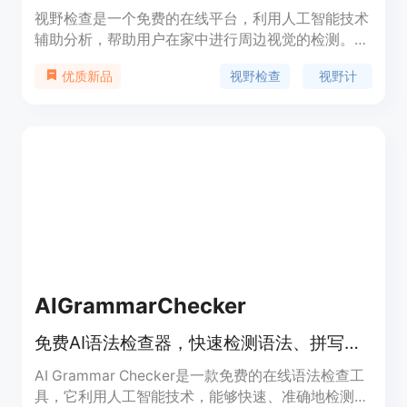
视野检查是一个免费的在线平台，利用人工智能技术
辅助分析，帮助用户在家中进行周边视觉的检测。其
重要性在于可以让用户及早发现视力变化迹象，如盲
视野检查
视野计
优质新品
点和青光眼迹象等。该平台提供了简易模式和高级模
式两种测试模式，以满足不同用户的需求。它的主要
优点包括操作简单、快速便捷，且可从任何设备访
问。其定位是为用户提供一个初步的视力检测工具，
用于教育目的，不能替代专业的医疗设备和建议。
AIGrammarChecker
免费AI语法检查器，快速检测语法、拼写和标点错误，提供即时建议。
AI Grammar Checker是一款免费的在线语法检查工
具，它利用人工智能技术，能够快速、准确地检测文