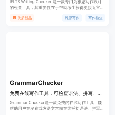
IELTS Writing Checker 是一款专门为雅思写作设计
的检查工具，其重要性在于帮助考生获得更接近官方
评分的分数，了解自己的写作水平。主要优点包括评
雅思写作
写作检查
优质新品
分速度快、与雅思评分标准匹配度高、建议详细深入
等。产品背景是针对雅思考生在写作练习中缺乏准确
评估和有效反馈的问题而开发。价格方面，有免费账
户，每月提供 3 次分数预览，付费计划则解锁更多功
能，每月可检查 50 篇文章。产品定位是为雅思考生
提供专业、准确的写作评估和改进建议。
GrammarChecker
免费在线写作工具，可检查语法、拼写、标点和风格问题。
Grammar Checker是一款免费的在线写作工具，能
帮助用户在发布或发送文本前在线捕捉语法、拼写、
标点和风格方面的问题。其主要优点在于为用户提供