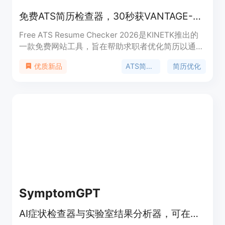
免费ATS简历检查器，30秒获VANTAGE-7分数，专家24小时重写，94%面试率。
Free ATS Resume Checker 2026是KINETK推出的
一款免费网站工具，旨在帮助求职者优化简历以通过
ATS系统筛选。重要性在于解决求职者简历被ATS系
ATS简历检查
简历优化
优质新品
统过滤的问题，提高求职成功率。主要优点包括能快
速给出VANTAGE-7分数、指出关键词差距并提供修
复建议，专家24小时重写简历保证94%的面试率，
还有60天满意度保证。产品背景是鉴于75%的简历
会被ATS系统在人工阅读前拒绝。价格方面，免费提
供ATS分数检查，付费可获得专家重写服务。定位是
为求职者提供专业的简历优化解决方案。
SymptomGPT
AI症状检查器与实验室结果分析器，可在线查症状、分析结果