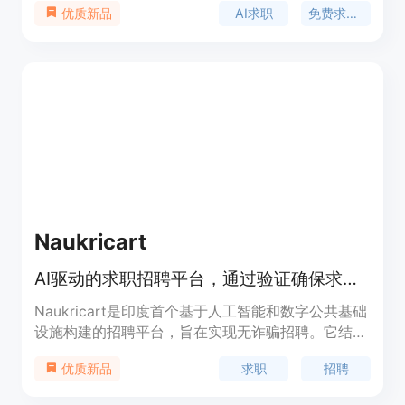
AI求职
免费求职平台
优质新品
匹配工作等。主要优点包括提供AI支持，涵盖写简
历、匹配工作、面试辅导等全方位服务，且完全免
费。它的背景是针对传统求职平台只提供空白表格的
不足而开发。价格为免费，定位是帮助新手求职者更
轻松地找到合适工作。
Naukricart
AI驱动的求职招聘平台，通过验证确保求职者与雇主真实匹配。
Naukricart是印度首个基于人工智能和数字公共基础
设施构建的招聘平台，旨在实现无诈骗招聘。它结合
了AI、云基础设施和政府支持的验证系统，确保平台
求职
招聘
优质新品
上的求职者和招聘者都经过验证。其主要优点包括安
全可靠、匹配精准、验证严格等。平台定位为连接求