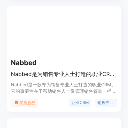
求职者提供专业、直接的简历优化服务。免费提供简
历评价反馈，付费7美元可解锁完整的修改报告。
Nabbed
Nabbed是为销售专业人士打造的职业CRM，可像管理销售管道一样管理求职与职业发展。
Nabbed是一款专为销售专业人士打造的职业CRM。
它的重要性在于帮助销售人士像管理销售管道一样管
理自己的求职和职业发展。主要优点包括模拟销售流
职业CRM
销售专业人士
优质新品
程、提供AI工具、多平台集成等。产品背景是创始人
有20年的销售和招聘经验，深知销售专业人士在求职
和职业发展方面的需求。价格方面，有免费、19美
元/月的Core套餐和99美元/月的Executive套餐，还