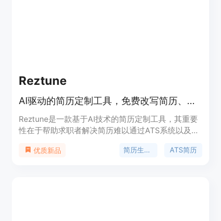
有9美元/月的Career Mode。产品定位是成为销售专
业人士职业发展的一站式平台，让职业转变更顺利。
Reztune
AI驱动的简历定制工具，免费改写简历、整合技能，确保ATS友好格式。
Reztune是一款基于AI技术的简历定制工具，其重要
性在于帮助求职者解决简历难以通过ATS系统以及缺
乏针对性的问题。主要优点包括：能根据任意职位描
简历生成器
ATS简历
优质新品
述瞬间改写和格式化简历；确保简历符合ATS系统要
求，提高被招聘人员看到的几率；专注突出能获得面
试机会的技能和关键词。产品背景是针对当前求职市
场中ATS系统广泛应用，求职者简历难以脱颖而出的
现状而开发。价格方面提供免费使用，可进行基本的
简历定制操作。其定位是为求职者提供专业、高效、