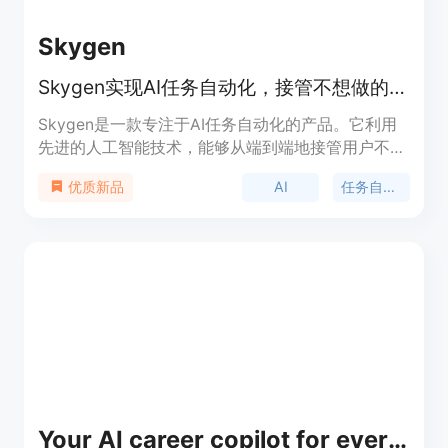
Skygen
Skygen实现AI任务自动化，接管不想做的工作，比人类更快更好
Skygen是一款专注于AI任务自动化的产品。它利用
先进的人工智能技术，能够从端到端地接管用户不想
处理的工作，并且在效率和质量上超越人类。其重要
AI
任务自动化
优质新品
性在于帮助用户节省大量时间和精力，提高工作效
率。产品背景可能是为了满足现代社会对高效自动化
工作的需求而开发。价格方面，页面未提及，推测可
能有免费试用或付费模式。产品定位是为各类需要自
动化任务处理的用户提供解决方案。
Your AI career copilot for every step of the job search.