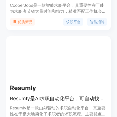
CooperJobs是一款智能求职平台，其重要性在于能
为求职者节省大量时间和精力，精准匹配工作机会。
主要优点为根据用户技能和偏好定制求职机会，提高
求职平台
智能招聘
优质新品
求职效率。产品背景信息暂未提及，价格方面未给出
相关内容，定位是帮助求职者找到合适工作的智能平
台。
Resumly
Resumly是AI求职自动化平台，可自动找工作、生成简历与求职信、自动申请等。
Resumly是一款由AI驱动的求职自动化平台，其重要
性在于极大地简化了求职者的求职流程。主要优点包