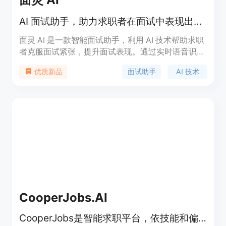
AI 面试助手，助力求职者在面试中表现出色。
面灵 AI 是一款智能面试助手，利用 AI 技术帮助求职
者克服面试紧张，提升面试表现。通过实时语音识别
和智能提示，求职者可以在面试中更自信地展现真实
面试助手
AI 技术
优质新品
能力。面灵 AI 支持多种面试场景，适合各类求职
者，帮助他们提高成功率与薪资水平。产品提供多种
计费方案，包括免费体验和 VIP 订阅，满足不同需求
的用户。
CooperJobs.AI
CooperJobs是智能求职平台，依技能和偏好匹配工作机会。