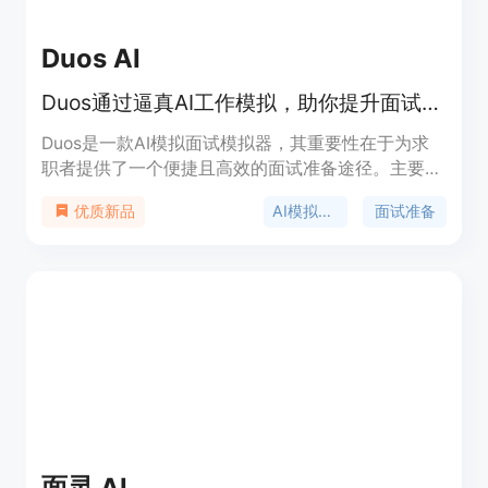
Duos AI
Duos通过逼真AI工作模拟，助你提升面试技巧，为面试做好准备。
Duos是一款AI模拟面试模拟器，其重要性在于为求
职者提供了一个便捷且高效的面试准备途径。主要优
点包括可以进行逼真的AI工作模拟，让用户在接近真
AI模拟面试
面试准备
优质新品
实的场景中练习面试，有效提升面试技能。产品背景
是为了满足求职者在面试前缺乏有效练习工具的需求
而开发。关于价格，文档未提及。产品定位是帮助求
职者更好地准备面试，提高面试成功率。
面灵 AI