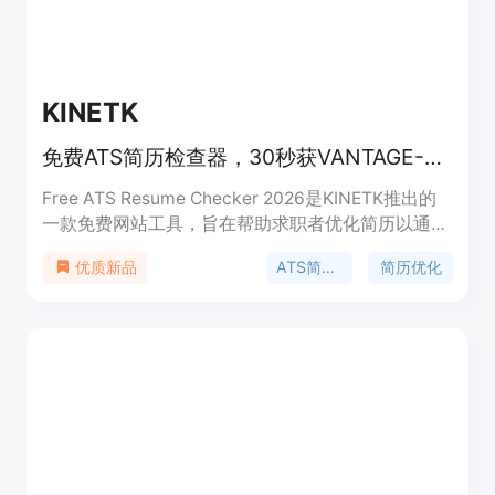
KINETK
免费ATS简历检查器，30秒获VANTAGE-7分数，专家24小时重写，94%面试率。
Free ATS Resume Checker 2026是KINETK推出的
一款免费网站工具，旨在帮助求职者优化简历以通过
ATS系统筛选。重要性在于解决求职者简历被ATS系
ATS简历检查
简历优化
优质新品
统过滤的问题，提高求职成功率。主要优点包括能快
速给出VANTAGE-7分数、指出关键词差距并提供修
复建议，专家24小时重写简历保证94%的面试率，
还有60天满意度保证。产品背景是鉴于75%的简历
会被ATS系统在人工阅读前拒绝。价格方面，免费提
供ATS分数检查，付费可获得专家重写服务。定位是
为求职者提供专业的简历优化解决方案。