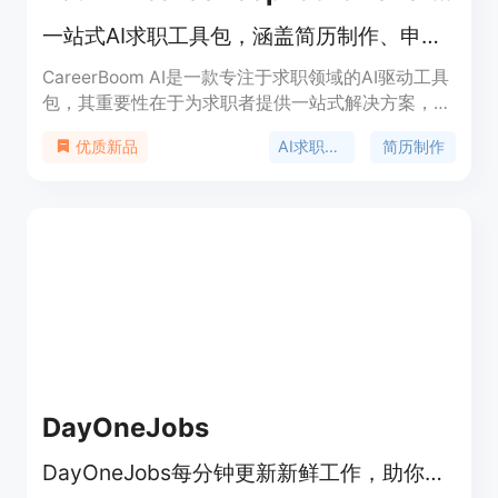
一站式AI求职工具包，涵盖简历制作、申请管理和职位搜索等功能
CareerBoom AI是一款专注于求职领域的AI驱动工具
包，其重要性在于为求职者提供一站式解决方案，助
力其更高效地获得理想工作。主要优点包括节省时间
AI求职工具
简历制作
优质新品
和精力、提高求职成功率、提供专业建议和个性化服
务等。产品背景是针对求职者在求职过程中面临的种
种难题而开发，致力于利用先进的AI技术提升求职体
验。价格方面提供免费试用。产品定位为帮助求职者
在求职过程的各个环节获得更好的支持，无论是新手
求职者还是有经验的职场人士都适用。
DayOneJobs
DayOneJobs每分钟更新新鲜工作，助你先于多数求职者找到真实、核实的职位。