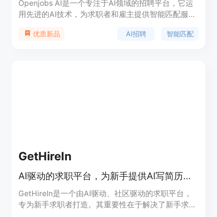
Openjobs AI是一个专注于AI领域的招聘平台，它运
用先进的AI技术，为求职者和雇主提供智能匹配服
务。其重要性在于解决了传统招聘流程中效率低下、
AI招聘
智能匹配
优质新品
匹配度不高的问题。主要优点包括智能匹配、简化招
聘流程、节省时间和精力。该平台定位为AI人才招聘
的首选平台，价格信息未提及。
GetHireIn
AI驱动的求职平台，为新手提供AI写简历、匹配工作等免费服务。
GetHireIn是一个由AI驱动、社区驱动的求职平台，
专为新手求职者打造。其重要性在于解决了新手求职
时面临的诸多难题，如不知如何撰写简历、难以找到