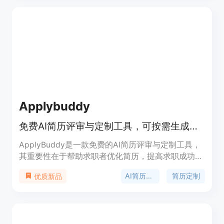
职者和雇主的可信桥梁，帮助双方快速找到合适的匹
配。价格方面，可免费开始使用。
Applybuddy
免费AI简历评审与定制工具，可按需生成适配岗位的PDF简历
ApplyBuddy是一款免费的AI简历评审与定制工具，
其重要性在于帮助求职者优化简历，提高求职成功
率。主要优点包括提供免费的AI简历评审，具备即时
AI简历评审
简历定制
优质新品
评分、 ATS关键词检查和逐行修改的功能；能够根据
职位描述定制简历，并在几分钟内导出特定岗位的
PDF；无需信用卡即可使用。产品背景旨在解决求职
者投递相同简历的问题，使简历更贴合目标岗位。价