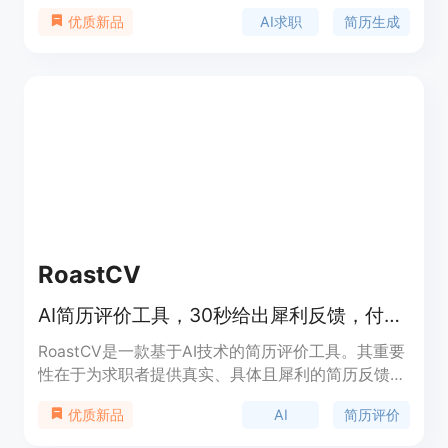
幅提高求职效率和成功率。其主要优点包括提供AI建
AI求职
简历生成
优质新品
议和模板打造专业简历、自动生成个性化求职信、实
现智能职位匹配等。产品背景是为满足现代求职者快
速高效求职的需求而开发。目前可免费试用，后续定
价未知。它定位为一站式求职辅助平台，帮助用户快
速获得理想工作。
RoastCV
AI简历评价工具，30秒给出犀利反馈，付费解锁完整修改建议
RoastCV是一款基于AI技术的简历评价工具。其重要
性在于为求职者提供真实、具体且犀利的简历反馈，
帮助他们发现简历中的问题并进行改进。主要优点包
AI
简历评价
优质新品
括无需注册、不存储简历、反馈迅速且具体。该产品
由一位厌倦了模糊简历反馈的开发者创建，定位是为