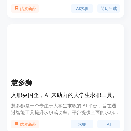
括节省时间，通过AI匹配岗位和生成简历，每周可节
AI求职
简历生成
优质新品
省10小时；提高成功率，能生成通过ATS筛选的简
历，使面试机会增加10倍；功能全面，涵盖从找工作
到面试准备的全流程。产品背景是为了解决求职者在
求职过程中的繁琐问题。价格方面，提供免费试用，
无需信用卡信息。定位是帮助求职者更高效、更成功
地找到理想工作。
慧多狮
入职央国企，AI 来助力的大学生求职工具。
慧多狮是一个专注于大学生求职的 AI 平台，旨在通
过智能工具提升求职成功率。平台提供全面的求职辅
助服务，帮助用户在竞争激烈的就业市场中脱颖而
求职
AI
优质新品
出。作为一家创新型企业，慧多狮的定位明确，主要