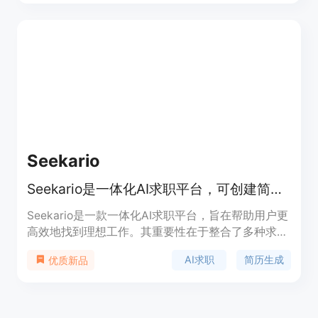
面向大学生和相关培训机构，助力学生顺利入职央国
企等单位。产品功能强大，用户可通过 AI 技术提高
简历质量和面试技巧，最终实现更高的就业率。
Seekario
Seekario是一体化AI求职平台，可创建简历、求职信，助你更快找到理想工作。
Seekario是一款一体化AI求职平台，旨在帮助用户更
高效地找到理想工作。其重要性在于整合了多种求职
工具，为求职者提供一站式服务。主要优点包括节省
AI求职
简历生成
优质新品
时间、提高求职质量、增加求职成功率等。产品背景
是针对传统求职方式的繁琐和低效，利用AI技术提供
智能化解决方案。价格方面，可免费开始使用，具体
付费情况未详细提及。定位是现代求职者的AI求职助