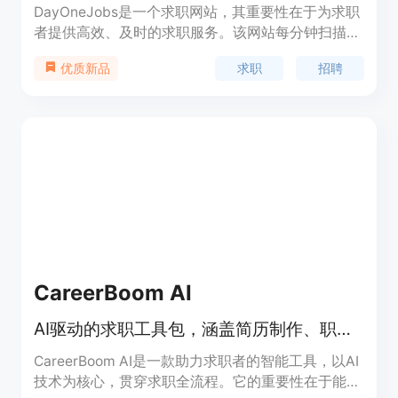
DayOneJobs是一个求职网站，其重要性在于为求职
者提供高效、及时的求职服务。该网站每分钟扫描数
千个招聘来源，能让求职者在第一时间看到真实且新
求职
招聘
优质新品
鲜的职位空缺，避免陷入陈旧的招聘信息中。其主要
优点包括实时更新职位、提供真实且经过验证的职
位、扫描多数求职者不会查看的招聘来源等。产品背
景是为了解决求职者在找工作时面临的信息滞后、虚
假信息等问题。网站提供免费的实时职位提醒服务，
定位是为各类求职者提供便捷、高效的求职平台。
CareerBoom AI
AI驱动的求职工具包，涵盖简历制作、职位搜索等，加速求职进程。
CareerBoom AI是一款助力求职者的智能工具，以AI
技术为核心，贯穿求职全流程。它的重要性在于能大