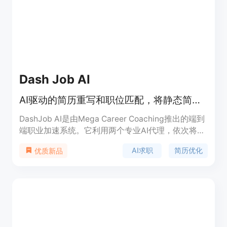
格方面，提供免费使用，也可按需升级付费。定位是
服务于各类求职者，帮助他们在求职过程中更好地展
示自己的能力和优势。
Dash Job AI
AI驱动的简历重写和职位匹配，将静态简历转为ATS优化职业资产。
DashJob AI是由Mega Career Coaching推出的端到
端职业加速系统。它利用两个专业AI代理，依次将静
态简历转化为动态职业引擎，把盲目申请转变为精准
AI求职
简历优化
优质新品
匹配的机会。主要优点包括：能优化简历以适应ATS
系统，提高通过筛选的几率；可同时搜索20个求职平
台，扩大求职范围；通过多维度匹配评分，提供精准
的职位推荐。产品提供免费、Pro和Premium三种价
格方案，适合不同需求的求职者。定位是帮助求职者
更智能地求职，提高求职效率和成功率。