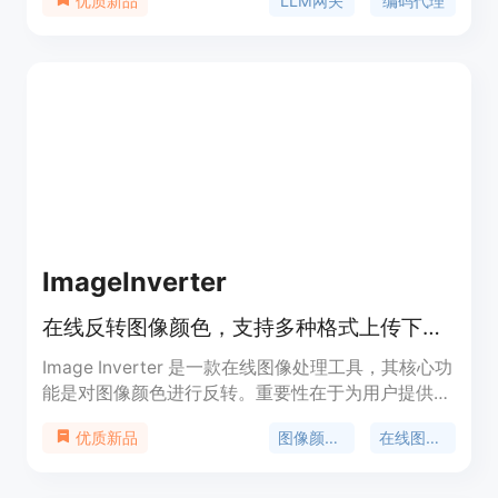
LLM网关
编码代理
优质新品
用Claude、GPT、Gemini和Grok等多种模型。产品
背景是开发团队厌烦了在多个模型的控制台间切换和
重复编写重试循环。在价格方面，处于推广期时有优
惠，如GPT最高可省93%，Claude省80%，
Gemini、Grok和DeepSeek、GLM省20%，采用按
令牌使用计费，无最低消费和年度合同。定位为为开
发者提供便捷、高效的多模型使用解决方案。
ImageInverter
在线反转图像颜色，支持多种格式上传下载，处理本地进行
Image Inverter 是一款在线图像处理工具，其核心功
能是对图像颜色进行反转。重要性在于为用户提供了
便捷的图像处理方式，无需安装桌面软件。主要优点
图像颜色反转
在线图像处理
优质新品
包括处理速度快，能在几秒内完成颜色反转；支持多
种图像格式的输入与输出；处理过程在本地浏览器进
行，保障用户数据隐私。背景信息是为满足用户在艺