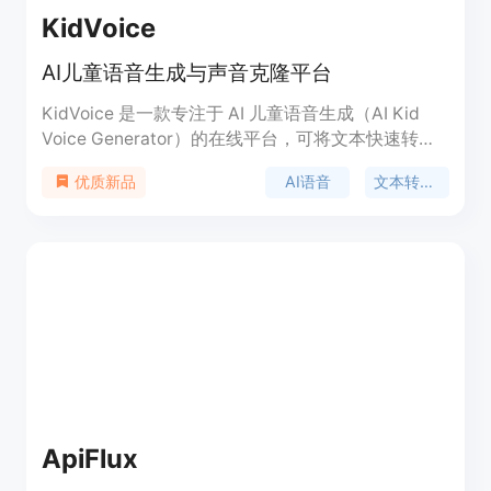
KidVoice
AI儿童语音生成与声音克隆平台
KidVoice 是一款专注于 AI 儿童语音生成（AI Kid
Voice Generator）的在线平台，可将文本快速转换
为自然、富有表现力的儿童语音，并支持经过授权的
AI语音
文本转语音
优质新品
声音克隆（Voice Cloning）。平台提供超过 50 种儿
童及青少年音色，支持英语、中文、日语、韩语、法
语、德语、西班牙语、葡萄牙语、俄语、意大利语等
10 多种语言，可用于故事配音、教育课程、游戏角
色、动画制作、短视频及创作者内容等场景。
KidVoice 采用浏览器在线生成模式，无需安装软
件，支持试听、在线预览及音频下载。官方提供免费
计划，包含初始体验额度，用户可升级付费方案获得
更多生成次数、字符额度及高级功能。平台强调仅支
持经过授权的参考音频进行声音克隆，并倡导负责任
地使用 AI 语音技术。:contentReference[oaicite:0]
ApiFlux
{index=0}