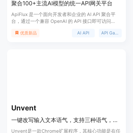
聚合100+主流AI模型的统一API网关平台
ApiFlux 是一个面向开发者和企业的 AI API 聚合平
台，通过一个兼容 OpenAI 的 API 接口即可访问
Claude、GPT、Gemini、DeepSeek、Qwen、Kimi
AI API
API Gateway
优质新品
等100多个主流大模型。平台提供统一的 API Key、
透明的 Token 计费、自动故障切换（Failover）、实
时调用监控以及统一账单管理，开发者无需分别对接
多个 AI 服务商即可快速构建 AI 应用。ApiFlux 支持
Claude Code、Codex CLI、OpenCode 及各类
OpenAI SDK，开发者仅需修改 Base URL 即可完成
迁移，大幅降低多模型接入成本和维护复杂度。平台
采用按 Token 使用量计费，无需订阅，官方宣称模
型调用价格约为官方定价的 85%，适用于 AI
Agent、Copilot、聊天机器人、内容生成、企业 AI
网关等生产级场景。:contentReference[oaicite:0]
Unvent
{index=0}
一键改写输入文本语气，支持三种语气，适用于多种网页文本框
Unvent是一款Chrome扩展程序，其核心功能是在任