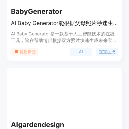
BabyGenerator
AI Baby Generator能根据父母照片秒速生成逼真的未来宝宝预览图。
AI Baby Generator是一款基于人工智能技术的在线
工具，旨在帮助情侣根据双方照片快速生成未来宝宝
的逼真预览图。其重要性在于为情侣们提供了一种有
AI
宝宝生成
优质新品
趣的方式来满足对未来宝宝长相的好奇，还可用于怀
孕公告、家庭互动等场景。该产品的主要优点是操作
简便，只需上传照片即可在短时间内获得预览结果，
且支持快速重试不同照片组合；同时注重数据安全，
照片会被安全处理。产品定位为免费的趣味工具，让
用户轻松体验生成未来宝宝的乐趣。
AIgardendesign