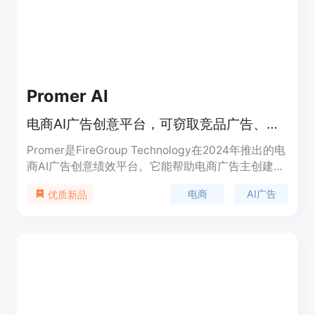
视频前帮助用户了解成本；提供了强大的任务跟踪机
制，可实时跟踪任务状态，确保用户随时掌握视频生
成进度。关于价格，页面未详细提及，推测可能采用
付费模式，可能有免费试用。产品定位于满足不同团
队和个人的视频制作需求，适用于需要快速进行视频
实验的场景。
Promer AI
电商AI广告创意平台，可窃取竞品广告、克隆创意并转化为测试广告。
Promer是FireGroup Technology在2024年推出的电
商AI广告创意绩效平台。它能帮助电商广告主创建有
竞争力的广告，无需完整创意团队即可扩大广告制作
电商
AI广告
优质新品
规模。平台具有多种强大功能，如广告窃取、克隆、
概念生成等，还提供丰富的广告资源库。价格方面有
免费版和不同付费套餐，免费版每月有40个信用
点，可创建最多8个广告创意；Starter套餐每月11.2
美元，有300个信用点和300个广告创意；Pro套餐
每月23.2美元，有800个信用点；Unlimited套餐每
月47.2美元，有1800个信用点。其定位是为电商广告
主提供高效、便捷的广告创意解决方案。