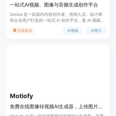
一站式AI视频、图像与音频生成创作平台
Senzia 是一款面向内容创作者、营销人员、设计师
和企业用户打造的一站式 AI 创作平台，集 AI 视频生
成、AI 图像生成、AI 音频生成及数字人创作于一
AI视频
AI图片
优质新品
体。平台支持文本生成视频（Text to Video）、图片
生成视频（Image to Video）、AI 图片生成、AI 音
频生成等多种能力，并整合了 Seedance 2、Sora、
Wan、Kling、Grok、Gemini、Nano Banana 等多个
主流 AI 模型，用户无需切换多个平台即可完成不同
类型的内容创作。Senzia 主打电影级视觉效果与高
质量生成体验，适用于短视频制作、广告营销、社交
媒体内容、品牌宣传及数字创意等场景。平台采用
Credits（积分）计费机制，新用户可免费体验，后
续可购买积分获得更多生成额度，定位为专业级 AI
创意生产平台。:contentReference[oaicite:0]
Motiofy
{index=0}
免费在线图像转视频AI生成器，上传图片、描述动作、选模型，数分钟出视频。