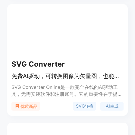
词时遗漏细微的电影细节。其主要优点包括输出一
致、高度详细、结构化，能在数秒内完成转换。产品
背景是为满足创作者对高效利用视频内容进行AI创作
的需求而开发。价格方面，免费账户可处理最大
50MB的视频文件，Pro和Enterprise计划可处理更大
的视频文件，Enterprise层还提供完整的REST API访
问。产品定位是为视频创作者、AI开发者等提供便捷
的视频转提示词解决方案。
SVG Converter
免费AI驱动，可转换图像为矢量图，也能根据描述生成SVG艺术作品
SVG Converter Online是一款完全在线的AI驱动工
具，无需安装软件和注册账号。它的重要性在于提供
了一站式的图像矢量转换和AI创作解决方案，满足设
SVG转换
AI生成
优质新品
计、印刷等多领域需求。其主要优点包括免费使用、
速度快，支持多种文件格式的双向转换，处理结果干
净、可编辑，能保持色彩、比例和边缘质量的一致
性，还能有效清理图像噪声。背景信息方面，这款工