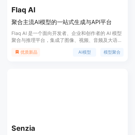
Flaq AI
聚合主流AI模型的一站式生成与API平台
Flaq AI 是一个面向开发者、企业和创作者的 AI 模型
聚合与推理平台，集成了图像、视频、音频及大语言
模型能力，提供统一的在线体验和 API 接入服务。平
AI模型
模型聚合
优质新品
台汇聚多个领先 AI 模型，用户无需分别接入不同厂
商即可完成模型发现、测试、推理和生产部署。除了
在线生成工具外，Flaq AI 还提供稳定的 API、模型
文档和开发资源，帮助开发者快速构建 AI 应用，帮
助企业降低多模型接入成本。平台定位为 AI 模型聚
合与推理加速平台，覆盖内容创作、产品开发、自动
化工作流、教育、营销、电商等多个场景。官网提供
免费体验，并提供付费 API 与更高配额服务，采用按
使用量及商业需求扩展的模式。
:contentReference[oaicite:0]{index=0}
Senzia