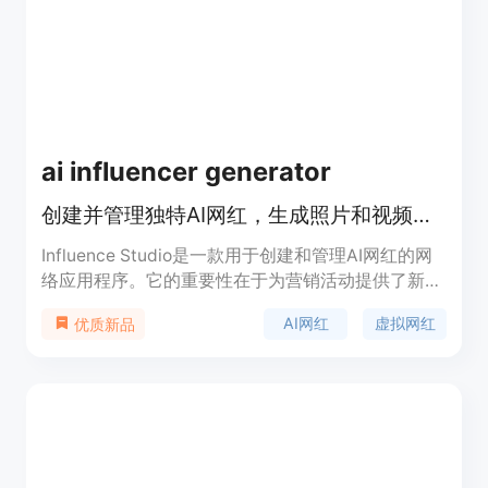
具受到设计师、开发者和印刷店等的喜爱。价格方
面，完全免费，所有工具均可免费使用，无账号、订
阅或水印限制。定位是为有图像转换和创作需求的用
户提供便捷、高效的服务。
ai influencer generator
创建并管理独特AI网红，生成照片和视频提升品牌在线形象
Influence Studio是一款用于创建和管理AI网红的网
络应用程序。它的重要性在于为营销活动提供了新的
手段，帮助品牌快速创建独特的AI网红形象，生成一
AI网红
虚拟网红
优质新品
致的照片和视频，从而增强品牌在网络上的影响力。
该产品的主要优点包括可以快速创建AI网红，支持多
种内容生成方式，如角色照片、创作者视频、图像转
视频等，并且可以对角色进行锁定以便在不同场景中
重复使用。产品提供免费试用，首次可获得一个5秒
低分辨率的快速视频，更高成本的模式需要使用信用
点。其定位是为营销人员、品牌商等提供AI网红内容