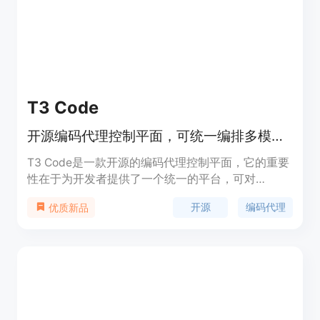
T3 Code
开源编码代理控制平面，可统一编排多模型，受超10万开发者喜爱。
T3 Code是一款开源的编码代理控制平面，它的重要
性在于为开发者提供了一个统一的平台，可对
Claude、Code Codex、OpenCode、Cursor和Grok
开源
编码代理
优质新品
等多种编码模型进行编排。其主要优点包括：开源且
开放有趣，开发者可自行分叉代码满足自身需求；性
能出色，解决了部分其他工具存在的问题；支持多平
台，有Windows版以及iOS和Android应用；受到超
10万开发者的认可。产品背景信息暂未提及价格相关
内容，定位是为开发者提供高效的编码辅助工具。