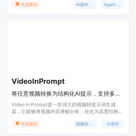
AI操作系统
Agent OS
优质新品
台。它的主要优点众多，比如开箱即用，预装有超过
110个精选模型、工具和Skill，用户无需进行复杂配
置；还能无微不至地理解用户意图，精准执行任务；
并且会随着用户能力提升而共同进化。产品定位是成
为用户的AI拍档，助力用户解决工作和生活中的各类
问题。页面未提及价格信息。
VideoInPrompt
将任意视频转换为结构化AI提示，支持多种AI引擎
Video In Prompt是一款强大的视频转提示词生成
器，它能够将视频内容逐帧分析，转化为高度结构化
的文本提示和JSON元数据，适用于Runway、Sora
视频转提示词
AI创作
优质新品
和Midjourney等多种AI生成工具。该产品的重要性在
于为创作者节省大量时间和精力，避免手动编写提示