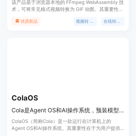
该产品基于浏览器本地的 FFmpeg WebAssembly 技
术，可将常见格式视频转换为 GIF 动图。其重要性在
于提供私密和便捷的视频转 GIF 服务。主要优点为无
视频转 GIF
在线转换器
优质新品
需上传视频，保障用户数据隐私；不添加水印且无需
注册；可裁剪视频片段，控制 GIF 大小和质量。该产
品定位为免费的在线视频处理工具，适合需要将视频
转换为 GIF 的各类用户。价格为免费。
ColaOS
Cola是Agent OS和AI操作系统，预装模型工具，能与人共同进化。
ColaOS（简称Cola）是一款运行在计算机上的
Agent OS和AI操作系统。其重要性在于为用户提供
了一个智能、便捷且能与个人共同成长的工作辅助平