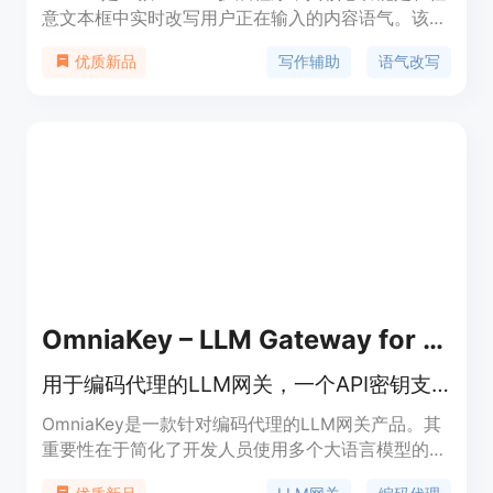
意文本框中实时改写用户正在输入的内容语气。该产
品的重要性在于帮助用户更高效、准确地表达想法，
写作辅助
语气改写
优质新品
避免因语言表述问题影响沟通效果。主要优点包括一
键操作、提供三种不同语气选择、可在多种平台使
用、草稿不存储保障隐私等。产品背景针对忙碌的人
群，如开发者、运营者等。价格方面，提供免费计
划，每天有5次免费改写机会；Pro和Pro Plus版本即
将推出，功能更强大。定位是成为从原始想法到完美
发送内容的桥梁，提升用户写作和沟通能力。
OmniaKey – LLM Gateway for Coding Agents
用于编码代理的LLM网关，一个API密钥支持多种大模型。
OmniaKey是一款针对编码代理的LLM网关产品。其
重要性在于简化了开发人员使用多个大语言模型的流
程，让用户能够使用一个OpenAI兼容的API密钥来调