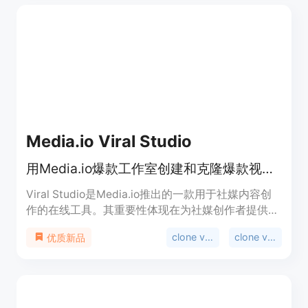
费且无门槛。该平台聚合了全球最先进的主力模型，
提供在线playground，即开即用，无需认证，还支
持使用OpenAI和Anthropic官方SDK直接接入。支付
方式支持Stripe和支付宝，生成的图片和视频在
Cloudflare R2存储保留7天。
Media.io Viral Studio
用Media.io爆款工作室创建和克隆爆款视频与图像，紧跟社媒趋势
Viral Studio是Media.io推出的一款用于社媒内容创
作的在线工具。其重要性体现在为社媒创作者提供了
便捷、高效的内容制作途径。主要优点包括：紧跟
clone viral videos
clone viral
优质新品
TikTok、Instagram、YouTube和X等平台的流行趋
势，支持对爆款内容进行复刻和重新混合，能将社媒
URL转化为AI内容。其定位是帮助用户轻松制作出具
有传播力的社媒视频和图像。关于价格，文档未提
及，但推测可能有免费试用或付费模式。