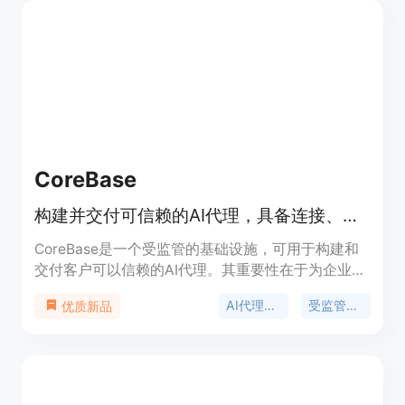
术创作、可访问性检查、视觉实验等方面的需求而开
发。产品定价为免费，定位于为广大用户提供简单易
用的图像颜色反转服务。
CoreBase
构建并交付可信赖的AI代理，具备连接、权限、审计和成本控制功能。
CoreBase是一个受监管的基础设施，可用于构建和
交付客户可以信赖的AI代理。其重要性在于为企业提
供了一个安全、可控的AI代理开发和部署环境。主要
AI代理基础设施
受监管的AI代理
优质新品
优点包括内置连接器、权限管理、审计和成本控制功
能；提供OpenAI兼容的API和可嵌入的聊天小部件；
支持对数据库、API和50多个应用程序进行查询和自
动化操作；具备多租户隔离和全面审计功能；可通过
开源CoreMCP桥接器访问本地和遗留系统。产品背