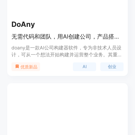
DoAny
无需代码和团队，用AI创建公司，产品搭建、找人、销售全包，100%所有权。
doany是一款AI公司构建器软件，专为非技术人员设
计，可从一个想法开始构建并运营整个业务。其重要
性在于降低了创业门槛，让更多有想法的人能够轻松
AI
创业
优质新品
创业。主要优点包括无需代码和团队、快速上线、全
程支持、拥有100%所有权、成本低等。背景信息是
为了帮助无技术背景的创业者实现创业梦想而开发。
价格方面，免费启动，之后每月99美元的固定费
用，无按座位收费和隐藏成本。定位是为非技术创业
者提供一站式创业解决方案。