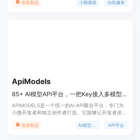
小额索赔
自助服务
优质新品
信息和证据。主要优点包括使用通俗易懂的语言，让
非专业人士也能轻松操作；提供从需求函生成到案件
记录的一站式服务；采用安全的谷歌登录方式保障用
户信息安全。产品背景是针对小额索赔案件中用户面
临的信息整理困难、流程不清晰等问题而开发。目前
未提及价格信息，产品定位为非律师事务所，仅提供
自助技术平台服务，不能替代法律建议。
ApiModels
85+ AI模型API平台，一把Key接入多模型，比官方便宜95%，即用免认证。
APIMODELS是一个统一的AI API聚合平台，专门为
小微开发者和独立创作者打造。它能够让开发者使用
一个API key调用Anthropic、Google、OpenAI等厂
AI模型聚合
API平台
优质新品
商的图片、视频、语言和语音模型，底层模型与官方
API完全一致，但价格最高比官方便宜95%，按量付