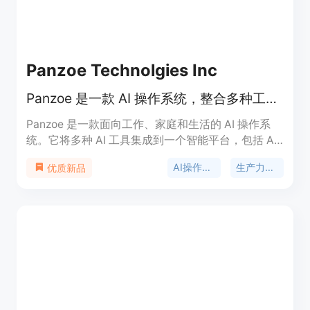
生成解决方案。
Panzoe Technolgies Inc
Panzoe 是一款 AI 操作系统，整合多种工具，提供一站式智能服务。
Panzoe 是一款面向工作、家庭和生活的 AI 操作系
统。它将多种 AI 工具集成到一个智能平台，包括 AI
大脑、每日简报、内置 ChatGPT 及 25 个 AI 应用。
AI操作系统
生产力工具
优质新品
其重要性在于为用户提供一站式解决方案，避免使用
多个分散的 AI 工具。主要优点有：统一平台整合，
避免信息分散；智能助手提供个性化服务；多平台集
成，方便使用。产品背景是为满足人们在不同场景下
对高效、智能工具的需求。价格方面提供 7 天免费试
用，之后需订阅，具体价格未详细说明。定位是成为
人们生活中不可或缺的智能助手，帮助用户更好地管
理生活、工作和学习。