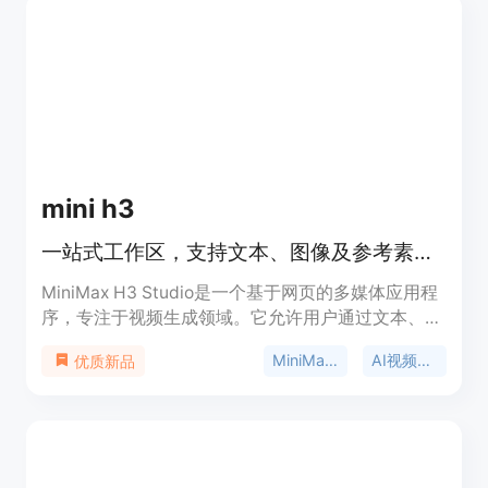
与AI对话。产品背景是为了满足人们从播客和视频学
习的需求。价格方面，有免费套餐每月提供150积
分，也有Lite、Standard、Pro等付费订阅方案，适
合不同使用频率和需求的用户。
mini h3
一站式工作区，支持文本、图像及参考素材生成视频并跟踪任务。
MiniMax H3 Studio是一个基于网页的多媒体应用程
序，专注于视频生成领域。它允许用户通过文本、图
像和参考素材创建视频，为视频制作提供了多元化的
MiniMax H3
AI视频生成器
优质新品
解决方案。该产品的重要性在于简化了视频制作流
程，降低了制作门槛，让更多人能够轻松创建专业级
视频。其主要优点包括拥有清晰的设置界面，用户可
以直观地配置视频的时长、分辨率、源资产和信用额
度等参数；具备精确的信用额度估算功能，能在生成