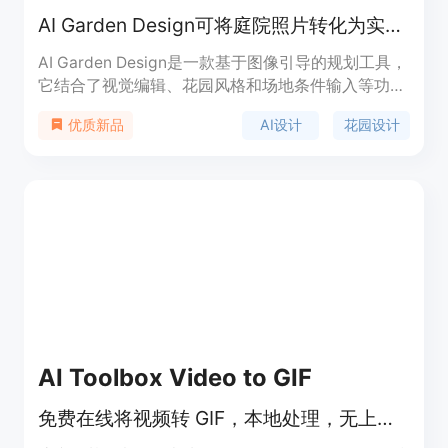
AI Garden Design可将庭院照片转化为实用花园设计概念，免费在线探索。
AI Garden Design是一款基于图像引导的规划工具，
它结合了视觉编辑、花园风格和场地条件输入等功
能。其重要性在于为用户提供了便捷、高效且个性化
AI设计
花园设计
优质新品
的花园设计方案。主要优点包括可以从真实庭院照片
出发，保留房产原有特征，考虑当地气候和光照等条
件，支持多种花园风格选择，免费提供一定数量的设
计方案。产品背景是满足人们对于花园个性化设计的
需求，无论是普通业主、园艺爱好者还是专业景观设
计师都能从中受益。对于匿名用户，可免费进行3次
最终图像生成，之后可选择是否登录进一步使用。产
品定位为服务于各类有花园设计需求的人群，帮助他
们在实际施工或购买植物前探索和比较不同的设计方
案。
AI Toolbox Video to GIF
免费在线将视频转 GIF，本地处理，无上传无水印，可裁剪设置参数