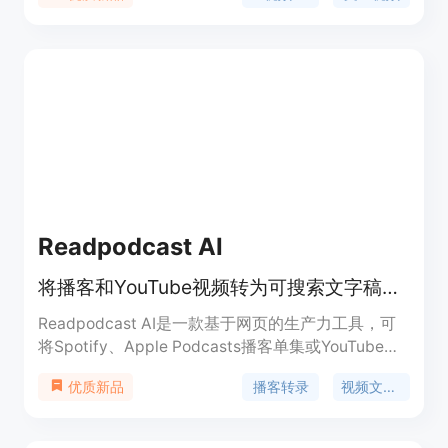
先，可将自然语言场景描述转化为短视频片段；能将
静帧、产品图或角色概念导入并赋予可控动态；无需
本地部署，在浏览器中即可使用；支持对视频时长、
分辨率等进行控制。价格方面，新用户可获得少量新
手积分及每日签到奖励，进行免费试用，重度使用可
选择付费积分方案。其定位是为搜索Wan 3.0相关内
容的用户提供便捷、高效的在线视频创作服务。
Readpodcast AI
将播客和YouTube视频转为可搜索文字稿，还能生成摘要、导图等。
Readpodcast AI是一款基于网页的生产力工具，可
将Spotify、Apple Podcasts播客单集或YouTube视
频转换为带时间戳和说话人识别的可搜索文字稿。其
播客转录
视频文字稿
优质新品
重要性在于帮助用户更高效地从音频和视频内容中获
取信息。主要优点包括支持多种语言、提供AI摘要、
关键要点、精彩金句和思维导图，还能基于完整文稿