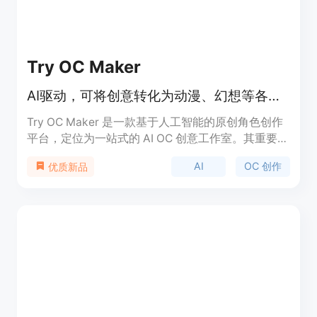
Try OC Maker
AI驱动，可将创意转化为动漫、幻想等各类原创角色设计
Try OC Maker 是一款基于人工智能的原创角色创作
平台，定位为一站式的 AI OC 创意工作室。其重要性
在于为用户提供了便捷、高效的角色创作途径，无需
AI
OC 创作
优质新品
绘画技能。主要优点包括操作简单，能快速将用户的
创意转化为具体的角色形象，支持多种风格和形式的
角色设计，还可实现角色的动画制作。该平台提供免
费使用，适合各类有角色创作需求的人群，如动漫爱
好者、游戏开发者、角色设计师等。