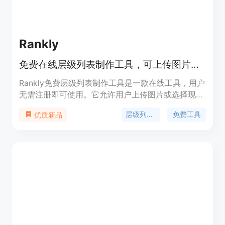
Rankly
免费在线层级列表制作工具，可上传图片、自定义层级并下载PNG
Rankly免费层级列表制作工具是一款在线工具，用户
无需注册即可使用。它允许用户上传图片或选择现成
模板，将图片拖入自定义层级，最后导出清晰的层级
层级列表制作
免费工具
优质新品
列表为PNG格式。其重要性在于为用户提供了一个便
捷的方式来对各种事物进行排名和展示。主要优点包
括免费使用、无需注册、本地处理图片保护隐私、支
持自定义层级名称、提供多种热门主题模板等。产品
背景是满足用户对多样化事物（如游戏、电影、音乐
等）进行排名和分享意见的需求。该工具价格免费，
定位于普通用户、粉丝群体、内容创作者等，为他们
提供一个简单易用的排名工具。