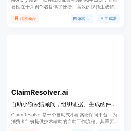
Motiofy AI是一款在线图像转视频的AI生成器，其重
要性在于为创作者提供了便捷、高效的视频生成解决
方案。主要优点包括操作简单，无需专业技能，只需
图像转视频
AI生成器
优质新品
上传图片、描述动作、选择模型即可在数分钟内生成
视频；提供多种模型和丰富的参数设置，如宽高比、
时长、分辨率等，创作者可根据需求精细控制视频效
果；支持设置起始帧和结束帧，还能导入参考图像，
最大程度满足个性化创作需求；成本低，新用户有免
费额度，后续按需付费。产品背景是顺应AI技术发展
和创作者对高效视频制作工具的需求而诞生。价格方
面，新用户免费获得一定额度，后续有不同套餐可
选，如Motiofy Starter每月20美元（年付240美
元），有2000个积分；Motiofy Creator每月40.33
美元（年付400美元），有6000个积分；Motiofy
ClaimResolver.ai
Pro每月100.83美元（年付1000美元），有15000个
积分。定位是面向各类创作者，提供一站式图像转视
自助小额索赔顾问，组织证据、生成函件、准备案件及邮寄服务
频服务。
ClaimResolver是一个自助式小额索赔顾问平台，为
消费者纠纷提供技术辅助的自助工作流程。其重要性
在于帮助用户在小额索赔过程中更高效、有序地组织