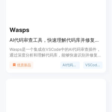
Wasps
AI代码审查工具，快速理解代码库并修复问题。
Wasps是一个集成在VSCode中的AI代码审查插件，
通过深度分析和理解代码库，能够快速识别并修复代
码中的错误和漏洞。它为开发者提供即时反馈，推荐
AI代码审查
VSCode插件
优质新品
潜在问题和改进建议，帮助提高代码质量和开发效
率。