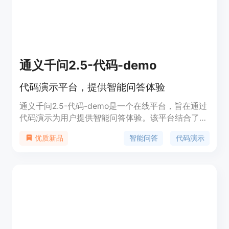
通义千问2.5-代码-demo
代码演示平台，提供智能问答体验
通义千问2.5-代码-demo是一个在线平台，旨在通过
代码演示为用户提供智能问答体验。该平台结合了最
新的人工智能技术，能够理解用户的查询意图，并提
智能问答
代码演示
优质新品
供准确的回答。它的重要性在于能够辅助开发者和技
术人员快速解决问题，提高工作效率。产品背景信息
显示，该平台在2024年11月11日更新，已经提供了
1581次访问，显示了其受欢迎程度。