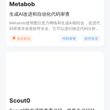
Metabob
生成AI改进和自动化代码审查
Metabob使用图注意力网络和生成AI相结合，促进代
码审查并改善软件安全。它可以进行静态代码分析、
调试和重构，提高开发者的生产力，改善代码质量和
代码审查
软件安全
优质新品
可靠性。Metabob还提供软件安全扫描和项目度量等
功能。详细定价和定位请参考官方网站。
Scout0