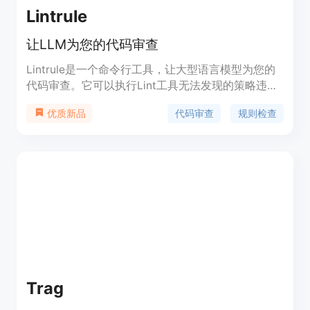
Lintrule
让LLM为您的代码审查
Lintrule是一个命令行工具，让大型语言模型为您的
代码审查。它可以执行Lint工具无法发现的策略违
规，找出您的测试无法捕获的错误，并且超越传统的
代码审查
规则检查
优质新品
审查过程，节省团队的时间。价格根据代码行数变
动。
Trag