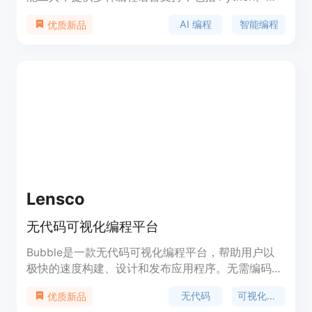
C#、C/C++、Java、Go、JavaScript 等。它以 IDE
AI 编程
智能编程
优质新品
插件的形式为用户提供智能编程服务，帮助用户在日
常编程中随时随地开启 AI 编程。代码小浣熊能够快
速定位代码中的问题，提供自动补全、代码纠错、语
法优化等功能，大大提升编程效率。
Lensco
无代码可视化编程平台
Bubble是一款无代码可视化编程平台，帮助用户以
极快的速度构建、设计和发布应用程序。无需编码，
从初次创业者到经验丰富的工程师，都能使用
无代码
可视化编程
优质新品
Bubble快速搭建应用程序。Bubble提供响应式设