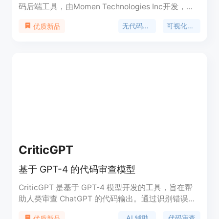
码后端工具，由Momen Technologies Inc开发，获
得了Sequoia、MiraclePlus、Linear Capital等机构
无代码后端
可视化开发
优质新品
的支持。其不仅具备完整的可视化后端功能，像是数
据库设计、逻辑处理、AI 代理构建、用户系统与权限
设置、支付集成等，还能与Cursor无缝连接，让开发
者无需编写代码即可构建生产级应用。该产品的主要
优点在于大幅降低了开发门槛，使无代码基础的开发
者也能轻松构建应用；同时提高了开发效率，能让开
发者在短时间内将想法转化为实际应用。产品价格方
面，提供免费使用。
CriticGPT
基于 GPT-4 的代码审查模型
CriticGPT 是基于 GPT-4 模型开发的工具，旨在帮
助人类审查 ChatGPT 的代码输出。通过识别错误并
提供评论，提高训练师审查的准确性和效率。该工具
AI 辅助
代码审查
优质新品