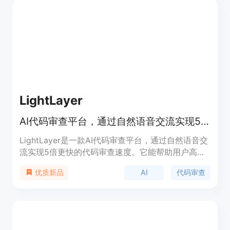
更日志等功能，为开发团队提供高效、安全的支持。
LightLayer
AI代码审查平台，通过自然语音交流实现5倍更快的代码审查速度。
LightLayer是一款AI代码审查平台，通过自然语音交
流实现5倍更快的代码审查速度。它能帮助用户高效
地审查代码，提供智能评论和建议，让代码审查变得
AI
代码审查
优质新品
更加高效和便捷。