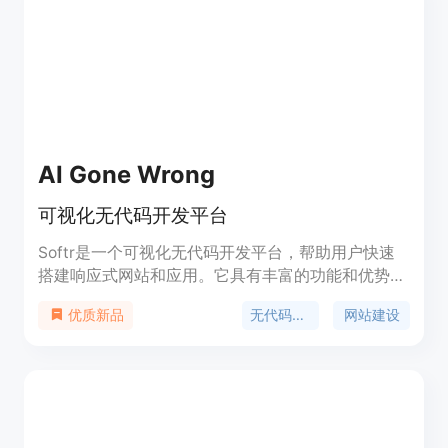
AI Gone Wrong
可视化无代码开发平台
Softr是一个可视化无代码开发平台，帮助用户快速
搭建响应式网站和应用。它具有丰富的功能和优势，
包括易于使用的拖放编辑器、自定义样式和布局、数
无代码开发
网站建设
优质新品
据集成、在线支付集成、SEO优化等。Softr提供灵
活的定价计划，适用于个人用户、创业者和企业客
户。它的定位是帮助用户快速搭建专业的网站和应
用，无需编码。