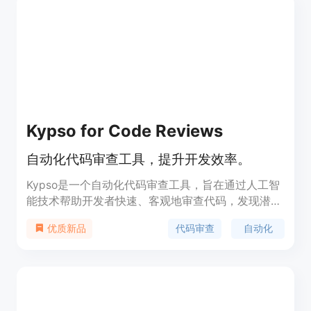
点。
Kypso for Code Reviews
自动化代码审查工具，提升开发效率。
Kypso是一个自动化代码审查工具，旨在通过人工智
能技术帮助开发者快速、客观地审查代码，发现潜在
的bug和代码质量问题，同时提供代码风格和潜在问
代码审查
自动化
优质新品
题的反馈。它通过聚合变更和总结更新，简化了代码
审查流程，确保了代码质量的一致性。Kypso还提供
了灵活的自定义设置，以满足不同工程团队的特定需
求。此外，Kypso注重数据安全和隐私保护，不存储
任何原始数据，确保用户信息的安全。