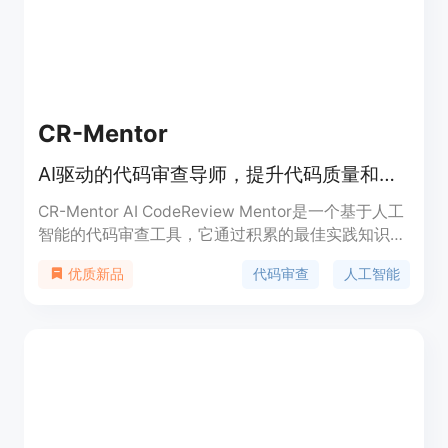
CR-Mentor
AI驱动的代码审查导师，提升代码质量和审查效率。
CR-Mentor AI CodeReview Mentor是一个基于人工
智能的代码审查工具，它通过积累的最佳实践知识库
和大型语言模型（LLM）分析，为主流编程语言提供
代码审查
人工智能
优质新品
智能代码审查。该产品支持自定义的代码审查标准，
能够为单个文件代码变更提供专业评分和改进建议，
并通过LLM生成全面的审查报告，包括代码走查、变
更描述和时序图。它与GitHub工作流程深度集成，
实现自动化代码审查，支持多语言反馈，帮助整个团
队提升代码质量和审查效率。