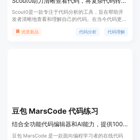
Scout0助力清晰查看代码，将复杂代码转化为可利用的见解，自信交付。
Scout0是一款专注于代码分析的工具，旨在帮助开
发者清晰地查看和理解自己的代码。在当今代码更新
速度快、AI编写代码难以解释的背景下，代码库容易
代码分析
代码理解
优质新品
变成开发者难以理解的黑盒，Scout0应运而生，它
不代写代码，而是帮助开发者洞察代码中的模式、连
接和选择，重拾对代码的理解能力。其价格方面，提
供免费的Hobby计划，包含500个起始信用点，可进
行解释和漏洞分析，并提供基本支持；Pro计划每月
14美元，包含Hobby计划的所有内容，每月有5000
个信用点，支持所有分析类型；Max计划每月24美
元，包含Pro计划的所有内容，每月有12000个信用
点，还可提前访问新功能。该产品定位为帮助开发者
提高代码理解和交付的自信，适用于不同规模和使用
频率的开发者和项目。
豆包 MarsCode 代码练习
结合全功能代码编辑器和AI能力，提供100+大厂真题，助力高效掌握算法知识。
豆包 MarsCode 是一款面向编程学习者的在线代码