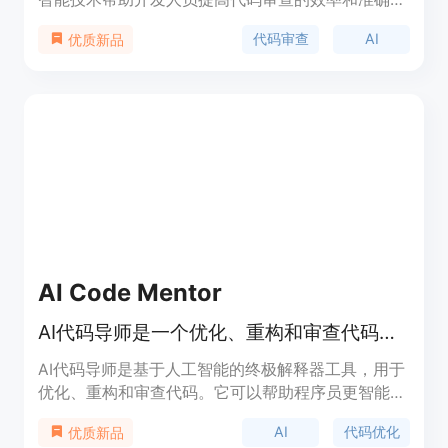
性。它通过实时审查代码变更，扫描潜在的安全漏
代码审查
AI
优质新品
洞，并提供代码质量改进建议。CodeAnt AI 支持多
种编程语言，能够自动修复问题，并集成到现有的版
本控制系统中。产品背景信息显示，CodeAnt AI 得
到了行业专家的认可，并且已经在多个高价值企业中
得到应用，证明了其在提升开发效率和代码质量方面
的重要性。产品定价为每月每位用户10美元，提供
30天免费试用。
AI Code Mentor
AI代码导师是一个优化、重构和审查代码的终极工具。
AI代码导师是基于人工智能的终极解释器工具，用于
优化、重构和审查代码。它可以帮助程序员更智能地
编写代码。定价方案请访问官方网站了解详情。
AI
代码优化
优质新品