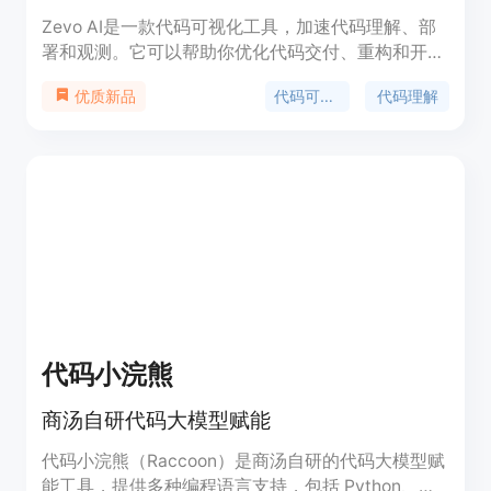
Zevo AI是一款代码可视化工具，加速代码理解、部
署和观测。它可以帮助你优化代码交付、重构和开发
流程，适用于传统和现有应用。Zevo AI使用动态代
代码可视化
代码理解
优质新品
码分析和上下文理解，自动生成代码映射，帮助你搜
索和理解代码库。它还提供实时代码可视化、代码审
查、开发者引导等功能。
代码小浣熊
商汤自研代码大模型赋能
代码小浣熊（Raccoon）是商汤自研的代码大模型赋
能工具，提供多种编程语言支持，包括 Python、