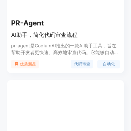
PR-Agent
AI助手，简化代码审查流程
pr-agent是CodiumAI推出的一款AI助手工具，旨在
帮助开发者更快速、高效地审查代码。它能够自动分
析提交和PR，并提供多种反馈，如自动生成PR描
代码审查
自动化
优质新品
述、主题反馈、安全问题、代码建议等。该工具支持
多种编程语言，并且是开源的，可在GitHub上找
到。它通过简化代码审查流程，提高软件质量，是开
发团队和个人开发者的得力助手。