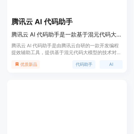
腾讯云 AI 代码助手
腾讯云 AI 代码助手是一款基于混元代码大模型的开发编程提效辅助工具，提供自动补全、代码生成、技术对话等功能。
腾讯云 AI 代码助手是由腾讯云自研的一款开发编程
提效辅助工具，提供基于混元代码大模型的技术对
话、代码补全、代码诊断和优化等能力，帮助开发者
代码助手
AI
优质新品
生成优质代码、解决技术难题，提升编码效率。