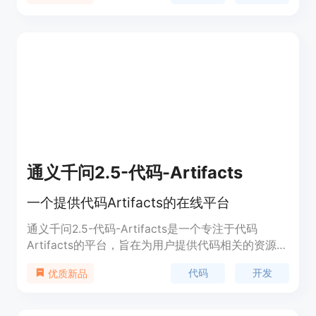
则创建和代码审查更加直观和便捷。Squire AI的主要
优点包括快速迭代、代码一致性提升、自动化的质量
检查和无需上下文切换的即时沟通。产品背景信息显
示，Squire AI旨在帮助团队更高效地进行代码审查，
减少人为错误，加快代码部署速度。
通义千问2.5-代码-Artifacts
一个提供代码Artifacts的在线平台
通义千问2.5-代码-Artifacts是一个专注于代码
Artifacts的平台，旨在为用户提供代码相关的资源和
服务。该平台可能包含代码示例、开发工具、代码管
代码
开发
优质新品
理等功能，以提高开发者的工作效率和代码质量。它
可能依托于人工智能技术，提供智能代码辅助和自动
化测试等功能，具有提高开发效率、降低错误率等优