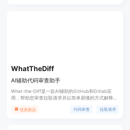
WhatTheDiff
AI辅助代码审查助手
What-the-Diff是一款AI辅助的GitHub和Gitlab应
用，帮助您审查拉取请求并以简单易懂的方式解释其
中的变化。它可以帮助您编写更好的拉取请求描述，
代码审查
拉取请求
优质新品
更快速地审查和合并拉取请求，甚至让您的非技术团
队成员了解变更。支持自动生成拉取请求摘要、快速
代码重构等功能。