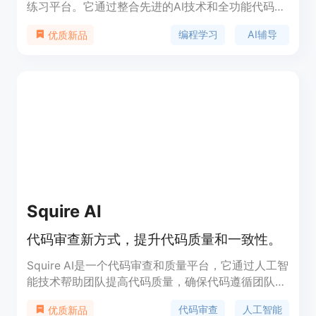
练习平台。它通过整合先进的AI技术和全功能代码编
辑器，为用户提供了一个高效、实用的学习环境。该
编程学习
AI辅导
优质新品
平台拥有100+道大厂真题，能够帮助用户精准掌握
编程知识点，提升算法能力，顺利获得心仪的工作机
会。其主要优点在于AI陪练功能，能够随时为用户解
答编程疑惑，提供详细的解题思路和方法。此外，原
生IDE体验让用户能够更加得心应手地进行代码练
习。产品由北京引力弹弓科技有限公司开发，定位为
编程学习领域的辅助工具，价格策略暂未明确，但提
供了免费试用的机会。
Squire AI
代码审查新方式，提升代码质量和一致性。
Squire AI是一个代码审查和质量平台，它通过人工智
能技术帮助团队提高代码质量，确保代码遵循团队的
最佳实践。用户可以自定义规则，Squire AI将根据这
代码审查
人工智能
优质新品
些规则审查代码。它支持自然语言描述规则，使得规