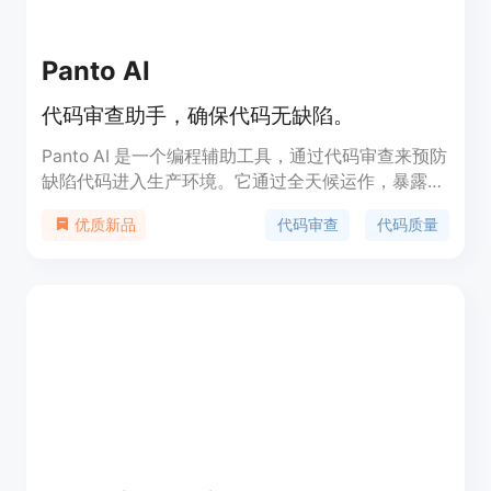
Panto AI
代码审查助手，确保代码无缺陷。
Panto AI 是一个编程辅助工具，通过代码审查来预防
缺陷代码进入生产环境。它通过全天候运作，暴露代
码中的漏洞并建议修复措施，确保只有无缺陷的代码
代码审查
代码质量
优质新品
被推送到生产环境。Panto AI 不仅检查错误，还理解
代码背后的意图，并与知识库无缝集成，提供更智能
的洞察。产品背景信息显示，Panto AI 已经开源其代
码，并在GitHub上获得社区支持。