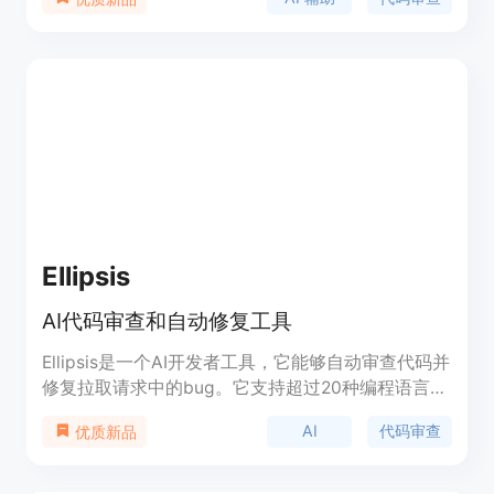
能有效捕捉潜在问题，为 AI 模型的改进提供有力支
持。
Ellipsis
AI代码审查和自动修复工具
Ellipsis是一个AI开发者工具，它能够自动审查代码并
修复拉取请求中的bug。它支持超过20种编程语言，
每天审查2.1k次提交，帮助加速13%的合并时间。
AI
代码审查
优质新品
Ellipsis致力于安全性，拥有SOC II Type I认证，并且
不保留用户源代码。它通过智能代码审查、异步代码
生成、问题与答案、风格指南、自定义反馈和生成变