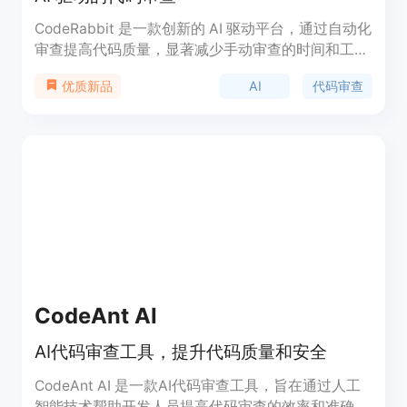
CodeRabbit 是一款创新的 AI 驱动平台，通过自动化
审查提高代码质量，显著减少手动审查的时间和工作
量。该平台提供代码变更的逐行反馈，建议改进和纠
AI
代码审查
优质新品
正，以增强代码的效率和健壮性。
CodeAnt AI
AI代码审查工具，提升代码质量和安全
CodeAnt AI 是一款AI代码审查工具，旨在通过人工
智能技术帮助开发人员提高代码审查的效率和准确