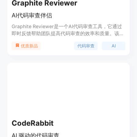
Graphite Reviewer
AI代码审查伴侣
Graphite Reviewer是一个AI代码审查工具，它通过
即时反馈帮助团队提高代码审查的效率和质量。该工
具利用代码库感知AI，自动检测代码中的bug和错
代码审查
AI
优质新品
误，使团队能够专注于构建而不是审查。它支持自定
义规则，保证代码质量和一致性，同时确保代码的私
密性和安全性。Graphite Reviewer的主要优点包括
快速合并PR、强化质量和一致性、保持代码私密和
安全、捕捉常见错误等。
CodeRabbit
AI 驱动的代码审查