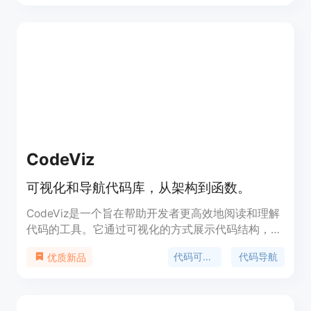
计、版本控制、AI功能等多种功能，适用于各种应用
场景。Bubble还提供丰富的模板、插件和集成，以
满足用户的不同需求。定价灵活，适合个人开发者、
团队和企业使用。
CodeViz
可视化和导航代码库，从架构到函数。
CodeViz是一个旨在帮助开发者更高效地阅读和理解
代码的工具。它通过可视化的方式展示代码结构，使
得开发者能够快速把握代码的架构和功能模块，从而
代码可视化
代码导航
优质新品
提高代码的可读性和可维护性。CodeViz支持与VS
Code扩展集成，方便开发者在日常开发中使用。