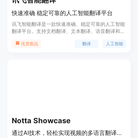
快速准确 稳定可靠的人工智能翻译平台
讯飞智能翻译是一款快速准确、稳定可靠的人工智能
翻译平台。支持文档翻译、文本翻译、语音翻译和图
片翻译等多种功能。通过23种文档格式的支持，保留
翻译
人工智能
优质新品
原版格式样式和排版，支持文档内图片翻译。覆盖
140种语种互译，支持源语言语种自动检测，实现快
速翻译。结合讯飞先进的语音识别和翻译技术，满足
跨语言的沟通交流。输入图片，即可快速识别图片中
的文本内容，进行翻译。提供SaaS、私有化部署和
API接口等多种解决方案，满足不同企业的需求。
Notta Showcase
通过AI技术，轻松实现视频的多语言翻译和配音，连接全球观众。