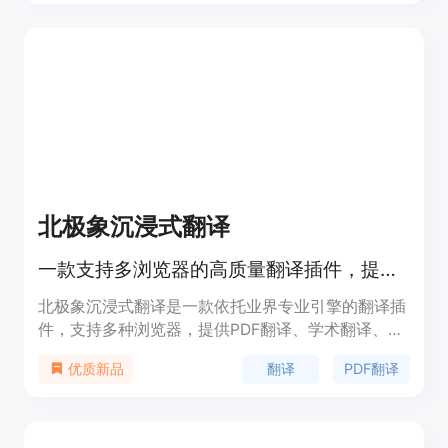
译更自然、准确的翻译。SagaLabs支持200多种语
言，提供文化本地化和协作AI服务，能够帮助创作者
在全球市场上赚钱，支持设置付费章节和提示，并且
能够一键生成视频和推文，发布到主要平台。
北极象沉浸式翻译
一款支持多浏览器的高质量翻译插件，提供PDF翻译、学术翻译等多种功能。
北极象沉浸式翻译是一款依托业界专业引擎的翻译插
件，支持多种浏览器，提供PDF翻译、学术翻译、沉
浸式翻译、整页划词翻译和在线词典等功能。其主要
翻译
PDF翻译
优质新品
优点是翻译准确度高、速度快，支持多语种，能够满
足用户在不同场景下的翻译需求。产品由深圳市象塔
科技有限公司开发，目前可在Chrome、Edge、火
狐、360安全浏览器等多款浏览器的应用商店下载安