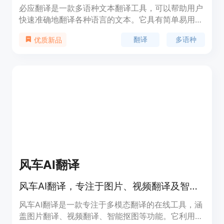
必应翻译是一款多语种文本翻译工具，可以帮助用户
快速准确地翻译各种语言的文本。它具有简单易用、
翻译准确、支持多种语言等优势。该产品提供免费和
翻译
多语种
优质新品
付费版本，付费版本提供更多高级功能。定位于个人
用户和商业用户。
风车AI翻译
风车AI翻译，专注于图片、视频翻译及智能抠图等多模态翻译服务，助力外贸出海。
风车AI翻译是一款专注于多模态翻译的在线工具，涵
盖图片翻译、视频翻译、智能抠图等功能。它利用先