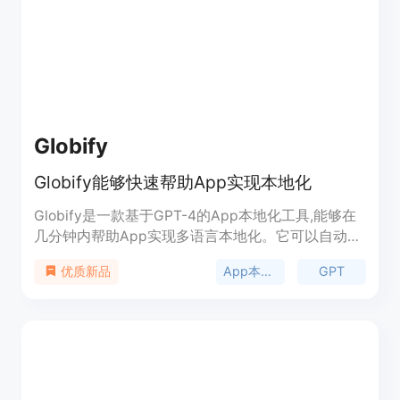
Globify
Globify能够快速帮助App实现本地化
Globify是一款基于GPT-4的App本地化工具,能够在
几分钟内帮助App实现多语言本地化。它可以自动识
别源语言文本,并使用GPT-4快速生成目标语言的高
App本地化
GPT
优质新品
质量翻译。同时支持glossary、样式和语气定制,开发
者可以方便地管理多语言文本,无需外包翻译。
Globify让App轻松拓展全球市场,是App本地化的完
美解决方案。