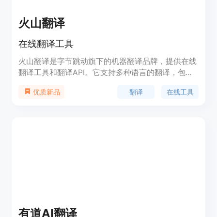
火山翻译
在线翻译工具
火山翻译是字节跳动旗下的机器翻译品牌，提供在线
翻译工具和翻译API。它支持多种语言的翻译，包括
通用领域和办公协作等。火山翻译具有智能改写、实
翻译
在线工具
优质新品
用工具多合一、图片翻译、语音同传等功能。用户可
以通过网站、小程序和浏览器插件等形态使用火山翻
译。
有道AI翻译