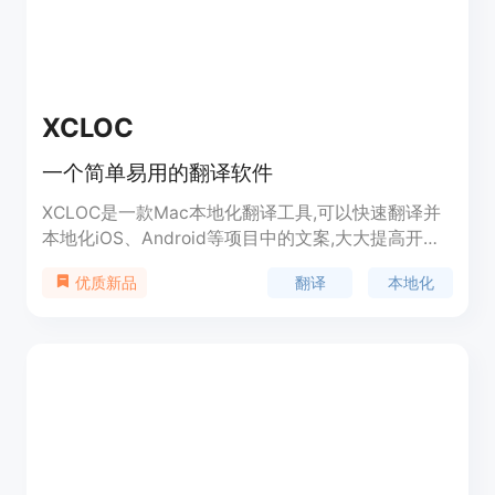
XCLOC
一个简单易用的翻译软件
XCLOC是一款Mac本地化翻译工具,可以快速翻译并
本地化iOS、Android等项目中的文案,大大提高开发
效率。支持多种文件格式,可以自动扫描项目目录,识
翻译
本地化
优质新品
别需要翻译的语料。支持多种翻译引擎,翻译质量高,
同时可自定义词库优化翻译。操作简单,支持拖拽上
传,翻译后可一键下载翻译文件。