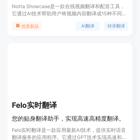
Notta Showcase是一款在线视频翻译和配音工具，
它通过AI技术帮助用户将视频内容翻译成15种不同的
语言，同时保持原始的语音风格和情感，以提供自然
AI翻译
转录翻译
优质新品
的听觉体验。该产品的主要优点包括高效率、成本效
益、用户友好的界面、高准确度的转录和翻译，以及
支持多种文件格式和平台。它适用于营销、社交媒体
和教育等多个领域，可以显著扩大内容的全球影响
力。
Felo实时翻译
您的贴身翻译助手，实现高速高精度翻译。
Felo实时翻译是一款应用最新AI技术，提供实时语音
翻译服务的应用程序。它通过GPT技术实现高速和高