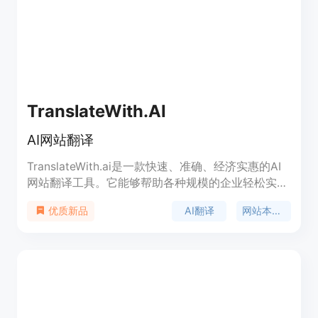
TranslateWith.AI
AI网站翻译
TranslateWith.ai是一款快速、准确、经济实惠的AI
网站翻译工具。它能够帮助各种规模的企业轻松实现
网站本地化，用户只需在网站上添加一行代码，即可
AI翻译
网站本地化
优质新品
自动将内容翻译成所需的语言。借助最新的GPT模
型，TranslateWith.ai的翻译几乎接近完美的准确
性，并提供优化的SEO翻译，使搜索引擎能够找到和
索引您的翻译内容，提高关键词排名。我们提供多种
定价套餐，适合不同规模的企业。