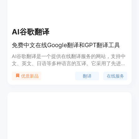
AI谷歌翻译
免费中文在线Google翻译和GPT翻译工具
AI谷歌翻译是一个提供在线翻译服务的网站，支持中
文、英文、日语等多种语言的互译。它采用了先进的
翻译模型，如Gemini 1.5和GPT 4.0，能够根据用户
翻译
在线服务
优质新品
选择的领域进行专业翻译，确保翻译的准确性和专业
性。该产品背景信息显示，它提供免费的翻译服务，
对于200字以内的翻译不收费，适合需要快速、准确
翻译的用户。