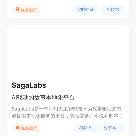
精度的翻译，支持实时转录语音并识别语种，将语音
实时翻译
AI技术
优质新品
转录为文字并翻译成多种语言，满足国际交流的需
求。产品具有朗读支持、语音转录、本地保存和多语
言支持等功能，为用户提供了便捷高效的翻译体验。
SagaLabs
AI驱动的故事本地化平台
SagaLabs是一个利用人工智能技术为故事驱动的内
容提供本地化服务的平台，包括文学、小说和剧本
等。它专注于通过AI代理来传达故事的情感流、文化
AI翻译
故事本地化
优质新品
细微差别和沉浸式叙事流程，从而提供比传统机器翻