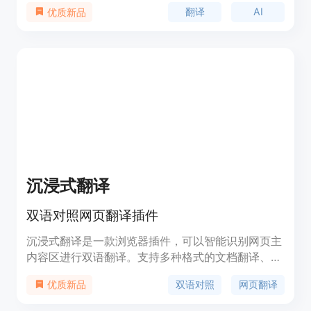
网页翻译等多种翻译服务。它通过AI技术，实现快
翻译
AI
优质新品
速、准确的翻译，同时支持母语级润色，确保翻译质
量。产品背景依托于网易强大的技术实力和丰富的语
言资源，旨在为用户提供高效、专业的翻译服务。
沉浸式翻译
双语对照网页翻译插件
沉浸式翻译是一款浏览器插件，可以智能识别网页主
内容区进行双语翻译。支持多种格式的文档翻译、
PDF 翻译、EPUB 电子书翻译、字幕翻译等功能。支
双语对照
网页翻译
优质新品
持多种翻译接口选择，提供最丝滑的翻译体验。