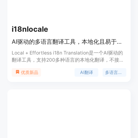
i18nlocale
AI驱动的多语言翻译工具，本地化且易于使用。
Local + Effortless i18n Translation是一个AI驱动的
翻译工具，支持200多种语言的本地化翻译，不接触
服务器，与JSON格式无缝集成。它提供了一次性购
AI翻译
多语言支持
优质新品
买的可负担价格，并且提供免费试用，以帮助企业轻
松实现多语言内容的本地化。