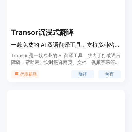
Transor沉浸式翻译
一款免费的 AI 双语翻译工具，支持多种格式的实时翻译。
Transor 是一款专业的 AI 翻译工具，致力于打破语言
障碍，帮助用户实时翻译网页、文档、视频字幕等。
凭借其先进的 AI 技术，Transor 提供高精度的翻译服
翻译
教育
优质新品
务，适合各种用户群体。注册用户可免费使用，并可
在多个平台上使用该工具，包括网页版、插件和移动
应用，极大地提升了用户的翻译体验和效率。