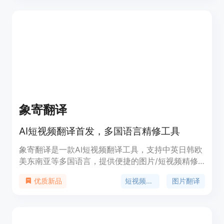
象寄翻译
AI短视频翻译首发，多国语言精修工具
象寄翻译是一款AI短视频翻译工具，支持中英日韩欧
美东南亚等多国语言，提供便捷的图片/短视频精修
工具，支持API调用，帮助用户轻松打造精品出海内
短视频翻译
图片翻译
优质新品
容素材。产品定价灵活，支持包月模式和张数套餐，
定位于提供高效精准的翻译服务。