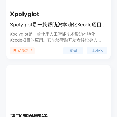
Xpolyglot
Xpolyglot是一款帮助您本地化Xcode项目的macOS应用。
Xpolyglot是一款使用人工智能技术帮助本地化
Xcode项目的应用。它能够帮助开发者轻松导入
Xcode项目，自动翻译字符串目录，管理全球元数
翻译
本地化
优质新品
据，快速更新应用版本，并提供节省成本的翻译服
务。Xpolyglot通过提供准确的翻译和全球化支持，
帮助开发者将应用推向全球市场。
讯飞智能翻译