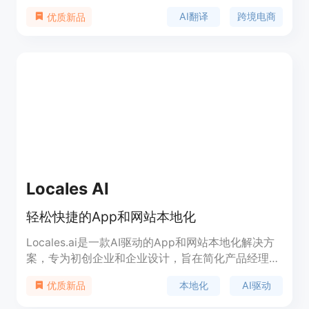
进的AI技术，能够快速准确地将图片和视频中的文字
AI翻译
跨境电商
优质新品
进行翻译，并支持多种语言互译。该产品主要面向跨
境电商、医疗文献、行业研报等领域，帮助用户跨越
语言障碍，提升工作效率。其核心优势在于强大的多
语言支持、稳定可靠的服务以及多领域翻译能力，能
够满足不同行业用户的需求。产品采用订阅制付费模
式，具体价格根据用户需求而定。
Locales AI
轻松快捷的App和网站本地化
Locales.ai是一款AI驱动的App和网站本地化解决方
案，专为初创企业和企业设计，旨在简化产品经理、
工程师和业主的本地化过程。扩展您的影响力，增强
本地化
AI驱动
优质新品
国际影响力，立即尝试Locales.ai！