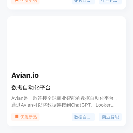
销售自动化
个性化邮件
优质新品
Klenty提供邮件追踪、销售拓展和销售挖掘等功能，
并提供灵活的定价方案，满足不同团队的需求。无论
是中小企业还是大型企业，都可以使用Klenty来提升
销售效率。
Avian.io
数据自动化平台
Avian是一款连接全球商业智能的数据自动化平台，
通过Avian可以将数据连接到ChatGPT、Looker
Studio和Google Sheets等工具上。Avian提供24/7
数据自动化
商业智能
优质新品
客户服务，并提供14天免费试用，无需信用卡。