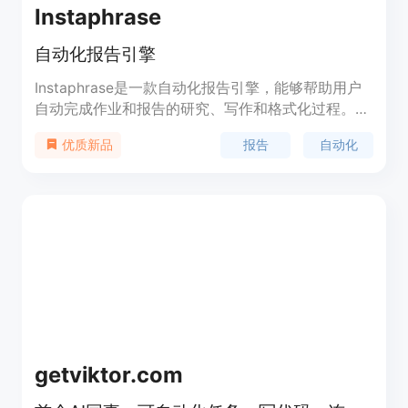
Instaphrase
自动化报告引擎
Instaphrase是一款自动化报告引擎，能够帮助用户
自动完成作业和报告的研究、写作和格式化过程。它
会从最新的文章、新闻和学术论文中寻找来源，并提
报告
自动化
优质新品
供所有使用的参考文献。用户可以选择所需的语言和
引用格式，并将报告下载为PDF文档。订阅费用为每
月20美元，提供20个积分，额外积分可以购买。
getviktor.com