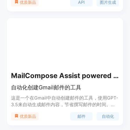
API
图片生成
优质新品
计和预览模板，并导入自定义图片和字体。使用
Switchboard Canvas的API，用户可以一次性创建多
个不同尺寸的图片，并可以根据需要对模板数值进行
个别修改。此外，Switchboard Canvas还支持文本
的实时翻译，支持超过70种语言。试用期为14天，
无需信用卡，所有功能均可使用。
MailCompose Assist powered by GPT-3.5
自动化创建Gmail邮件的工具
这是一个在Gmail中自动创建邮件的工具，使用GPT-
3.5来自动生成邮件内容，节省撰写邮件的时间。它
具有两个主要功能：1. 创建新邮件：通过点击按钮创
邮件
自动化
优质新品
建新的邮件，并自动插入内容；2. 创建回复邮件：通
过拖放文本并点击按钮创建回复邮件。它可以帮助您