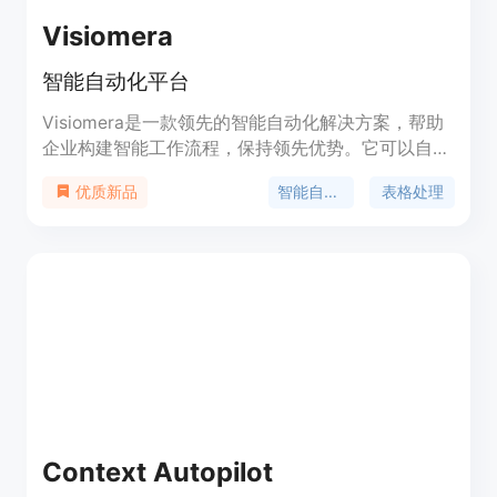
Visiomera
智能自动化平台
Visiomera是一款领先的智能自动化解决方案，帮助
企业构建智能工作流程，保持领先优势。它可以自动
化ChatGPT，提供API访问，支持批量处理，实现内
智能自动化
表格处理
优质新品
容生成、文本信息提取、邮件撰写、文本分析等功
能。Visiomera提供简单易用的资源和全面的文档，
帮助用户充分发挥AI驱动的工作流程和集成的潜力，
自信地优化业务流程。
Context Autopilot