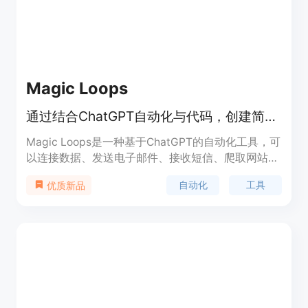
Magic Loops
通过结合ChatGPT自动化与代码，创建简单的自动化任务
Magic Loops是一种基于ChatGPT的自动化工具，可
以连接数据、发送电子邮件、接收短信、爬取网站等
功能。它能够帮助用户自动化生活中的各种任务，提
自动化
工具
优质新品
高工作效率。Magic Loops的主要优点是可以与各种
数据源和应用程序集成，轻松实现个性化的自动化需
求。