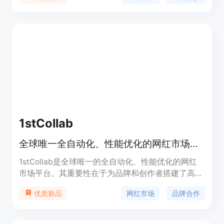
体。用户可根据需求定制自动化规则，或选择让
MisterCMO AI实时管理广告。帮助用户轻松提升广
告效果。
1stCollab
全球唯一全自动化、性能优化的网红市场平台
1stCollab是全球唯一的全自动化、性能优化的网红
市场平台。其重要性在于为品牌和创作者搭建了高效
的合作桥梁，解决了传统合作中沟通不畅、支付不及
网红市场
品牌合作
优质新品
时等问题。主要优点包括全自动化匹配、清晰的合作
预期、快速支付、免费使用且有专人支持等。该平台
定位是连接品牌与创作者，促进双方合作。价格方