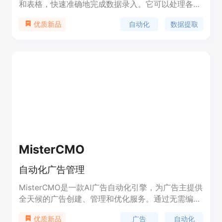
和表格，快速准确地完成数据录入。它可以处理各种
标准的商业文档，无需任何设置，节省时间和精力。
自动化
数据提取
优质新品
支持各类文档类型，包括发票、采购订单、收据、提
货单、身份证等。通过智能OCR和GPT技术，
DocumentPro能够自动提取数据字段和表格，并支
持导出为Excel或JSON格式。无需培训即可使用，还
可以处理自定义文档（即将推出）。
MisterCMO
自动化广告管理
MisterCMO是一款AI广告自动化引擎，为广告主提供
全天候的广告创建、管理和优化服务。通过无需编码
的集成系统，快速连接到广告平台。自动化创建广告
广告
自动化
优质新品
素材，并通过AI技术定位目标受众并生成多个广告变