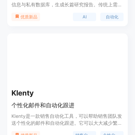
信息与私有数据库，生成长篇研究报告。传统上需要
人工分析师数小时甚至数天完成的工作，现在只需点
AI
自动化
优质新品
击一下按钮，完全自动化。具有优化的高效研究和分
析能力，可节省时间和成本。
Klenty
个性化邮件和自动化跟进
Klenty是一款销售自动化工具，可以帮助销售团队发
送个性化的邮件和自动化跟进。它可以大大减少繁琐
的手动操作，让销售人员更专注于建立关系和闭环。