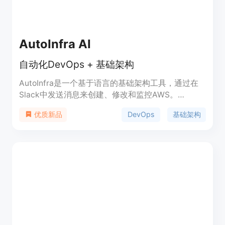
AutoInfra AI
自动化DevOps + 基础架构
AutoInfra是一个基于语言的基础架构工具，通过在
Slack中发送消息来创建、修改和监控AWS。
AutoInfra提供快速性能、精确控制、隐私保护、AI
DevOps
基础架构
优质新品
日志分析等功能，并始终在线监控您的基础架构。自
动化的每日报告可以让您了解最近24小时内发生的一
切，并帮助解决基础架构问题。AutoInfra可以加速
您的功能发布时间表，同时具备安全性和可配置性。