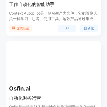
工作自动化的智能助手
Context Autopilot是一款AI生产力套件，它能够像人
类一样学习、思考并使用工具。这款产品通过集成
100多种工具，提供深度理解和新颖的洞察力，帮助
AI
自动化
优质新品
用户从数据中获得准确的答案，减少幻觉。它代表了
AI在工作场所的应用，通过自动化和智能化提高工作
效率和质量。产品背景信息显示，Context Autopilot
由Context公司开发，旨在通过AI技术帮助团队更智
能地工作，实现更多成就。
Osfin.ai
自动化财务运营
Osfin是一款集财务和会计自动化功能于一体的全能