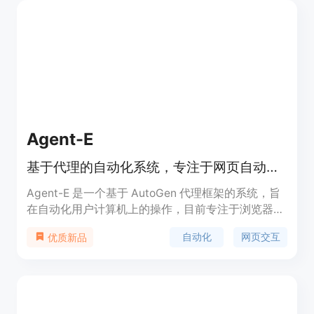
Agent-E
基于代理的自动化系统，专注于网页自动化。
Agent-E 是一个基于 AutoGen 代理框架的系统，旨
在自动化用户计算机上的操作，目前专注于浏览器内
的自动化。它通过自然语言与网页浏览器交互，执行
自动化
网页交互
优质新品
填写表单、搜索和排序电商产品、定位网站内容、管
理播放设置、执行网络搜索、管理项目管理平台任务
等操作。Agent-E 正在成长中，已经能够处理多样化
的任务，但最佳任务是用户自行发掘的。