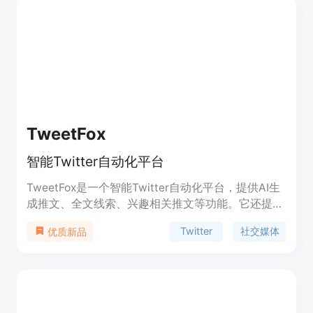
面，对创作者完全免费。
TweetFox
智能Twitter自动化平台
TweetFox是一个智能Twitter自动化平台，提供AI生
成推文、全文线索、兴趣相关推文等功能。它还提供
深度分析和增长实验室，帮助用户了解什么对他们最
Twitter
社交媒体
优质新品
有效。TweetFox适用于个人品牌建设、维护多个账
户的用户等。