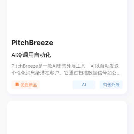
PitchBreeze
AI冷调用自动化
PitchBreeze是一款AI销售外展工具，可以自动发送
个性化消息给潜在客户。它通过扫描数据信号如公司
新闻和社交媒体来创建超个性化的消息，同时可以根
AI
销售外展
优质新品
据用户的理想客户资料和价值主张提供1,000个新的
潜在客户名单。PitchBreeze提供简单的按需付费方
案，每月联系最多1,000个潜在客户，用户可以上传
自己的潜在客户名单或使用PitchBreeze提供的名
单，并且提供超个性化的外展电子邮件。