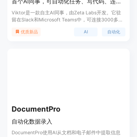
首个AI同事，可自动化任务、写代码、连接3000工具，实干而非仅答疑
Viktor是一款自主AI同事，由Zeta Labs开发。它驻
留在Slack和Microsoft Teams中，可连接3000多种
商业工具。其主要优点在于可进行跨工具操作，主动
AI
自动化
优质新品
发现问题并提出解决方案，还能进行代码编写和部
署。该产品有免费层，也提供付费计划，适合企业团
队提高工作效率和管理多工具任务。
DocumentPro
自动化数据录入
DocumentPro使用AI从文档和电子邮件中提取信息