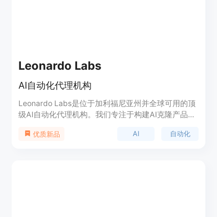
Leonardo Labs
AI自动化代理机构
Leonardo Labs是位于加利福尼亚州并全球可用的顶
级AI自动化代理机构。我们专注于构建AI克隆产品，
帮助创业公司实现自动化。我们的AI克隆产品可以代
AI
自动化
优质新品
替您进行管理工作，使您能够更专注于客户和业务的
扩展。我们提供定制的AI代码开发、独特的个性化形
象和声音、不断更新的知识库、固定月费、高质量的
服务和灵活可扩展的解决方案。