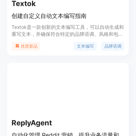
Textok
创建自定义自动文本编写指南
Textok是一款创新的文本编写工具，可以自动生成和
重写文本，并确保符合特定的品牌语调、风格和包容
性规则。它具有80多个可调参数，可细化品牌所需
文本编写
品牌语调
优质新品
的语调设置和规则，同时可以检测任何文本的语调。
Textok不仅仅是人工智能工具，它还能够将由AI编写
工具创建的文本与品牌和公司的实际需求联系起来，
赋予文本更多个性。无论有多少作者创建您的内容，
Textok都会自动确保符合语调指南。它还可以自动化
品牌手册，减少繁琐的工作，让您专注于创造力。此
外，Textok还可以帮助您智能化地管理内容，使其成
为品牌的资产，从而成为品牌增长的关键。注册
Textok的beta账户，体验创新的文本编写工具。
ReplyAgent
自动化管理 Reddit 营销，提升业务流量和品牌影响力。