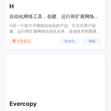
H
自动化网络工具，创建、运行和扩展网络自动化。
H是一个致力于网络自动化的产品，它允许用户创
建、运行和扩展网络自动化任务。这项技术的重要性
在于它能够提高工作效率，减少重复性劳动，让用户
自动化
网络
优质新品
能够专注于更有创造性和战略性的任务。H的背景信
息显示，它是一个API beta产品，目前正在招募用户
参与测试。产品的主要优点包括提高效率、减少错误
和节省时间。关于价格和定位，目前没有具体的信
息，但用户可以加入等待名单以开始构建与H相关的
项目。
Evercopy