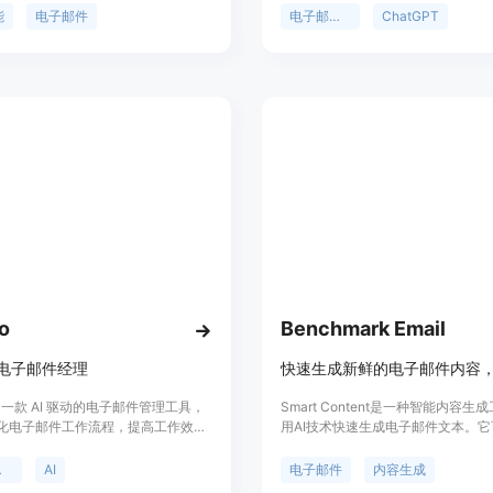
回复电子邮件。Raply.AI注重保护
限次数,准确率高达97%。用户只需
能
电子邮件
电子邮件验证
ChatGPT
，提供了高级的数据加密和严格的数
ChatGPT中输入邮箱,即可获得验
。该插件与Outlook和Gmail等常用
的响应很快,方便用户快速批量验证
平台无缝集成，为用户提供更好的邮
过Raply.AI，用户可以以任何语言
，并以所需语言输出。它还提供多种
和模板，可快速撰写出有条理、专业
件。用户还可以使用一键智能回复功
上下文相关的响应，从而节省时间和
。
io
Benchmark Email
io|电子邮件经理
io 是一款 AI 驱动的电子邮件管理工具，
Smart Content是一种智能内容生
化电子邮件工作流程，提高工作效
用AI技术快速生成电子邮件文本。
以自动回复潜在客户，将电子邮件转
您节省时间和精力，为您的电子邮件
销售机会，并提供重要邮件通知和智
提供新鲜的内容。Smart Content
管理
AI
电子邮件
内容生成
功能。
的要求生成多个版本的电子邮件文本