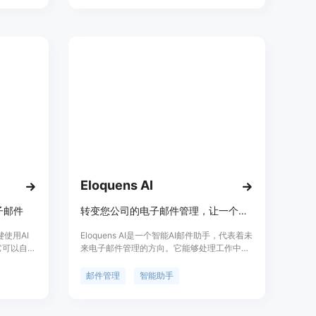
的模板和
价格计划，适用于个人用户、团队和机构。
的电子邮
Eloquens AI
子邮件
转变您公司的电子邮件管理，让一个永不休息、永不休假的AI个人助手完美处理每次对话。
键使用AI
Eloquens AI是一个智能AI邮件助手，代表着未
它可以自动
来电子邮件管理的方向。它能够处理工作中的
和精力。
每个对话，无需休息或休假。其主要优点是提
成、自动
高工作效率、减轻负担，并提供高效的电子邮
邮件管理
智能助手
地进行邮
件管理解决方案。
括个人使
以根据自