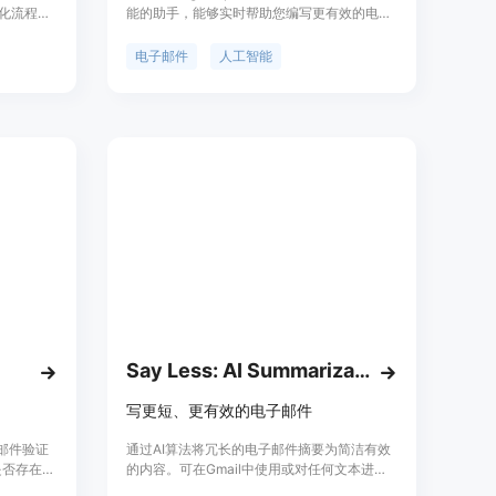
动化流程的
能的助手，能够实时帮助您编写更有效的电子
在短短5
邮件。根据数百万封邮件的数据，
容，并且
Respondable使您发送的每封邮件都更加有
电子邮件
人工智能
优化。我
效。
方式，确
众建立联
提供的信息
化电子邮
根据每个
邮件营销使
方面节省
Say Less: AI Summarization Tool for Gmail
写更短、更有效的电子邮件
子邮件验证
通过AI算法将冗长的电子邮件摘要为简洁有效
是否存在、
的内容。可在Gmail中使用或对任何文本进行
子邮件,无
处理。该工具可直接在Gmail中使用，也可以