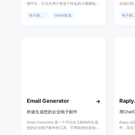
销平台，它允许用户发送个性化的大规模电子
自动分割
邮件，并实时跟踪结果，轻松跟进以获得更多
等功能，
回复。该平台以其用户友好的界面、高送达
间。产品背
电子邮件营销
Gmail集成
电子邮件
率、改善的参与度和更高的转化率而受到推
术提升电
崇。Mailmeteor以其隐私保护设计、简单易用
动整理收
和实惠的价格选项而区别于其他电子邮件营销
系人信息等
软件。
划在未来支
Email Generator
Raply.
秒速生成您的企业电子邮件
用Cha
Email Generator 是一个可以在几秒钟内生成
Raply
您的企业电子邮件的工具。它帮助您快速创建
件，旨在
专业的电子邮件地址，以便在业务沟通中使
沟通体验