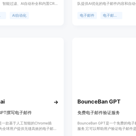
、智能过滤、AI自动补全和内置CRM
队提供AI优化的电子邮件内容和自
帮助用户停止在重复性任务上浪费时
平台。通过使用LLM技术，我们可以
景信息显示，Taurin旨在通过AI技
分钟内创建高性能的电子邮件营销内
管理
AI自动化
电子邮件
电子邮件营销
子邮件管理的效率，主要优点包括自
随着时间的推移，产品甚至可以自我
件箱、AI辅助撰写邮件、自动更新联
们的平台简化了电子邮件营销活动的
。Taurin目前提供免费试用，并计
保每个活动都能精准地与您的目标受
持Outlook和自定义SMTP集成。
系。AI生成的电子邮件模板根据您
和要求选择最合适的模板。实时个性
件可以提高用户参与度和转化率，并
用户实时定制内容。AI驱动的电子
您的团队在创建电子邮件模板和文本
了60％的时间。
ai
BounceBan GPT
tGPT撰写电子邮件
免费电子邮件验证服务
.AI是一款基于人工智能的Chrome插
BounceBan GPT是一个免费的电
为全球用户提供无缝高效的电子邮件
服务,它可以帮助用户验证电子邮件
。它支持多语言，用户可以轻松撰
是否可用。它支持验证全部类型的电