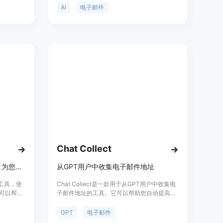
要在
在弹出窗口中处理任何文本段落。
AI
电子邮件
证结果。它
电子邮件。
Chat Collect
快速生成新鲜的电子邮件内容，为您的电子邮件营销活动提供支持
从GPT用户中收集电子邮件地址
成工具，使
Chat Collect是一款用于从GPT用户中收集电
它可以帮助
子邮件地址的工具。它可以帮助您自动提高与
营销活动
GPT用户的互动，并提供用户赞助和付款通知
可以根据您
的功能。Chat Collect提供简单易用的设置过
GPT
电子邮件
，并提供
程，无需编码即可开始使用。它还提供了多个