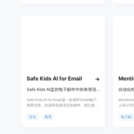
成，Quickeee可以让用户直接在其平台上高
效管理电子邮件。配合AI驱动的电子邮件编辑
和响应生成工具，Quickeee将提升您的电子
邮件工作效率。
Safe Kids AI for Email
Ment
Safe Kids AI监控电子邮件中的有害语言
自动化
Safe Kids AI for Email是一款保护Gmail账户
Menti
免受仇恨、欺凌和负面语言的插件。我们使用
人和公司
机器学习来标记可能有害的邮件。此外，当孩
踪您的活
子们写不友善的邮件时，我们会暂停并让他们
安全
教育
电子邮件
反思自己的选择，以便他们做出更好的决定。
此插件在浏览器上本地运行，不会影响隐私。