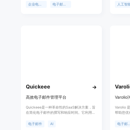
用。该工具基于 OpenAI + Vercel + Next.js 技
写、总结和
企业电子邮件
电子邮件生成器
人工智
术，提供高效、可靠的服务。
用户隐私
据访问策略
电子邮件
件体验。通
输入指令
邮件风格
的电子邮
能生成与
提高效率
Quickeee
Varol
高效电子邮件管理平台
Varol
Quickeee是一种革命性的SaaS解决方案，旨
Varol
在简化电子邮件的撰写和响应时间。它利用先
帮助您优
进的AI技术，帮助用户快速重写和优化电子邮
率。它可
件内容，提供了一种创新的职业沟通方式。通
化为潜在
电子邮件
AI
电子邮件
过与Gmail、Yahoo、Zoho和Outlook直接集
能助手等