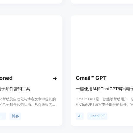
编辑和优化功能。它还提供了预定义
建议，以帮助您在几分钟内创建出色
件。
ioned
Gmail™ GPT
电子邮件营销工具
一键使用AI和ChatGPT编写电
oned帮助您自动化与博客文章中提到的
Gmail™ GPT是一款能够帮助用户一
的电子邮件营销活动。从仪表板内跟
和ChatGPT编写电子邮件的插件。
动成功。
生成邮件内容，减少编写邮件的时间
此插件还提供了一些功能，如自动完
营销
博客
AI
ChatGPT
补全、模板选择等，帮助用户更高效
件交流。该插件适用于各种场景，包
用、商务通信、客户服务等。用户可