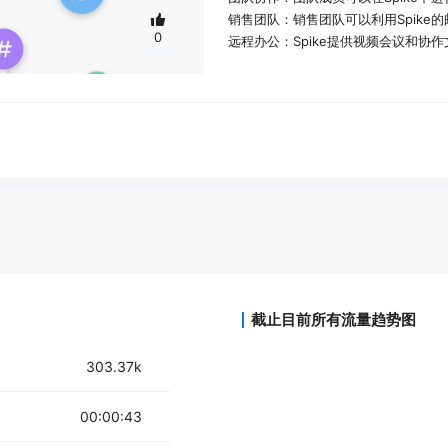
销售团队：销售团队可以利用Spik
0
远程办公：Spike提供视频会议和协
产品特色：
邮件聊天频道和会议
Magic AI提供的智能辅助功能
公共和私人团队对话
协作文档
高级文件预览和管理
任务管理
日历集成
截止目前所有流量趋势图
303.37k
00:00:43