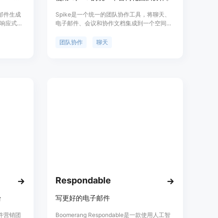
子邮件生成
Spike是一个统一的团队协作工具，将聊天、
响应式的
电子邮件、会议和协作文档集成到一个空间
种规模的企
中。它具有Magic AI功能，可以提高工作效
以使用它
率。Spike适用于各种行业和团队规模，提供
团队协作
聊天
动设备版
多种功能，帮助团队更好地协作。
、
Respondable
台
写更好的电子邮件
子邮件营销团
Boomerang Respondable是一款使用人工智