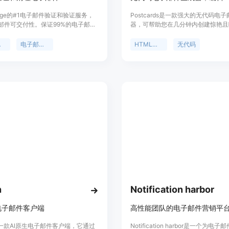
ridge的#1电子邮件验证和验证服务，
Postcards是一款强大的无代码电
邮件可交付性。保证99%的电子邮件
器，可帮助您在几分钟内创建惊艳且
。
HTML电子邮件模板。它适用于各
业，无需设计限制和编码技能。您可
验证
电子邮件清理
HTML电子邮件
无代码
来轻松定制模块、添加内容、管理移
本，并将模板一键导出到Mailchimp
HubSpot或其他电子邮件营销平台。
n
Notification harbor
电子邮件客户端
高性能团队的电子邮件营销平
n是一款AI原生电子邮件客户端，它通过
Notification harbor是一个为电