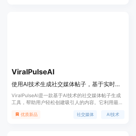
的更深层次理解。该工具覆盖从收集商店体验的事实
到衡量青少年护肤意见的使用案例，能够即时链接定
量和定性数据。此外，洞见可以实时与受访者和用户
共享。
ViralPulseAI
使用AI技术生成社交媒体帖子，基于实时行业趋势，提高在线活跃度。
ViralPulseAI是一款基于AI技术的社交媒体帖子生成
工具，帮助用户轻松创建吸引人的内容。它利用最新
技术增强在线存在感，简化社交媒体营销工作。产品
社交媒体
AI技术
优质新品
背景丰富，价格合理，定位于提供高效的社交媒体内
容解决方案。