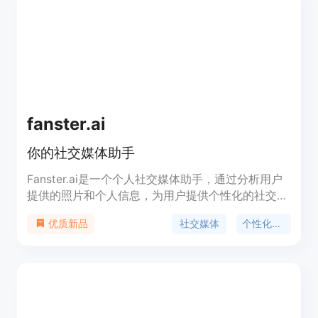
产管理。此外，用户还可以通过附加功能提升订阅。
产品受到全球各地公司的喜爱和使用。
fanster.ai
你的社交媒体助手
Fanster.ai是一个个人社交媒体助手，通过分析用户
提供的照片和个人信息，为用户提供个性化的社交媒
体帖子建议。从帖子创意、标题、标签甚至包含用户
社交媒体
个性化建议
优质新品
的不同活动的图像，Fanster都会在你的社交媒体旅
程的每一步都陪伴着你！