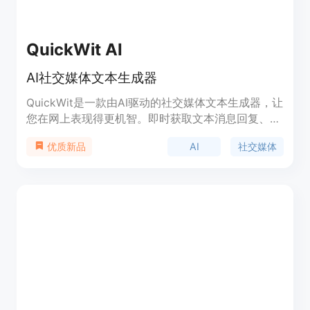
QuickWit AI
AI社交媒体文本生成器
QuickWit是一款由AI驱动的社交媒体文本生成器，让
您在网上表现得更机智。即时获取文本消息回复、社
交媒体标题、表情包等的灵感。只需扫描一张照片，
AI
社交媒体
优质新品
滑动选择有趣的角色滤镜，让您的声音变得随心所
欲。