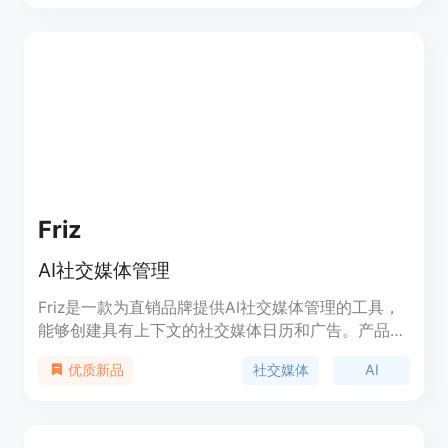
理解和自适应学习技术，提供比传统搜索方法更精
准、更深入的市场洞察。该产品主要面向企业、市场
研究人员和品牌管理者，帮助他们快速把握市场动
态，优化营销策略，提升决策效率。其定价模式灵
活，适合不同规模的企业使用。
Friz
AI社交媒体管理
Friz是一款为直销品牌提供AI社交媒体管理的工具，
能够创建具有上下文的社交媒体日历和广告。产品包
含四种功能：品牌创意与上下文、头脑风暴和编辑内
社交媒体
AI
优质新品
容+广告、发布和日历管理以及分析。用户可以选择
月度或年度订阅，基本计划每月35美元，提供详细
的品牌营销策略、无限的AI内容生成、自动化的帖子
编辑、内容日历管理、社交媒体内容排程以及品牌资