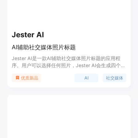
Jester AI
AI辅助社交媒体照片标题
Jester AI是一款AI辅助社交媒体照片标题的应用程
序。用户可以选择任何照片，Jester AI会生成四个独
特的标题，用户可以选择自己喜欢的标题并进行编
AI
社交媒体
优质新品
辑。如果用户不喜欢任何一个标题，可以点击重试按
钮生成四个新的标题。用户还可以添加上下文、使用
照片位置或生成任何标题的更多变体。当用户满意
时，可以复制标题、分享或发布到Instagram。社交
媒体经理可以使用Jester AI在几分钟内创建帖子。
Jester AI使用最先进的AI技术，可以帮助用户轻松地
创作出新的灵感。Jester AI不会存储任何图像，使用
起来非常简单，只需要下载应用程序并从图库中选择
一张照片即可。