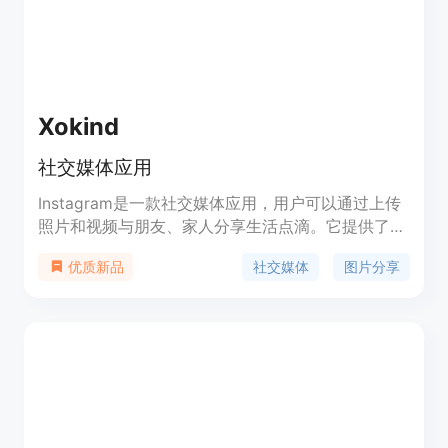
Xokind
社交媒体应用
Instagram是一款社交媒体应用，用户可以通过上传
照片和视频与朋友、家人分享生活点滴。它提供了浏
览、点赞、评论和私信等功能。Instagram以其简洁
社交媒体
图片分享
优质新品
的界面和流行的图片滤镜而闻名，适用于智能手机和
平板电脑。该应用是免费的，并提供了一些高级功能
和广告选项作为收费服务。