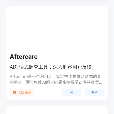
Aftercare
AI对话式调查工具，深入洞察用户反馈。
Aftercare是一个利用人工智能技术提供对话式调查
的平台，通过智能AI跟进问题来挖掘受访者答案背后
更深层次的原因。与传统调查相比，Aftercare能够
AI
调查
优质新品
提供更深入的洞察力，帮助企业更好地理解客户反
馈。该产品由工程师团队开发，支持灵活的工作流程
构建、AI响应分类和AI跟进问题，以实现更高效的数
据分析和决策支持。