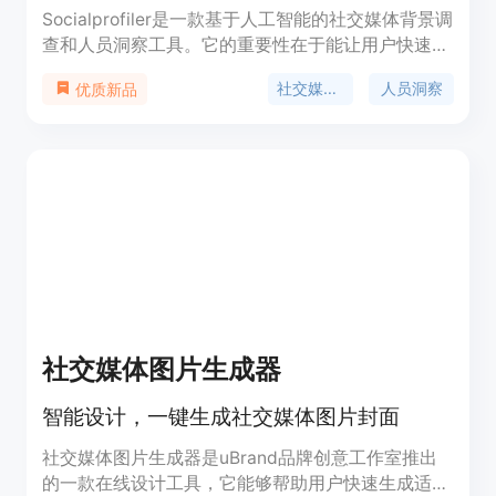
Socialprofiler是一款基于人工智能的社交媒体背景调
查和人员洞察工具。它的重要性在于能让用户快速、
全面地了解他人。主要优点包括可检测大量独特兴
社交媒体背景调查
人员洞察
优质新品
趣、识别潜在风险信号、提供交互式AI助理等。产品
背景是为满足人们在社交、招聘、商业合作等场景下
了解他人的需求。价格为每份报告0.99美元。其定位
是帮助用户更好地了解他人，做出更明智的决策。
社交媒体图片生成器
智能设计，一键生成社交媒体图片封面
社交媒体图片生成器是uBrand品牌创意工作室推出
的一款在线设计工具，它能够帮助用户快速生成适合