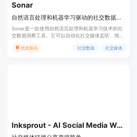
Sonar
自然语言处理和机器学习驱动的社交数据洞察
Sonar是一款使用自然语言处理和机器学习技术的社
交数据洞察工具。它可以自动化社交媒体监听、情感
分析和话题建模的工作流程，提供准确可靠的数据洞
社交数据
社交媒体
优质新品
察。Sonar通过语义分析来判断文本数据是否与您的
查询相关，并使用情感分析来确定文本的情感倾向。
它能够过滤成千上万的帖子，快速找到与您的查询相
关的数据。同时，Sonar能够识别关键主题和话题，
帮助您了解人们对您的品牌和竞争对手的情感倾向以
及社交媒体上的热门话题。
Inksprout - AI Social Media Writer