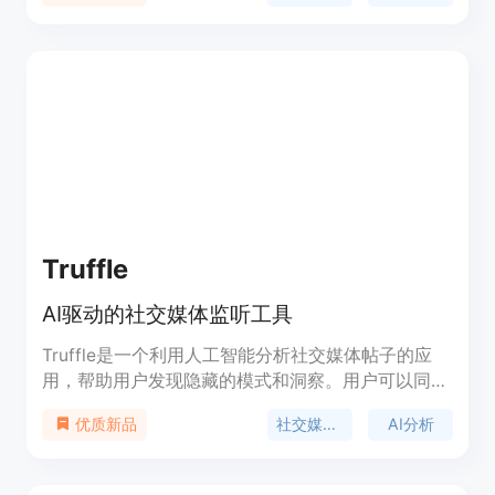
视频。你的创作者将自动制作内容并与粉丝交流和销
售独家内容，让你无需费心。监控你的财务进展，并
享受多种提现选项。
Truffle
AI驱动的社交媒体监听工具
Truffle是一个利用人工智能分析社交媒体帖子的应
用，帮助用户发现隐藏的模式和洞察。用户可以同时
输入多达3个社交媒体账号，指定监控关键词，AI将
社交媒体监听
AI分析
优质新品
为您跟踪这些账号。Truffle由Dominic Emanuel
Horn和Claude共同开发，是一款专注于社交媒体监
听和分析的工具，适用于需要从社交媒体中提取有价