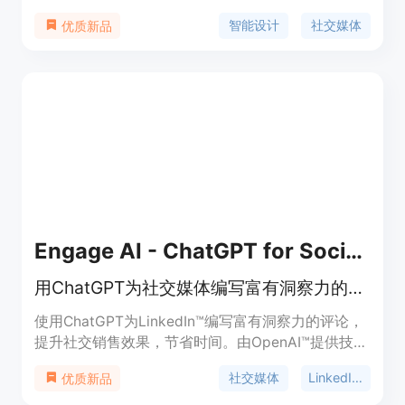
社交媒体的图片封面。该工具利用人工智能技术，简
智能设计
社交媒体
优质新品
化了设计流程，提高了设计效率，使得即使是设计新
手也能轻松制作出专业水准的图片。
Engage AI - ChatGPT for Social Media
用ChatGPT为社交媒体编写富有洞察力的LinkedIn™评论
使用ChatGPT为LinkedIn™编写富有洞察力的评论，
提升社交销售效果，节省时间。由OpenAI™提供技术
支持。
社交媒体
LinkedIn™
优质新品