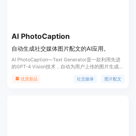
AI PhotoCaption
自动生成社交媒体图片配文的AI应用。
AI PhotoCaption—Text Generator是一款利用先进
的GPT-4 Vision技术，自动为用户上传的图片生成吸
引人的社交媒体配文的应用程序。它通过分析图片内
社交媒体
图片配文
优质新品
容，提供多种语言选项，并允许用户选择不同的语气
风格，以适应不同社交媒体平台的特点。该应用旨在
节省用户时间，提高帖子的参与度，并通过独特的AI
增强配文展示用户的创造力，同时实现跨文化沟通。