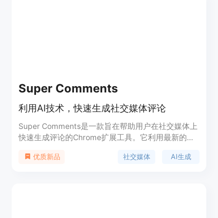
Super Comments
利用AI技术，快速生成社交媒体评论
Super Comments是一款旨在帮助用户在社交媒体上
快速生成评论的Chrome扩展工具。它利用最新的
GPT-4o模型，以人工智能技术生成评论，帮助用户
社交媒体
AI生成
优质新品
提升社交媒体互动和关注度。产品支持多语言，用户
可以自定义评论内容，以适应不同的社交媒体平台和
个人风格。Super Comments适用于希望在社交媒体
上提高曝光度和互动率的个人或企业。