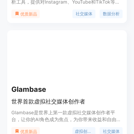
析工具，提供对Instagram、YouTube和TikTok等社
交媒体平台的数据分析和洞察力。通过分析超过2亿
社交媒体
数据分析
优质新品
社交媒体用户的消费者数据，帮助企业实现销售和营
销目标的扩展。
Glambase
世界首款虚拟社交媒体创作者
Glambase是世界上第一款虚拟社交媒体创作者平
台，让你的AI角色成为焦点，为你带来收益和自由。
通过选择物理属性和个性特点，轻松创建一个独特的
虚拟创作者
社交媒体
优质新品
AI创作者，并使用用户友好的工具创作帖子、图片和