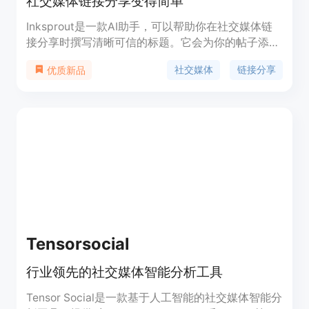
社交媒体链接分享变得简单
Inksprout是一款AI助手，可以帮助你在社交媒体链
接分享时撰写清晰可信的标题。它会为你的帖子添加
文章摘要，并且你可以自由编辑摘要文本，添加个人
社交媒体
链接分享
优质新品
信息。通过清晰的描述，你将提高链接帖子的参与
度，提供价值并获得更多关注者。与Hootsuite、
SocialBee和Publer等调度器以及LinkedIn等本地平
台兼容。
Tensorsocial
行业领先的社交媒体智能分析工具
Tensor Social是一款基于人工智能的社交媒体智能分