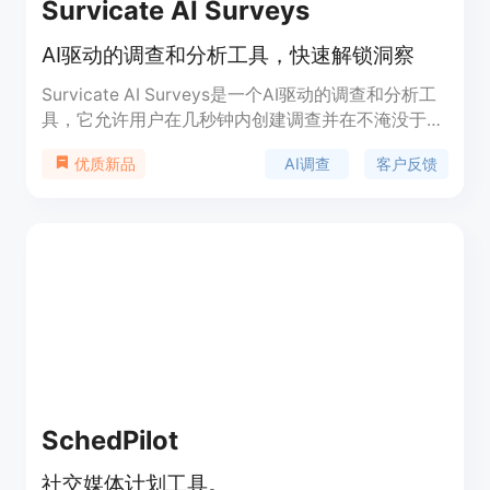
Survicate AI Surveys
AI驱动的调查和分析工具，快速解锁洞察
Survicate AI Surveys是一个AI驱动的调查和分析工
具，它允许用户在几秒钟内创建调查并在不淹没于数
据的情况下分析结果。通过AI自动分组和总结响应，
AI调查
客户反馈
优质新品
用户可以快速识别反馈主题，无需手动分析每个响
应。
SchedPilot
社交媒体计划工具。